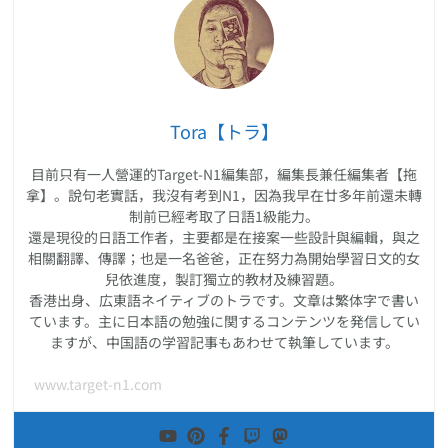
Tora【トラ】
目前只有一人營運的Target-N1編集部，編集長兼任編集者【拖
拿】。說句老實話，我沒有考到N1，因為我早在廿多年前還未轉
制前已經考取了日語1級能力。
還是現役的日語工作者，主要都是在接案一些設計與編輯，與之
相關翻譯、傳譯；也是一名爸爸，正在努力為開始學習日文的女
兒依進度，製訂獨立的教材及練習題。
香港出身、広東語ネイティブのトラです。文章は繁体字で書い
ています。主に日本語の勉強に関するコンテンツを発信してい
ますが、中国語の学習記事もあわせて執筆しています。
www.target-n1.com