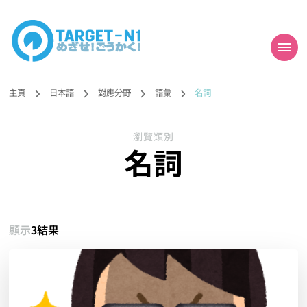
目標!!日本語能力試
真人編撰!!トラ先生的日語能力試題目練習及文法語彙課題網【中国語
勉強コンテンツも追加予定!!】
主頁
日本語
對應分野
語彙
名詞
N1合格
瀏覽類別
名詞
顯示
3結果