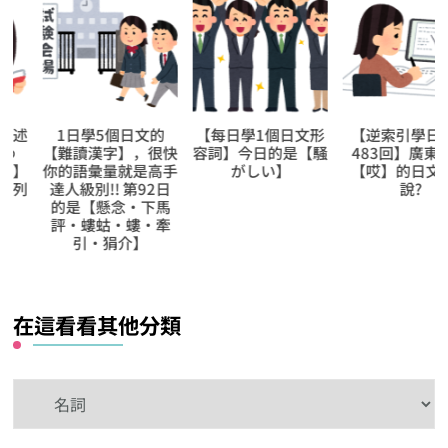
1日學5個日文的
【每日學1個日文形
【逆索引學日文第
【難讀漢字】，很快
容詞】今日的是【騒
483回】廣東話裡
你的語彙量就是高手
がしい】
【哎】的日文怎樣
達人級別!! 第92日
說?
的是【懸念‧下馬
評‧螻蛄・螻‧牽
引‧狷介】
在這看看其他分類
在
這
看