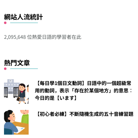
看
網站人流統計
其
他
分
2,095,648 位熱愛日語的學習者在此
類
熱門文章
【每日學1個日文動詞】日語中的一個超級常
用的動詞，表示「存在於某個地方」的意思︰
今日的是【います】
【初心者必練】不斷隨機生成的五十音練習題