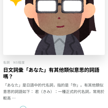
名詞
N5程度
日文詞彙「あなた」有其他類似意思的詞語
嗎？
「あなた」是日語中的代名詞，指的是「你」。有其他類似
意思的詞語如下： 君（きみ）：一種正式的代名詞，常用於
較高 …