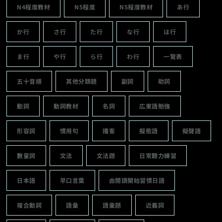
N4程度教材
N5程度
N5程度教材
あ行
か行
さ行
た行
な行
は行
ま行
や行
ら行
わ行
一覽表
五十音順
其他分類題
副詞
助詞
動詞
動詞教材
名詞
広東語勉強
形容詞
慣用句
播客
擬態語
擬聲語
數量詞
文法
文法題
日常聽力練習
日本語
早口言葉
由閱讀開始習慣日語
複合動詞
語彙
語彙題
近義詞