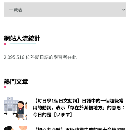
在
這
看
看
網站人流統計
其
他
分
2,095,516 位熱愛日語的學習者在此
類
熱門文章
【每日學1個日文動詞】日語中的一個超級常
用的動詞，表示「存在於某個地方」的意思︰
今日的是【います】
【初心者必練】不斷隨機生成的五十音練習題