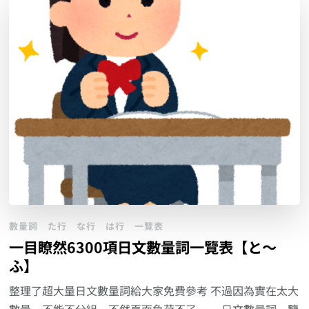
數量詞
た行
な行
は行
一覽表
一目瞭然6300項日文數量詞一覽表【と～
ふ】
整理了超大量日文數量詞給大家免費參考 不過因為實在太大
數量，不能不分組，不然頁面負荷不了…。 日文數量詞一覽