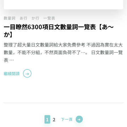
數量詞
あ行
か行
一覽表
一目瞭然6300項日文數量詞一覽表【あ～
か】
整理了超大量日文數量詞給大家免費參考 不過因為實在太大
數量，不能不分組，不然頁面負荷不了…。 日文數量詞一覽
表 …
繼續閱讀
Posts
pagination
頁
頁
1
2
下一頁