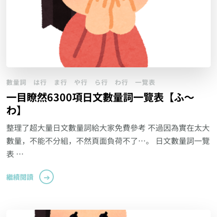
數量詞
は行
ま行
や行
ら行
わ行
一覽表
一目瞭然6300項日文數量詞一覽表【ふ～
わ】
整理了超大量日文數量詞給大家免費參考 不過因為實在太大
數量，不能不分組，不然頁面負荷不了…。 日文數量詞一覽
表 …
繼續閱讀