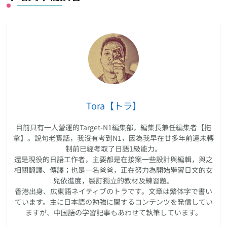
Tora【トラ】
目前只有一人營運的Target-N1編集部，編集長兼任編集者【拖
拿】。說句老實話，我沒有考到N1，因為我早在廿多年前還未轉
制前已經考取了日語1級能力。
還是現役的日語工作者，主要都是在接案一些設計與編輯，與之
相關翻譯、傳譯；也是一名爸爸，正在努力為開始學習日文的女
兒依進度，製訂獨立的教材及練習題。
香港出身、広東語ネイティブのトラです。文章は繁体字で書い
ています。主に日本語の勉強に関するコンテンツを発信してい
ますが、中国語の学習記事もあわせて執筆しています。