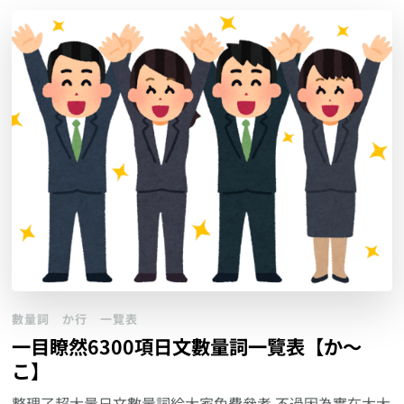
數量詞
か行
一覽表
一目瞭然6300項日文數量詞一覽表【か～
こ】
整理了超大量日文數量詞給大家免費參考 不過因為實在太大