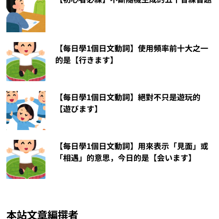
【每日學1個日文動詞】使用頻率前十大之一
的是【行きます】
【每日學1個日文動詞】絕對不只是遊玩的
【遊びます】
【每日學1個日文動詞】用來表示「見面」或
「相遇」的意思，今日的是【会います】
本站文章編撰者