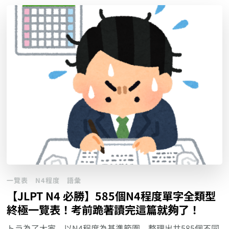
一覽表
N4程度
語彙
【JLPT N4 必勝】585個N4程度單字全類型
終極一覽表！考前跪著讀完這篇就夠了！
トラ為了大家，以N4程度為基準範圍，整理出共585個不同