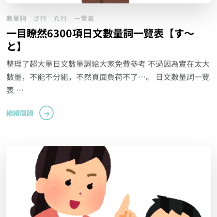
數量詞
さ行
た行
一覽表
一目瞭然6300項日文數量詞一覽表【す～
と】
整理了超大量日文數量詞給大家免費參考 不過因為實在太大
數量，不能不分組，不然頁面負荷不了…。 日文數量詞一覽
表 …
繼續閱讀