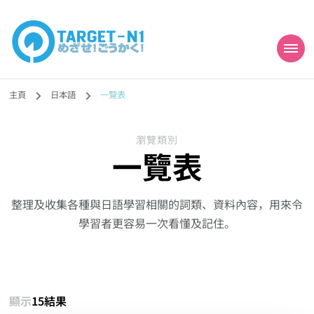
目標!!日本語能力試
真人編撰!!トラ先生的日語能力試題目練習及文法語彙課題網【中国語
勉強コンテンツも追加予定!!】
主頁
日本語
一覽表
N1合格
瀏覽類別
一覽表
整理及收集各種與日語學習相關的詞類、資料內容，用來令
學習者更容易一次看懂及記住。
顯示
15結果