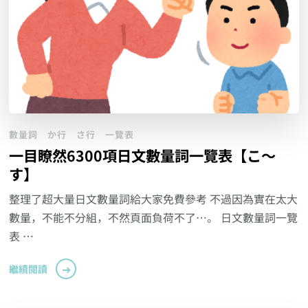
數量詞
か行
さ行
一覽表
一目瞭然6300項日文數量詞一覽表【こ～
す】
整理了超大量日文數量詞給大家免費參考 不過因為實在太大
數量，不能不分組，不然頁面負荷不了…。 日文數量詞一覽
表 …
繼續閱讀