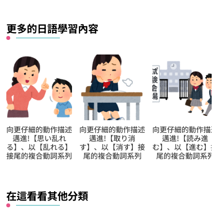
什
麼？
更多的日語學習內容
向更仔細的動作描述
向更仔細的動作描述
【文法的練習不能
邁進!【取り消
邁進!【読み進
停】日本語能力試
す】、以【消す】接
む】、以【進む】接
N1文法練習題
尾的複合動詞系列
尾的複合動詞系列
在這看看其他分類