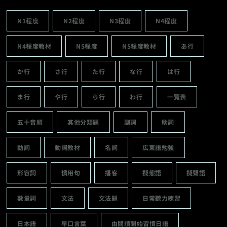
N1程度
N2程度
N3程度
N4程度
N4程度教材
N5程度
N5程度教材
あ行
か行
さ行
た行
な行
は行
ま行
や行
ら行
わ行
一覽表
五十音順
其他分類題
副詞
助詞
動詞
動詞教材
名詞
広東語勉強
形容詞
慣用句
播客
擬態語
擬聲語
數量詞
文法
文法題
日常聽力練習
日本語
早口言葉
由閱讀開始習慣日語