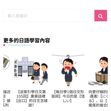
尋
找
什
麼？
更多的日語學習內容
【逆索引學日文第
【每日學1個日文形
向更仔細的動作描
105回】廣東話裡
容詞】今日的是【怪
邁進!【にらみ上げ
【出口】的日文怎樣
しい】
る】、以【上げる
說?
接尾的複合動詞系