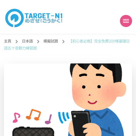
目標!!日本語能力試
真人編撰!!トラ先生的日語能力試題目練習及文法語彙課題網【中国語
勉強コンテンツも追加予定!!】
主頁
日本語
模擬試題
【初心者必做】完全免費200條基礎日
N1合格
語五十音聽力練習題