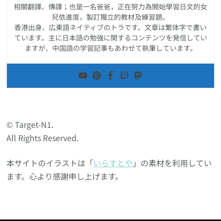
相關翻譯、傳譯；也是一名爸爸，正在努力為開始學習日文的女
兒依進度，製訂獨立的教材及練習題。
香港出身、広東語ネイティブのトラです。文章は繁体字で書い
ています。主に日本語の勉強に関するコンテンツを発信してい
ますが、中国語の学習記事もあわせて執筆しています。
© Target-N1.
All Rights Reserved.
本サイトのイラストは「
いらすとや
」の素材を利用してい
ます。心より感謝申し上げます。