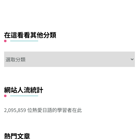
在這看看其他分類
在
這
看
看
網站人流統計
其
他
分
2,095,859 位熱愛日語的學習者在此
類
熱門文章