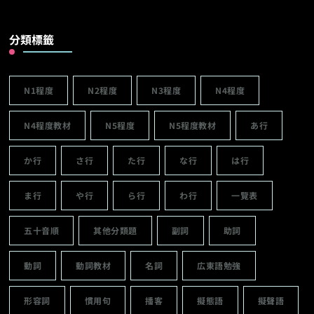
分類標籤
N1程度
N2程度
N3程度
N4程度
N4程度教材
N5程度
N5程度教材
あ行
か行
さ行
た行
な行
は行
ま行
や行
ら行
わ行
一覽表
五十音順
其他分類題
副詞
助詞
動詞
動詞教材
名詞
広東語勉強
形容詞
慣用句
播客
擬態語
擬聲語