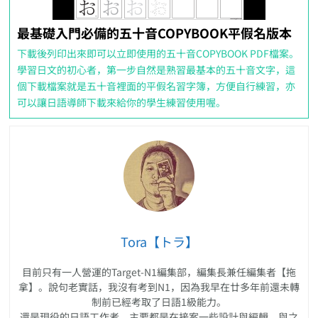
最基礎入門必備的五十音COPYBOOK平假名版本
下載後列印出來即可以立即使用的五十音COPYBOOK PDF檔案。
學習日文的初心者，第一步自然是熟習最基本的五十音文字，這
個下載檔案就是五十音裡面的平假名習字簿，方便自行練習，亦
可以讓日語導師下載來給你的學生練習使用喔。
Tora【トラ】
目前只有一人營運的Target-N1編集部，編集長兼任編集者【拖
拿】。說句老實話，我沒有考到N1，因為我早在廿多年前還未轉
制前已經考取了日語1級能力。
還是現役的日語工作者，主要都是在接案一些設計與編輯，與之