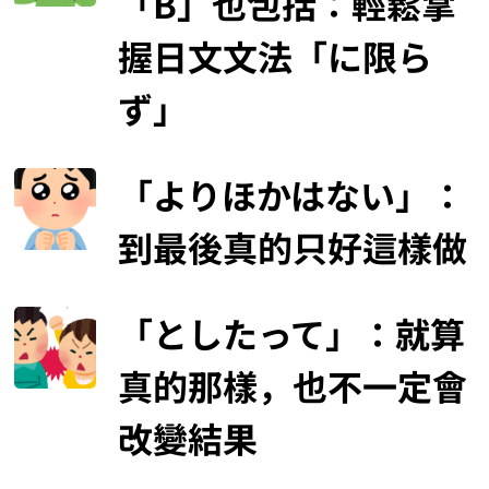
「B」也包括：輕鬆掌
握日文文法「に限ら
ず」
「よりほかはない」：
到最後真的只好這樣做
「としたって」：就算
真的那樣，也不一定會
改變結果