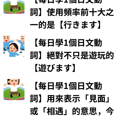
詞】使用頻率前十大之
一的是【行きます】
【每日學1個日文動
詞】絕對不只是遊玩的
【遊びます】
【每日學1個日文動
詞】用來表示「見面」
或「相遇」的意思，今