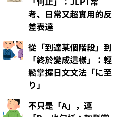
「何止」：JLPT常
考、日常又超實用的反
差表達
從「到達某個階段」到
「終於變成這樣」：輕
鬆掌握日文文法「に至
り」
不只是「A」，連