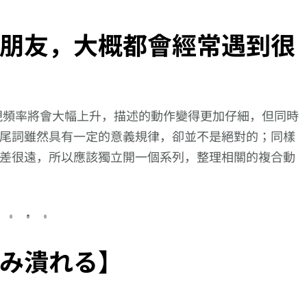
朋友，大概都會經常遇到很
現頻率將會大幅上升，描述的動作變得更加仔細，但同時
尾詞雖然具有一定的意義規律，卻並不是絕對的；同樣
差很遠，所以應該獨立開一個系列，整理相關的複合動
み潰れる】
向更仔細的動作描述
用聽解聽熟日語第4
【逆索引學
邁進!【聞き惚れ
回【一個班分成兩組
731回】廣