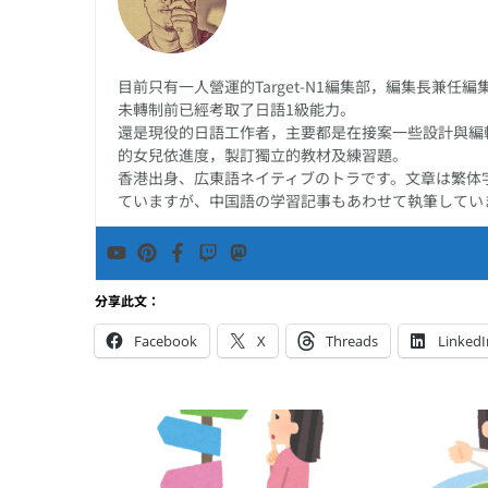
目前只有一人營運的Target-N1編集部，編集長兼
未轉制前已經考取了日語1級能力。
還是現役的日語工作者，主要都是在接案一些設計與編
的女兒依進度，製訂獨立的教材及練習題。
香港出身、広東語ネイティブのトラです。文章は繁体
ていますが、中国語の学習記事もあわせて執筆してい
分享此文：
Facebook
X
Threads
LinkedI