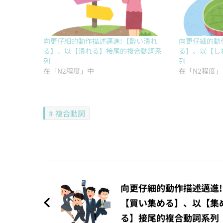
向更仔細的動作描述邁進!【酔い潰れ
向更仔細的動
る】、以【潰れる】接尾的複合動詞系
る】、以【し
列
列
在「N2程度」中
在「N2程度
複合動詞
文
章
向更仔細的動作描述邁進!
【買い集める】、以【集
導
る】接尾的複合動詞系列