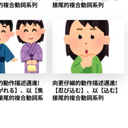
的複合動詞系列
接尾的複合動詞系列
的動作描述邁進!
向更仔細的動作描述邁進!
がれる】、以【焦
【忍び込む】、以【込む】
接尾的複合動詞系
接尾的複合動詞系列