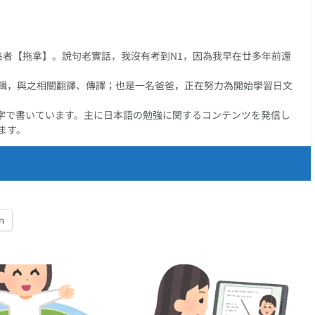
任編集者【拖拿】。說句老實話，我沒有考到N1，因為我早在廿多年前還
輯，與之相關翻譯、傳譯；也是一名爸爸，正在努力為開始學習日文
字で書いています。主に日本語の勉強に関するコンテンツを発信し
ます。
n