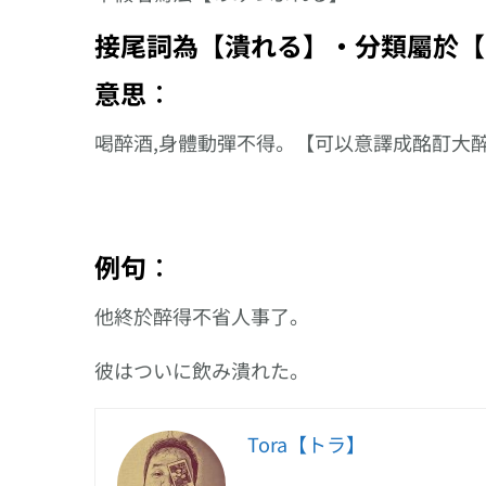
接尾詞為【潰れる】‧分類屬於【
意思︰
喝醉酒,身體動彈不得。【可以意譯成酩酊大
例句︰
他終於醉得不省人事了。
彼はついに飲み潰れた。
Tora【トラ】