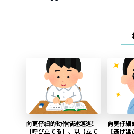
覽
向更仔細的動作描述邁進!
向更仔細
【呼び立てる】、以【立て
【逃げ延