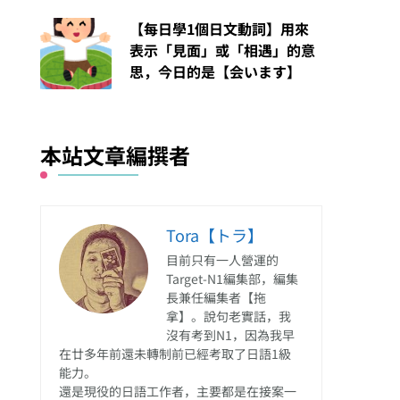
【每日學1個日文動詞】用來
表示「見面」或「相遇」的意
思，今日的是【会います】
本站文章編撰者
Tora【トラ】
目前只有一人營運的
Target-N1編集部，編集
長兼任編集者【拖
拿】。說句老實話，我
沒有考到N1，因為我早
在廿多年前還未轉制前已經考取了日語1級
能力。
還是現役的日語工作者，主要都是在接案一