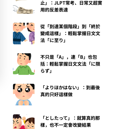
止」：JLPT常考、日常又超實
用的反差表達
從「到達某個階段」到「終於
變成這樣」：輕鬆掌握日文文
法「に至り」
不只是「A」，連「B」也包
括：輕鬆掌握日文文法「に限
らず」
「よりほかはない」：到最後
真的只好這樣做
「としたって」：就算真的那
樣，也不一定會改變結果