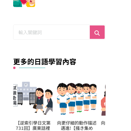
尋
找
什
麼？
更多的日語學習內容
日文第
向更仔細的動作描述
向更仔細的動作描述
【逆索引學
東話裡
邁進!【掻き集め
邁進!【立ち退
904回】廣