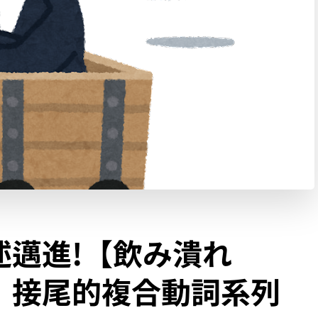
述邁進!【飲み潰れ
】接尾的複合動詞系列