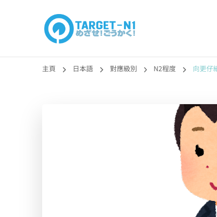
目標!!日本語能力
真人編撰!!トラ先生的日語能力試題目練習及文法語彙課題
主頁
日本語
對應級別
N2程度
向更仔