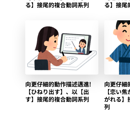
る】接尾的複合動詞系列
る】接尾
向更仔細的動作描述邁進!
向更仔細
【ひねり出す】、以【出
【恋い焦
す】接尾的複合動詞系列
がれる】
列