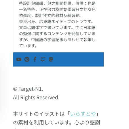
些設計與編輯，與之相關翻譯、傳譯；也是
一名爸爸，正在努力為開始學習日文的女兒
依進度，製訂獨立的教材及練習題。
香港出身、広東語ネイティブのトラです。
文章は繁体字で書いています。主に日本語
の勉強に関するコンテンツを発信していま
すが、中国語の学習記事もあわせて執筆し
ています。
© Target-N1.
All Rights Reserved.
本サイトのイラストは「
いらすとや
」
の素材を利用しています。心より感謝