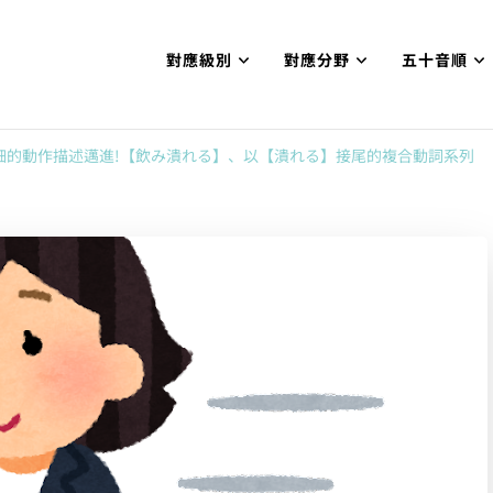
對應級別
對應分野
五十音順
試N1合格
網【中国語勉強コンテンツも追加予定!!】
細的動作描述邁進!【飲み潰れる】、以【潰れる】接尾的複合動詞系列