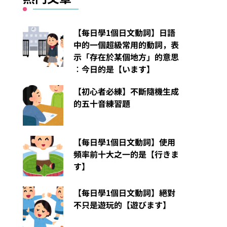
【每日學1個日文動詞】日語
中的一個超級常用的動詞，表
示「存在於某個地方」的意思
︰今日的是【います】
【初心者必練】不斷隨機生成
的五十音練習題
【每日學1個日文動詞】使用
頻率前十大之一的是【行きま
す】
【每日學1個日文動詞】絕對
不只是遊玩的【遊びます】