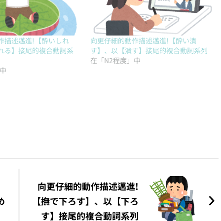
作描述邁進!【酔いしれ
向更仔細的動作描述邁進!【酔い潰
れる】接尾的複合動詞系
す】、以【潰す】接尾的複合動詞系列
在「N2程度」中
」中
向更仔細的動作描述邁進!
め
【撫で下ろす】、以【下ろ
す】接尾的複合動詞系列