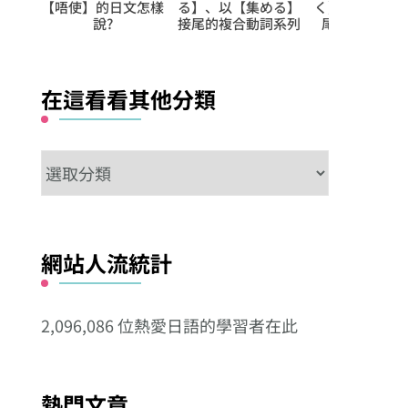
文怎樣
る】、以【集める】
く】、以【退く】接
【控制】的
接尾的複合動詞系列
尾的複合動詞系列
說?
在這看看其他分類
在
這
看
看
網站人流統計
其
他
2,096,086 位熱愛日語的學習者在此
分
類
熱門文章