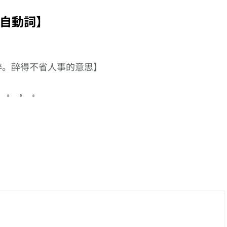
る】、以【惚れる】
進行比賽】的日常表
【唔使】的日
接尾的複合動詞系列
現
說?
自動詞】
醉。醉得不省人事的意思】