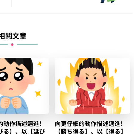
相關文章
的動作描述邁進!
向更仔細的動作描述邁進!
びる】、以【延び
【勝ち得る】、以【得る】