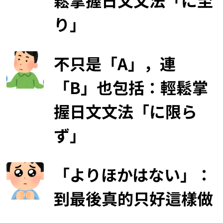
り」
不只是「A」，連
「B」也包括：輕鬆掌
握日文文法「に限ら
ず」
「よりほかはない」：
到最後真的只好這樣做