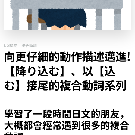
N2程度
複合動詞
向更仔細的動作描述邁進!
【降り込む】、以【込
む】接尾的複合動詞系列
學習了一段時間日文的朋友，
大概都會經常遇到很多的複合