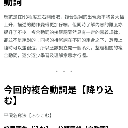
動詞
應該是在N3程度左右開始吧，複合動詞的出現頻率將會大幅
上升，描述的動作變得更加仔細，但同時了解內容的難度亦
提升了不少。複合動詞的接尾詞雖然具有一定的意義規律，
卻並不是絕對的；同樣的接尾詞在不同的組合之下，意義上
隨時可以差很遠，所以應該獨立開一個系列，整理相關的複
合動詞，逐少逐少學習及理解意思才行喔。
今回的複合動詞是【降り込
む】
平假名寫法【ふりこむ】