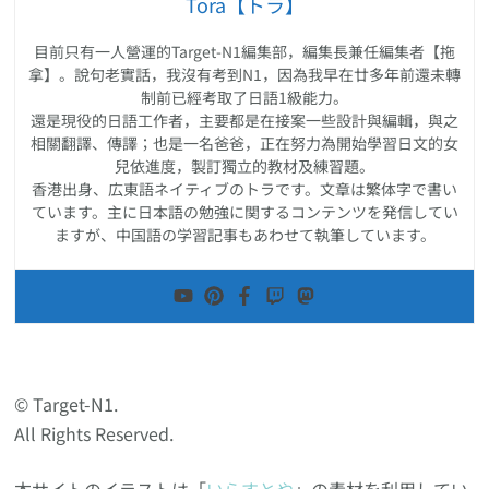
Tora【トラ】
目前只有一人營運的Target-N1編集部，編集長兼任編集者【拖
拿】。說句老實話，我沒有考到N1，因為我早在廿多年前還未轉
制前已經考取了日語1級能力。
還是現役的日語工作者，主要都是在接案一些設計與編輯，與之
相關翻譯、傳譯；也是一名爸爸，正在努力為開始學習日文的女
兒依進度，製訂獨立的教材及練習題。
香港出身、広東語ネイティブのトラです。文章は繁体字で書い
ています。主に日本語の勉強に関するコンテンツを発信してい
ますが、中国語の学習記事もあわせて執筆しています。
© Target-N1.
All Rights Reserved.
本サイトのイラストは「
いらすとや
」の素材を利用してい