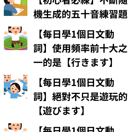
機生成的五十音練習題
【每日學1個日文動
詞】使用頻率前十大之
一的是【行きます】
【每日學1個日文動
詞】絕對不只是遊玩的
【遊びます】
【每日學1個日文動