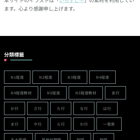
ます。心より感謝申し上げます。
分類標籤
N1程度
N2程度
N3程度
N4程度
N4程度教材
N5程度
N5程度教材
あ行
か行
さ行
た行
な行
は行
ま行
や行
ら行
わ行
一覽表
五十音順
其他分類題
副詞
助詞