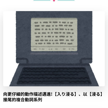
向更仔細的動作描述邁進!【入り浸る】、以【浸る】
接尾的複合動詞系列