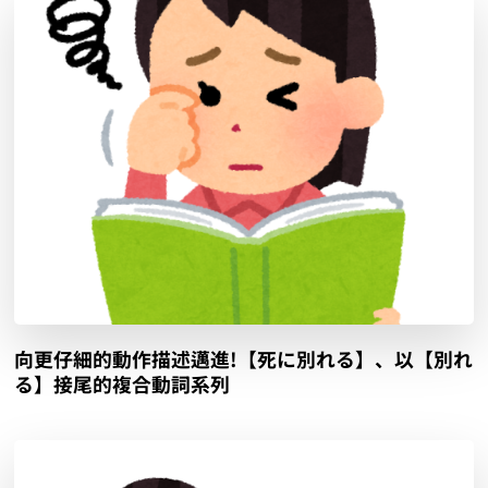
向更仔細的動作描述邁進!【死に別れる】、以【別れ
る】接尾的複合動詞系列