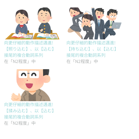
向更仔細的動作描述邁進!
向更仔細的動作描述邁進!
【照り込む】、以【込む】
【持ち込む】、以【込む】
接尾的複合動詞系列
接尾的複合動詞系列
在「N2程度」中
在「N2程度」中
向更仔細的動作描述邁進!
【揉み込む】、以【込む】
接尾的複合動詞系列
在「N2程度」中