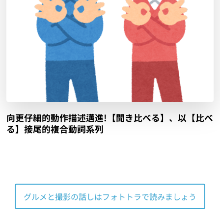
向更仔細的動作描述邁進!【聞き比べる】、以【比べ
る】接尾的複合動詞系列
グルメと撮影の話しはフォトトラで読みましょう