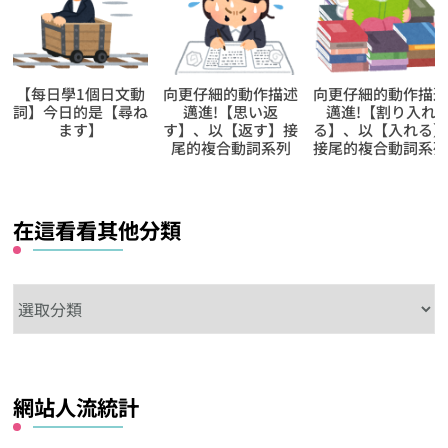
向更仔細的動作描述
向更仔細的動作描述
向更仔細的動作描
邁進!【思い返
邁進!【割り入れ
邁進!【散り掛か
す】、以【返す】接
る】、以【入れる】
る】、以【掛かる
尾的複合動詞系列
接尾的複合動詞系列
接尾的複合動詞系
在這看看其他分類
在
這
看
看
網站人流統計
其
他