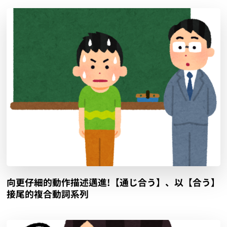
向更仔細的動作描述邁進!【通じ合う】、以【合う】
接尾的複合動詞系列