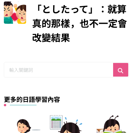
「としたって」：就算
真的那樣，也不一定會
改變結果
尋
找
什
麼？
更多的日語學習內容