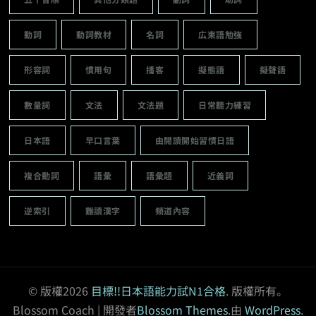
動詞
動詞教材
名詞
広東語勉強
形容詞
慣用句
播客
擬態語
擬聲語
數量詞
文法
文法題
日常聽力練習
日本語
早口言葉
由閱讀開始習慣日語
複合動詞
語彙
語彙題
近義詞
逆索引
難讀漢字
頻道內容
© 版權2026
目標!!日本語能力試N1合格
. 版權所有。
Blossom Coach | 開發者
Blossom Themes
.由
WordPress
.