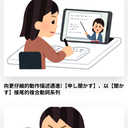
向更仔細的動作描述邁進!【申し聞かす】、以【聞か
す】接尾的複合動詞系列