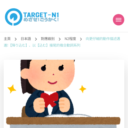
目標!!日本語能力試
真人編撰!!トラ先生的日語能力試題目練習及文法語彙課題網【中国語
勉強コンテンツも追加予定!!】
主頁
日本語
對應級別
N2程度
向更仔細的動作描述邁
N1合格
進!【降り込む】、以【込む】接尾的複合動詞系列