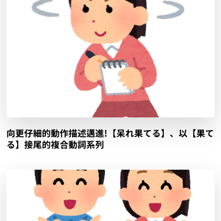
向更仔細的動作描述邁進!【呆れ果てる】、以【果て
る】接尾的複合動詞系列