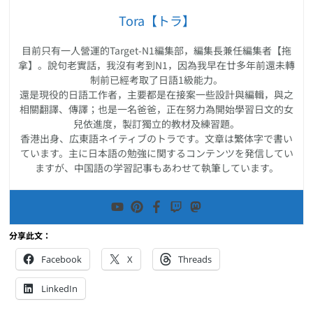
Tora【トラ】
目前只有一人營運的Target-N1編集部，編集長兼任編集者【拖
拿】。說句老實話，我沒有考到N1，因為我早在廿多年前還未轉
制前已經考取了日語1級能力。
還是現役的日語工作者，主要都是在接案一些設計與編輯，與之
相關翻譯、傳譯；也是一名爸爸，正在努力為開始學習日文的女
兒依進度，製訂獨立的教材及練習題。
香港出身、広東語ネイティブのトラです。文章は繁体字で書い
ています。主に日本語の勉強に関するコンテンツを発信してい
ますが、中国語の学習記事もあわせて執筆しています。
分享此文：
Facebook
X
Threads
LinkedIn