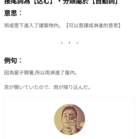
接尾詞為【込む】‧分類屬於【自動詞】
意思︰
雨或雪下進入了建築物內。【可以意譯成淋進的意思】
例句︰
因為窗子開著,所以雨淋進了屋內。
窓が開いていたので、雨が降り込んだ。