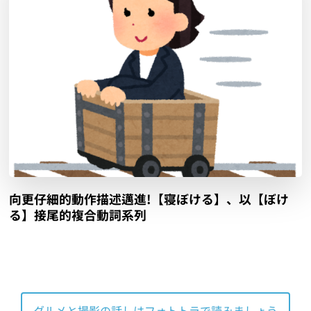
向更仔細的動作描述邁進!【寝ぼける】、以【ぼけ
る】接尾的複合動詞系列
グルメと撮影の話しはフォトトラで読みましょう