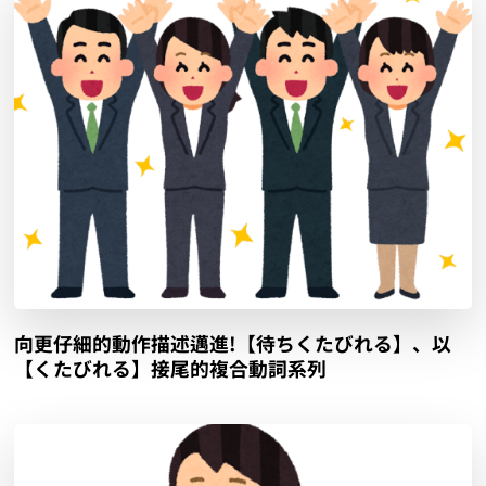
向更仔細的動作描述邁進!【待ちくたびれる】、以
【くたびれる】接尾的複合動詞系列