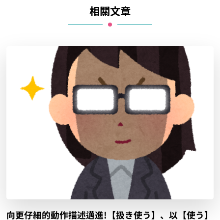
相關文章
向更仔細的動作描述邁進!【扱き使う】、以【使う】