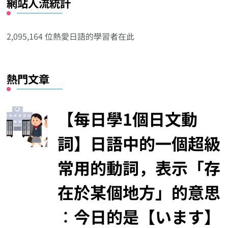
網站人流統計
其
他
分
2,095,164 位熱愛日語的學習者在此
類
熱門文章
【每日學1個日文動
詞】日語中的一個超級
常用的動詞，表示「存
在於某個地方」的意思
︰今日的是【います】