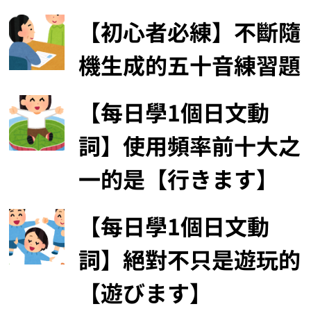
【初心者必練】不斷隨
機生成的五十音練習題
【每日學1個日文動
詞】使用頻率前十大之
一的是【行きます】
【每日學1個日文動
詞】絕對不只是遊玩的
【遊びます】