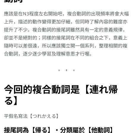
應該是在N3程度左右開始吧，複合動詞的出現頻率將會大幅
上升，描述的動作變得更加仔細，但同時了解內容的難度亦
提升了不少。複合動詞的接尾詞雖然具有一定的意義規律，
卻並不是絕對的；同樣的接尾詞在不同的組合之下，意義上
隨時可以差很遠，所以應該獨立開一個系列，整理相關的複
合動詞，逐少逐少學習及理解意思才行喔。
今回的複合動詞是【連れ帰
る】
平假名寫法【つれかえる】
接尾詞為【帰る】‧分類屬於【他動詞】