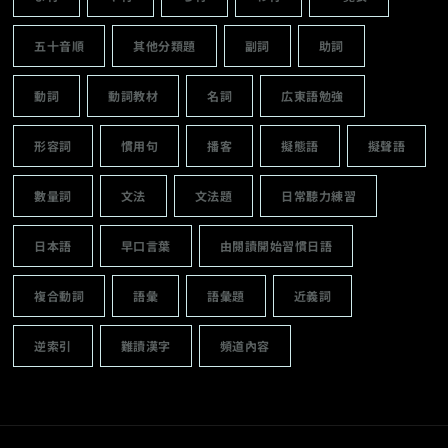
五十音順
其他分類題
副詞
助詞
動詞
動詞教材
名詞
広東語勉強
形容詞
慣用句
播客
擬態語
擬聲語
數量詞
文法
文法題
日常聽力練習
日本語
早口言葉
由閱讀開始習慣日語
複合動詞
語彙
語彙題
近義詞
逆索引
難讀漢字
頻道內容