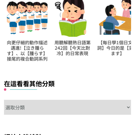
向更仔細的動作描述
用聽解聽熟日語第
【每日學1個日文動
邁進!【泣き腫ら
242回【今天比對
詞】今日的是【貸
す】、以【腫らす】
冷】的日常表現
ます】
接尾的複合動詞系列
在這看看其他分類
在
這
看
看