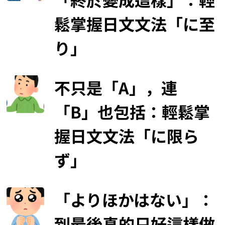
鬆掌握日文文法「に至
り」
不只是「A」，連
「B」也包括：輕鬆掌
握日文文法「に限ら
ず」
「よりほかはない」：
到最後真的只好這樣做