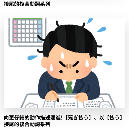
接尾的複合動詞系列
向更仔細的動作描述邁進!【薙ぎ払う】、以【払う】
接尾的複合動詞系列