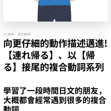
N2程度
複合動詞
向更仔細的動作描述邁進!
【連れ帰る】、以【帰
る】接尾的複合動詞系列
學習了一段時間日文的朋友，
大概都會經常遇到很多的複合
動詞