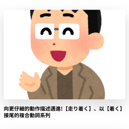
向更仔細的動作描述邁進!【走り着く】、以【着く】
接尾的複合動詞系列