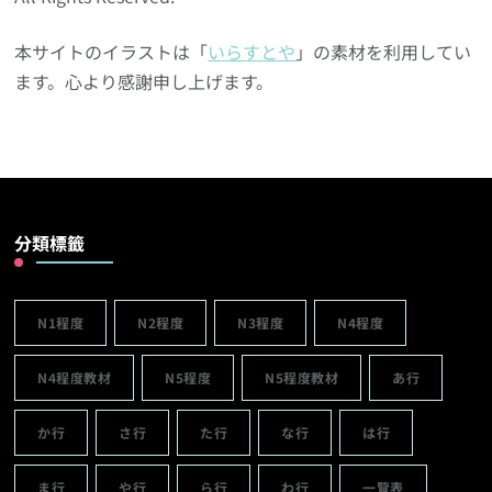
本サイトのイラストは「
いらすとや
」の素材を利用してい
ます。心より感謝申し上げます。
分類標籤
N1程度
N2程度
N3程度
N4程度
N4程度教材
N5程度
N5程度教材
あ行
か行
さ行
た行
な行
は行
ま行
や行
ら行
わ行
一覽表