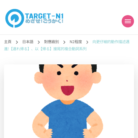
目標!!日本語能力試
真人編撰!!トラ先生的日語能力試題目練習及文法語彙課題網【中国語
勉強コンテンツも追加予定!!】
主頁
日本語
對應級別
N2程度
向更仔細的動作描述邁
N1合格
進!【連れ帰る】、以【帰る】接尾的複合動詞系列