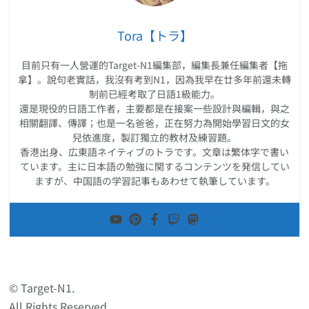
Tora【トラ】
目前只有一人營運的Target-N1編集部，編集長兼任編集者【拖
拿】。說句老實話，我沒有考到N1，因為我早在廿多年前還未轉
制前已經考取了日語1級能力。
還是現役的日語工作者，主要都是在接案一些設計與編輯，與之
相關翻譯、傳譯；也是一名爸爸，正在努力為開始學習日文的女
兒依進度，製訂獨立的教材及練習題。
香港出身、広東語ネイティブのトラです。文章は繁体字で書い
ています。主に日本語の勉強に関するコンテンツを発信してい
ますが、中国語の学習記事もあわせて執筆しています。
© Target-N1.
All Rights Reserved.