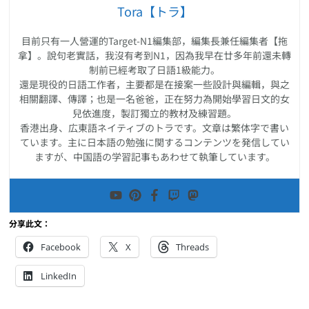
Tora【トラ】
目前只有一人營運的Target-N1編集部，編集長兼任編集者【拖
拿】。說句老實話，我沒有考到N1，因為我早在廿多年前還未轉
制前已經考取了日語1級能力。
還是現役的日語工作者，主要都是在接案一些設計與編輯，與之
相關翻譯、傳譯；也是一名爸爸，正在努力為開始學習日文的女
兒依進度，製訂獨立的教材及練習題。
香港出身、広東語ネイティブのトラです。文章は繁体字で書い
ています。主に日本語の勉強に関するコンテンツを発信してい
ますが、中国語の学習記事もあわせて執筆しています。
分享此文：
Facebook
X
Threads
LinkedIn