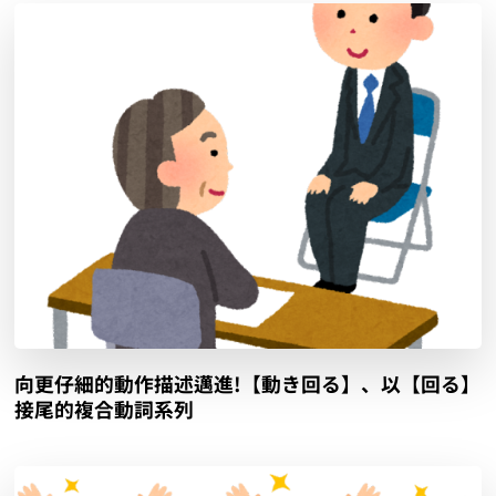
向更仔細的動作描述邁進!【動き回る】、以【回る】
接尾的複合動詞系列