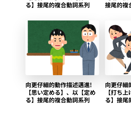
る】接尾的複合動詞系列
接尾的複
向更仔細的動作描述邁進!
向更仔細
【思い定める】、以【定め
【打ち上
る】接尾的複合動詞系列
る】接尾