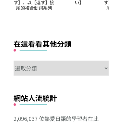
接
い】
す】、以【放す】接
か
尾的複合動詞系列
在這看看其他分類
在
這
看
看
網站人流統計
其
他
2,096,037 位熱愛日語的學習者在此
分
類