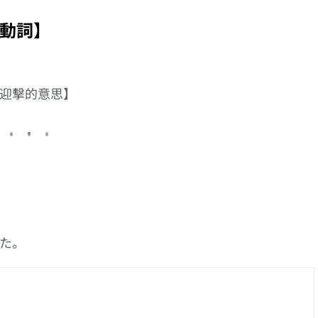
【俾】的日文怎樣
你的語彙量就是高手
す】、以【返す】
說?
達人級別!! 第139日
尾的複合動詞系列
動詞】
的是【従容‧逍遥‧
贖罪‧嘱目‧所作】
迎擊的意思】
た。