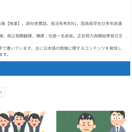
任編集者【拖拿】。說句老實話，我沒有考到N1，因為我早在廿多年前還
輯，與之相關翻譯、傳譯；也是一名爸爸，正在努力為開始學習日文
字で書いています。主に日本語の勉強に関するコンテンツを発信し
ます。
n