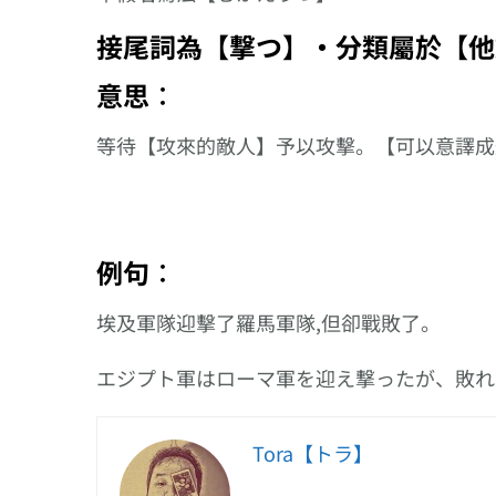
接尾詞為【撃つ】‧分類屬於【他
意思︰
等待【攻來的敵人】予以攻擊。【可以意譯成
例句︰
埃及軍隊迎擊了羅馬軍隊,但卻戰敗了。
エジプト軍はローマ軍を迎え撃ったが、敗れ
Tora【トラ】