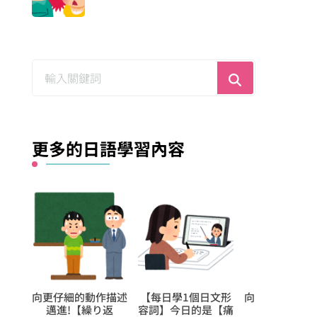
尋
找
什
麼？
更多的日語學習內容
述
【每日學1個日文形
向更仔細的動作描述
用於【不定】的N
容詞】今日的是【痛
邁進!【ぶっ放
程度一般名詞 | だ