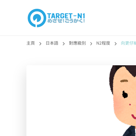
目標!!日本語能力
真人編撰!!トラ先生的日語能力試題目練習及文法語彙課題
主頁
日本語
對應級別
N2程度
向更仔