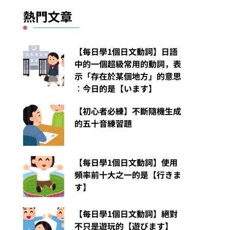
熱門文章
【每日學1個日文動詞】日語
中的一個超級常用的動詞，表
示「存在於某個地方」的意思
︰今日的是【います】
【初心者必練】不斷隨機生成
的五十音練習題
【每日學1個日文動詞】使用
頻率前十大之一的是【行きま
す】
【每日學1個日文動詞】絕對
不只是遊玩的【遊びます】