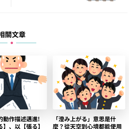
相關文章
的動作描述邁進!
「澄み上がる」意思是什
る】、以【張る】
麼？從天空到心境都能使用