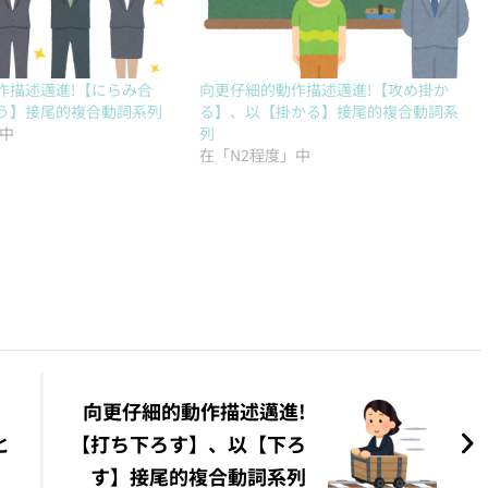
作描述邁進!【にらみ合
向更仔細的動作描述邁進!【攻め掛か
う】接尾的複合動詞系列
る】、以【掛かる】接尾的複合動詞系
」中
列
在「N2程度」中
向更仔細的動作描述邁進!
と
【打ち下ろす】、以【下ろ
す】接尾的複合動詞系列