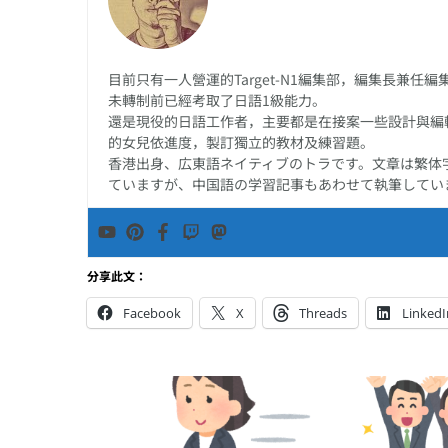
目前只有一人營運的Target-N1編集部，編集長兼
未轉制前已經考取了日語1級能力。
還是現役的日語工作者，主要都是在接案一些設計與編
的女兒依進度，製訂獨立的教材及練習題。
香港出身、広東語ネイティブのトラです。文章は繁体
ていますが、中国語の学習記事もあわせて執筆してい
分享此文：
Facebook
X
Threads
LinkedI