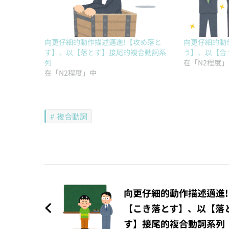
向更仔細的動作描述邁進!【攻め落と
向更仔細的動
す】、以【落とす】接尾的複合動詞系
う】、以【合
列
在「N2程度
在「N2程度」中
複合動詞
文
章
向更仔細的動作描述邁進!
【こき落とす】、以【落
導
す】接尾的複合動詞系列