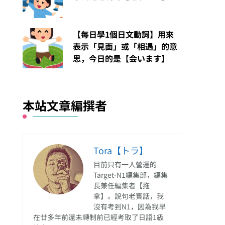
【每日學1個日文動詞】用來
表示「見面」或「相遇」的意
思，今日的是【会います】
本站文章編撰者
Tora【トラ】
目前只有一人營運的
Target-N1編集部，編集
長兼任編集者【拖
拿】。說句老實話，我
沒有考到N1，因為我早
在廿多年前還未轉制前已經考取了日語1級