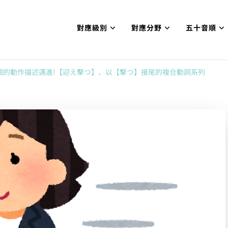
對應級別
對應分野
五十音順
試N1合格
網【中国語勉強コンテンツも追加予定!!】
細的動作描述邁進!【迎え撃つ】、以【撃つ】接尾的複合動詞系列