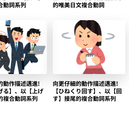
合動詞系列
的唯美日文複合動詞
的動作描述邁進!
向更仔細的動作描述邁進!
げる】、以【上げ
【ひねくり回す】、以【回
的複合動詞系列
す】接尾的複合動詞系列