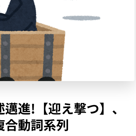
述邁進!【迎え撃つ】、
複合動詞系列