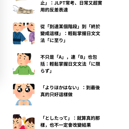
止」：JLPT常考、日常又超實
用的反差表達
從「到達某個階段」到「終於
變成這樣」：輕鬆掌握日文文
法「に至り」
不只是「A」，連「B」也包
括：輕鬆掌握日文文法「に限
らず」
「よりほかはない」：到最後
真的只好這樣做
「としたって」：就算真的那
樣，也不一定會改變結果