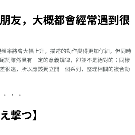
朋友，大概都會經常遇到很
現頻率將會大幅上升，描述的動作變得更加仔細，但同時
尾詞雖然具有一定的意義規律，卻並不是絕對的；同樣
差很遠，所以應該獨立開一個系列，整理相關的複合動
え撃つ】
【逆索引學日文第
1日學5個日文的
向更仔細的動作描
705回】廣東話裡
【難讀漢字】，很快
邁進!【繰り返