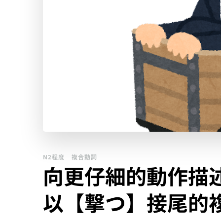
N2程度
複合動詞
向更仔細的動作描
以【撃つ】接尾的