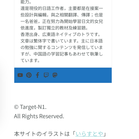
能力。
還是現役的日語工作者，主要都是在接案一
些設計與編輯，與之相關翻譯、傳譯；也是
一名爸爸，正在努力為開始學習日文的女兒
依進度，製訂獨立的教材及練習題。
香港出身、広東語ネイティブのトラです。
文章は繁体字で書いています。主に日本語
の勉強に関するコンテンツを発信していま
すが、中国語の学習記事もあわせて執筆し
ています。
© Target-N1.
All Rights Reserved.
本サイトのイラストは「
いらすとや
」