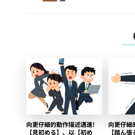
覽
向更仔細的動作描述邁進!
向更仔細
【見初める】、以【初め
【踏ん張