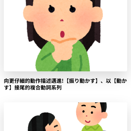
向更仔細的動作描述邁進!【振り動かす】、以【動か
す】接尾的複合動詞系列