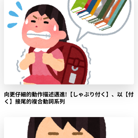
向更仔細的動作描述邁進!【しゃぶり付く】、以【付
く】接尾的複合動詞系列