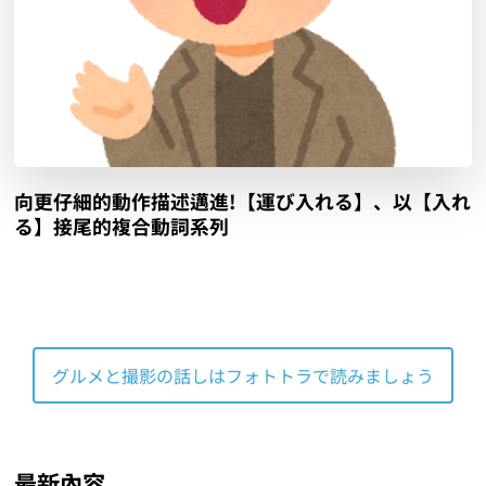
向更仔細的動作描述邁進!【運び入れる】、以【入れ
る】接尾的複合動詞系列
グルメと撮影の話しはフォトトラで読みましょう
最新內容