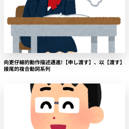
向更仔細的動作描述邁進!【申し渡す】、以【渡す】
接尾的複合動詞系列