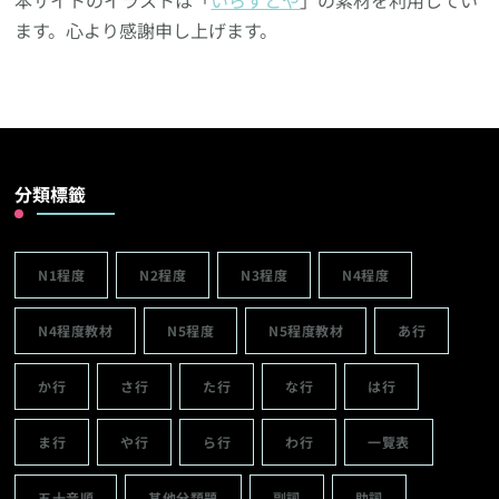
ます。心より感謝申し上げます。
分類標籤
N1程度
N2程度
N3程度
N4程度
N4程度教材
N5程度
N5程度教材
あ行
か行
さ行
た行
な行
は行
ま行
や行
ら行
わ行
一覽表
五十音順
其他分類題
副詞
助詞