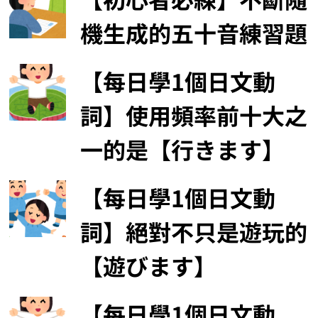
機生成的五十音練習題
【每日學1個日文動
詞】使用頻率前十大之
一的是【行きます】
【每日學1個日文動
詞】絕對不只是遊玩的
【遊びます】
【每日學1個日文動