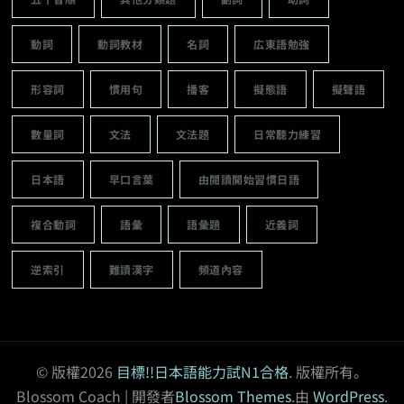
動詞
動詞教材
名詞
広東語勉強
形容詞
慣用句
播客
擬態語
擬聲語
數量詞
文法
文法題
日常聽力練習
日本語
早口言葉
由閱讀開始習慣日語
複合動詞
語彙
語彙題
近義詞
逆索引
難讀漢字
頻道內容
© 版權2026
目標!!日本語能力試N1合格
. 版權所有。
Blossom Coach | 開發者
Blossom Themes
.由
WordPress
.