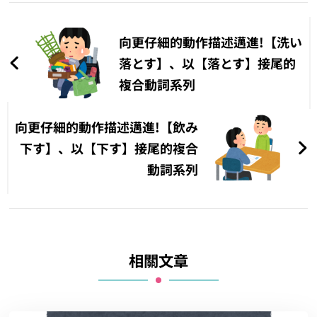
文
章
向更仔細的動作描述邁進!【洗い
導
落とす】、以【落とす】接尾的
複合動詞系列
覽
向更仔細的動作描述邁進!【飲み
下す】、以【下す】接尾的複合
動詞系列
相關文章