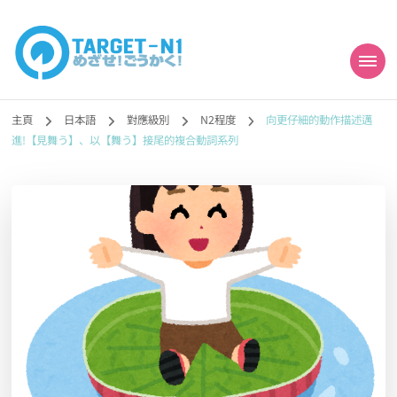
目標!!日本語能力試
真人編撰!!トラ先生的日語能力試題目練習及文法語彙課題網【中国語
勉強コンテンツも追加予定!!】
主頁
日本語
對應級別
N2程度
向更仔細的動作描述邁
N1合格
進!【見舞う】、以【舞う】接尾的複合動詞系列