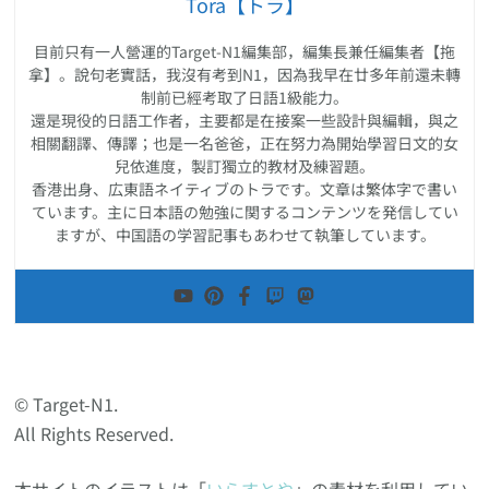
Tora【トラ】
目前只有一人營運的Target-N1編集部，編集長兼任編集者【拖
拿】。說句老實話，我沒有考到N1，因為我早在廿多年前還未轉
制前已經考取了日語1級能力。
還是現役的日語工作者，主要都是在接案一些設計與編輯，與之
相關翻譯、傳譯；也是一名爸爸，正在努力為開始學習日文的女
兒依進度，製訂獨立的教材及練習題。
香港出身、広東語ネイティブのトラです。文章は繁体字で書い
ています。主に日本語の勉強に関するコンテンツを発信してい
ますが、中国語の学習記事もあわせて執筆しています。
© Target-N1.
All Rights Reserved.
本サイトのイラストは「
いらすとや
」の素材を利用してい