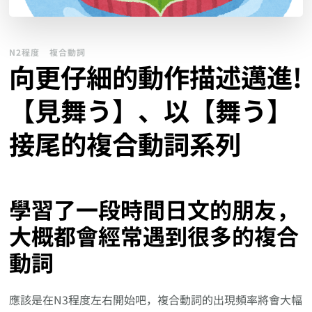
N2程度
複合動詞
向更仔細的動作描述邁進!
【見舞う】、以【舞う】
接尾的複合動詞系列
學習了一段時間日文的朋友，
大概都會經常遇到很多的複合
動詞
應該是在N3程度左右開始吧，複合動詞的出現頻率將會大幅