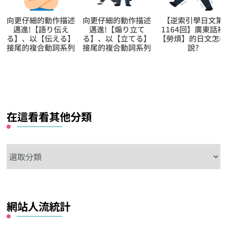
向更仔細的動作描述
【逆索引學日文第
【逆索引學日文第
邁進!【煽り立て
1164回】廣東話裡
92回】廣東話裡
る】、以【立てる】
【勞煩】的日文怎樣
【切絲】的日文怎
接尾的複合動詞系列
說?
說?
在這看看其他分類
在
這
看
看
網站人流統計
其
他