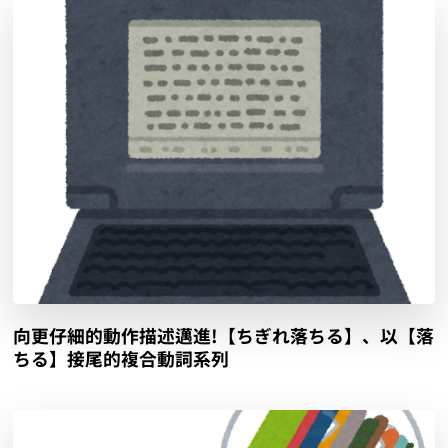
向更仔細的動作描述邁進!【ちぎれ落ちる】、以【落
ちる】接尾的複合動詞系列