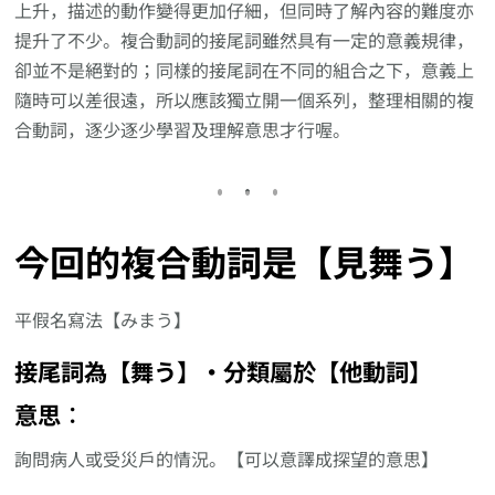
上升，描述的動作變得更加仔細，但同時了解內容的難度亦
提升了不少。複合動詞的接尾詞雖然具有一定的意義規律，
卻並不是絕對的；同樣的接尾詞在不同的組合之下，意義上
隨時可以差很遠，所以應該獨立開一個系列，整理相關的複
合動詞，逐少逐少學習及理解意思才行喔。
今回的複合動詞是【見舞う】
平假名寫法【みまう】
接尾詞為【舞う】‧分類屬於【他動詞】
意思︰
詢問病人或受災戶的情況。【可以意譯成探望的意思】