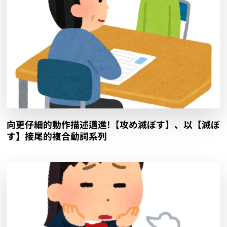
向更仔細的動作描述邁進!【攻め滅ぼす】、以【滅ぼ
す】接尾的複合動詞系列