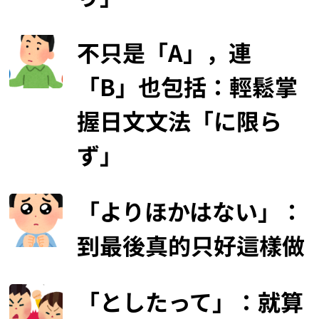
不只是「A」，連
「B」也包括：輕鬆掌
握日文文法「に限ら
ず」
「よりほかはない」：
到最後真的只好這樣做
「としたって」：就算