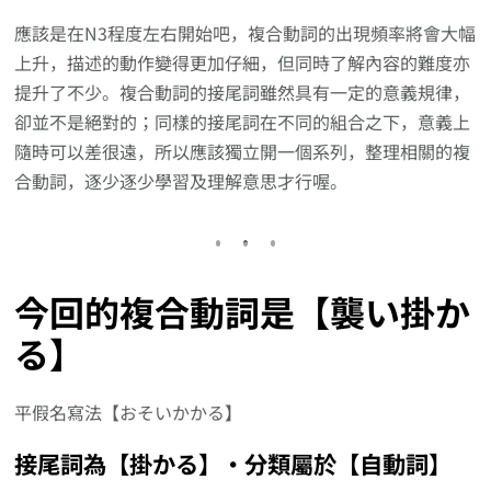
應該是在N3程度左右開始吧，複合動詞的出現頻率將會大幅
上升，描述的動作變得更加仔細，但同時了解內容的難度亦
提升了不少。複合動詞的接尾詞雖然具有一定的意義規律，
卻並不是絕對的；同樣的接尾詞在不同的組合之下，意義上
隨時可以差很遠，所以應該獨立開一個系列，整理相關的複
合動詞，逐少逐少學習及理解意思才行喔。
今回的複合動詞是【襲い掛か
る】
平假名寫法【おそいかかる】
接尾詞為【掛かる】‧分類屬於【自動詞】