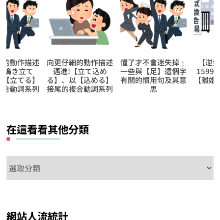
向更仔細的動作描述
懂了才不會迷失掉﹗
【逆索引學日文第
邁進!【立て込め
一些與【足】這個字
1599回】廣東話裡
る】、以【込める】
有關的慣用句及其意
【離婚】的日文怎
接尾的複合動詞系列
思
說?
在這看看其他分類
在
這
看
看
網站人流統計
其