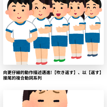
向更仔細的動作描述邁進!【吹き返す】、以【返す】
接尾的複合動詞系列