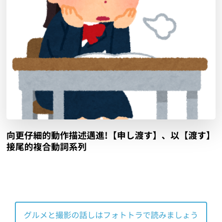
向更仔細的動作描述邁進!【申し渡す】、以【渡す】
接尾的複合動詞系列
グルメと撮影の話しはフォトトラで読みましょう