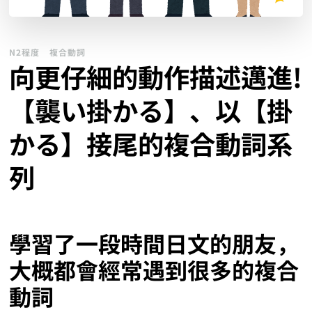
N2程度
複合動詞
向更仔細的動作描述邁進!
【襲い掛かる】、以【掛
かる】接尾的複合動詞系
列
學習了一段時間日文的朋友，
大概都會經常遇到很多的複合
動詞