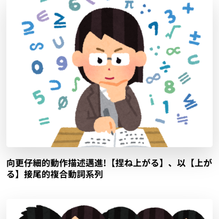
向更仔細的動作描述邁進!【捏ね上がる】、以【上が
る】接尾的複合動詞系列