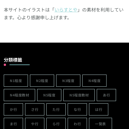
本サイトのイラストは「
いらすとや
」の素材を利用してい
ます。心より感謝申し上げます。
分類標籤
N1程度
N2程度
N3程度
N4程度
N4程度教材
N5程度
N5程度教材
あ行
か行
さ行
た行
な行
は行
ま行
や行
ら行
わ行
一覽表