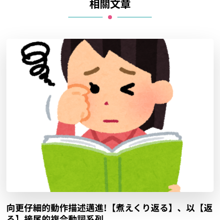
相關文章
向更仔細的動作描述邁進!【煮えくり返る】、以【返
る】接尾的複合動詞系列