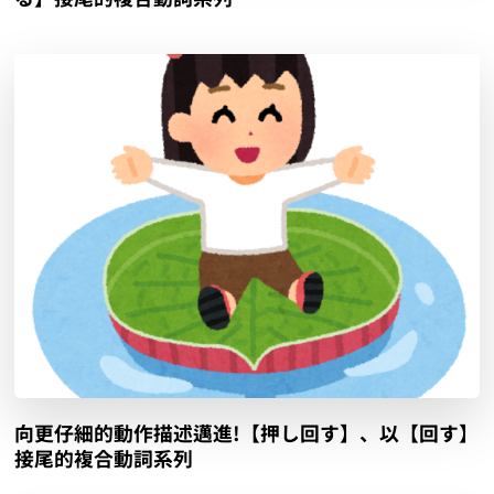
向更仔細的動作描述邁進!【押し回す】、以【回す】
接尾的複合動詞系列