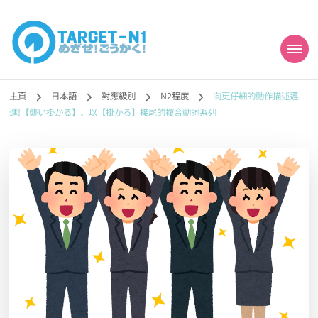
目標!!日本語能力試
真人編撰!!トラ先生的日語能力試題目練習及文法語彙課題網【中国語
勉強コンテンツも追加予定!!】
主頁
日本語
對應級別
N2程度
向更仔細的動作描述邁
N1合格
進!【襲い掛かる】、以【掛かる】接尾的複合動詞系列