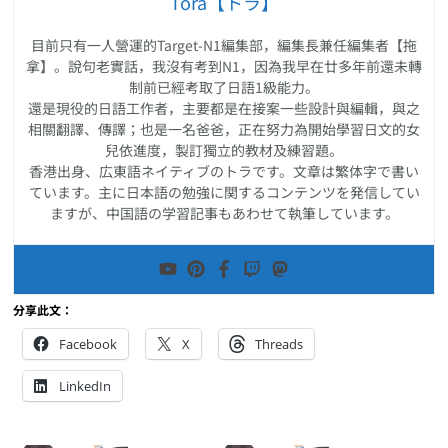
Tora【トラ】
目前只有一人營運的Target-N1編集部，編集長兼任編集者【拖
拿】。說句老實話，我沒有考到N1，因為我早在廿多年前還未轉
制前已經考取了日語1級能力。
還是現役的日語工作者，主要都是在接案一些設計與編輯，與之
相關翻譯、傳譯；也是一名爸爸，正在努力為開始學習日文的女
兒依進度，製訂獨立的教材及練習題。
香港出身、広東語ネイティブのトラです。文章は繁体字で書い
ています。主に日本語の勉強に関するコンテンツを発信してい
ますが、中国語の学習記事もあわせて執筆しています。
分享此文：
Facebook
X
Threads
LinkedIn