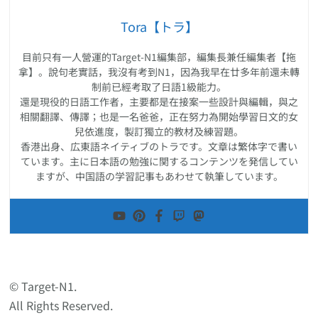
Tora【トラ】
目前只有一人營運的Target-N1編集部，編集長兼任編集者【拖
拿】。說句老實話，我沒有考到N1，因為我早在廿多年前還未轉
制前已經考取了日語1級能力。
還是現役的日語工作者，主要都是在接案一些設計與編輯，與之
相關翻譯、傳譯；也是一名爸爸，正在努力為開始學習日文的女
兒依進度，製訂獨立的教材及練習題。
香港出身、広東語ネイティブのトラです。文章は繁体字で書い
ています。主に日本語の勉強に関するコンテンツを発信してい
ますが、中国語の学習記事もあわせて執筆しています。
© Target-N1.
All Rights Reserved.