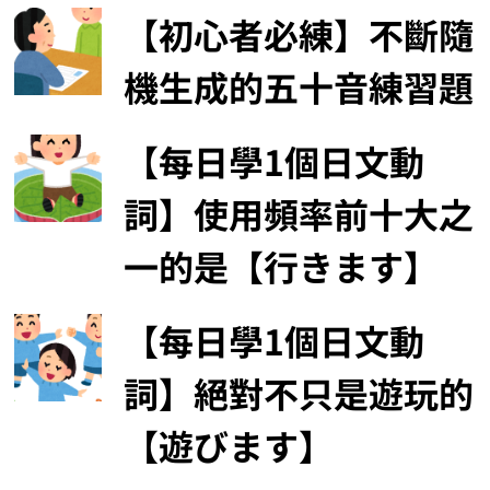
【初心者必練】不斷隨
機生成的五十音練習題
【每日學1個日文動
詞】使用頻率前十大之
一的是【行きます】
【每日學1個日文動
詞】絕對不只是遊玩的
【遊びます】