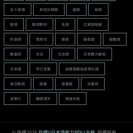
五十音順
其他分類題
副詞
助詞
動詞
動詞教材
名詞
広東語勉強
形容詞
慣用句
播客
擬態語
擬聲語
數量詞
文法
文法題
日常聽力練習
日本語
早口言葉
由閱讀開始習慣日語
複合動詞
語彙
語彙題
近義詞
逆索引
難讀漢字
頻道內容
© 版權2026
目標!!日本語能力試N1合格
. 版權所有。