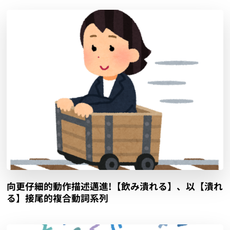
向更仔細的動作描述邁進!【飲み潰れる】、以【潰れ
る】接尾的複合動詞系列