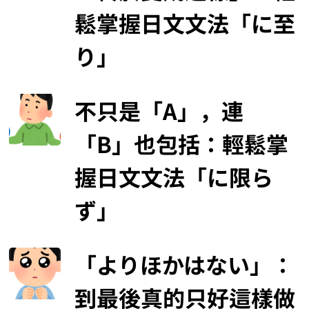
鬆掌握日文文法「に至
り」
不只是「A」，連
「B」也包括：輕鬆掌
握日文文法「に限ら
ず」
「よりほかはない」：
到最後真的只好這樣做