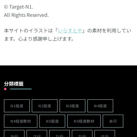
© Target-N1.
All Rights Reserved.
本サイトのイラストは「
いらすとや
」の素材を利用してい
ます。心より感謝申し上げます。
分類標籤
N1程度
N2程度
N3程度
N4程度
N4程度教材
N5程度
N5程度教材
あ行
か行
さ行
た行
な行
は行