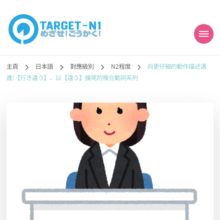
目標!!日本語能力試
真人編撰!!トラ先生的日語能力試題目練習及文法語彙課題網【中国語
勉強コンテンツも追加予定!!】
主頁
日本語
對應級別
N2程度
向更仔細的動作描述邁
N1合格
進!【行き違う】、以【違う】接尾的複合動詞系列