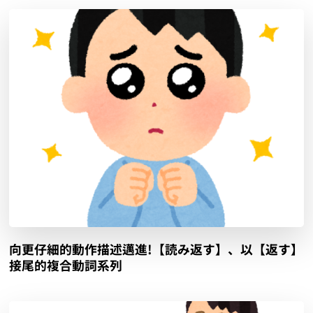
向更仔細的動作描述邁進!【読み返す】、以【返す】
接尾的複合動詞系列