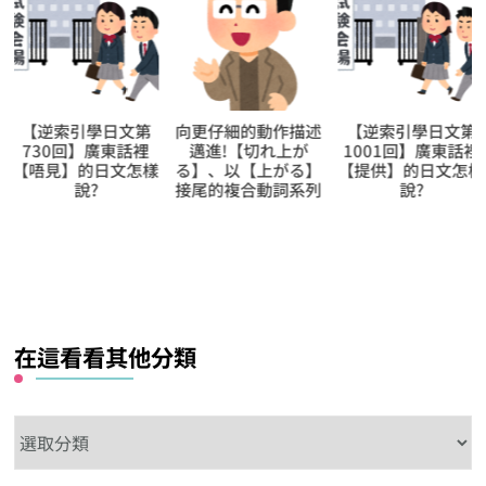
向更仔細的動作描述
【逆索引學日文第
1日學5個日文的
邁進!【切れ上が
1001回】廣東話裡
【難讀漢字】，很
る】、以【上がる】
【提供】的日文怎樣
你的語彙量就是高
接尾的複合動詞系列
說?
達人級別!! 第64日
的是【搦める‧苟
且‧仮初‧瓦礫‧
斂】
在這看看其他分類
在
這