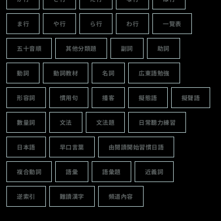
ま行
や行
ら行
わ行
一覽表
五十音順
其他分類題
副詞
助詞
動詞
動詞教材
名詞
広東語勉強
形容詞
慣用句
播客
擬態語
擬聲語
數量詞
文法
文法題
日常聽力練習
日本語
早口言葉
由閱讀開始習慣日語
複合動詞
語彙
語彙題
近義詞
逆索引
難讀漢字
頻道內容