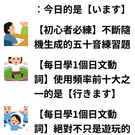
︰今日的是【います】
【初心者必練】不斷隨
機生成的五十音練習題
【每日學1個日文動
詞】使用頻率前十大之
一的是【行きます】
【每日學1個日文動
詞】絕對不只是遊玩的