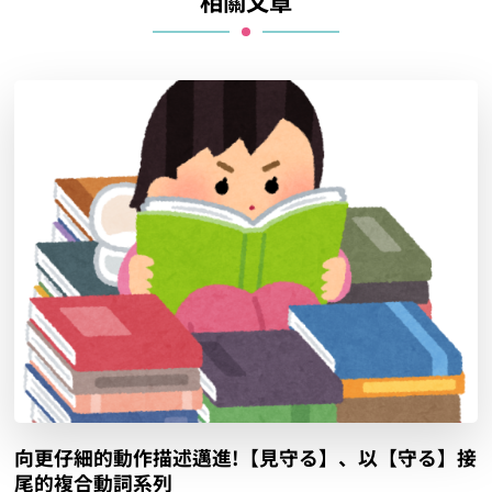
相關文章
向更仔細的動作描述邁進!【見守る】、以【守る】接
尾的複合動詞系列