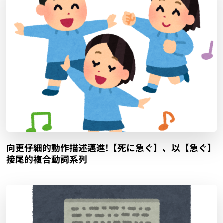
向更仔細的動作描述邁進!【死に急ぐ】、以【急ぐ】
接尾的複合動詞系列