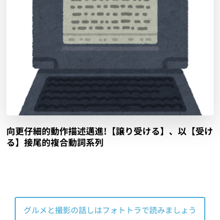
向更仔細的動作描述邁進!【譲り受ける】、以【受け
る】接尾的複合動詞系列
グルメと撮影の話しはフォトトラで読みましょう