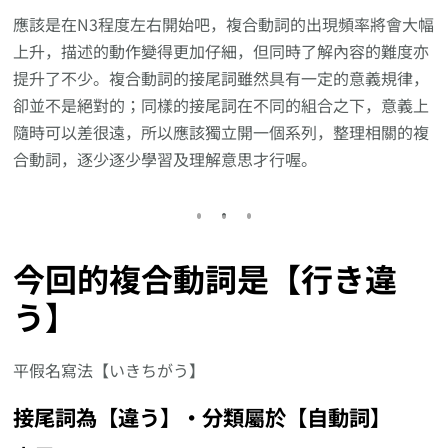
應該是在N3程度左右開始吧，複合動詞的出現頻率將會大幅
上升，描述的動作變得更加仔細，但同時了解內容的難度亦
提升了不少。複合動詞的接尾詞雖然具有一定的意義規律，
卻並不是絕對的；同樣的接尾詞在不同的組合之下，意義上
隨時可以差很遠，所以應該獨立開一個系列，整理相關的複
合動詞，逐少逐少學習及理解意思才行喔。
今回的複合動詞是【行き違
う】
平假名寫法【いきちがう】
接尾詞為【違う】‧分類屬於【自動詞】