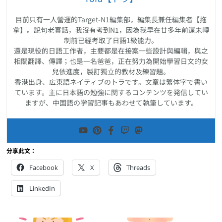
目前只有一人營運的Target-N1編集部，編集長兼任編集者【拖
拿】。說句老實話，我沒有考到N1，因為我早在廿多年前還未轉
制前已經考取了日語1級能力。
還是現役的日語工作者，主要都是在接案一些設計與編輯，與之
相關翻譯、傳譯；也是一名爸爸，正在努力為開始學習日文的女
兒依進度，製訂獨立的教材及練習題。
香港出身、広東語ネイティブのトラです。文章は繁体字で書い
ています。主に日本語の勉強に関するコンテンツを発信してい
ますが、中国語の学習記事もあわせて執筆しています。
分享此文：
Facebook
X
Threads
LinkedIn