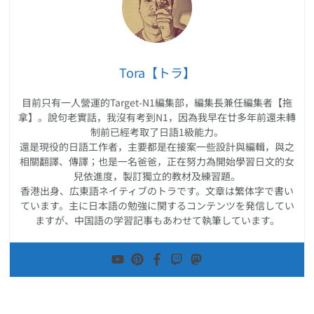
Tora【トラ】
目前只有一人營運的Target-N1編集部，編集長兼任編集者【拖
拿】。說句老實話，我沒有考到N1，因為我早在廿多年前還未轉
制前已經考取了日語1級能力。
還是現役的日語工作者，主要都是在接案一些設計與編輯，與之
相關翻譯、傳譯；也是一名爸爸，正在努力為開始學習日文的女
兒依進度，製訂獨立的教材及練習題。
香港出身、広東語ネイティブのトラです。文章は繁体字で書い
ています。主に日本語の勉強に関するコンテンツを発信してい
ますが、中国語の学習記事もあわせて執筆しています。