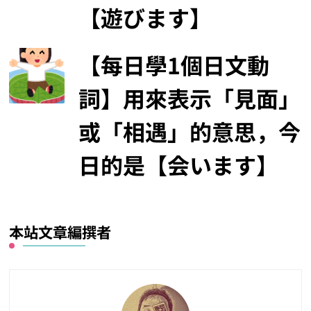
【遊びます】
【每日學1個日文動
詞】用來表示「見面」
或「相遇」的意思，今
日的是【会います】
本站文章編撰者