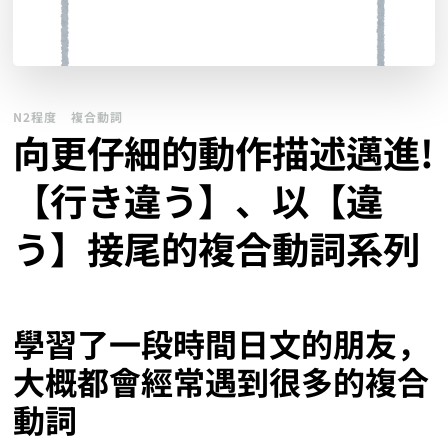
N2程度
複合動詞
向更仔細的動作描述邁進!
【行き違う】、以【違
う】接尾的複合動詞系列
學習了一段時間日文的朋友，
大概都會經常遇到很多的複合
動詞