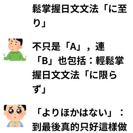
鬆掌握日文文法「に至
り」
不只是「A」，連
「B」也包括：輕鬆掌
握日文文法「に限ら
ず」
「よりほかはない」：
到最後真的只好這樣做