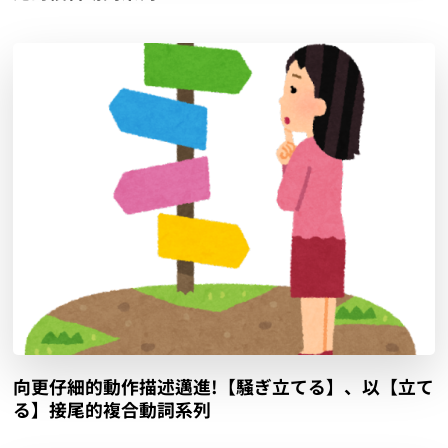
向更仔細的動作描述邁進!【騒ぎ立てる】、以【立て
る】接尾的複合動詞系列