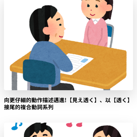
向更仔細的動作描述邁進!【見え透く】、以【透く】
接尾的複合動詞系列