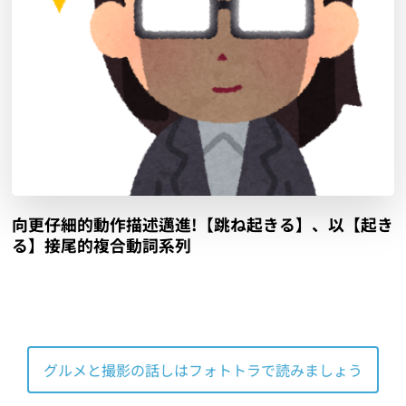
向更仔細的動作描述邁進!【跳ね起きる】、以【起き
る】接尾的複合動詞系列
グルメと撮影の話しはフォトトラで読みましょう