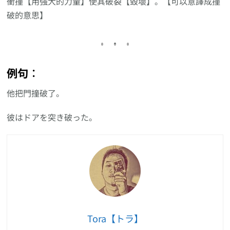
衝撞【用強大的力量】使其破裂【毀壞】。【可以意譯成撞
破的意思】
例句︰
他把門撞破了。
彼はドアを突き破った。
Tora【トラ】