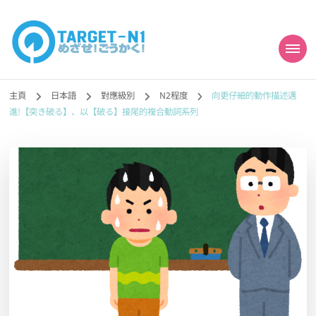
目標!!日本語能力試
真人編撰!!トラ先生的日語能力試題目練習及文法語彙課題網【中国語
勉強コンテンツも追加予定!!】
主頁
日本語
對應級別
N2程度
向更仔細的動作描述邁
N1合格
進!【突き破る】、以【破る】接尾的複合動詞系列