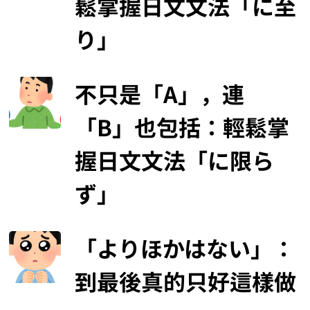
鬆掌握日文文法「に至
り」
不只是「A」，連
「B」也包括：輕鬆掌
握日文文法「に限ら
ず」
「よりほかはない」：
到最後真的只好這樣做