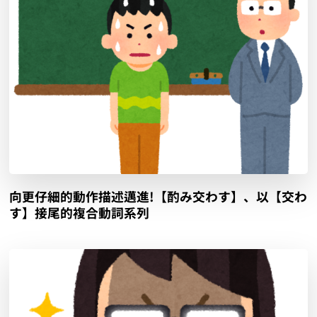
向更仔細的動作描述邁進!【酌み交わす】、以【交わ
す】接尾的複合動詞系列