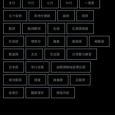
ま行
や行
ら行
わ行
一覽表
五十音順
其他分類題
副詞
助詞
動詞
動詞教材
名詞
広東語勉強
形容詞
慣用句
播客
擬態語
擬聲語
數量詞
文法
文法題
日常聽力練習
日本語
早口言葉
由閱讀開始習慣日語
複合動詞
語彙
語彙題
近義詞
逆索引
難讀漢字
頻道內容