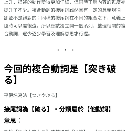
上升，描述的動作變得更加仔細，但同時了解內容的難度亦
提升了不少。複合動詞的接尾詞雖然具有一定的意義規律，
卻並不是絕對的；同樣的接尾詞在不同的組合之下，意義上
隨時可以差很遠，所以應該獨立開一個系列，整理相關的複
合動詞，逐少逐少學習及理解意思才行喔。
今回的複合動詞是【突き破
る】
平假名寫法【つきやぶる】
接尾詞為【破る】‧分類屬於【他動詞】
意思︰