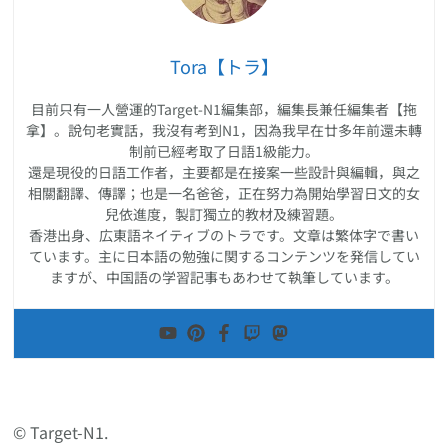
Tora【トラ】
目前只有一人營運的Target-N1編集部，編集長兼任編集者【拖
拿】。說句老實話，我沒有考到N1，因為我早在廿多年前還未轉
制前已經考取了日語1級能力。
還是現役的日語工作者，主要都是在接案一些設計與編輯，與之
相關翻譯、傳譯；也是一名爸爸，正在努力為開始學習日文的女
兒依進度，製訂獨立的教材及練習題。
香港出身、広東語ネイティブのトラです。文章は繁体字で書い
ています。主に日本語の勉強に関するコンテンツを発信してい
ますが、中国語の学習記事もあわせて執筆しています。
© Target-N1.