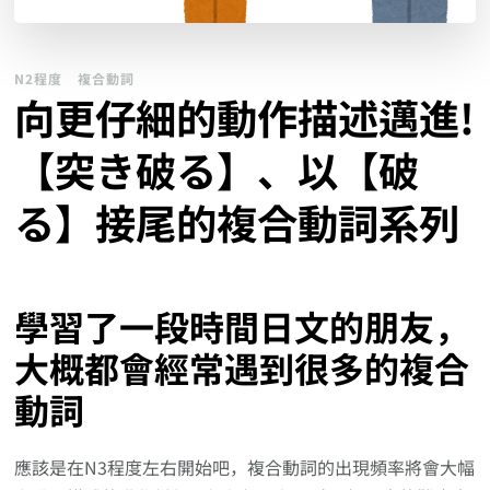
N2程度
複合動詞
向更仔細的動作描述邁進!
【突き破る】、以【破
る】接尾的複合動詞系列
學習了一段時間日文的朋友，
大概都會經常遇到很多的複合
動詞
應該是在N3程度左右開始吧，複合動詞的出現頻率將會大幅