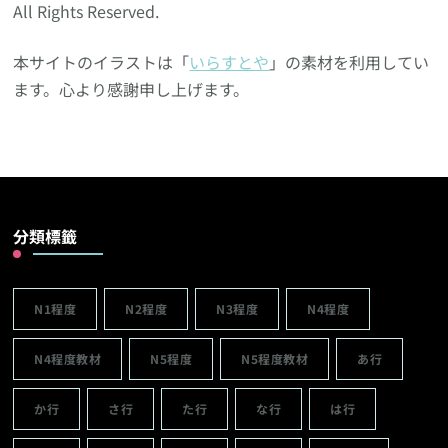
All Rights Reserved.
本サイトのイラストは「
いらすとや
」の素材を利用してい
ます。心より感謝申し上げます。
分類標籤
N1程度
N2程度
N3程度
N4程度
N4程度教材
N5程度
N5程度教材
あ行
か行
さ行
た行
な行
は行