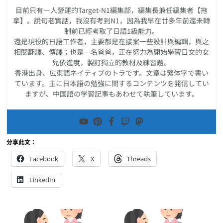
目前只有一人營運的Target-N1編集部，編集長兼任編集者【拖
拿】。說句老實話，我沒有考到N1，因為我早在廿多年前還未轉
制前已經考取了日語1級能力。
還是現役的日語工作者，主要都是在接案一些設計與編輯，與之
相關翻譯、傳譯；也是一名爸爸，正在努力為開始學習日文的女
兒依進度，製訂獨立的教材及練習題。
香港出身、広東語ネイティブのトラです。文章は繁体字で書い
ています。主に日本語の勉強に関するコンテンツを発信してい
ますが、中国語の学習記事もあわせて執筆しています。
分享此文：
Facebook
X
Threads
LinkedIn