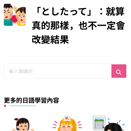
「としたって」：就算
真的那樣，也不一定會
改變結果
尋
找
什
麼？
更多的日語學習內容