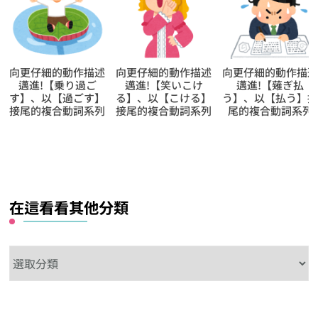
向更仔細的動作描述
向更仔細的動作描述
向更仔細的動作描述
邁進!【乗り過ご
邁進!【笑いこけ
邁進!【薙ぎ払
す】、以【過ごす】
る】、以【こける】
う】、以【払う】接
接尾的複合動詞系列
接尾的複合動詞系列
尾的複合動詞系列
在這看看其他分類
在
這
看
看