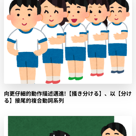
向更仔細的動作描述邁進!【掻き分ける】、以【分け
る】接尾的複合動詞系列