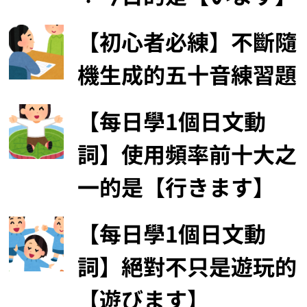
【初心者必練】不斷隨
機生成的五十音練習題
【每日學1個日文動
詞】使用頻率前十大之
一的是【行きます】
【每日學1個日文動
詞】絕對不只是遊玩的
【遊びます】