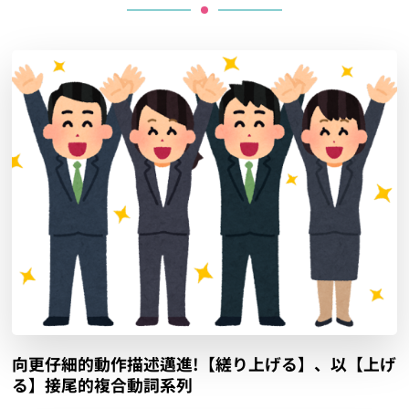
向更仔細的動作描述邁進!【縒り上げる】、以【上げ
る】接尾的複合動詞系列