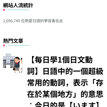
網站人流統計
其
他
分
2,096,749 位熱愛日語的學習者在此
類
熱門文章
【每日學1個日文動
詞】日語中的一個超級
常用的動詞，表示「存
在於某個地方」的意思
︰今日的是【います】