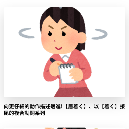
向更仔細的動作描述邁進!【居着く】、以【着く】接
尾的複合動詞系列