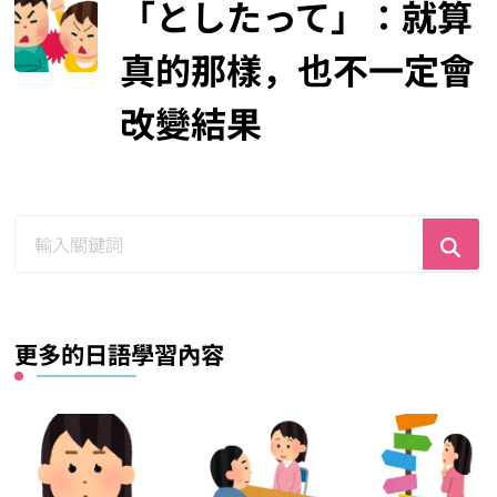
「としたって」：就算
真的那樣，也不一定會
改變結果
尋
找
什
麼？
更多的日語學習內容