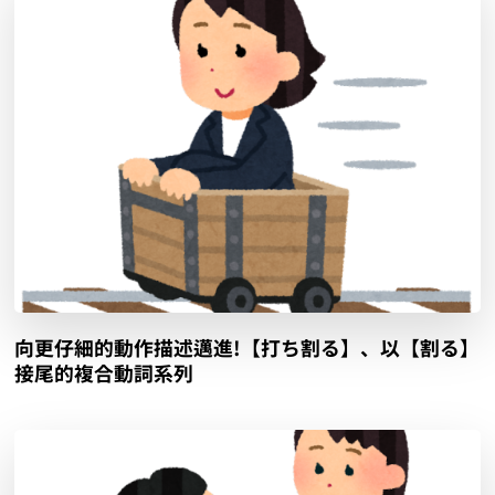
向更仔細的動作描述邁進!【打ち割る】、以【割る】
接尾的複合動詞系列