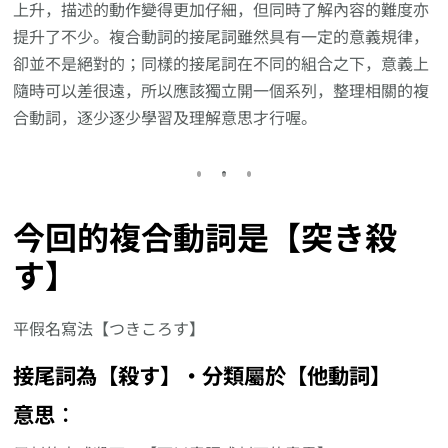
上升，描述的動作變得更加仔細，但同時了解內容的難度亦
提升了不少。複合動詞的接尾詞雖然具有一定的意義規律，
卻並不是絕對的；同樣的接尾詞在不同的組合之下，意義上
隨時可以差很遠，所以應該獨立開一個系列，整理相關的複
合動詞，逐少逐少學習及理解意思才行喔。
今回的複合動詞是【突き殺
す】
平假名寫法【つきころす】
接尾詞為【殺す】‧分類屬於【他動詞】
意思︰