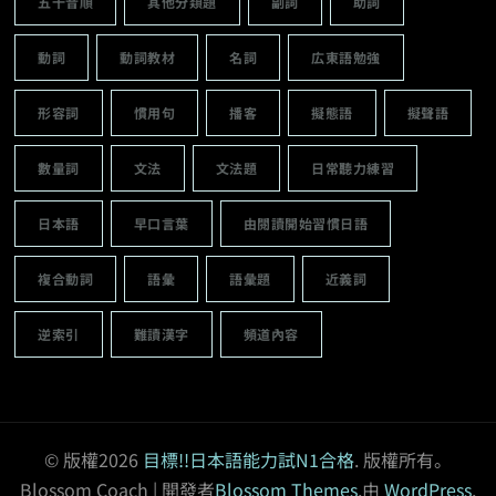
五十音順
其他分類題
副詞
助詞
動詞
動詞教材
名詞
広東語勉強
形容詞
慣用句
播客
擬態語
擬聲語
數量詞
文法
文法題
日常聽力練習
日本語
早口言葉
由閱讀開始習慣日語
複合動詞
語彙
語彙題
近義詞
逆索引
難讀漢字
頻道內容
© 版權2026
目標!!日本語能力試N1合格
. 版權所有。
Blossom Coach | 開發者
Blossom Themes
.由
WordPress
.