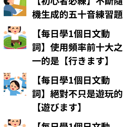
【初心者必練】不斷隨
機生成的五十音練習題
【每日學1個日文動
詞】使用頻率前十大之
一的是【行きます】
【每日學1個日文動
詞】絕對不只是遊玩的
【遊びます】
【每日學1個日文動