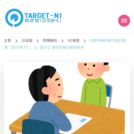
目標!!日本語能力試
真人編撰!!トラ先生的日語能力試題目練習及文法語彙課題網【中国語
勉強コンテンツも追加予定!!】
主頁
日本語
對應級別
N2程度
向更仔細的動作描述邁
N1合格
進!【突き殺す】、以【殺す】接尾的複合動詞系列