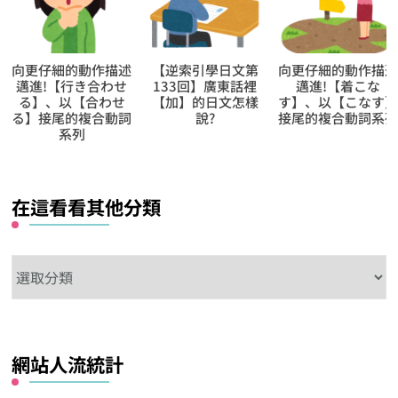
【逆索引學日文第
向更仔細的動作描述
向更仔細的動作描
133回】廣東話裡
邁進!【着こな
邁進!【結い上げ
【加】的日文怎樣
す】、以【こなす】
る】、以【上げる
說?
接尾的複合動詞系列
接尾的複合動詞系
在這看看其他分類
在
這
看
看
網站人流統計
其
他