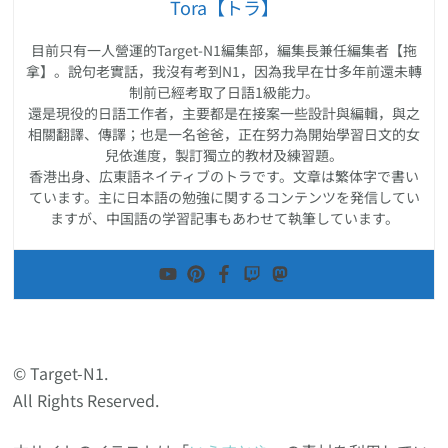
Tora【トラ】
目前只有一人營運的Target-N1編集部，編集長兼任編集者【拖
拿】。說句老實話，我沒有考到N1，因為我早在廿多年前還未轉
制前已經考取了日語1級能力。
還是現役的日語工作者，主要都是在接案一些設計與編輯，與之
相關翻譯、傳譯；也是一名爸爸，正在努力為開始學習日文的女
兒依進度，製訂獨立的教材及練習題。
香港出身、広東語ネイティブのトラです。文章は繁体字で書い
ています。主に日本語の勉強に関するコンテンツを発信してい
ますが、中国語の学習記事もあわせて執筆しています。
© Target-N1.
All Rights Reserved.