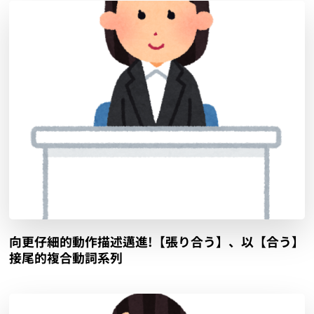
向更仔細的動作描述邁進!【張り合う】、以【合う】
接尾的複合動詞系列