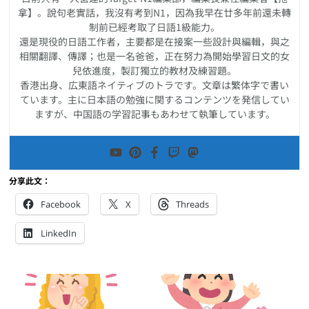
拿】。說句老實話，我沒有考到N1，因為我早在廿多年前還未轉
制前已經考取了日語1級能力。
還是現役的日語工作者，主要都是在接案一些設計與編輯，與之
相關翻譯、傳譯；也是一名爸爸，正在努力為開始學習日文的女
兒依進度，製訂獨立的教材及練習題。
香港出身、広東語ネイティブのトラです。文章は繁体字で書い
ています。主に日本語の勉強に関するコンテンツを発信してい
ますが、中国語の学習記事もあわせて執筆しています。
分享此文：
Facebook
X
Threads
LinkedIn