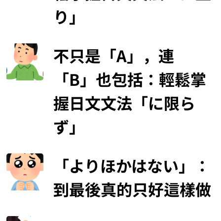
り」
不只是「A」，連
「B」也包括：輕鬆掌
握日文文法「に限ら
ず」
「よりほかはない」：
到最後真的只好這樣做