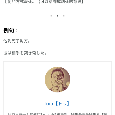
用刺的方式殺死。【可以意譯成刺死的意思】
例句︰
他刺死了對方。
彼は相手を突き殺した。
Tora【トラ】
目前只有一人營運的Target-N1編集部，編集長兼任編集者【拖