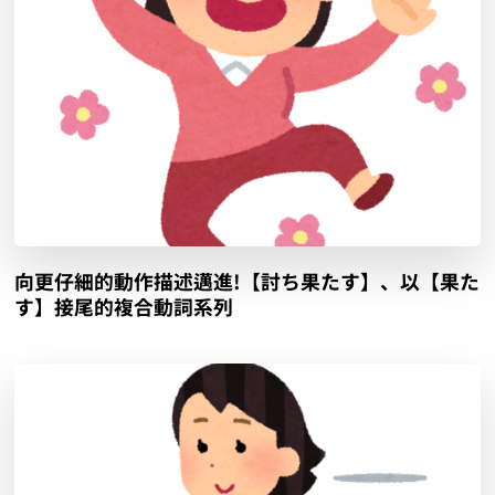
向更仔細的動作描述邁進!【討ち果たす】、以【果た
す】接尾的複合動詞系列