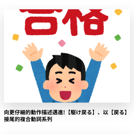
向更仔細的動作描述邁進!【駆け戻る】、以【戻る】
接尾的複合動詞系列