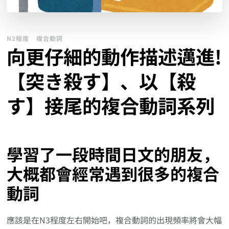
N2程度
複合動詞
向更仔細的動作描述邁進!
【突き殺す】、以【殺
す】接尾的複合動詞系列
學習了一段時間日文的朋友，
大概都會經常遇到很多的複合
動詞
應該是在N3程度左右開始吧，複合動詞的出現頻率將會大幅