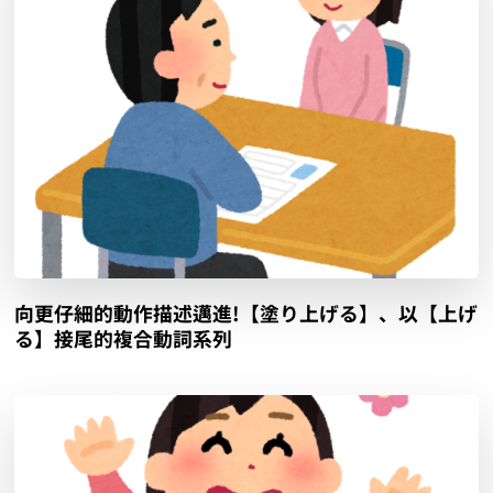
向更仔細的動作描述邁進!【塗り上げる】、以【上げ
る】接尾的複合動詞系列