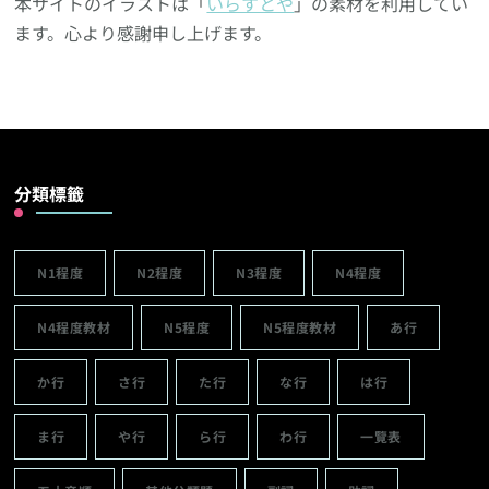
本サイトのイラストは「
いらすとや
」の素材を利用してい
ます。心より感謝申し上げます。
分類標籤
N1程度
N2程度
N3程度
N4程度
N4程度教材
N5程度
N5程度教材
あ行
か行
さ行
た行
な行
は行
ま行
や行
ら行
わ行
一覽表