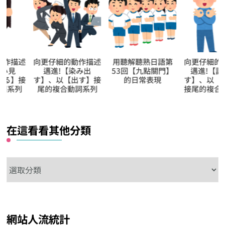
向更仔細的動作描述
用聽解聽熟日語第
向更仔細的動作描
邁進!【染み出
53回【九點關門】
邁進!【話し明か
す】、以【出す】接
的日常表現
す】、以【明かす
尾的複合動詞系列
接尾的複合動詞系
在這看看其他分類
在
這
看
看
網站人流統計
其