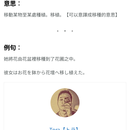
意思︰
移動某物至某處種植。移植。【可以意譯成移種的意思】
例句︰
她將花由花盆裡移種到了花圃之中。
彼女はお花を鉢から花壇へ移し植えた。
Tora【トラ】