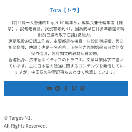
Tora【トラ】
目前只有一人營運的Target-N1編集部，編集長兼任編集者【拖
拿】。說句老實話，我沒有考到N1，因為我早在廿多年前還未轉
制前已經考取了日語1級能力。
還是現役的日語工作者，主要都是在接案一些設計與編輯，與之
相關翻譯、傳譯；也是一名爸爸，正在努力為開始學習日文的女
兒依進度，製訂獨立的教材及練習題。
香港出身、広東語ネイティブのトラです。文章は繁体字で書い
ています。主に日本語の勉強に関するコンテンツを発信してい
ますが、中国語の学習記事もあわせて執筆しています。
© Target-N1.
All Rights Reserved.