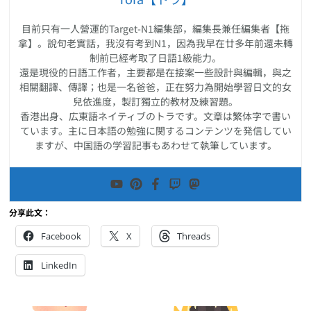
目前只有一人營運的Target-N1編集部，編集長兼任編集者【拖
拿】。說句老實話，我沒有考到N1，因為我早在廿多年前還未轉
制前已經考取了日語1級能力。
還是現役的日語工作者，主要都是在接案一些設計與編輯，與之
相關翻譯、傳譯；也是一名爸爸，正在努力為開始學習日文的女
兒依進度，製訂獨立的教材及練習題。
香港出身、広東語ネイティブのトラです。文章は繁体字で書い
ています。主に日本語の勉強に関するコンテンツを発信してい
ますが、中国語の学習記事もあわせて執筆しています。
分享此文：
Facebook
X
Threads
LinkedIn