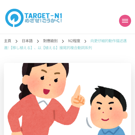
目標!!日本語能力試
真人編撰!!トラ先生的日語能力試題目練習及文法語彙課題網【中国語
勉強コンテンツも追加予定!!】
主頁
日本語
對應級別
N2程度
向更仔細的動作描述邁
N1合格
進!【移し植える】、以【植える】接尾的複合動詞系列