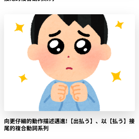
向更仔細的動作描述邁進!【出払う】、以【払う】接
尾的複合動詞系列