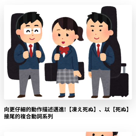
向更仔細的動作描述邁進!【凍え死ぬ】、以【死ぬ】
接尾的複合動詞系列