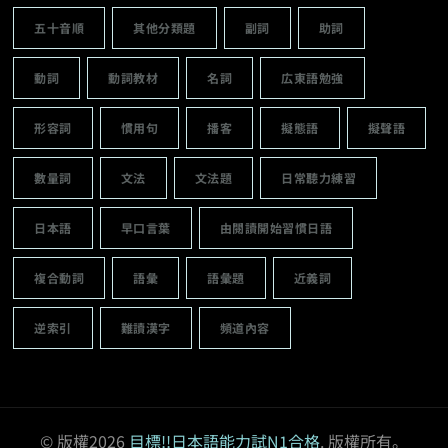
五十音順
其他分類題
副詞
助詞
動詞
動詞教材
名詞
広東語勉強
形容詞
慣用句
播客
擬態語
擬聲語
數量詞
文法
文法題
日常聽力練習
日本語
早口言葉
由閱讀開始習慣日語
複合動詞
語彙
語彙題
近義詞
逆索引
難讀漢字
頻道內容
© 版權2026
目標!!日本語能力試N1合格
. 版權所有。