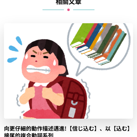
相關文章
向更仔細的動作描述邁進!【信じ込む】、以【込む】
接尾的複合動詞系列