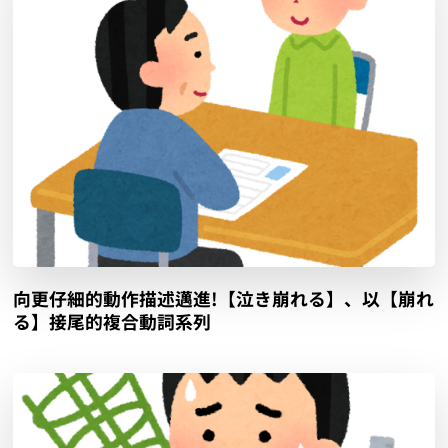
向更仔細的動作描述邁進!【泣き崩れる】、以【崩れ
る】接尾的複合動詞系列