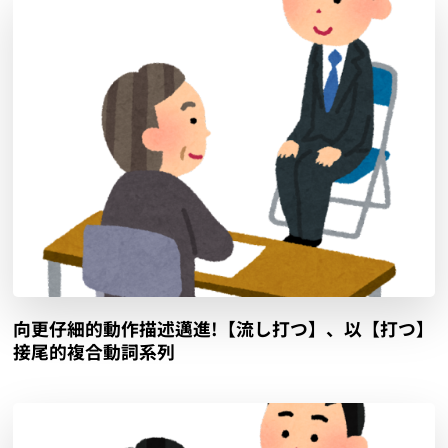
向更仔細的動作描述邁進!【流し打つ】、以【打つ】
接尾的複合動詞系列