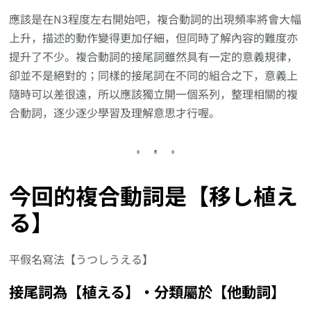
應該是在N3程度左右開始吧，複合動詞的出現頻率將會大幅
上升，描述的動作變得更加仔細，但同時了解內容的難度亦
提升了不少。複合動詞的接尾詞雖然具有一定的意義規律，
卻並不是絕對的；同樣的接尾詞在不同的組合之下，意義上
隨時可以差很遠，所以應該獨立開一個系列，整理相關的複
合動詞，逐少逐少學習及理解意思才行喔。
今回的複合動詞是【移し植え
る】
平假名寫法【うつしうえる】
接尾詞為【植える】‧分類屬於【他動詞】