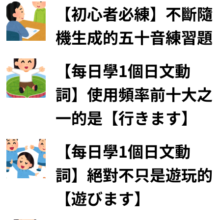
【初心者必練】不斷隨
機生成的五十音練習題
【每日學1個日文動
詞】使用頻率前十大之
一的是【行きます】
【每日學1個日文動
詞】絕對不只是遊玩的
【遊びます】