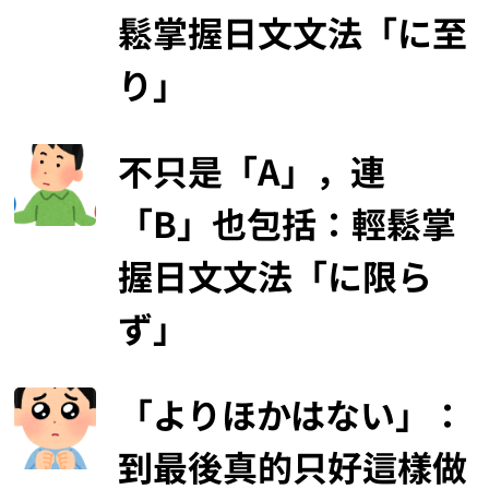
鬆掌握日文文法「に至
り」
不只是「A」，連
「B」也包括：輕鬆掌
握日文文法「に限ら
ず」
「よりほかはない」：
到最後真的只好這樣做