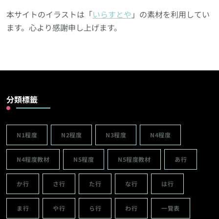
本サイトのイラストは「
いらすとや
」の素材を利用してい
ます。心より感謝申し上げます。
分類標籤
N1程度
N2程度
N3程度
N4程度
N4程度教材
N5程度
N5程度教材
あ行
か行
さ行
た行
な行
は行
ま行
や行
ら行
わ行
一覽表