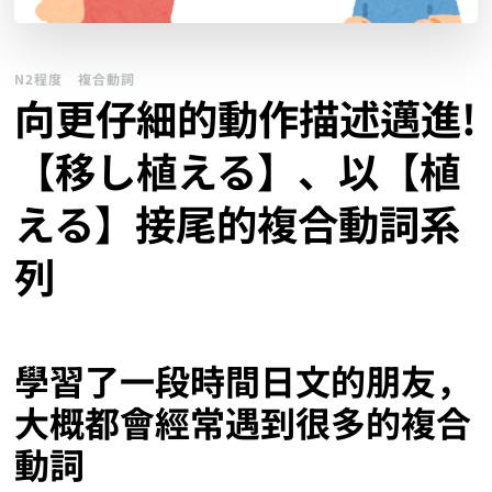
N2程度
複合動詞
向更仔細的動作描述邁進!
【移し植える】、以【植
える】接尾的複合動詞系
列
學習了一段時間日文的朋友，
大概都會經常遇到很多的複合
動詞