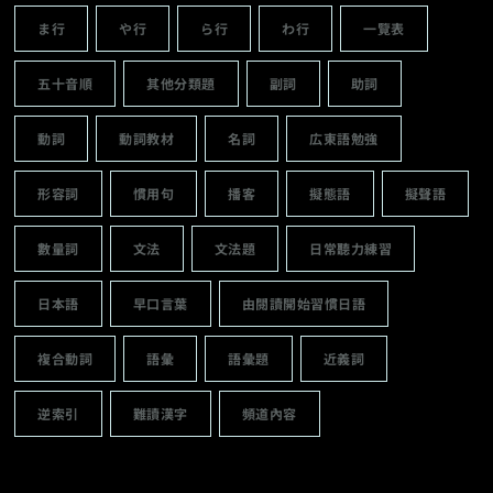
ま行
や行
ら行
わ行
一覽表
五十音順
其他分類題
副詞
助詞
動詞
動詞教材
名詞
広東語勉強
形容詞
慣用句
播客
擬態語
擬聲語
數量詞
文法
文法題
日常聽力練習
日本語
早口言葉
由閱讀開始習慣日語
複合動詞
語彙
語彙題
近義詞
逆索引
難讀漢字
頻道內容