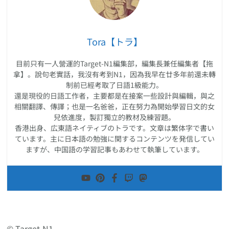
Tora【トラ】
目前只有一人營運的Target-N1編集部，編集長兼任編集者【拖
拿】。說句老實話，我沒有考到N1，因為我早在廿多年前還未轉
制前已經考取了日語1級能力。
還是現役的日語工作者，主要都是在接案一些設計與編輯，與之
相關翻譯、傳譯；也是一名爸爸，正在努力為開始學習日文的女
兒依進度，製訂獨立的教材及練習題。
香港出身、広東語ネイティブのトラです。文章は繁体字で書い
ています。主に日本語の勉強に関するコンテンツを発信してい
ますが、中国語の学習記事もあわせて執筆しています。
© Target-N1.