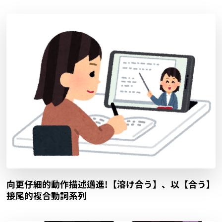
向更仔細的動作描述邁進!【溶け合う】、以【合う】
接尾的複合動詞系列