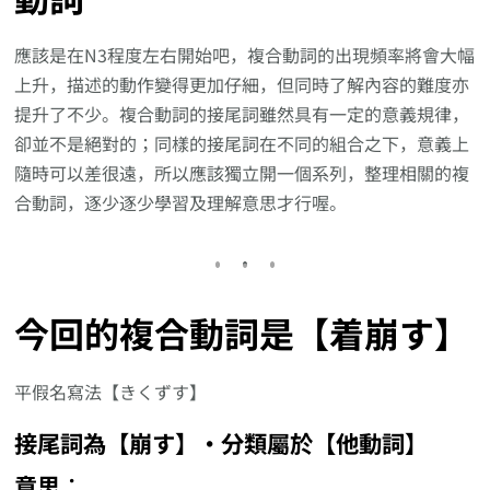
應該是在N3程度左右開始吧，複合動詞的出現頻率將會大幅
上升，描述的動作變得更加仔細，但同時了解內容的難度亦
提升了不少。複合動詞的接尾詞雖然具有一定的意義規律，
卻並不是絕對的；同樣的接尾詞在不同的組合之下，意義上
隨時可以差很遠，所以應該獨立開一個系列，整理相關的複
合動詞，逐少逐少學習及理解意思才行喔。
今回的複合動詞是【着崩す】
平假名寫法【きくずす】
接尾詞為【崩す】‧分類屬於【他動詞】
意思︰