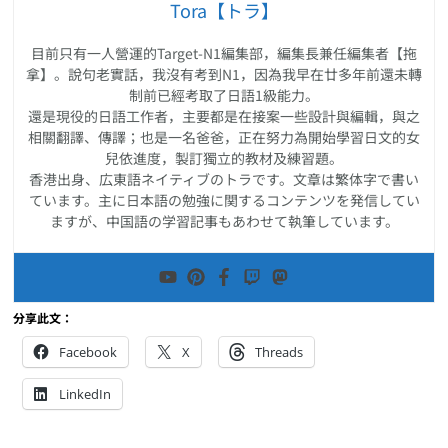
Tora【トラ】
目前只有一人營運的Target-N1編集部，編集長兼任編集者【拖
拿】。說句老實話，我沒有考到N1，因為我早在廿多年前還未轉
制前已經考取了日語1級能力。
還是現役的日語工作者，主要都是在接案一些設計與編輯，與之
相關翻譯、傳譯；也是一名爸爸，正在努力為開始學習日文的女
兒依進度，製訂獨立的教材及練習題。
香港出身、広東語ネイティブのトラです。文章は繁体字で書い
ています。主に日本語の勉強に関するコンテンツを発信してい
ますが、中国語の学習記事もあわせて執筆しています。
分享此文：
Facebook
X
Threads
LinkedIn