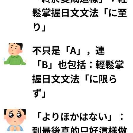
鬆掌握日文文法「に至
り」
不只是「A」，連
「B」也包括：輕鬆掌
握日文文法「に限ら
ず」
「よりほかはない」：
到最後真的只好這樣做