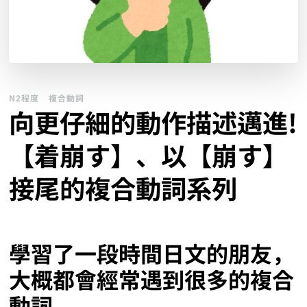
N2程度
複合動詞
向更仔細的動作描述邁進!
【着崩す】、以【崩す】
接尾的複合動詞系列
學習了一段時間日文的朋友，
大概都會經常遇到很多的複合
動詞