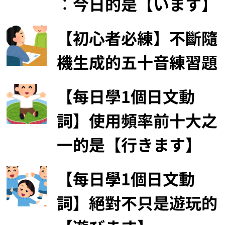
︰今日的是【います】
【初心者必練】不斷隨
機生成的五十音練習題
【每日學1個日文動
詞】使用頻率前十大之
一的是【行きます】
【每日學1個日文動
詞】絕對不只是遊玩的