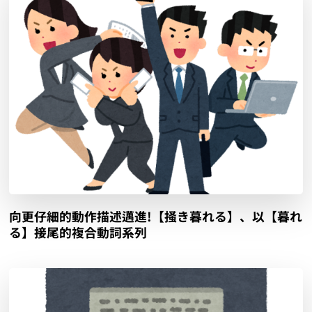
向更仔細的動作描述邁進!【掻き暮れる】、以【暮れ
る】接尾的複合動詞系列