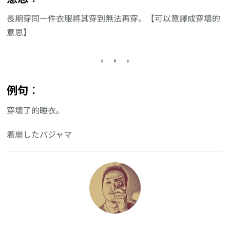
長期穿同一件衣服將其穿到無法再穿。【可以意譯成穿壞的
意思】
例句︰
穿壞了的睡衣。
着崩したパジャマ