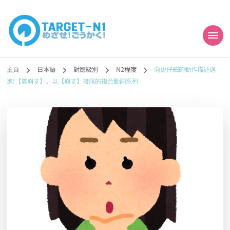
目標!!日本語能力試
真人編撰!!トラ先生的日語能力試題目練習及文法語彙課題網【中国語
勉強コンテンツも追加予定!!】
主頁
日本語
對應級別
N2程度
向更仔細的動作描述邁
N1合格
進!【着崩す】、以【崩す】接尾的複合動詞系列