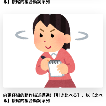
る】接尾的複合動詞系列
向更仔細的動作描述邁進!【引き比べる】、以【比べ
る】接尾的複合動詞系列