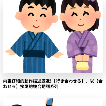
向更仔細的動作描述邁進!【行き合わせる】、以【合
わせる】接尾的複合動詞系列