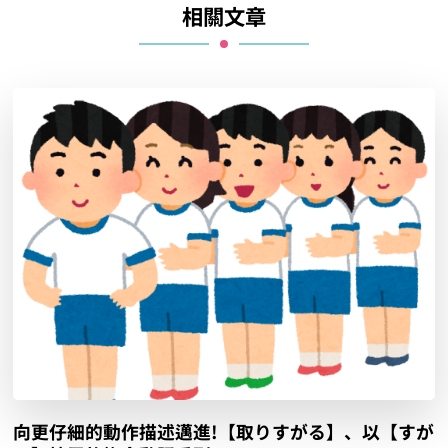
相關文章
向更仔細的動作描述邁進!【取りすがる】、以【すが