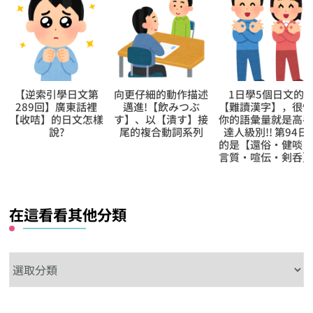
向更仔細的動作描述
1日學5個日文的
向更仔細的動作描
邁進!【飲みつぶ
【難讀漢字】，很快
邁進!【解き明か
す】、以【潰す】接
你的語彙量就是高手
す】、以【明かす
尾的複合動詞系列
達人級別!! 第94日
接尾的複合動詞系
的是【還俗‧健啖‧
言質‧喧伝‧剣呑】
在這看看其他分類
在
這
看