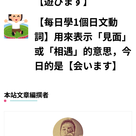
【遊びます】
【每日學1個日文動
詞】用來表示「見面」
或「相遇」的意思，今
日的是【会います】
本站文章編撰者