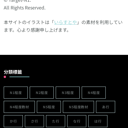
All Rights Reserved.
本サイトのイラストは「
いらすとや
」の素材を利用してい
ます。心より感謝申し上げます。
分類標籤
N1程度
N2程度
N3程度
N4程度
N4程度教材
N5程度
N5程度教材
あ行
か行
さ行
た行
な行
は行