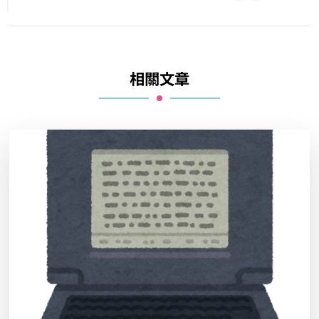
在「N2程度」中
複合動詞
文
章
向更仔細的動作描述邁進!【燃え
導
落ちる】、以【落ちる】接尾的
複合動詞系列
覽
向更仔細的動作描述邁進!【掘り
下げる】、以【下げる】接尾的
複合動詞系列