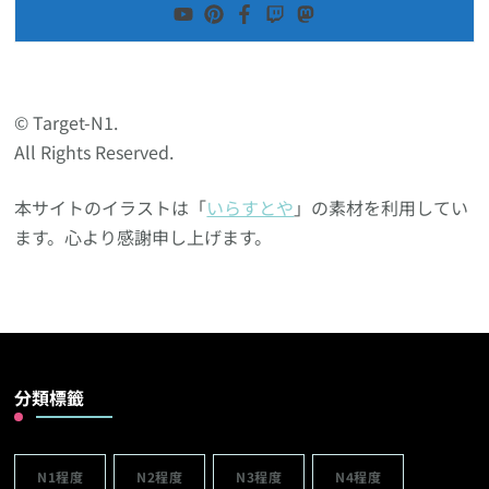
Tora【トラ】
目前只有一人營運的Target-N1編集部，編集長兼任編集者【拖
拿】。說句老實話，我沒有考到N1，因為我早在廿多年前還未轉
制前已經考取了日語1級能力。
還是現役的日語工作者，主要都是在接案一些設計與編輯，與之
相關翻譯、傳譯；也是一名爸爸，正在努力為開始學習日文的女
兒依進度，製訂獨立的教材及練習題。
香港出身、広東語ネイティブのトラです。文章は繁体字で書い
ています。主に日本語の勉強に関するコンテンツを発信してい
ますが、中国語の学習記事もあわせて執筆しています。