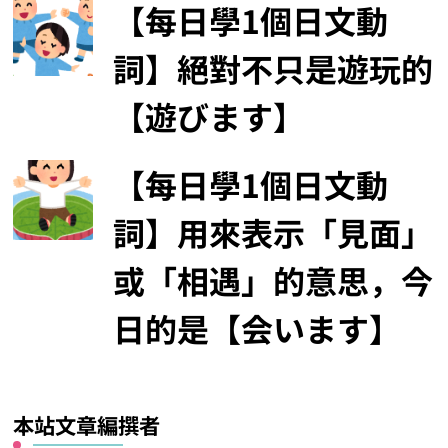
常用的動詞，表示「存
在於某個地方」的意思
︰今日的是【います】
【初心者必練】不斷隨
機生成的五十音練習題
【每日學1個日文動
詞】使用頻率前十大之
一的是【行きます】