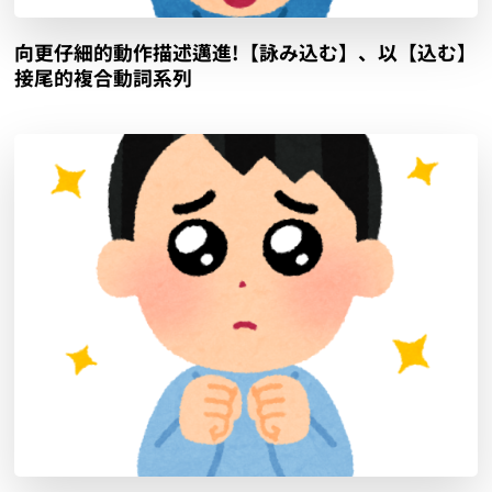
向更仔細的動作描述邁進!【ちぎれ落ちる】、以【落
ちる】接尾的複合動詞系列