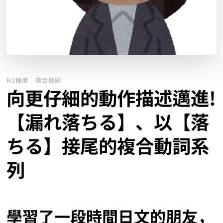
N2程度
複合動詞
向更仔細的動作描述邁進!
【漏れ落ちる】、以【落
ちる】接尾的複合動詞系
列
學習了一段時間日文的朋友，