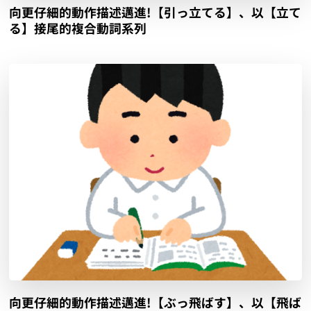
向更仔細的動作描述邁進!【詠み込む】、以【込む】
接尾的複合動詞系列
向更仔細的動作描述邁進!【引っ立てる】、以【立て