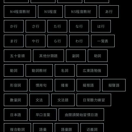
© Target-N1.
All Rights Reserved.
本サイトのイラストは「
いらすとや
」の素材を利用してい
ます。心より感謝申し上げます。
分類標籤
N1程度
N2程度
N3程度
N4程度