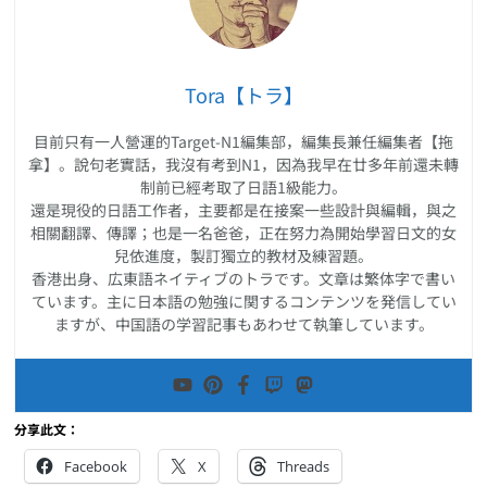
Tora【トラ】
目前只有一人營運的Target-N1編集部，編集長兼任編集者【拖
拿】。說句老實話，我沒有考到N1，因為我早在廿多年前還未轉
制前已經考取了日語1級能力。
還是現役的日語工作者，主要都是在接案一些設計與編輯，與之
相關翻譯、傳譯；也是一名爸爸，正在努力為開始學習日文的女
兒依進度，製訂獨立的教材及練習題。
香港出身、広東語ネイティブのトラです。文章は繁体字で書い
ています。主に日本語の勉強に関するコンテンツを発信してい
ますが、中国語の学習記事もあわせて執筆しています。
分享此文：
Facebook
X
Threads