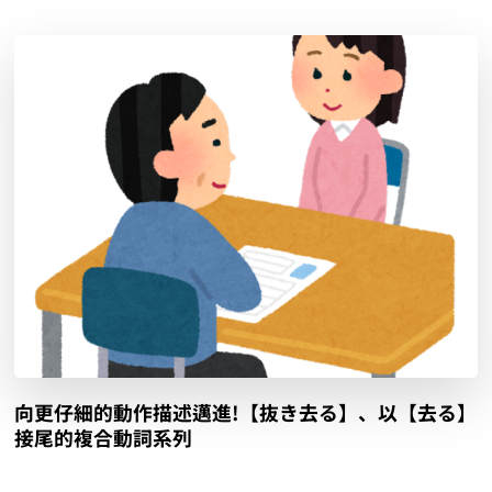
向更仔細的動作描述邁進!【寄り付く】、以【付く】
接尾的複合動詞系列