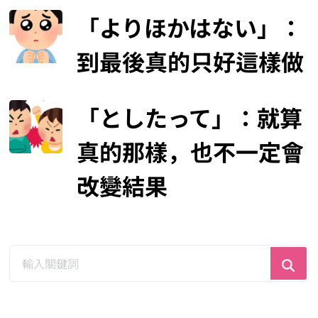
從「到達某個階段」到
「終於變成這樣」：輕
鬆掌握日文文法「に至
り」
不只是「A」，連
「B」也包括：輕鬆掌
握日文文法「に限ら
ず」