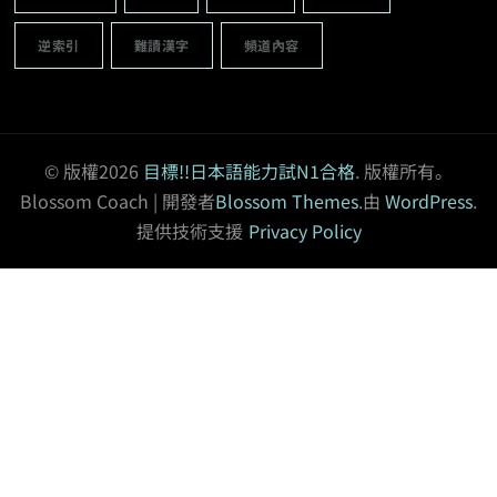
N4程度教材
N5程度
N5程度教材
あ行
か行
さ行
た行
な行
は行
ま行
や行
ら行
わ行
一覽表
五十音順
其他分類題
副詞
助詞
動詞
動詞教材
名詞
広東語勉強
形容詞
慣用句
播客
擬態語
擬聲語
數量詞
文法
文法題
日常聽力練習
日本語
早口言葉
由閱讀開始習慣日語
複合動詞
語彙
語彙題
近義詞