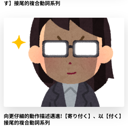
る】接尾的複合動詞系列
向更仔細的動作描述邁進!【ぶっ飛ばす】、以【飛ば
す】接尾的複合動詞系列