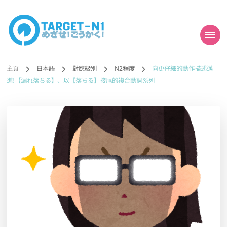
目標!!日本語能力試
真人編撰!!トラ先生的日語能力試題目練習及文法語彙課題網【中国語
勉強コンテンツも追加予定!!】
主頁
日本語
對應級別
N2程度
向更仔細的動作描述邁
N1合格
進!【漏れ落ちる】、以【落ちる】接尾的複合動詞系列