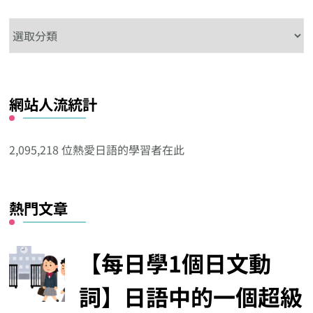
更多的日語學習內容
1日學5個日文的
【逆索引學日文第
向更仔細的動作描
【難讀漢字】，很快
678回】廣東話裡
邁進!【握り込
你的語彙量就是高手
【閂】的日文怎樣
む】、以【込む】
達人級別!! 第118日
說?
尾的複合動詞系列
的是【蝲蛄‧百日
紅‧髑髏‧戯言‧慚
愧】
在這看看其他分類