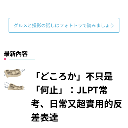
向更仔細的動作描述邁進!【抜き去る】、以【去る】
接尾的複合動詞系列