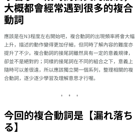
大概都會經常遇到很多的複合
動詞
應該是在N3程度左右開始吧，複合動詞的出現頻率將會大幅
上升，描述的動作變得更加仔細，但同時了解內容的難度亦
提升了不少。複合動詞的接尾詞雖然具有一定的意義規律，
卻並不是絕對的；同樣的接尾詞在不同的組合之下，意義上
隨時可以差很遠，所以應該獨立開一個系列，整理相關的複
合動詞，逐少逐少學習及理解意思才行喔。
今回的複合動詞是【漏れ落ち
る】