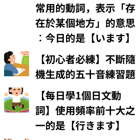
在
這
看
看
網站人流統計
其
他
分
2,095,218 位熱愛日語的學習者在此
類
熱門文章
【每日學1個日文動
詞】日語中的一個超級