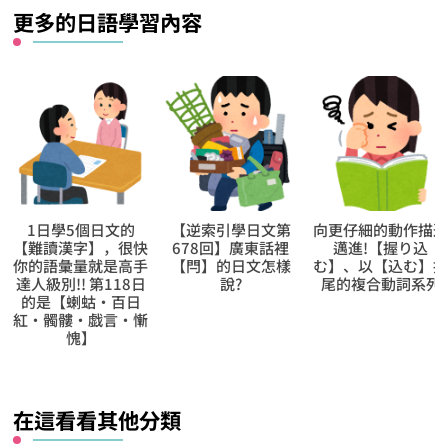
「よりほかはない」：
到最後真的只好這樣做
「としたって」：就算
真的那樣，也不一定會
改變結果
尋
找
什
麼？