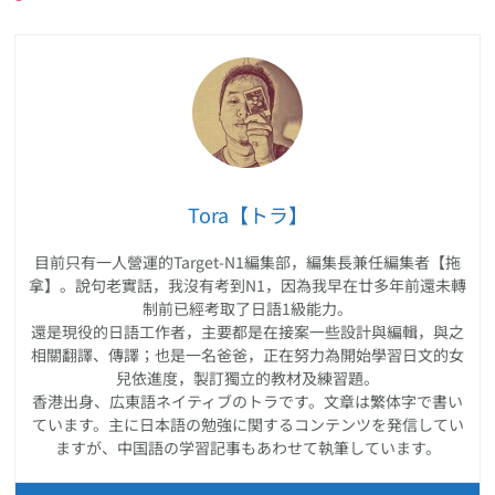
【每日學1個日文動
詞】絕對不只是遊玩的
【遊びます】
【每日學1個日文動
詞】用來表示「見面」
或「相遇」的意思，今
日的是【会います】
本站文章編撰者