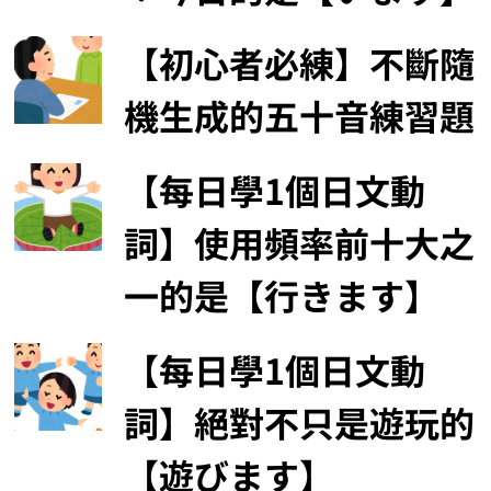
【初心者必練】不斷隨
機生成的五十音練習題
【每日學1個日文動
詞】使用頻率前十大之
一的是【行きます】
【每日學1個日文動
詞】絕對不只是遊玩的
【遊びます】