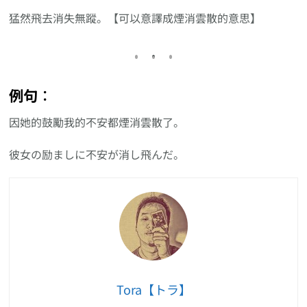
猛然飛去消失無蹤。【可以意譯成煙消雲散的意思】
例句︰
因她的鼓勵我的不安都煙消雲散了。
彼女の励ましに不安が消し飛んだ。
Tora【トラ】