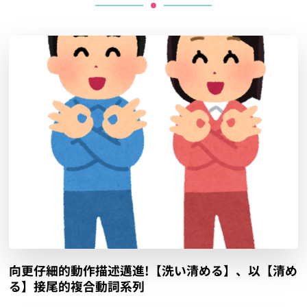
向更仔細的動作描述邁進!【洗い清める】、以【清め
る】接尾的複合動詞系列