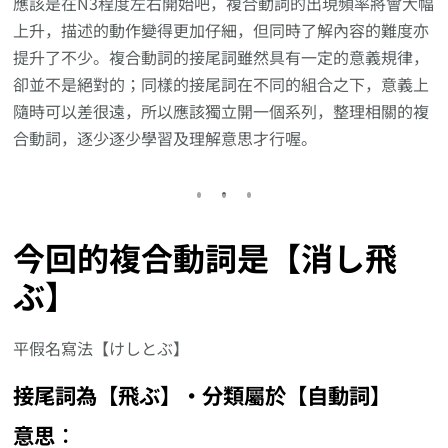
應該是在N3程度左右開始吧，複合動詞的出現頻率將會大幅
上升，描述的動作變得更加仔細，但同時了解內容的難度亦
提升了不少。複合動詞的接尾詞雖然具有一定的意義規律，
卻並不是絕對的；同樣的接尾詞在不同的組合之下，意義上
隨時可以差很遠，所以應該獨立開一個系列，整理相關的複
合動詞，逐少逐少學習及理解意思才行喔。
今回的複合動詞是【消し飛
ぶ】
平假名寫法【けしとぶ】
接尾詞為【飛ぶ】‧分類屬於【自動詞】
意思︰