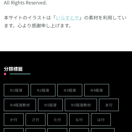
All Rights Reserved.
本サイトのイラストは「
いらすとや
」の素材を利用してい
ます。心より感謝申し上げます。
分類標籤
N1程度
N2程度
N3程度
N4程度
N4程度教材
N5程度
N5程度教材
あ行
か行
さ行
た行
な行
は行