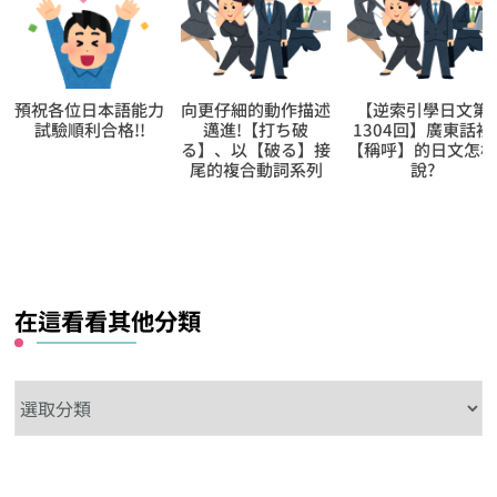
向更仔細的動作描述
【逆索引學日文第
【逆索引學日文第
邁進!【打ち破
1304回】廣東話裡
50回】廣東話裡
る】、以【破る】接
【稱呼】的日文怎樣
【介紹】的日文怎
尾的複合動詞系列
說?
說?
在這看看其他分類
在
這
看
看