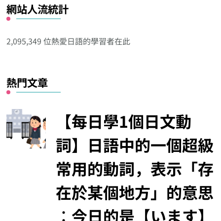
網站人流統計
其
他
分
2,095,349 位熱愛日語的學習者在此
類
熱門文章
【每日學1個日文動
詞】日語中的一個超級
常用的動詞，表示「存
在於某個地方」的意思
︰今日的是【います】