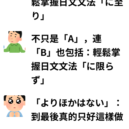
鬆掌握日文文法「に至
り」
不只是「A」，連
「B」也包括：輕鬆掌
握日文文法「に限ら
ず」
「よりほかはない」：
到最後真的只好這樣做