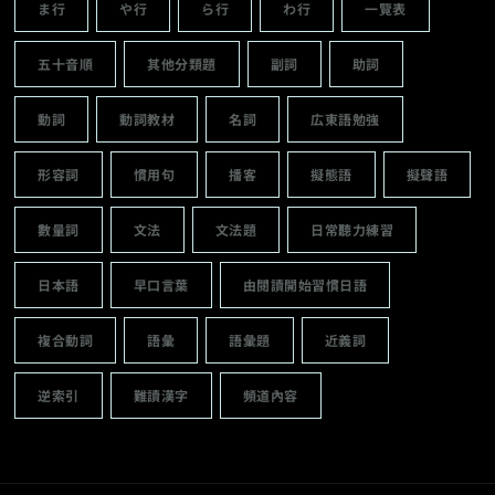
ま行
や行
ら行
わ行
一覽表
五十音順
其他分類題
副詞
助詞
動詞
動詞教材
名詞
広東語勉強
形容詞
慣用句
播客
擬態語
擬聲語
數量詞
文法
文法題
日常聽力練習
日本語
早口言葉
由閱讀開始習慣日語
複合動詞
語彙
語彙題
近義詞
逆索引
難讀漢字
頻道內容