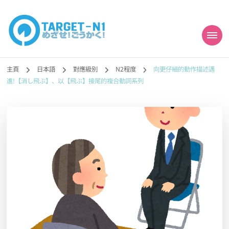
目標!!日本語能力試
真人編撰!!トラ先生的日語能力試題目練習及文法語彙課題網【中国語
勉強コンテンツも追加予定!!】
主頁
日本語
對應級別
N2程度
向更仔細的動作描述邁
N1合格
進!【消し飛ぶ】、以【飛ぶ】接尾的複合動詞系列