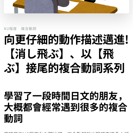
N2程度
複合動詞
向更仔細的動作描述邁進!
【消し飛ぶ】、以【飛
ぶ】接尾的複合動詞系列
學習了一段時間日文的朋友，
大概都會經常遇到很多的複合
動詞