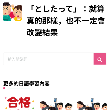
「としたって」：就算
真的那樣，也不一定會
改變結果
尋
找
什
麼？
更多的日語學習內容