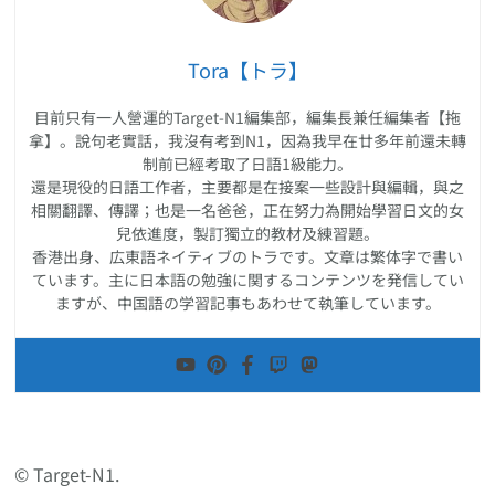
Tora【トラ】
目前只有一人營運的Target-N1編集部，編集長兼任編集者【拖
拿】。說句老實話，我沒有考到N1，因為我早在廿多年前還未轉
制前已經考取了日語1級能力。
還是現役的日語工作者，主要都是在接案一些設計與編輯，與之
相關翻譯、傳譯；也是一名爸爸，正在努力為開始學習日文的女
兒依進度，製訂獨立的教材及練習題。
香港出身、広東語ネイティブのトラです。文章は繁体字で書い
ています。主に日本語の勉強に関するコンテンツを発信してい
ますが、中国語の学習記事もあわせて執筆しています。
© Target-N1.