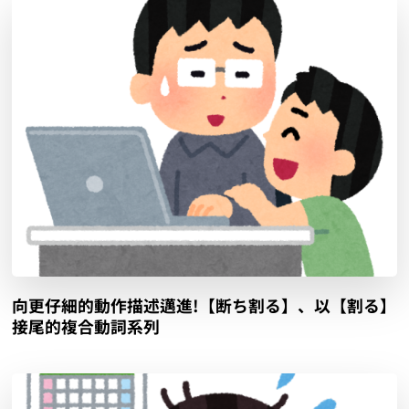
向更仔細的動作描述邁進!【断ち割る】、以【割る】
接尾的複合動詞系列