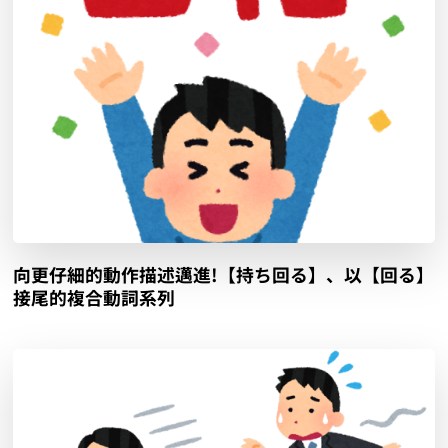
向更仔細的動作描述邁進!【持ち回る】、以【回る】
接尾的複合動詞系列