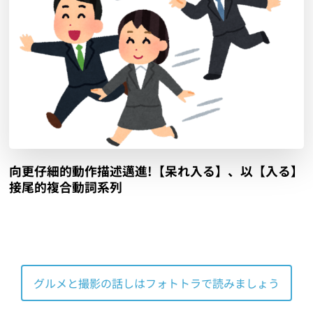
向更仔細的動作描述邁進!【呆れ入る】、以【入る】
接尾的複合動詞系列
グルメと撮影の話しはフォトトラで読みましょう