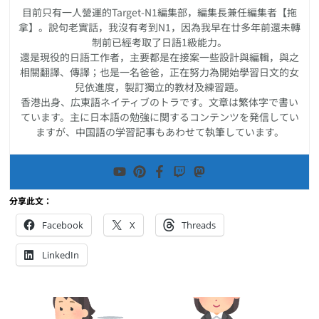
目前只有一人營運的Target-N1編集部，編集長兼任編集者【拖
拿】。說句老實話，我沒有考到N1，因為我早在廿多年前還未轉
制前已經考取了日語1級能力。
還是現役的日語工作者，主要都是在接案一些設計與編輯，與之
相關翻譯、傳譯；也是一名爸爸，正在努力為開始學習日文的女
兒依進度，製訂獨立的教材及練習題。
香港出身、広東語ネイティブのトラです。文章は繁体字で書い
ています。主に日本語の勉強に関するコンテンツを発信してい
ますが、中国語の学習記事もあわせて執筆しています。
分享此文：
Facebook
X
Threads
LinkedIn