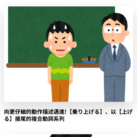
向更仔細的動作描述邁進!【乗り上げる】、以【上げ
る】接尾的複合動詞系列