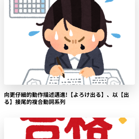
向更仔細的動作描述邁進!【よろけ出る】、以【出
る】接尾的複合動詞系列