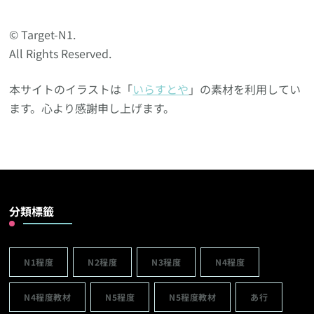
© Target-N1.
All Rights Reserved.
本サイトのイラストは「
いらすとや
」の素材を利用してい
ます。心より感謝申し上げます。
分類標籤
N1程度
N2程度
N3程度
N4程度
N4程度教材
N5程度
N5程度教材
あ行