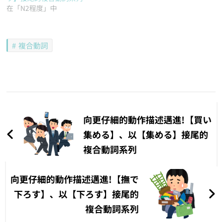
在「N2程度」中
複合動詞
文
章
向更仔細的動作描述邁進!【買い
導
集める】、以【集める】接尾的
複合動詞系列
覽
向更仔細的動作描述邁進!【撫で
下ろす】、以【下ろす】接尾的
複合動詞系列