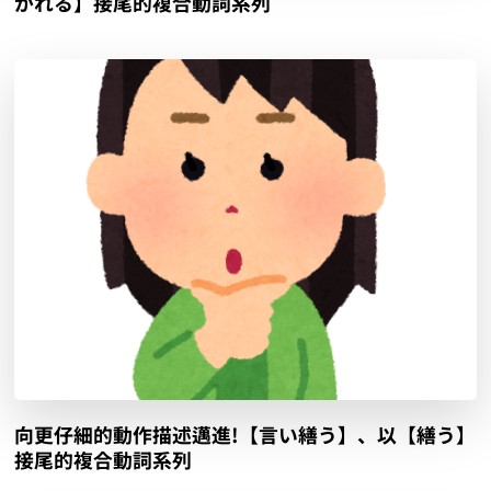
がれる】接尾的複合動詞系列
向更仔細的動作描述邁進!【言い繕う】、以【繕う】
接尾的複合動詞系列