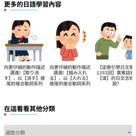
更多的日語學習內容
向更仔細的動作描述
【逆索引學日文第
【逆索引學日文第
邁進!【掴み入れ
1292回】廣東話裡
1557回】廣東話裡
る】、以【入れる】
【滾】的日文怎樣
【轉】的日文怎樣
接尾的複合動詞系列
說?
說?
在這看看其他分類
在