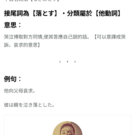
接尾詞為【落とす】‧分類屬於【他動詞】
意思︰
哭泣博取對方同情,使其答應自己說的話。【可以意譯成哭
訴。哀求的意思】
例句︰
他向父母哀求。
彼は親を泣き落とした。