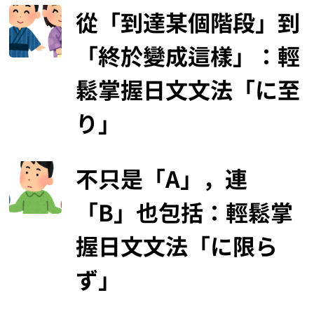
從「到達某個階段」到
「終於變成這樣」：輕
鬆掌握日文文法「に至
り」
不只是「A」，連
「B」也包括：輕鬆掌
握日文文法「に限ら
ず」