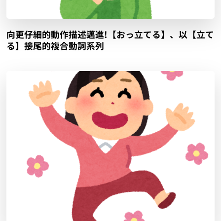
向更仔細的動作描述邁進!【おっ立てる】、以【立て
る】接尾的複合動詞系列