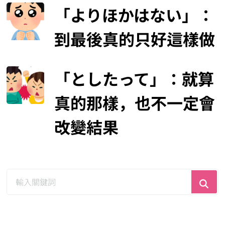
「よりほかはない」：
到最後真的只好這樣做
「としたって」：就算
真的那樣，也不一定會
改變結果
尋
找
什
麼？