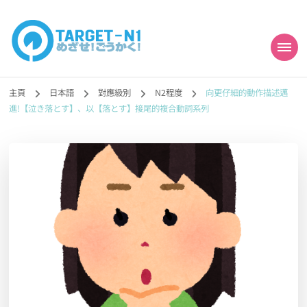
目標!!日本語能力試
真人編撰!!トラ先生的日語能力試題目練習及文法語彙課題網【中国語
勉強コンテンツも追加予定!!】
主頁
日本語
對應級別
N2程度
向更仔細的動作描述邁
N1合格
進!【泣き落とす】、以【落とす】接尾的複合動詞系列