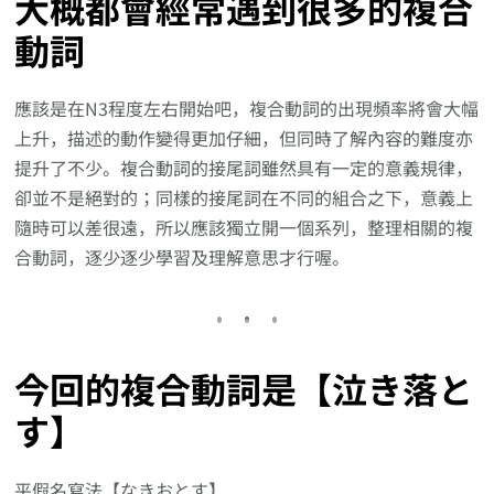
大概都會經常遇到很多的複合
動詞
應該是在N3程度左右開始吧，複合動詞的出現頻率將會大幅
上升，描述的動作變得更加仔細，但同時了解內容的難度亦
提升了不少。複合動詞的接尾詞雖然具有一定的意義規律，
卻並不是絕對的；同樣的接尾詞在不同的組合之下，意義上
隨時可以差很遠，所以應該獨立開一個系列，整理相關的複
合動詞，逐少逐少學習及理解意思才行喔。
今回的複合動詞是【泣き落と
す】
平假名寫法【なきおとす】