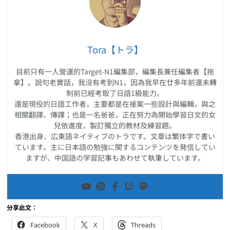
Tora【トラ】
目前只有一人營運的Target-N1編集部，編集長兼任編集者【拖
拿】。說句老實話，我沒有考到N1，因為我早在廿多年前還未轉
制前已經考取了日語1級能力。
還是現役的日語工作者，主要都是在接案一些設計與編輯，與之
相關翻譯、傳譯；也是一名爸爸，正在努力為開始學習日文的女
兒依進度，製訂獨立的教材及練習題。
香港出身、広東語ネイティブのトラです。文章は繁体字で書い
ています。主に日本語の勉強に関するコンテンツを発信してい
ますが、中国語の学習記事もあわせて執筆しています。
分享此文：
Facebook
X
Threads