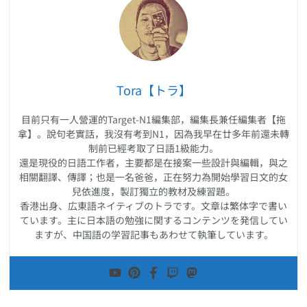
Tora【トラ】
目前只有一人營運的Target-N1編集部，編集長兼任編集者【拖
拿】。說句老實話，我沒有考到N1，因為我早在廿多年前還未轉
制前已經考取了日語1級能力。
還是現役的日語工作者，主要都是在接案一些設計與編輯，與之
相關翻譯、傳譯；也是一名爸爸，正在努力為開始學習日文的女
兒依進度，製訂獨立的教材及練習題。
香港出身、広東語ネイティブのトラです。文章は繁体字で書い
ています。主に日本語の勉強に関するコンテンツを発信してい
ますが、中国語の学習記事もあわせて執筆しています。