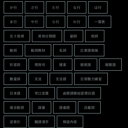
か行
さ行
た行
な行
は行
ま行
や行
ら行
わ行
一覽表
五十音順
其他分類題
副詞
助詞
動詞
動詞教材
名詞
広東語勉強
形容詞
慣用句
播客
擬態語
擬聲語
數量詞
文法
文法題
日常聽力練習
日本語
早口言葉
由閱讀開始習慣日語
複合動詞
語彙
語彙題
近義詞
逆索引
難讀漢字
頻道內容