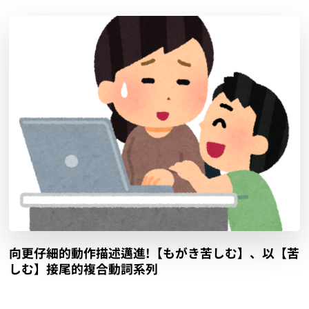
向更仔細的動作描述邁進!【もがき苦しむ】、以【苦
しむ】接尾的複合動詞系列