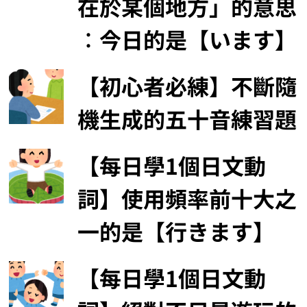
在於某個地方」的意思
︰今日的是【います】
【初心者必練】不斷隨
機生成的五十音練習題
【每日學1個日文動
詞】使用頻率前十大之
一的是【行きます】
【每日學1個日文動