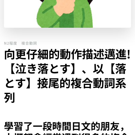
N2程度
複合動詞
向更仔細的動作描述邁進!
【泣き落とす】、以【落
とす】接尾的複合動詞系
列
學習了一段時間日文的朋友，