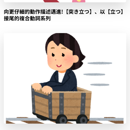
向更仔細的動作描述邁進!【突き立つ】、以【立つ】
接尾的複合動詞系列