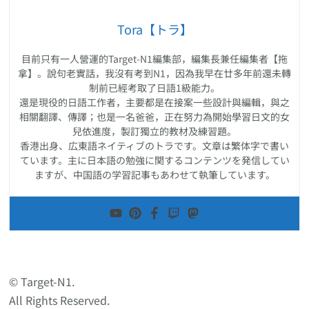
Tora【トラ】
目前只有一人營運的Target-N1編集部，編集長兼任編集者【拖
拿】。說句老實話，我沒有考到N1，因為我早在廿多年前還未轉
制前已經考取了日語1級能力。
還是現役的日語工作者，主要都是在接案一些設計與編輯，與之
相關翻譯、傳譯；也是一名爸爸，正在努力為開始學習日文的女
兒依進度，製訂獨立的教材及練習題。
香港出身、広東語ネイティブのトラです。文章は繁体字で書い
ています。主に日本語の勉強に関するコンテンツを発信してい
ますが、中国語の学習記事もあわせて執筆しています。
© Target-N1.
All Rights Reserved.