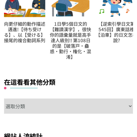
向更仔細的動作描述
1日學5個日文的
【逆索引學日文第
邁進!【待ち受け
【難讀漢字】，很快
545回】廣東話裡
る】、以【受ける】
你的語彙量就是高手
【泊車】的日文怎
接尾的複合動詞系列
達人級別!! 第108日
說?
的是【破落戸‧蠱
惑‧勤行‧権化‧混
淆】
在這看看其他分類
在
這
看
看
網站人流統計
其