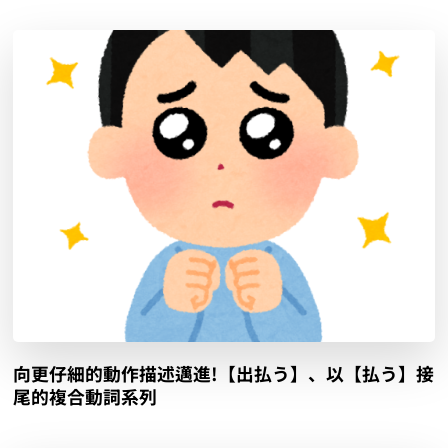
向更仔細的動作描述邁進!【出払う】、以【払う】接
尾的複合動詞系列