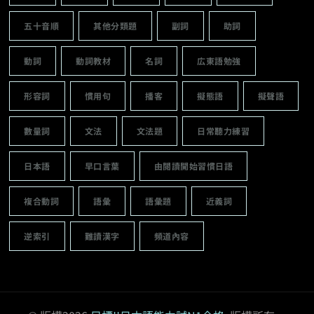
五十音順
其他分類題
副詞
助詞
動詞
動詞教材
名詞
広東語勉強
形容詞
慣用句
播客
擬態語
擬聲語
數量詞
文法
文法題
日常聽力練習
日本語
早口言葉
由閱讀開始習慣日語
複合動詞
語彙
語彙題
近義詞
逆索引
難讀漢字
頻道內容