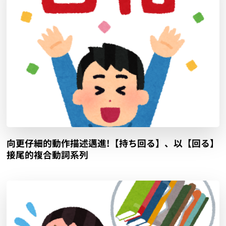
向更仔細的動作描述邁進!【持ち回る】、以【回る】
接尾的複合動詞系列