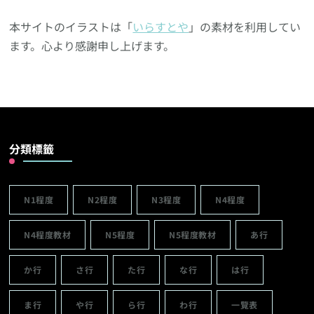
本サイトのイラストは「
いらすとや
」の素材を利用してい
ます。心より感謝申し上げます。
分類標籤
N1程度
N2程度
N3程度
N4程度
N4程度教材
N5程度
N5程度教材
あ行
か行
さ行
た行
な行
は行
ま行
や行
ら行
わ行
一覽表