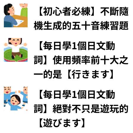
【初心者必練】不斷隨
機生成的五十音練習題
【每日學1個日文動
詞】使用頻率前十大之
一的是【行きます】
【每日學1個日文動
詞】絕對不只是遊玩的
【遊びます】