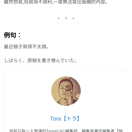
雖然想寫,但寫得不順利,一直無法寫出後續的內容。
例句︰
最近稿子寫得不太順。
しばらく、原稿を書き倦んでいた。
Tora【トラ】
目前只有一人營運的Target-N1編集部，編集長兼任編集者【拖