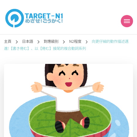
目標!!日本語能力試
真人編撰!!トラ先生的日語能力試題目練習及文法語彙課題網【中国語
勉強コンテンツも追加予定!!】
主頁
日本語
對應級別
N2程度
向更仔細的動作描述邁
N1合格
進!【書き倦む】、以【倦む】接尾的複合動詞系列