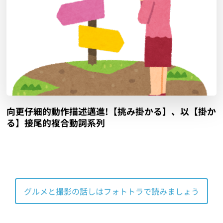
向更仔細的動作描述邁進!【挑み掛かる】、以【掛か
る】接尾的複合動詞系列
グルメと撮影の話しはフォトトラで読みましょう