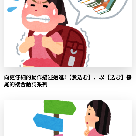
向更仔細的動作描述邁進!【煮込む】、以【込む】接
尾的複合動詞系列