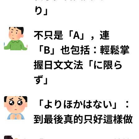
り」
不只是「A」，連
「B」也包括：輕鬆掌
握日文文法「に限ら
ず」
「よりほかはない」：
到最後真的只好這樣做