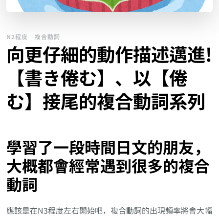
N2程度
複合動詞
向更仔細的動作描述邁進!
【書き倦む】、以【倦
む】接尾的複合動詞系列
學習了一段時間日文的朋友，
大概都會經常遇到很多的複合
動詞
應該是在N3程度左右開始吧，複合動詞的出現頻率將會大幅