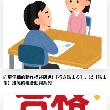
向更仔細的動作描述邁進!【行き詰まる】、以【詰ま
る】接尾的複合動詞系列