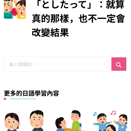
「としたって」：就算
真的那樣，也不一定會
改變結果
尋
找
什
麼？
更多的日語學習內容