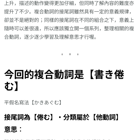
上升，描述的動作變得更加仔細，但同時了解內容的難度亦
提升了不少。複合動詞的接尾詞雖然具有一定的意義規律，
卻並不是絕對的；同樣的接尾詞在不同的組合之下，意義上
隨時可以差很遠，所以應該獨立開一個系列，整理相關的複
合動詞，逐少逐少學習及理解意思才行喔。
今回的複合動詞是【書き倦
む】
平假名寫法【かきあぐむ】
接尾詞為【倦む】‧分類屬於【他動詞】
意思︰