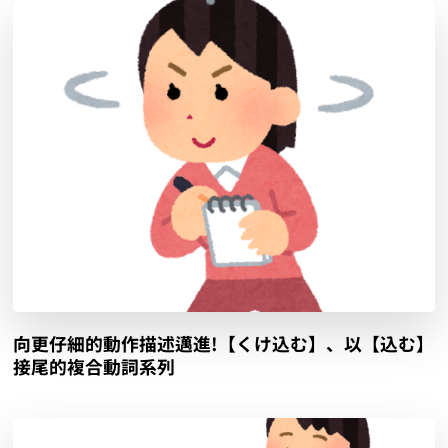
向更仔細的動作描述邁進!【くけ込む】、以【込む】
接尾的複合動詞系列