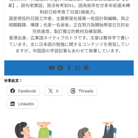
拿】。說句老實話，我沒有考到N1，因為我早在廿多年前還未轉
制前已經考取了日語1級能力。
還是現役的日語工作者，主要都是在接案一些設計與編輯，與之
相關翻譯、傳譯；也是一名爸爸，正在努力為開始學習日文的女
兒依進度，製訂獨立的教材及練習題。
香港出身、広東語ネイティブのトラです。文章は繁体字で書い
ています。主に日本語の勉強に関するコンテンツを発信してい
ますが、中国語の学習記事もあわせて執筆しています。
分享此文：
Facebook
X
Threads
LinkedIn