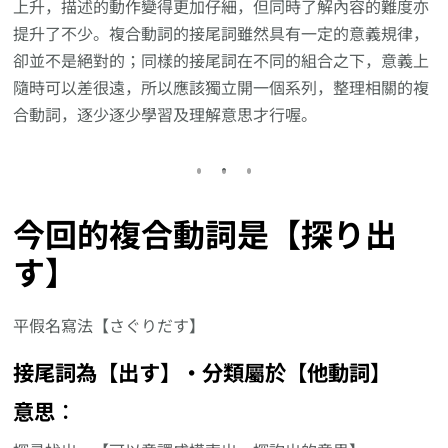
上升，描述的動作變得更加仔細，但同時了解內容的難度亦
提升了不少。複合動詞的接尾詞雖然具有一定的意義規律，
卻並不是絕對的；同樣的接尾詞在不同的組合之下，意義上
隨時可以差很遠，所以應該獨立開一個系列，整理相關的複
合動詞，逐少逐少學習及理解意思才行喔。
今回的複合動詞是【探り出
す】
平假名寫法【さぐりだす】
接尾詞為【出す】‧分類屬於【他動詞】
意思︰