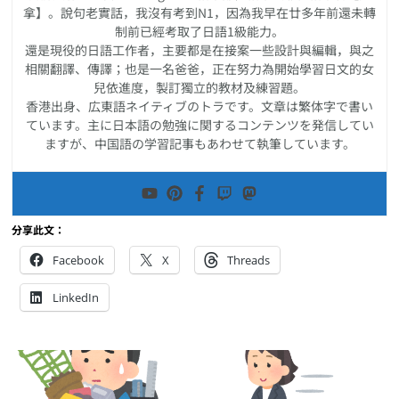
拿】。說句老實話，我沒有考到N1，因為我早在廿多年前還未轉
制前已經考取了日語1級能力。
還是現役的日語工作者，主要都是在接案一些設計與編輯，與之
相關翻譯、傳譯；也是一名爸爸，正在努力為開始學習日文的女
兒依進度，製訂獨立的教材及練習題。
香港出身、広東語ネイティブのトラです。文章は繁体字で書い
ています。主に日本語の勉強に関するコンテンツを発信してい
ますが、中国語の学習記事もあわせて執筆しています。
分享此文：
Facebook
X
Threads
LinkedIn