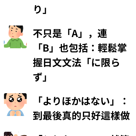
り」
不只是「A」，連
「B」也包括：輕鬆掌
握日文文法「に限ら
ず」
「よりほかはない」：
到最後真的只好這樣做