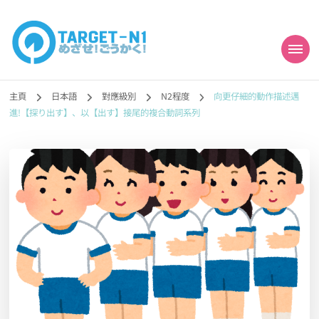
目標!!日本語能力試
真人編撰!!トラ先生的日語能力試題目練習及文法語彙課題網【中国語
勉強コンテンツも追加予定!!】
主頁
日本語
對應級別
N2程度
向更仔細的動作描述邁
N1合格
進!【探り出す】、以【出す】接尾的複合動詞系列