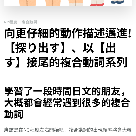
N2程度
複合動詞
向更仔細的動作描述邁進!
【探り出す】、以【出
す】接尾的複合動詞系列
學習了一段時間日文的朋友，
大概都會經常遇到很多的複合
動詞
應該是在N3程度左右開始吧，複合動詞的出現頻率將會大幅