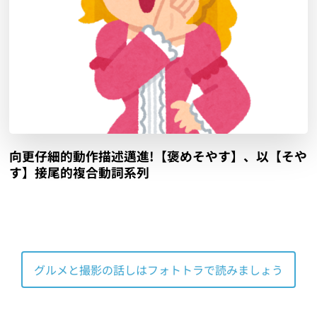
向更仔細的動作描述邁進!【褒めそやす】、以【そや
す】接尾的複合動詞系列
グルメと撮影の話しはフォトトラで読みましょう