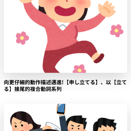
向更仔細的動作描述邁進!【申し立てる】、以【立て
る】接尾的複合動詞系列