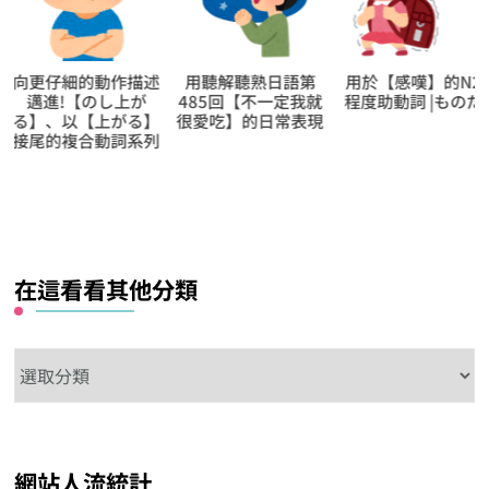
用聽解聽熟日語第
用於【感嘆】的N2
向更仔細的動作描
485回【不一定我就
程度助動詞 |ものだ
邁進!【盛り込
很愛吃】的日常表現
む】、以【込む】
尾的複合動詞系列
在這看看其他分類
在
這
看
看
網站人流統計
其