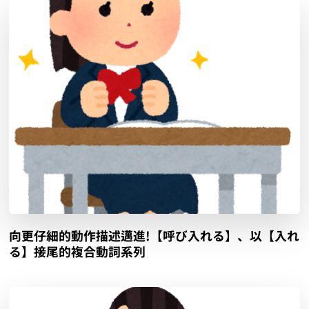
向更仔細的動作描述邁進!【呼び入れる】、以【入れ
る】接尾的複合動詞系列