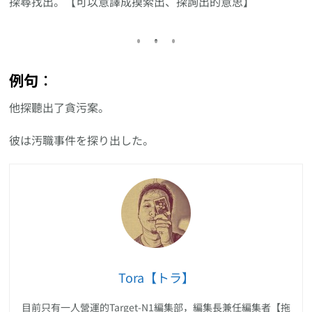
探尋找出。【可以意譯成摸索出、探詢出的意思】
例句︰
他探聽出了貪污案。
彼は汚職事件を探り出した。
Tora【トラ】
目前只有一人營運的Target-N1編集部，編集長兼任編集者【拖