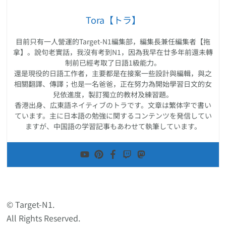
Tora【トラ】
目前只有一人營運的Target-N1編集部，編集長兼任編集者【拖
拿】。說句老實話，我沒有考到N1，因為我早在廿多年前還未轉
制前已經考取了日語1級能力。
還是現役的日語工作者，主要都是在接案一些設計與編輯，與之
相關翻譯、傳譯；也是一名爸爸，正在努力為開始學習日文的女
兒依進度，製訂獨立的教材及練習題。
香港出身、広東語ネイティブのトラです。文章は繁体字で書い
ています。主に日本語の勉強に関するコンテンツを発信してい
ますが、中国語の学習記事もあわせて執筆しています。
© Target-N1.
All Rights Reserved.