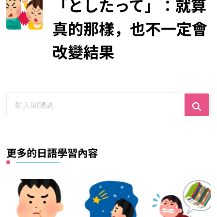
「としたって」：就算
真的那樣，也不一定會
改變結果
尋
找
什
麼？
更多的日語學習內容