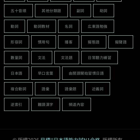
五十音順
其他分類題
副詞
助詞
動詞
動詞教材
名詞
広東語勉強
形容詞
慣用句
播客
擬態語
擬聲語
數量詞
文法
文法題
日常聽力練習
日本語
早口言葉
由閱讀開始習慣日語
複合動詞
語彙
語彙題
近義詞
逆索引
難讀漢字
頻道內容
© 版權2026
目標!!日本語能力試N1合格
. 版權所有。