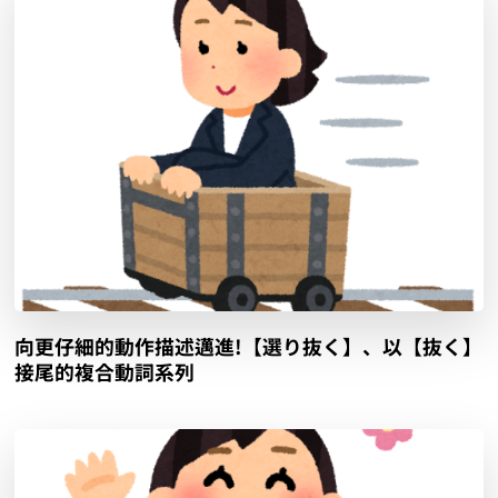
向更仔細的動作描述邁進!【選り抜く】、以【抜く】
接尾的複合動詞系列