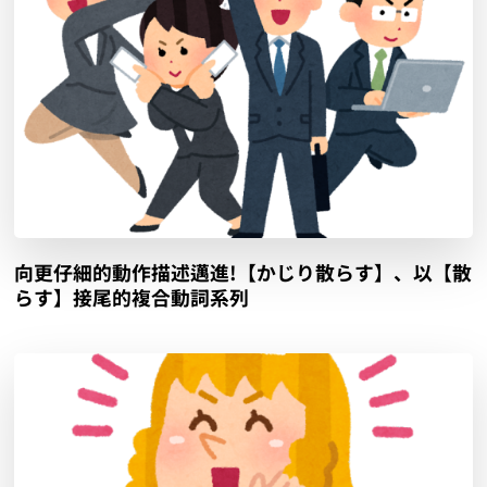
向更仔細的動作描述邁進!【かじり散らす】、以【散
らす】接尾的複合動詞系列