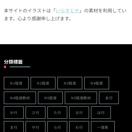
本サイトのイラストは「
いらすとや
」の素材を利用してい
ます。心より感謝申し上げます。
分類標籤
N1程度
N2程度
N3程度
N4程度
N4程度教材
N5程度
N5程度教材
あ行
か行
さ行
た行
な行
は行
ま行
や行
ら行
わ行
一覽表