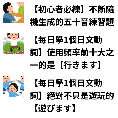
【初心者必練】不斷隨
機生成的五十音練習題
【每日學1個日文動
詞】使用頻率前十大之
一的是【行きます】
【每日學1個日文動
詞】絕對不只是遊玩的
【遊びます】