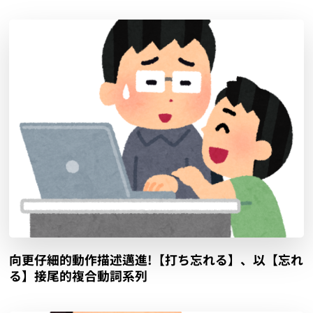
向更仔細的動作描述邁進!【打ち忘れる】、以【忘れ
る】接尾的複合動詞系列