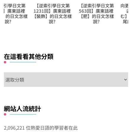
【逆索引學日文第
【逆索引學日文第
向更仔細的動作描
1231回】廣東話裡
563回】廣東話裡
邁進!【祭り込
【裝飾】的日文怎樣
【肥】的日文怎樣
む】、以【込む】
說?
說?
尾的複合動詞系列
在這看看其他分類
在
這
看
看
網站人流統計
其
他
分
2,096,221 位熱愛日語的學習者在此
類