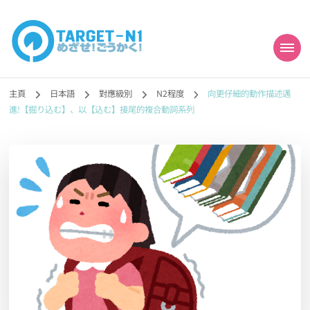
目標!!日本語能力試
真人編撰!!トラ先生的日語能力試題目練習及文法語彙課題網【中国語
勉強コンテンツも追加予定!!】
主頁
日本語
對應級別
N2程度
向更仔細的動作描述邁
N1合格
進!【掘り込む】、以【込む】接尾的複合動詞系列