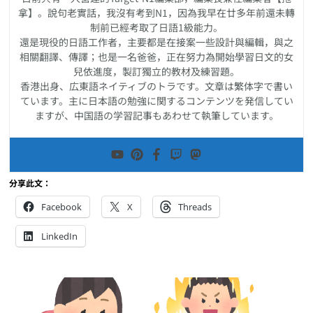
拿】。說句老實話，我沒有考到N1，因為我早在廿多年前還未轉
制前已經考取了日語1級能力。
還是現役的日語工作者，主要都是在接案一些設計與編輯，與之
相關翻譯、傳譯；也是一名爸爸，正在努力為開始學習日文的女
兒依進度，製訂獨立的教材及練習題。
香港出身、広東語ネイティブのトラです。文章は繁体字で書い
ています。主に日本語の勉強に関するコンテンツを発信してい
ますが、中国語の学習記事もあわせて執筆しています。
分享此文：
Facebook
X
Threads
LinkedIn