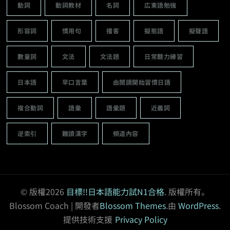
動詞
動詞教材
名詞
広東語勉強
形容詞
慣用句
播客
擬態語
擬聲語
數量詞
文法
文法題
日常聽力練習
日本語
早口言葉
由閱讀開始習慣日語
複合動詞
語彙
語彙題
近義詞
逆索引
難讀漢字
頻道內容
© 版權2026
目標!!日本語能力試N1合格
. 版權所有。
Blossom Coach | 開發者
Blossom Themes
.由
WordPress
.
提供技術支援
Privacy Policy