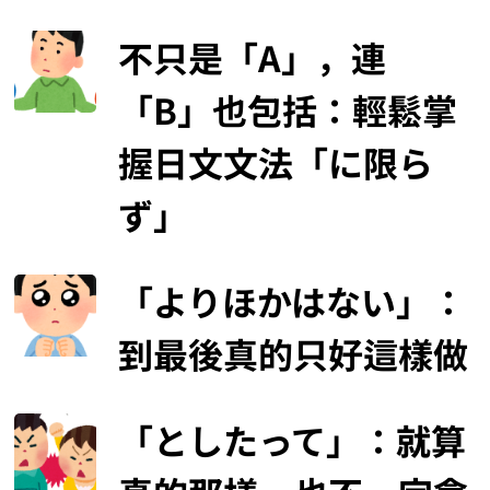
不只是「A」，連
「B」也包括：輕鬆掌
握日文文法「に限ら
ず」
「よりほかはない」：
到最後真的只好這樣做
「としたって」：就算