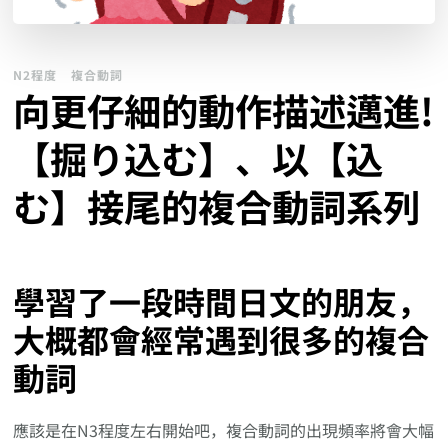
N2程度
複合動詞
向更仔細的動作描述邁進!
【掘り込む】、以【込
む】接尾的複合動詞系列
學習了一段時間日文的朋友，
大概都會經常遇到很多的複合
動詞
應該是在N3程度左右開始吧，複合動詞的出現頻率將會大幅