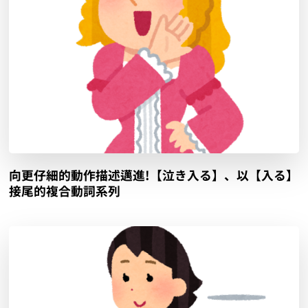
向更仔細的動作描述邁進!【泣き入る】、以【入る】
接尾的複合動詞系列