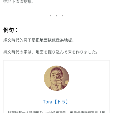
往地下深深挖掘。
例句︰
繩文時代的房子是把地面挖低做為地板。
縄文時代の家は、地面を掘り込んで床を作りました。
Tora【トラ】
目前只有一人營運的Target-N1編集部，編集長兼任編集者【拖