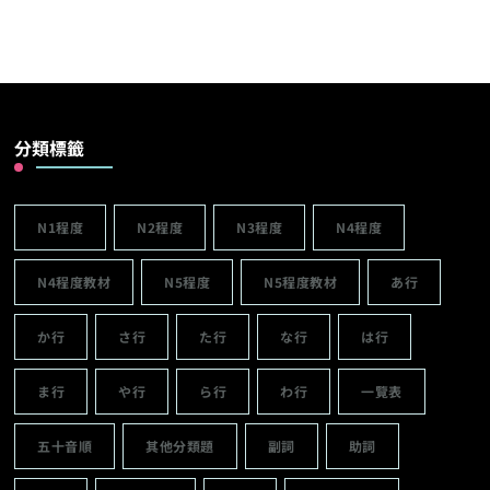
分類標籤
N1程度
N2程度
N3程度
N4程度
N4程度教材
N5程度
N5程度教材
あ行
か行
さ行
た行
な行
は行
ま行
や行
ら行
わ行
一覽表
五十音順
其他分類題
副詞
助詞