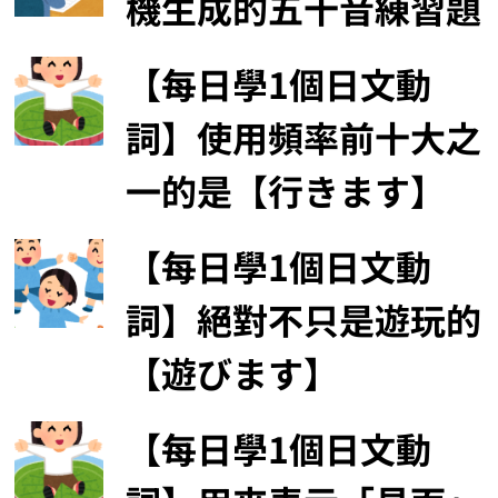
機生成的五十音練習題
【每日學1個日文動
詞】使用頻率前十大之
一的是【行きます】
【每日學1個日文動
詞】絕對不只是遊玩的
【遊びます】
【每日學1個日文動