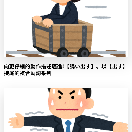
向更仔細的動作描述邁進!【誘い出す】、以【出す】
接尾的複合動詞系列