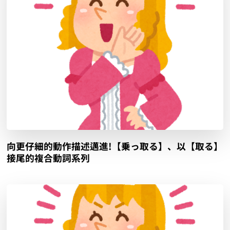
向更仔細的動作描述邁進!【乗っ取る】、以【取る】
接尾的複合動詞系列