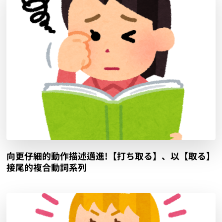
向更仔細的動作描述邁進!【打ち取る】、以【取る】
接尾的複合動詞系列