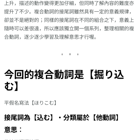
上升，描述的動作變得更加仔細，但同時了解內容的難度亦
提升了不少。複合動詞的接尾詞雖然具有一定的意義規律，
卻並不是絕對的；同樣的接尾詞在不同的組合之下，意義上
隨時可以差很遠，所以應該獨立開一個系列，整理相關的複
合動詞，逐少逐少學習及理解意思才行喔。
今回的複合動詞是【掘り込
む】
平假名寫法【ほりこむ】
接尾詞為【込む】‧分類屬於【他動詞】
意思︰