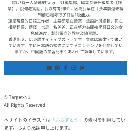
目前只有一人營運的Target-N1編集部，編集長兼任編集者【拖
拿】。說句老實話，我沒有考到N1，因為我早在廿多年前還未轉
制前已經考取了日語1級能力。
還是現役的日語工作者，主要都是在接案一些設計與編輯，與之
相關翻譯、傳譯；也是一名爸爸，正在努力為開始學習日文的女
兒依進度，製訂獨立的教材及練習題。
香港出身、広東語ネイティブのトラです。文章は繁体字で書い
ています。主に日本語の勉強に関するコンテンツを発信してい
ますが、中国語の学習記事もあわせて執筆しています。
© Target-N1.
All Rights Reserved.
本サイトのイラストは「
いらすとや
」の素材を利用してい
ます。心より感謝申し上げます。