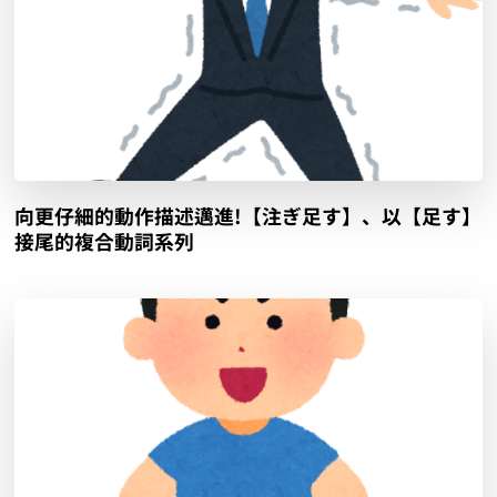
向更仔細的動作描述邁進!【注ぎ足す】、以【足す】
接尾的複合動詞系列