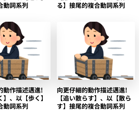
合動詞系列
る】接尾的複合動詞系列
的動作描述邁進!
向更仔細的動作描述邁進!
く】、以【歩く】
【追い散らす】、以【散ら
合動詞系列
す】接尾的複合動詞系列