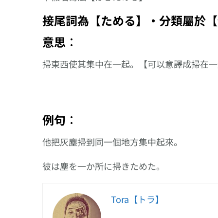
る】、以【掛か
接尾的複合動詞
接尾詞為【ためる】‧分類屬於【
意思︰
掃東西使其集中在一起。【可以意譯成掃在一
例句︰
他把灰塵掃到同一個地方集中起來。
彼は塵を一か所に掃きためた。
Tora【トラ】