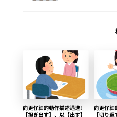
覽
向更仔細的動作描述邁進!
向更仔細
【担ぎ出す】、以【出す】
【切り返