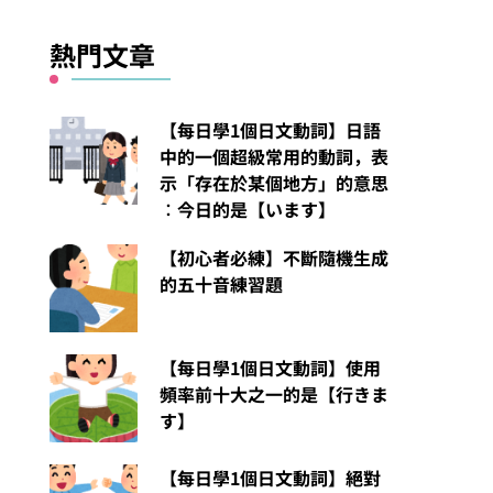
熱門文章
【每日學1個日文動詞】日語
中的一個超級常用的動詞，表
示「存在於某個地方」的意思
︰今日的是【います】
【初心者必練】不斷隨機生成
的五十音練習題
【每日學1個日文動詞】使用
頻率前十大之一的是【行きま
す】
【每日學1個日文動詞】絕對