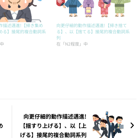
作描述邁進!【掃き集め
向更仔細的動作描述邁進!【掃き捨て
める】接尾的複合動詞系
る】、以【捨てる】接尾的複合動詞系
列
」中
在「N2程度」中
向更仔細的動作描述邁進!
め
【揺すり上げる】、以【上
げる】接尾的複合動詞系列