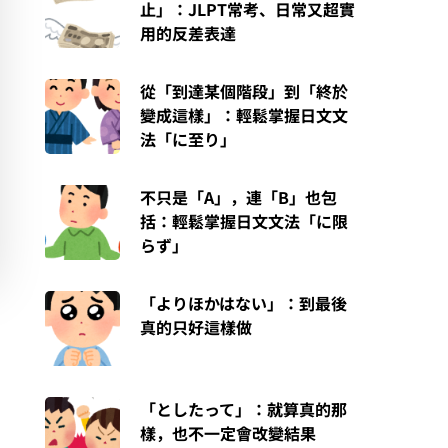
止」：JLPT常考、日常又超實
用的反差表達
從「到達某個階段」到「終於
變成這樣」：輕鬆掌握日文文
法「に至り」
不只是「A」，連「B」也包
括：輕鬆掌握日文文法「に限
らず」
「よりほかはない」：到最後
真的只好這樣做
「としたって」：就算真的那
樣，也不一定會改變結果