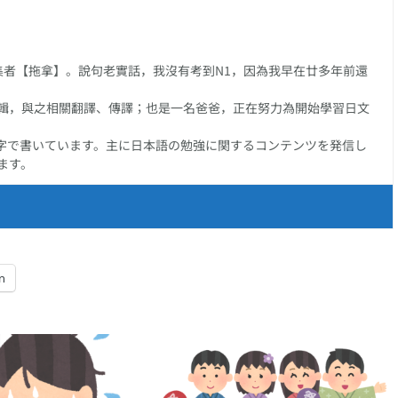
任編集者【拖拿】。說句老實話，我沒有考到N1，因為我早在廿多年前還
輯，與之相關翻譯、傳譯；也是一名爸爸，正在努力為開始學習日文
字で書いています。主に日本語の勉強に関するコンテンツを発信し
ます。
n