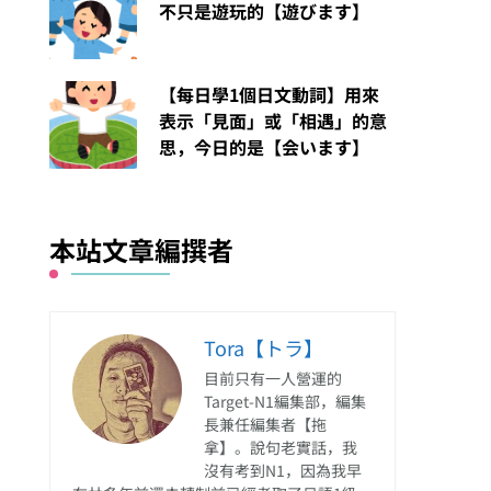
不只是遊玩的【遊びます】
【每日學1個日文動詞】用來
表示「見面」或「相遇」的意
思，今日的是【会います】
本站文章編撰者
Tora【トラ】
目前只有一人營運的
Target-N1編集部，編集
長兼任編集者【拖
拿】。說句老實話，我
沒有考到N1，因為我早