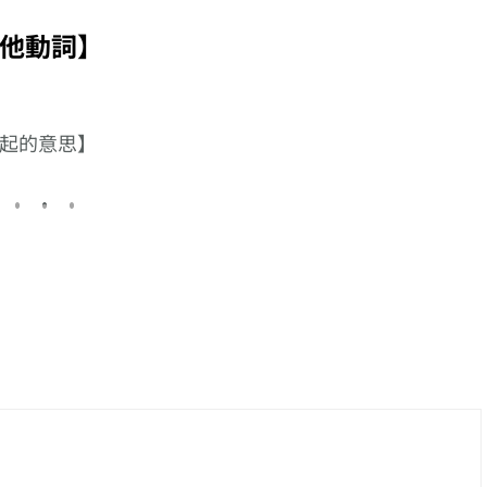
る】
【唔少得】的日文怎
【奉子成婚】的日文
【去】的日文
系列
樣說?
怎樣說?
說?
他動詞】
起的意思】