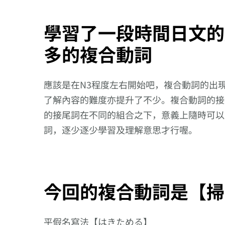
學習了一段時間日文的
多的複合動詞
應該是在N3程度左右開始吧，複合動詞的出
了解內容的難度亦提升了不少。複合動詞的接
的接尾詞在不同的組合之下，意義上隨時可以
詞，逐少逐少學習及理解意思才行喔。
今回的複合動詞是【掃
向更仔細的動作
邁進!【掴み
平假名寫法【はきためる】