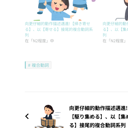
向更仔細的動作描述邁進!【掃き寄せ
向更仔細的動
る】、以【寄せる】接尾的複合動詞系
る】、以【集
列
列
在「N2程度」中
在「N2程度
複合動詞
文
章
向更仔細的動作描述邁進!
【駆り集める】、以【集
導
る】接尾的複合動詞系列