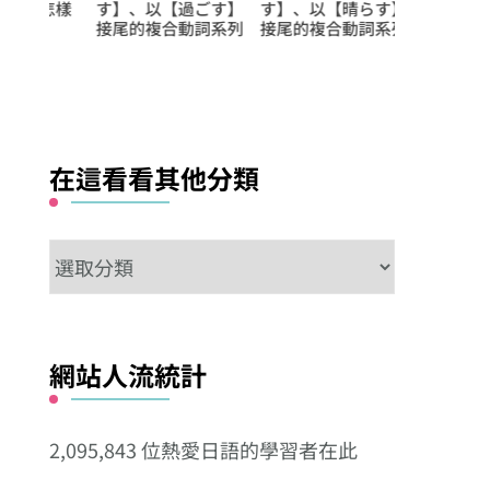
怎樣
す】、以【過ごす】
す】、以【晴らす】
る】、以【当
接尾的複合動詞系列
接尾的複合動詞系列
接尾的複合動
在這看看其他分類
在
這
看
看
網站人流統計
其
他
2,095,843 位熱愛日語的學習者在此
分
類