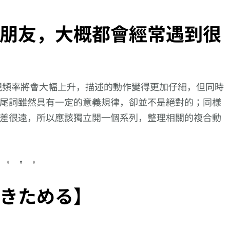
朋友，大概都會經常遇到很
現頻率將會大幅上升，描述的動作變得更加仔細，但同時
尾詞雖然具有一定的意義規律，卻並不是絕對的；同樣
差很遠，所以應該獨立開一個系列，整理相關的複合動
きためる】
描述
【逆索引學日文第
【逆索引學日文第
【逆索引學日
掛か
723回】廣東話裡
485回】廣東話裡
143回】廣東