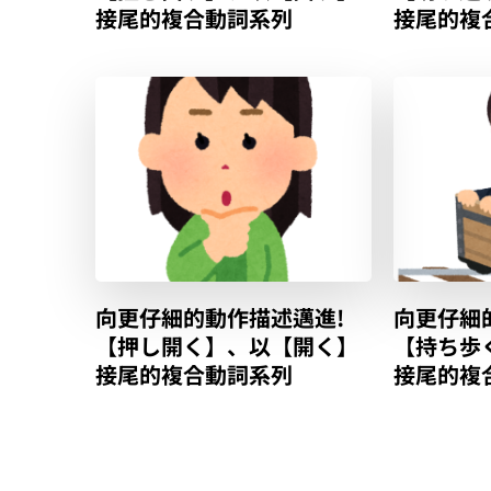
接尾的複合動詞系列
接尾的複
向更仔細的動作描述邁進!
向更仔細
【押し開く】、以【開く】
【持ち歩
接尾的複合動詞系列
接尾的複