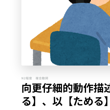
N2程度
複合動詞
向更仔細的動作描
る】、以【ためる