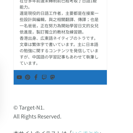
在廿多年前還未轉制前已經考取了日語1級
能力。
還是現役的日語工作者，主要都是在接案一
些設計與編輯，與之相關翻譯、傳譯；也是
一名爸爸，正在努力為開始學習日文的女兒
依進度，製訂獨立的教材及練習題。
香港出身、広東語ネイティブのトラです。
文章は繁体字で書いています。主に日本語
の勉強に関するコンテンツを発信していま
すが、中国語の学習記事もあわせて執筆し
ています。
© Target-N1.
All Rights Reserved.
本サイトのイラストは「
いらすとや
」