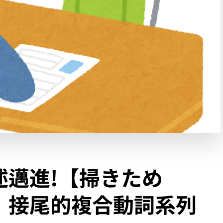
述邁進!【掃きため
】接尾的複合動詞系列