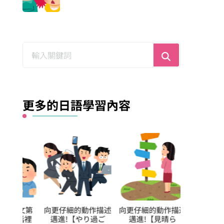
尋
找
什
麼？
更多的日語學習內容
文第
向更仔細的動作描述
向更仔細的動作描述
向更仔細的動
話裡
邁進!【やり過ご
邁進!【見晴ら
邁進!【言い