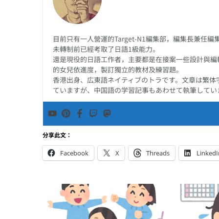
目前只有一人營運的Target-N1編集部，編集長兼
未轉制前已經考取了日語1級能力。
還是現役的日語工作者，主要都是在接案一些設計與編
的女兒依進度，製訂獨立的教材及練習題。
香港出身、広東語ネイティブのトラです。文章は繁体
ていますが、中国語の学習記事もあわせて執筆してい
分享此文：
Facebook
X
Threads
LinkedI