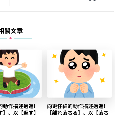
相關文章
的動作描述邁進!
向更仔細的動作描述邁進!
す】、以【返す】
【離れ落ちる】、以【落ち