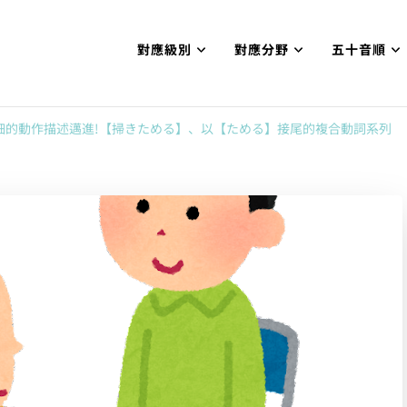
對應級別
對應分野
五十音順
試N1合格
網【中国語勉強コンテンツも追加予定!!】
細的動作描述邁進!【掃きためる】、以【ためる】接尾的複合動詞系列