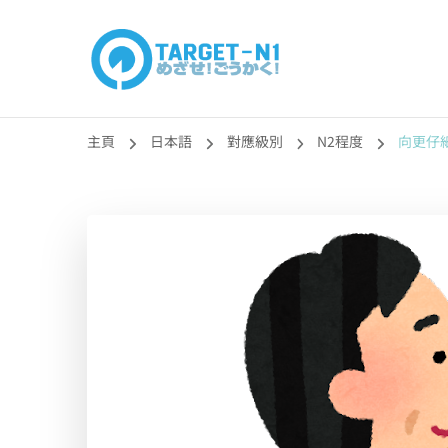
目標!!日本語能力
真人編撰!!トラ先生的日語能力試題目練習及文法語彙課題
主頁
日本語
對應級別
N2程度
向更仔