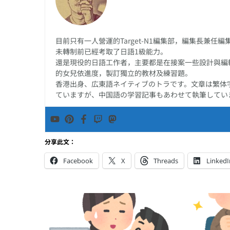
目前只有一人營運的Target-N1編集部，編集長兼
未轉制前已經考取了日語1級能力。
還是現役的日語工作者，主要都是在接案一些設計與編
的女兒依進度，製訂獨立的教材及練習題。
香港出身、広東語ネイティブのトラです。文章は繁体
ていますが、中国語の学習記事もあわせて執筆してい
分享此文：
Facebook
X
Threads
LinkedI