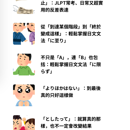
止」：JLPT常考、日常又超實
用的反差表達
從「到達某個階段」到「終於
變成這樣」：輕鬆掌握日文文
法「に至り」
不只是「A」，連「B」也包
括：輕鬆掌握日文文法「に限
らず」
「よりほかはない」：到最後
真的只好這樣做
「としたって」：就算真的那
樣，也不一定會改變結果