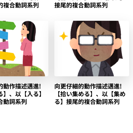
的複合動詞系列
接尾的複合動詞系列
的動作描述邁進!
向更仔細的動作描述邁進!
る】、以【入る】
【拾い集める】、以【集め
合動詞系列
る】接尾的複合動詞系列