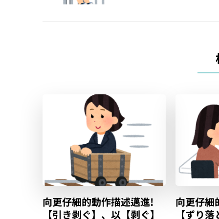
覽
向更仔細的動作描述邁進!
向更仔細
【引き剥ぐ】、以【剥ぐ】
【ずり落