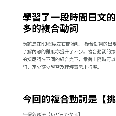
學習了一段時間日文的
多的複合動詞
應該是在N3程度左右開始吧，複合動詞的出
了解內容的難度亦提升了不少。複合動詞的接
的接尾詞在不同的組合之下，意義上隨時可以
詞，逐少逐少學習及理解意思才行喔。
今回的複合動詞是【挑
用聽解聽熟
137回【祝賀
平假名寫法【いどみかかる】