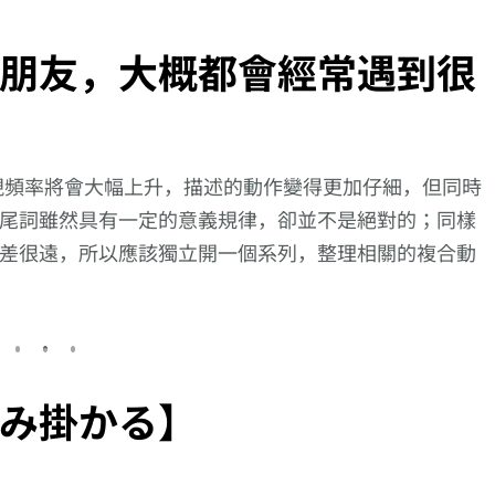
朋友，大概都會經常遇到很
現頻率將會大幅上升，描述的動作變得更加仔細，但同時
尾詞雖然具有一定的意義規律，卻並不是絕對的；同樣
差很遠，所以應該獨立開一個系列，整理相關的複合動
み掛かる】
日語第
向更仔細的動作描述
【逆索引學日文第
【近義詞】1
你大學
邁進!【行き暮ら
1019回】廣東話裡
に與うちに