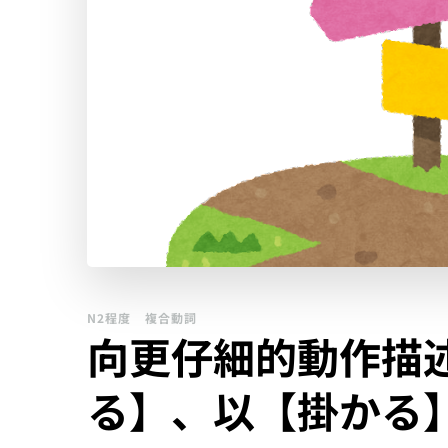
N2程度
複合動詞
向更仔細的動作描
る】、以【掛かる