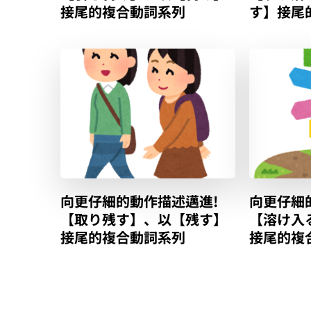
接尾的複合動詞系列
す】接尾
向更仔細的動作描述邁進!
向更仔細
【取り残す】、以【残す】
【溶け入
接尾的複合動詞系列
接尾的複