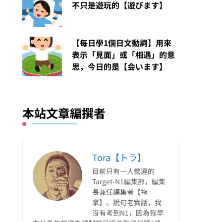
不只是遊玩的【遊びます】
【每日學1個日文動詞】用來
表示「見面」或「相遇」的意
思，今日的是【会います】
本站文章編撰者
Tora【トラ】
目前只有一人營運的
Target-N1編集部，編集
長兼任編集者【拖
拿】。說句老實話，我
沒有考到N1，因為我早