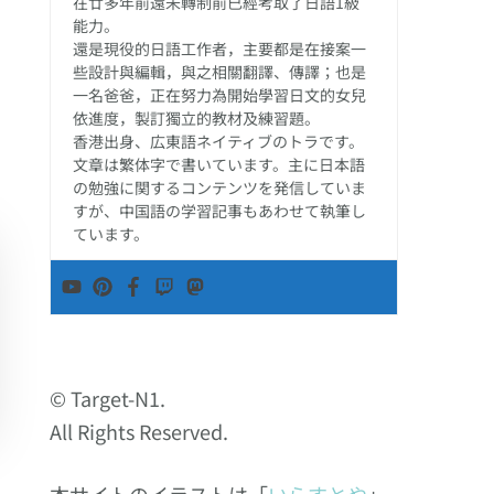
在廿多年前還未轉制前已經考取了日語1級
能力。
還是現役的日語工作者，主要都是在接案一
些設計與編輯，與之相關翻譯、傳譯；也是
一名爸爸，正在努力為開始學習日文的女兒
依進度，製訂獨立的教材及練習題。
香港出身、広東語ネイティブのトラです。
文章は繁体字で書いています。主に日本語
の勉強に関するコンテンツを発信していま
すが、中国語の学習記事もあわせて執筆し
ています。
© Target-N1.
All Rights Reserved.
本サイトのイラストは「
いらすとや
」