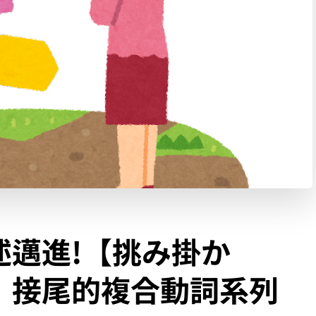
述邁進!【挑み掛か
】接尾的複合動詞系列