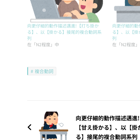
向更仔細的動作描述邁進!【打ち掛か
向更仔細的動
る】、以【掛かる】接尾的複合動詞系
る】、以【掛
列
列
在「N2程度」中
在「N2程度
複合動詞
文
章
向更仔細的動作描述邁進!
【甘え掛かる】、以【掛
導
る】接尾的複合動詞系列