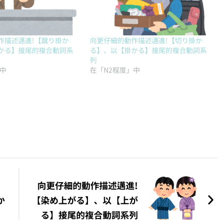
作描述邁進!【蹴り掛か
向更仔細的動作描述邁進!【切り掛か
かる】接尾的複合動詞系
る】、以【掛かる】接尾的複合動詞系
列
」中
在「N2程度」中
向更仔細的動作描述邁進!
か
【染め上がる】、以【上が
る】接尾的複合動詞系列