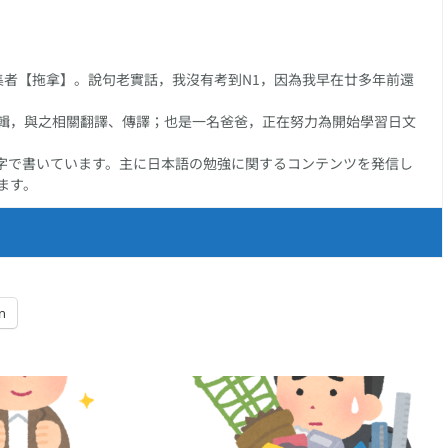
任編集者【拖拿】。說句老實話，我沒有考到N1，因為我早在廿多年前還
輯，與之相關翻譯、傳譯；也是一名爸爸，正在努力為開始學習日文
字で書いています。主に日本語の勉強に関するコンテンツを発信し
ます。
n