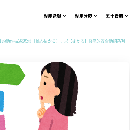
對應級別
對應分野
五十音順
試N1合格
網【中国語勉強コンテンツも追加予定!!】
細的動作描述邁進!【挑み掛かる】、以【掛かる】接尾的複合動詞系列