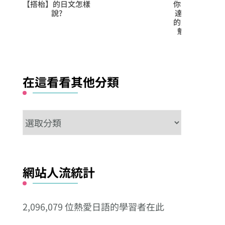
你的語彙量就是高手
【整】的日文怎樣
你的語彙量就
達人級別!! 第112日
說?
達人級別!! 
的是【遮る‧遡る‧
的是【韋駄
魁‧嘖々‧錯綜】
杖‧無花果‧
一瞥】
在這看看其他分類
在
這
看
看
網站人流統計
其
他
2,096,079 位熱愛日語的學習者在此
分
類