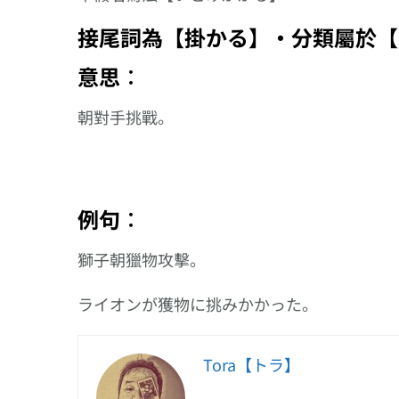
畢業】的日
接尾詞為【掛かる】‧分類屬於【
意思︰
朝對手挑戰。
例句︰
獅子朝獵物攻擊。
ライオンが獲物に挑みかかった。
Tora【トラ】