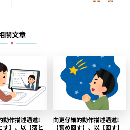
相關文章
的動作描述邁進!
向更仔細的動作描述邁進!
とす】、以【落と
【嘗め回す】、以【回す】