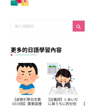
尋
找
什
麼？
更多的日語學習內容
-あいだ
1日學5個日文的
【逆索引學日文第
1日學5個
的分別
【難讀漢字】，很快
1432回】廣東話裡
【難讀漢字】