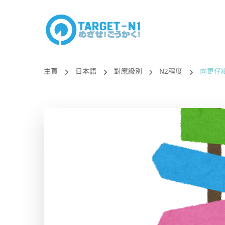
目標!!日本語能力
真人編撰!!トラ先生的日語能力試題目練習及文法語彙課題
主頁
日本語
對應級別
N2程度
向更仔