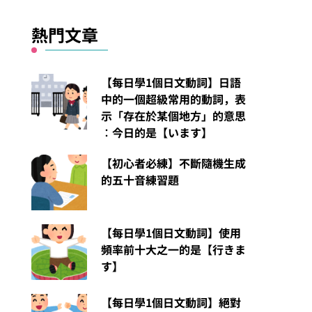
熱門文章
【每日學1個日文動詞】日語
中的一個超級常用的動詞，表
示「存在於某個地方」的意思
︰今日的是【います】
【初心者必練】不斷隨機生成
的五十音練習題
【每日學1個日文動詞】使用
頻率前十大之一的是【行きま
す】
【每日學1個日文動詞】絕對