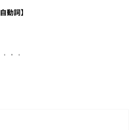
常表現
す】、以【暮らす】
【搭枱】的日文怎樣
接尾的複合動詞系列
說?
自動詞】