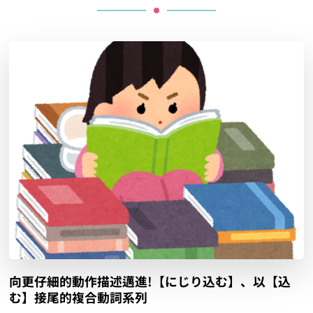
向更仔細的動作描述邁進!【にじり込む】、以【込
む】接尾的複合動詞系列