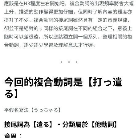
應該是在N3程度左右開始吧，複合動詞的出現頻率將會大幅
上升，描述的動作變得更加仔細，但同時了解內容的難度亦
提升了不少。複合動詞的接尾詞雖然具有一定的意義規律，
卻並不是絕對的；同樣的接尾詞在不同的組合之下，意義上
隨時可以差很遠，所以應該獨立開一個系列，整理相關的複
合動詞，逐少逐少學習及理解意思才行喔。
今回的複合動詞是【打っ遣
る】
平假名寫法【うっちゃる】
接尾詞為【遣る】‧分類屬於【他動詞】
意思︰