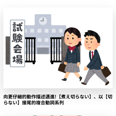
向更仔細的動作描述邁進!【煮え切らない】、以【切
らない】接尾的複合動詞系列