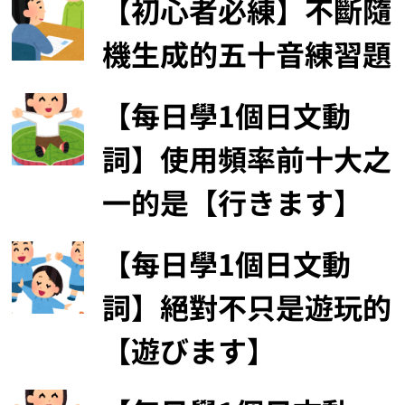
【初心者必練】不斷隨
機生成的五十音練習題
【每日學1個日文動
詞】使用頻率前十大之
一的是【行きます】
【每日學1個日文動
詞】絕對不只是遊玩的
【遊びます】