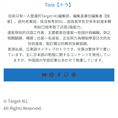
Tora【トラ】
目前只有一人營運的Target-N1編集部，編集長兼任編集者【拖
拿】。說句老實話，我沒有考到N1，因為我早在廿多年前還未轉
制前已經考取了日語1級能力。
還是現役的日語工作者，主要都是在接案一些設計與編輯，與之
相關翻譯、傳譯；也是一名爸爸，正在努力為開始學習日文的女
兒依進度，製訂獨立的教材及練習題。
香港出身、広東語ネイティブのトラです。文章は繁体字で書い
ています。主に日本語の勉強に関するコンテンツを発信してい
ますが、中国語の学習記事もあわせて執筆しています。
© Target-N1.
All Rights Reserved.