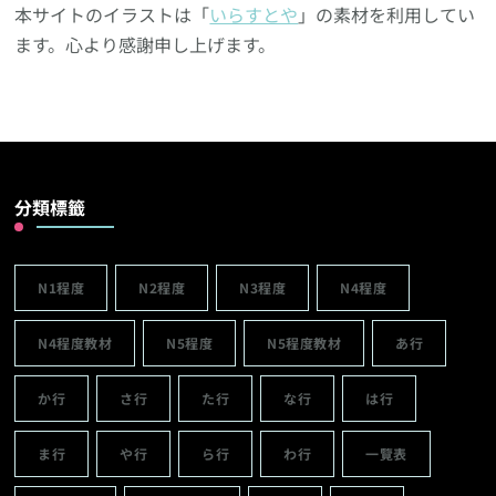
本サイトのイラストは「
いらすとや
」の素材を利用してい
ます。心より感謝申し上げます。
分類標籤
N1程度
N2程度
N3程度
N4程度
N4程度教材
N5程度
N5程度教材
あ行
か行
さ行
た行
な行
は行
ま行
や行
ら行
わ行
一覽表