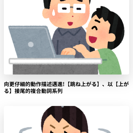
向更仔細的動作描述邁進!【跳ね上がる】、以【上が
る】接尾的複合動詞系列