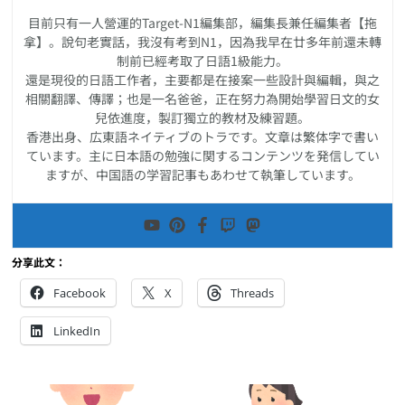
目前只有一人營運的Target-N1編集部，編集長兼任編集者【拖
拿】。說句老實話，我沒有考到N1，因為我早在廿多年前還未轉
制前已經考取了日語1級能力。
還是現役的日語工作者，主要都是在接案一些設計與編輯，與之
相關翻譯、傳譯；也是一名爸爸，正在努力為開始學習日文的女
兒依進度，製訂獨立的教材及練習題。
香港出身、広東語ネイティブのトラです。文章は繁体字で書い
ています。主に日本語の勉強に関するコンテンツを発信してい
ますが、中国語の学習記事もあわせて執筆しています。
分享此文：
Facebook
X
Threads
LinkedIn