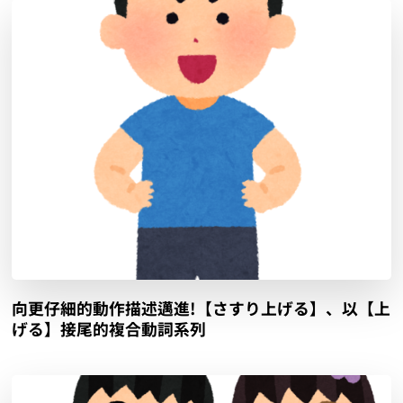
向更仔細的動作描述邁進!【さすり上げる】、以【上
げる】接尾的複合動詞系列