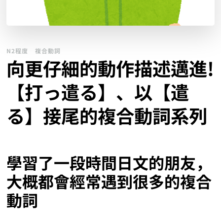
N2程度
複合動詞
向更仔細的動作描述邁進!
【打っ遣る】、以【遣
る】接尾的複合動詞系列
學習了一段時間日文的朋友，
大概都會經常遇到很多的複合
動詞