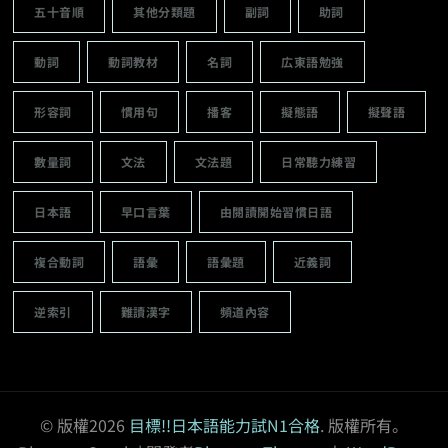
五十音順
其他分類題
副詞
助詞
動詞
動詞教材
名詞
広東語勉強
形容詞
慣用句
播客
擬態語
擬聲語
數量詞
文法
文法題
日常聽力練習
日本語
早口言葉
由閱讀開始習慣日語
複合動詞
語彙
語彙題
近義詞
逆索引
難讀漢字
頻道內容
© 版權2026
目標!!日本語能力試N1合格
. 版權所有。