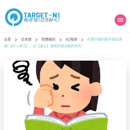
目標!!日本語能力試
真人編撰!!トラ先生的日語能力試題目練習及文法語彙課題網【中国語
勉強コンテンツも追加予定!!】
主頁
日本語
對應級別
N2程度
向更仔細的動作描述邁
N1合格
進!【打っ遣る】、以【遣る】接尾的複合動詞系列