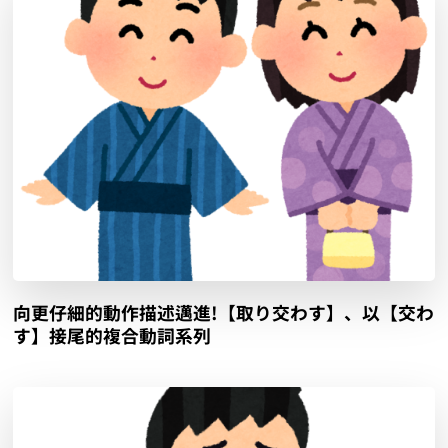
向更仔細的動作描述邁進!【取り交わす】、以【交わ
す】接尾的複合動詞系列