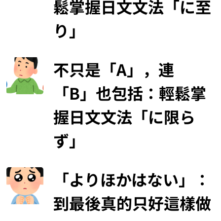
鬆掌握日文文法「に至
り」
不只是「A」，連
「B」也包括：輕鬆掌
握日文文法「に限ら
ず」
「よりほかはない」：
到最後真的只好這樣做