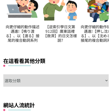
向更仔細的動作描述
【逆索引學日文第
向更仔細的動作描
邁進!【鳴り渡
912回】廣東話裡
邁進!【押し沈め
る】、以【渡る】接
【救濟】的日文怎樣
る】、以【沈める
尾的複合動詞系列
說?
接尾的複合動詞系
在這看看其他分類
在
這
看
看
網站人流統計
其
他