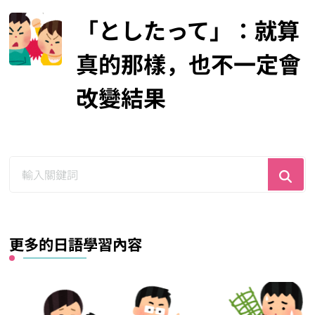
「としたって」：就算
真的那樣，也不一定會
改變結果
尋
找
什
麼？
更多的日語學習內容