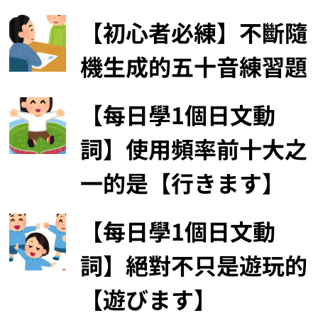
【初心者必練】不斷隨
機生成的五十音練習題
【每日學1個日文動
詞】使用頻率前十大之
一的是【行きます】
【每日學1個日文動
詞】絕對不只是遊玩的
【遊びます】