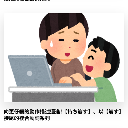
向更仔細的動作描述邁進!【持ち崩す】、以【崩す】
接尾的複合動詞系列