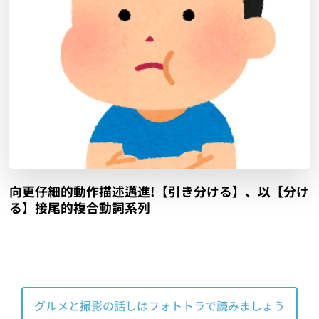
向更仔細的動作描述邁進!【引き分ける】、以【分け
る】接尾的複合動詞系列
グルメと撮影の話しはフォトトラで読みましょう