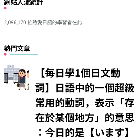
網站人流統計
其
他
分
2,096,170 位熱愛日語的學習者在此
類
熱門文章
【每日學1個日文動
詞】日語中的一個超級
常用的動詞，表示「存
在於某個地方」的意思
︰今日的是【います】