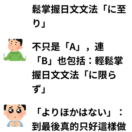
鬆掌握日文文法「に至
り」
不只是「A」，連
「B」也包括：輕鬆掌
握日文文法「に限ら
ず」
「よりほかはない」：
到最後真的只好這樣做