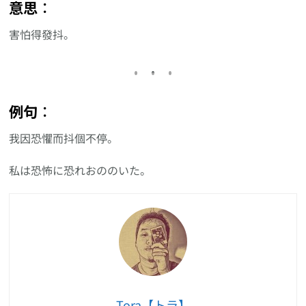
意思︰
害怕得發抖。
例句︰
我因恐懼而抖個不停。
私は恐怖に恐れおののいた。
Tora【トラ】