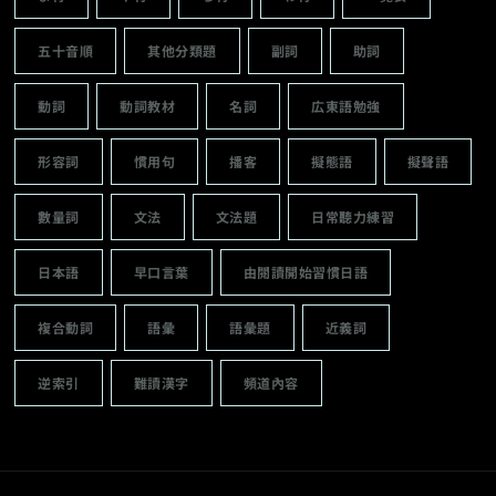
五十音順
其他分類題
副詞
助詞
動詞
動詞教材
名詞
広東語勉強
形容詞
慣用句
播客
擬態語
擬聲語
數量詞
文法
文法題
日常聽力練習
日本語
早口言葉
由閱讀開始習慣日語
複合動詞
語彙
語彙題
近義詞
逆索引
難讀漢字
頻道內容