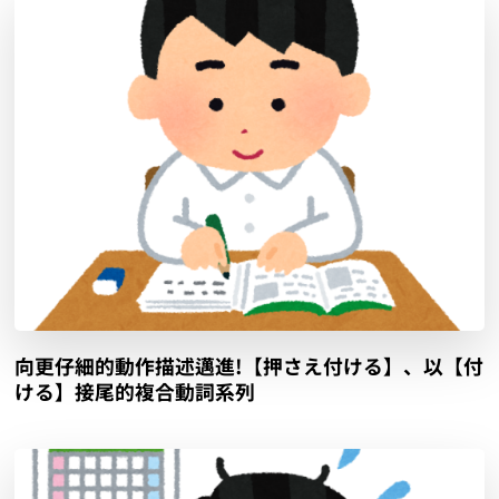
向更仔細的動作描述邁進!【押さえ付ける】、以【付
ける】接尾的複合動詞系列