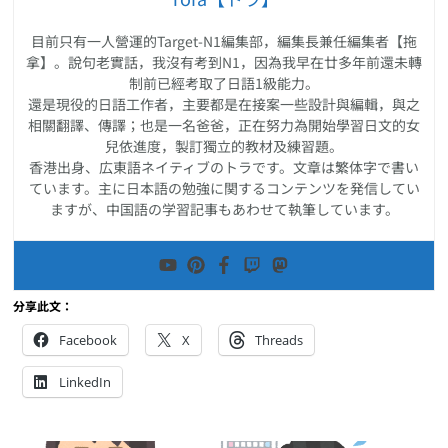
目前只有一人營運的Target-N1編集部，編集長兼任編集者【拖
拿】。說句老實話，我沒有考到N1，因為我早在廿多年前還未轉
制前已經考取了日語1級能力。
還是現役的日語工作者，主要都是在接案一些設計與編輯，與之
相關翻譯、傳譯；也是一名爸爸，正在努力為開始學習日文的女
兒依進度，製訂獨立的教材及練習題。
香港出身、広東語ネイティブのトラです。文章は繁体字で書い
ています。主に日本語の勉強に関するコンテンツを発信してい
ますが、中国語の学習記事もあわせて執筆しています。
分享此文：
Facebook
X
Threads
LinkedIn