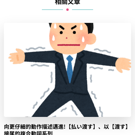
相關文章
向更仔細的動作描述邁進!【払い渡す】、以【渡す】
接尾的複合動詞系列