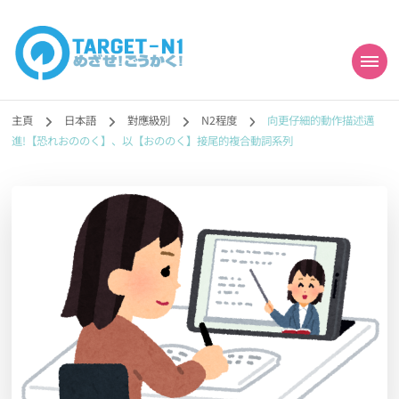
目標!!日本語能力試
真人編撰!!トラ先生的日語能力試題目練習及文法語彙課題網【中国語
勉強コンテンツも追加予定!!】
主頁
日本語
對應級別
N2程度
向更仔細的動作描述邁
N1合格
進!【恐れおののく】、以【おののく】接尾的複合動詞系列