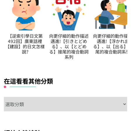
【逆索引學日文第
向更仔細的動作描述
向更仔細的動作描
492回】廣東話裡
邁進!【引きとどめ
邁進!【浮かれ出
【建設】的日文怎樣
る】、以【とどめ
る】、以【出る】
說?
る】接尾的複合動詞
尾的複合動詞系列
系列
在這看看其他分類
在
這
看
看