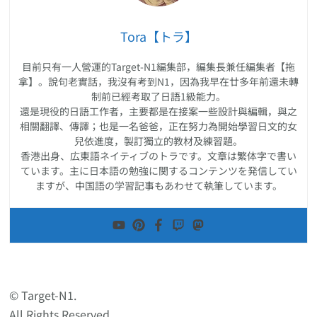
Tora【トラ】
目前只有一人營運的Target-N1編集部，編集長兼任編集者【拖
拿】。說句老實話，我沒有考到N1，因為我早在廿多年前還未轉
制前已經考取了日語1級能力。
還是現役的日語工作者，主要都是在接案一些設計與編輯，與之
相關翻譯、傳譯；也是一名爸爸，正在努力為開始學習日文的女
兒依進度，製訂獨立的教材及練習題。
香港出身、広東語ネイティブのトラです。文章は繁体字で書い
ています。主に日本語の勉強に関するコンテンツを発信してい
ますが、中国語の学習記事もあわせて執筆しています。
© Target-N1.
All Rights Reserved.