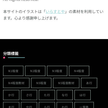
本サイトのイラストは「
いらすとや
」の素材を利用してい
ます。心より感謝申し上げます。
分類標籤
N1程度
N2程度
N3程度
N4程度
N4程度教材
N5程度
N5程度教材
あ行
か行
さ行
た行
な行
は行
ま行
や行
ら行
わ行
一覽表