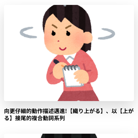
向更仔細的動作描述邁進!【織り上がる】、以【上が
る】接尾的複合動詞系列