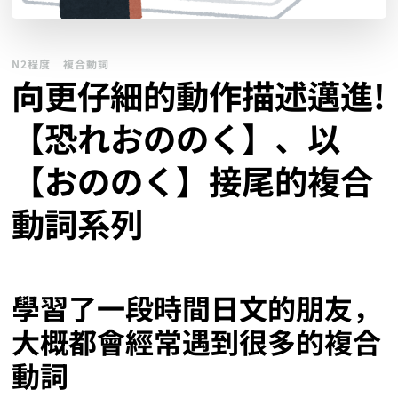
N2程度
複合動詞
向更仔細的動作描述邁進!
【恐れおののく】、以
【おののく】接尾的複合
動詞系列
學習了一段時間日文的朋友，
大概都會經常遇到很多的複合
動詞