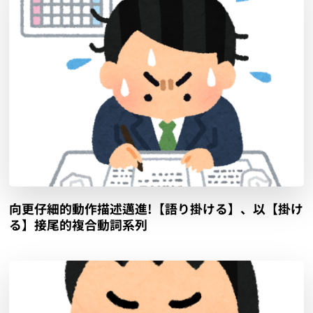
向更仔細的動作描述邁進!【語り掛ける】、以【掛け
る】接尾的複合動詞系列