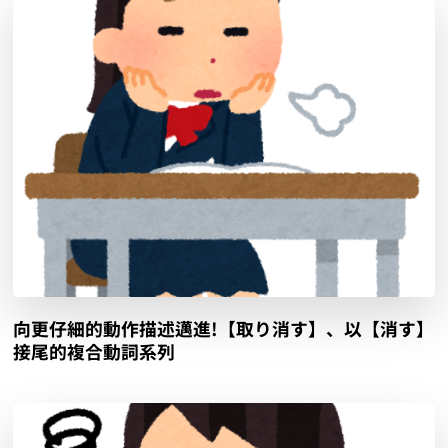
向更仔細的動作描述邁進!【取り消す】、以【消す】
接尾的複合動詞系列