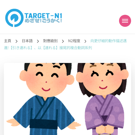
目標!!日本語能力試
真人編撰!!トラ先生的日語能力試題目練習及文法語彙課題網【中国語
勉強コンテンツも追加予定!!】
主頁
日本語
對應級別
N2程度
向更仔細的動作描述邁
N1合格
進!【引き連れる】、以【連れる】接尾的複合動詞系列