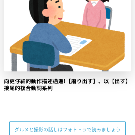
向更仔細的動作描述邁進!【磨り出す】、以【出す】
接尾的複合動詞系列
グルメと撮影の話しはフォトトラで読みましょう