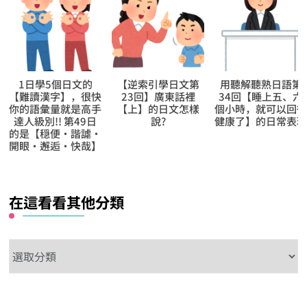
【逆索引學日文第
用聽解聽熟日語第
能令內容描述得更
23回】廣東話裡
34回【睡上五、六
生動的擬聲及擬態
【上】的日文怎樣
個小時，就可以回復
一覽【か行】
說?
健康了】的日常表現
在這看看其他分類
在
這
看
看