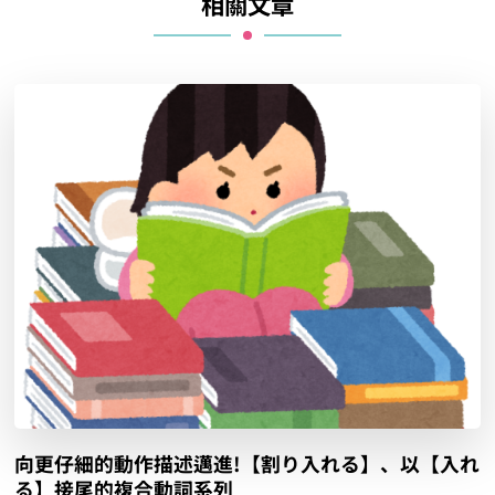
相關文章
向更仔細的動作描述邁進!【割り入れる】、以【入れ
る】接尾的複合動詞系列