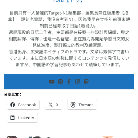
目前只有一人營運的Target-N1編集部，編集長兼任編集者【拖
拿】。說句老實話，我沒有考到N1，因為我早在廿多年前還未轉
制前已經考取了日語1級能力。
還是現役的日語工作者，主要都是在接案一些設計與編輯，與之
相關翻譯、傳譯；也是一名爸爸，正在努力為開始學習日文的女
兒依進度，製訂獨立的教材及練習題。
香港出身、広東語ネイティブのトラです。文章は繁体字で書い
ています。主に日本語の勉強に関するコンテンツを発信してい
ますが、中国語の学習記事もあわせて執筆しています。
分享此文：
Facebook
X
Threads
LinkedIn