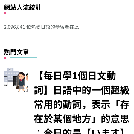
網站人流統計
其
他
分
2,096,841 位熱愛日語的學習者在此
類
熱門文章
【每日學1個日文動
詞】日語中的一個超級
常用的動詞，表示「存
在於某個地方」的意思
︰今日的是【います】