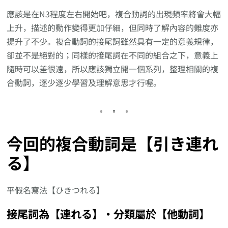
應該是在N3程度左右開始吧，複合動詞的出現頻率將會大幅
上升，描述的動作變得更加仔細，但同時了解內容的難度亦
提升了不少。複合動詞的接尾詞雖然具有一定的意義規律，
卻並不是絕對的；同樣的接尾詞在不同的組合之下，意義上
隨時可以差很遠，所以應該獨立開一個系列，整理相關的複
合動詞，逐少逐少學習及理解意思才行喔。
今回的複合動詞是【引き連れ
る】
平假名寫法【ひきつれる】
接尾詞為【連れる】‧分類屬於【他動詞】