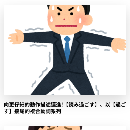
向更仔細的動作描述邁進!【読み過ごす】、以【過ご
す】接尾的複合動詞系列