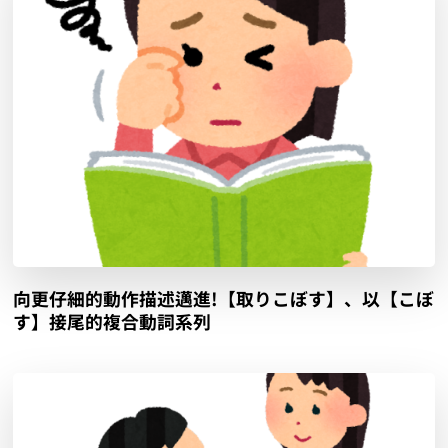
向更仔細的動作描述邁進!【取りこぼす】、以【こぼ
す】接尾的複合動詞系列