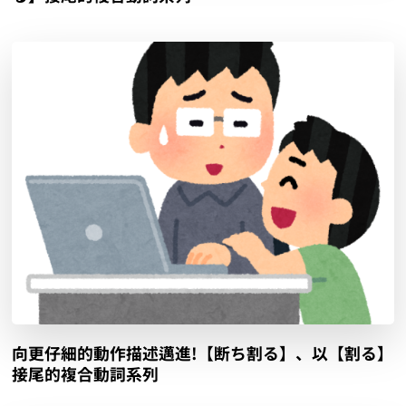
向更仔細的動作描述邁進!【断ち割る】、以【割る】
接尾的複合動詞系列