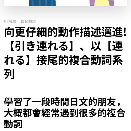
N2程度
複合動詞
向更仔細的動作描述邁進!
【引き連れる】、以【連
れる】接尾的複合動詞系
列
學習了一段時間日文的朋友，
大概都會經常遇到很多的複合
動詞