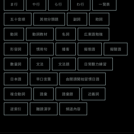
ま行
や行
ら行
わ行
一覽表
五十音順
其他分類題
副詞
助詞
動詞
動詞教材
名詞
広東語勉強
形容詞
慣用句
播客
擬態語
擬聲語
數量詞
文法
文法題
日常聽力練習
日本語
早口言葉
由閱讀開始習慣日語
複合動詞
語彙
語彙題
近義詞
逆索引
難讀漢字
頻道內容