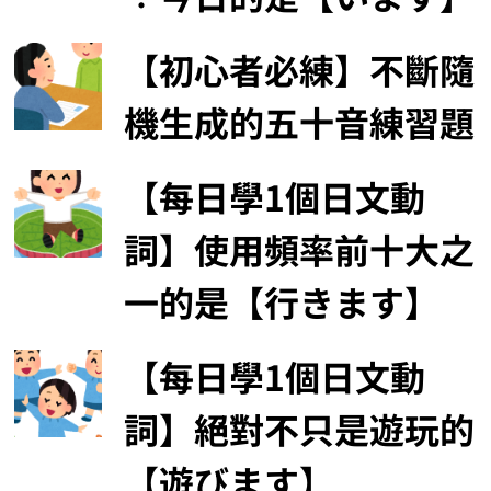
【初心者必練】不斷隨
機生成的五十音練習題
【每日學1個日文動
詞】使用頻率前十大之
一的是【行きます】
【每日學1個日文動
詞】絕對不只是遊玩的
【遊びます】