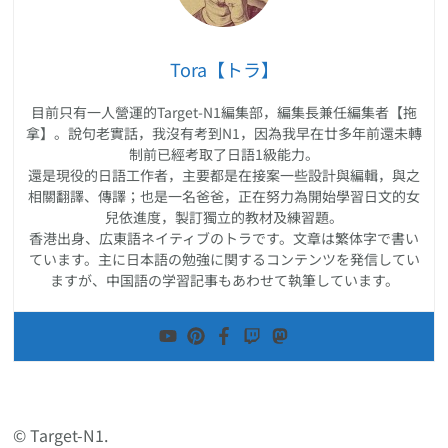
Tora【トラ】
目前只有一人營運的Target-N1編集部，編集長兼任編集者【拖
拿】。說句老實話，我沒有考到N1，因為我早在廿多年前還未轉
制前已經考取了日語1級能力。
還是現役的日語工作者，主要都是在接案一些設計與編輯，與之
相關翻譯、傳譯；也是一名爸爸，正在努力為開始學習日文的女
兒依進度，製訂獨立的教材及練習題。
香港出身、広東語ネイティブのトラです。文章は繁体字で書い
ています。主に日本語の勉強に関するコンテンツを発信してい
ますが、中国語の学習記事もあわせて執筆しています。
© Target-N1.