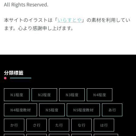
All Rights Reserved.
本サイトのイラストは「
いらすとや
」の素材を利用してい
ます。心より感謝申し上げます。
分類標籤
N1程度
N2程度
N3程度
N4程度
N4程度教材
N5程度
N5程度教材
あ行
か行
さ行
た行
な行
は行