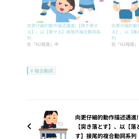
向更仔細的動作描述邁進!【掃き寄せ
向更仔細的動
る】、以【寄せる】接尾的複合動詞系
る】、以【集
列
列
在「N2程度」中
在「N2程度
複合動詞
文
章
向更仔細的動作描述邁進!
【突き落とす】、以【落
導
す】接尾的複合動詞系列