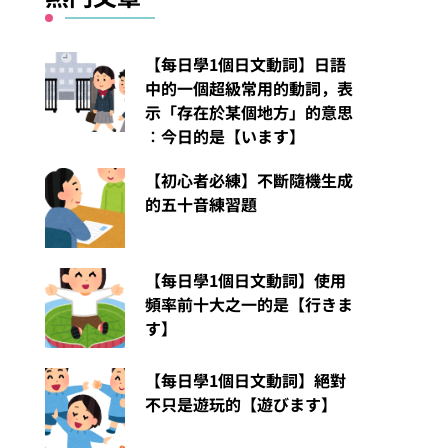
【每日學1個日文動詞】日語
中的一個超級常用的動詞，表
示「存在於某個地方」的意思
︰今日的是【います】
【初心者必練】不斷隨機生成
的五十音練習題
【每日學1個日文動詞】使用
頻率前十大之一的是【行きま
す】
【每日學1個日文動詞】絕對
不只是遊玩的【遊びます】