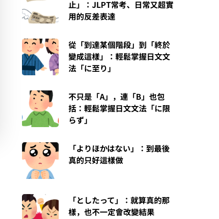
止」：JLPT常考、日常又超實
用的反差表達
從「到達某個階段」到「終於
變成這樣」：輕鬆掌握日文文
法「に至り」
不只是「A」，連「B」也包
括：輕鬆掌握日文文法「に限
らず」
「よりほかはない」：到最後
真的只好這樣做
「としたって」：就算真的那
樣，也不一定會改變結果