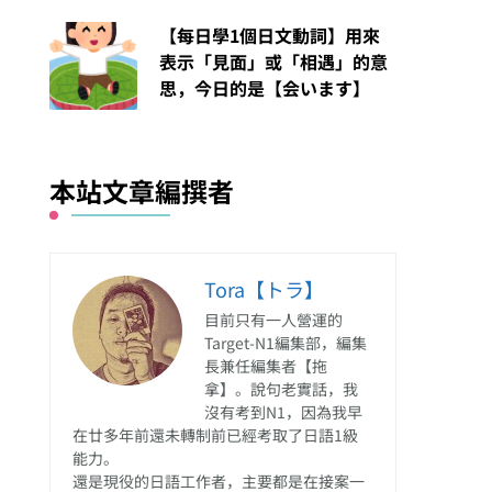
【每日學1個日文動詞】用來
表示「見面」或「相遇」的意
思，今日的是【会います】
本站文章編撰者
Tora【トラ】
目前只有一人營運的
Target-N1編集部，編集
長兼任編集者【拖
拿】。說句老實話，我
沒有考到N1，因為我早
在廿多年前還未轉制前已經考取了日語1級
能力。
還是現役的日語工作者，主要都是在接案一