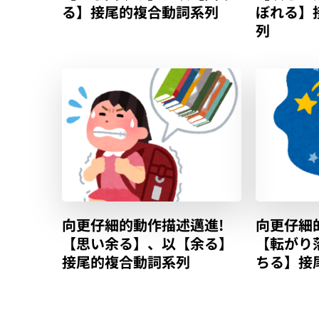
る】接尾的複合動詞系列
ぼれる】
列
向更仔細的動作描述邁進!
向更仔細
【思い余る】、以【余る】
【転がり
接尾的複合動詞系列
ちる】接