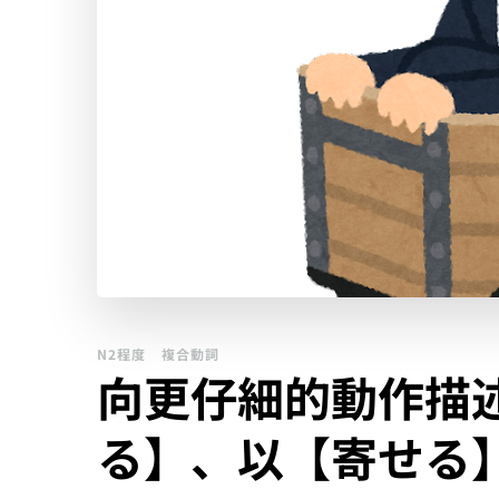
N2程度
複合動詞
向更仔細的動作描
る】、以【寄せる