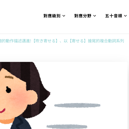
對應級別
對應分野
五十音順
試N1合格
網【中国語勉強コンテンツも追加予定!!】
細的動作描述邁進!【吹き寄せる】、以【寄せる】接尾的複合動詞系列