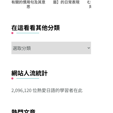
眉】的日常表現
む】、以【込む】接
かい】
尾的複合動詞系列
在這看看其他分類
在
這
看
看
網站人流統計
其
他
2,096,120 位熱愛日語的學習者在此
分
類
熱門文章