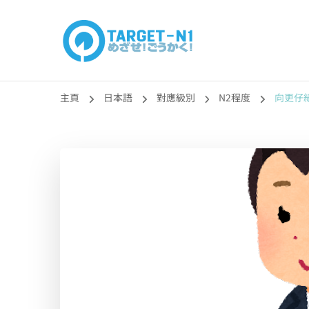
目標!!日本語能力
真人編撰!!トラ先生的日語能力試題目練習及文法語彙課題
主頁
日本語
對應級別
N2程度
向更仔