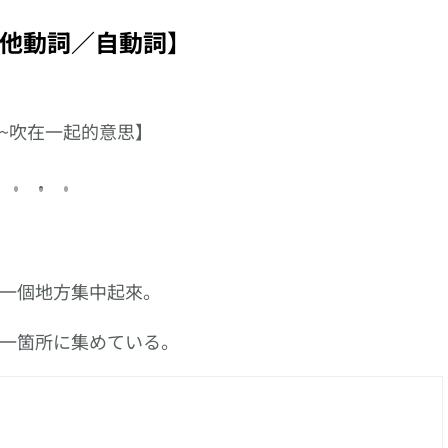
【亂嚟】的日文怎樣
い】
有關的慣用句及其意
說?
思
他動詞／自動詞】
~吹在一起的意思】
一個地方集中起來。
一箇所に集めている。