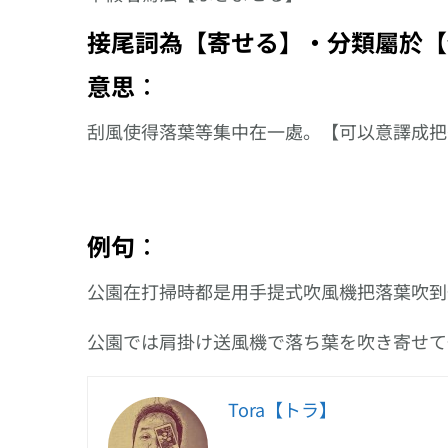
接尾詞為【寄せる】‧分類屬於【
意思︰
刮風使得落葉等集中在一處。【可以意譯成把
例句︰
公園在打掃時都是用手提式吹風機把落葉吹到
公園では肩掛け送風機で落ち葉を吹き寄せて
Tora【トラ】