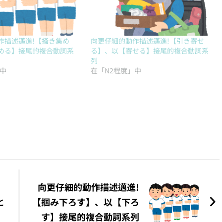
作描述邁進!【掻き集め
向更仔細的動作描述邁進!【引き寄せ
める】接尾的複合動詞系
る】、以【寄せる】接尾的複合動詞系
列
」中
在「N2程度」中
向更仔細的動作描述邁進!
と
【掴み下ろす】、以【下ろ
す】接尾的複合動詞系列