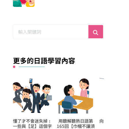
尋
找
什
麼？
更多的日語學習內容
用聽解聽熟日語第
向更仔細的動作描述
【每日學1個日文形
165回【巾幗不讓須
邁進!【刷り込
容詞】今日的是【細