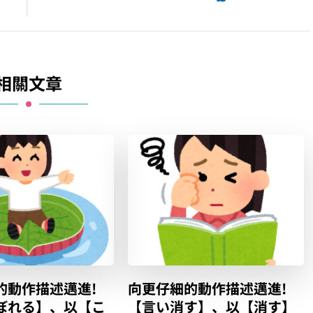
相關文章
的動作描述邁進!
向更仔細的動作描述邁進!
ぼれる】、以【こ
【言い消す】、以【消す】