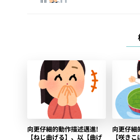
覽
向更仔細的動作描述邁進!
向更仔細
【ねじ曲げる】、以【曲げ
【咲きこ