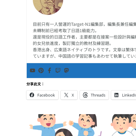
目前只有一人營運的Target-N1編集部，編集長兼
未轉制前已經考取了日語1級能力。
還是現役的日語工作者，主要都是在接案一些設計與編
的女兒依進度，製訂獨立的教材及練習題。
香港出身、広東語ネイティブのトラです。文章は繁体
ていますが、中国語の学習記事もあわせて執筆してい
分享此文：
Facebook
X
Threads
LinkedI