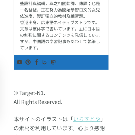
些設計與編輯，與之相關翻譯、傳譯；也是
一名爸爸，正在努力為開始學習日文的女兒
依進度，製訂獨立的教材及練習題。
香港出身、広東語ネイティブのトラです。
文章は繁体字で書いています。主に日本語
の勉強に関するコンテンツを発信していま
すが、中国語の学習記事もあわせて執筆し
ています。
© Target-N1.
All Rights Reserved.
本サイトのイラストは「
いらすとや
」
の素材を利用しています。心より感謝