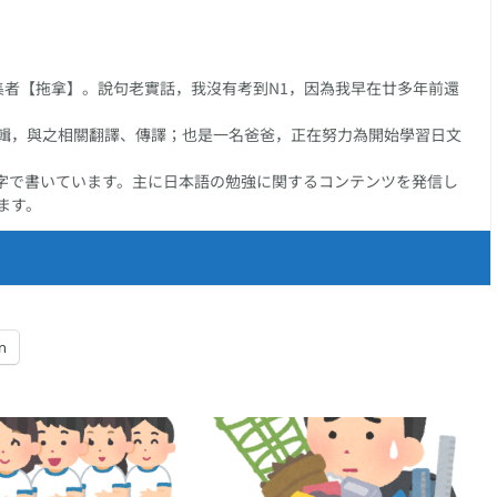
任編集者【拖拿】。說句老實話，我沒有考到N1，因為我早在廿多年前還
輯，與之相關翻譯、傳譯；也是一名爸爸，正在努力為開始學習日文
字で書いています。主に日本語の勉強に関するコンテンツを発信し
ます。
n