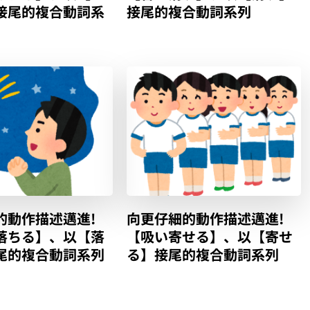
接尾的複合動詞系
接尾的複合動詞系列
的動作描述邁進!
向更仔細的動作描述邁進!
落ちる】、以【落
【吸い寄せる】、以【寄せ
尾的複合動詞系列
る】接尾的複合動詞系列