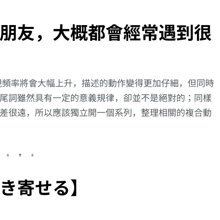
朋友，大概都會經常遇到很
現頻率將會大幅上升，描述的動作變得更加仔細，但同時
尾詞雖然具有一定的意義規律，卻並不是絕對的；同樣
差很遠，所以應該獨立開一個系列，整理相關的複合動
き寄せる】
【逆索引學日文第
【每日學1個日文形
懂了才不會迷失掉﹗
1259回】廣東話裡
容詞】今日的是【快
一些與【足】這個字