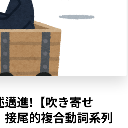
述邁進!【吹き寄せ
】接尾的複合動詞系列