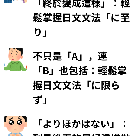
「終於變成這樣」：輕
鬆掌握日文文法「に至
り」
不只是「A」，連
「B」也包括：輕鬆掌
握日文文法「に限ら
ず」
「よりほかはない」：