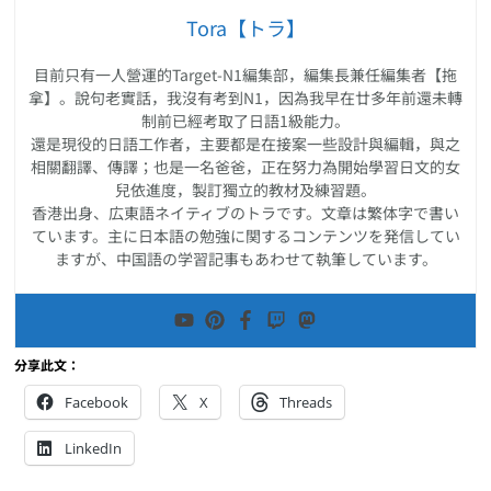
Tora【トラ】
目前只有一人營運的Target-N1編集部，編集長兼任編集者【拖
拿】。說句老實話，我沒有考到N1，因為我早在廿多年前還未轉
制前已經考取了日語1級能力。
還是現役的日語工作者，主要都是在接案一些設計與編輯，與之
相關翻譯、傳譯；也是一名爸爸，正在努力為開始學習日文的女
兒依進度，製訂獨立的教材及練習題。
香港出身、広東語ネイティブのトラです。文章は繁体字で書い
ています。主に日本語の勉強に関するコンテンツを発信してい
ますが、中国語の学習記事もあわせて執筆しています。
分享此文：
Facebook
X
Threads
LinkedIn