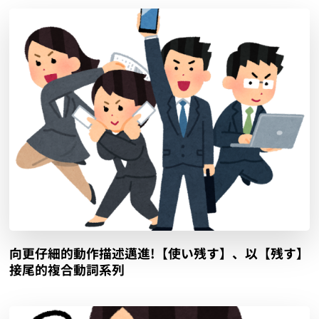
向更仔細的動作描述邁進!【使い残す】、以【残す】
接尾的複合動詞系列