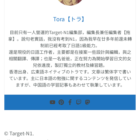
Tora【トラ】
目前只有一人營運的Target-N1編集部，編集長兼任編集者【拖
拿】。說句老實話，我沒有考到N1，因為我早在廿多年前還未轉
制前已經考取了日語1級能力。
還是現役的日語工作者，主要都是在接案一些設計與編輯，與之
相關翻譯、傳譯；也是一名爸爸，正在努力為開始學習日文的女
兒依進度，製訂獨立的教材及練習題。
香港出身、広東語ネイティブのトラです。文章は繁体字で書い
ています。主に日本語の勉強に関するコンテンツを発信してい
ますが、中国語の学習記事もあわせて執筆しています。
© Target-N1.