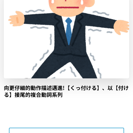
向更仔細的動作描述邁進!【くっ付ける】、以【付け
る】接尾的複合動詞系列