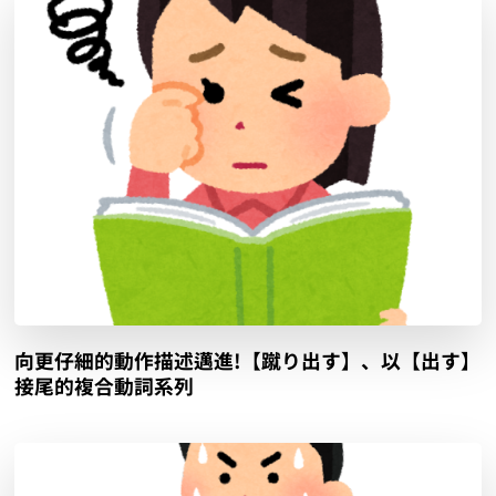
向更仔細的動作描述邁進!【蹴り出す】、以【出す】
接尾的複合動詞系列