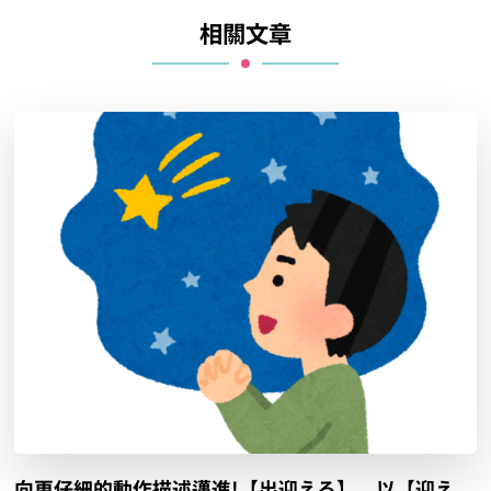
相關文章
向更仔細的動作描述邁進!【出迎える】、以【迎え