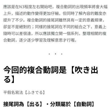
應該是在N3程度左右開始吧，複合動詞的出現頻率將會大幅
上升，描述的動作變得更加仔細，但同時了解內容的難度亦
提升了不少。複合動詞的接尾詞雖然具有一定的意義規律，
卻並不是絕對的；同樣的接尾詞在不同的組合之下，意義上
隨時可以差很遠，所以應該獨立開一個系列，整理相關的複
合動詞，逐少逐少學習及理解意思才行喔。
今回的複合動詞是【吹き出
る】
平假名寫法【ふきでる】
接尾詞為【出る】‧分類屬於【自動詞】