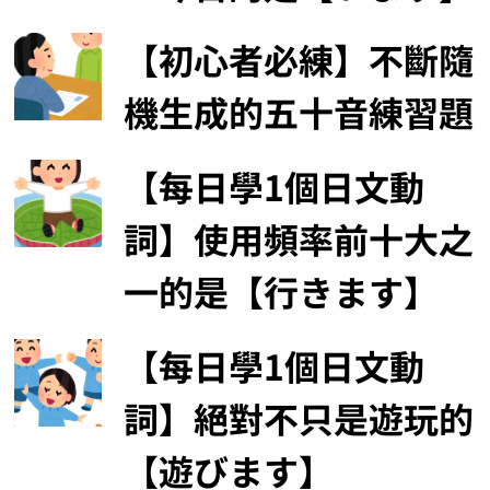
【初心者必練】不斷隨
機生成的五十音練習題
【每日學1個日文動
詞】使用頻率前十大之
一的是【行きます】
【每日學1個日文動
詞】絕對不只是遊玩的
【遊びます】