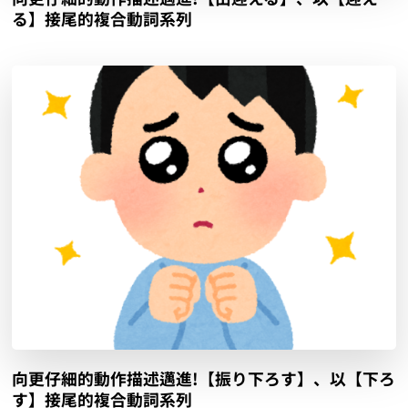
る】接尾的複合動詞系列
向更仔細的動作描述邁進!【振り下ろす】、以【下ろ
す】接尾的複合動詞系列