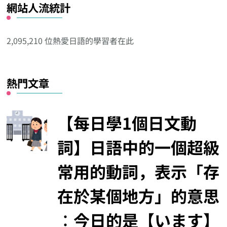
網站人流統計
其
他
分
2,095,210 位熱愛日語的學習者在此
類
熱門文章
【每日學1個日文動
詞】日語中的一個超級
常用的動詞，表示「存
在於某個地方」的意思
︰今日的是【います】