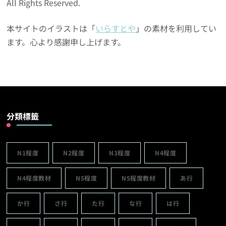
All Rights Reserved.
本サイトのイラストは「
いらすとや
」の素材を利用してい
ます。心より感謝申し上げます。
分類標籤
N1程度
N2程度
N3程度
N4程度
N4程度教材
N5程度
N5程度教材
あ行
か行
さ行
た行
な行
は行