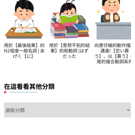
用於【最後結果】的
用於【意想不到的結
向更仔細的動作描
N2程度一般名詞 | あ
果】的助動詞 |はず
邁進!【恋い慕
げく【に】
だった
う】、以【慕う】
尾的複合動詞系列
在這看看其他分類
在
這
看
看