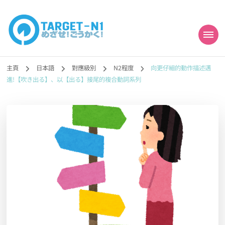
目標!!日本語能力試
真人編撰!!トラ先生的日語能力試題目練習及文法語彙課題網【中国語
勉強コンテンツも追加予定!!】
主頁
日本語
對應級別
N2程度
向更仔細的動作描述邁
N1合格
進!【吹き出る】、以【出る】接尾的複合動詞系列