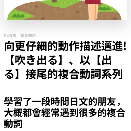
N2程度
複合動詞
向更仔細的動作描述邁進!
【吹き出る】、以【出
る】接尾的複合動詞系列
學習了一段時間日文的朋友，
大概都會經常遇到很多的複合
動詞