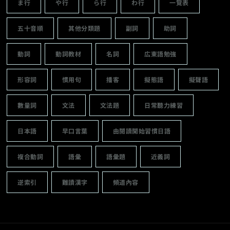
ま行
や行
ら行
わ行
一覽表
五十音順
其他分類題
副詞
助詞
動詞
動詞教材
名詞
広東語勉強
形容詞
慣用句
播客
擬態語
擬聲語
數量詞
文法
文法題
日常聽力練習
日本語
早口言葉
由閱讀開始習慣日語
複合動詞
語彙
語彙題
近義詞
逆索引
難讀漢字
頻道內容