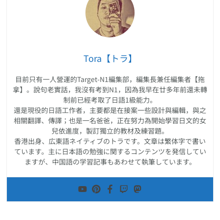
Tora【トラ】
目前只有一人營運的Target-N1編集部，編集長兼任編集者【拖
拿】。說句老實話，我沒有考到N1，因為我早在廿多年前還未轉
制前已經考取了日語1級能力。
還是現役的日語工作者，主要都是在接案一些設計與編輯，與之
相關翻譯、傳譯；也是一名爸爸，正在努力為開始學習日文的女
兒依進度，製訂獨立的教材及練習題。
香港出身、広東語ネイティブのトラです。文章は繁体字で書い
ています。主に日本語の勉強に関するコンテンツを発信してい
ますが、中国語の学習記事もあわせて執筆しています。