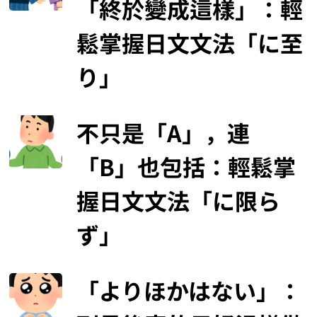
「終於變成這樣」：輕
鬆掌握日文文法「に至
り」
不只是「A」，連
「B」也包括：輕鬆掌
握日文文法「に限ら
ず」
「よりほかはない」：