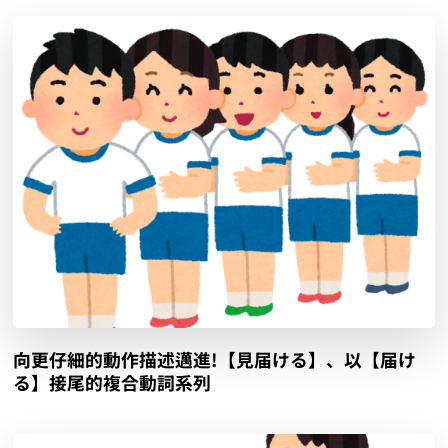
向更仔細的動作描述邁進!【見届ける】、以【届け
る】接尾的複合動詞系列