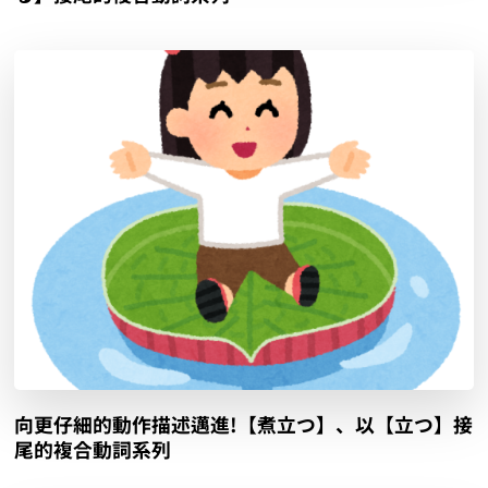
向更仔細的動作描述邁進!【煮立つ】、以【立つ】接
尾的複合動詞系列