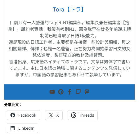
Tora【トラ】
目前只有一人營運的Target-N1編集部，編集長兼任編集者【拖
拿】。說句老實話，我沒有考到N1，因為我早在廿多年前還未轉
制前已經考取了日語1級能力。
還是現役的日語工作者，主要都是在接案一些設計與編輯，與之
相關翻譯、傳譯；也是一名爸爸，正在努力為開始學習日文的女
兒依進度，製訂獨立的教材及練習題。
香港出身、広東語ネイティブのトラです。文章は繁体字で書い
ています。主に日本語の勉強に関するコンテンツを発信してい
ますが、中国語の学習記事もあわせて執筆しています。
分享此文：
Facebook
X
Threads
LinkedIn