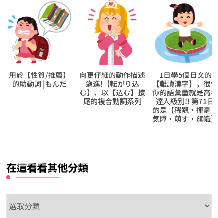
向更仔細的動作描述
1日學5個日文的
向更仔細的動作描
邁進!【転がり込
【難讀漢字】，很快
邁進!【乗り入れ
む】、以【込む】接
你的語彙量就是高手
る】、以【入れる
尾的複合動詞系列
達人級別!! 第71日
接尾的複合動詞系
的是【稀覯‧揮毫‧
気障‧萌す‧旗幟】
在這看看其他分類
在
這