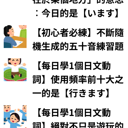
︰今日的是【います】
【初心者必練】不斷隨
機生成的五十音練習題
【每日學1個日文動
詞】使用頻率前十大之
一的是【行きます】
【每日學1個日文動
詞】絕對不只是遊玩的