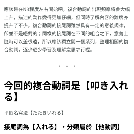
應該是在N3程度左右開始吧，複合動詞的出現頻率將會大幅
上升，描述的動作變得更加仔細，但同時了解內容的難度亦
提升了不少。複合動詞的接尾詞雖然具有一定的意義規律，
卻並不是絕對的；同樣的接尾詞在不同的組合之下，意義上
隨時可以差很遠，所以應該獨立開一個系列，整理相關的複
合動詞，逐少逐少學習及理解意思才行喔。
今回的複合動詞是【叩き入れ
る】
平假名寫法【たたきいれる】
接尾詞為【入れる】‧分類屬於【他動詞】