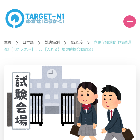
目標!!日本語能力試
真人編撰!!トラ先生的日語能力試題目練習及文法語彙課題網【中国語
勉強コンテンツも追加予定!!】
主頁
日本語
對應級別
N2程度
向更仔細的動作描述邁
N1合格
進!【叩き入れる】、以【入れる】接尾的複合動詞系列