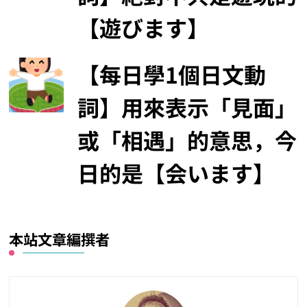
【遊びます】
【每日學1個日文動
詞】用來表示「見面」
或「相遇」的意思，今
日的是【会います】
本站文章編撰者