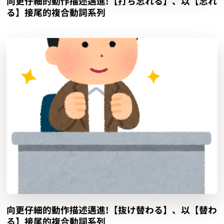
向更仔細的動作描述邁進!【打ち忘れる】、以【忘れ
る】接尾的複合動詞系列
向更仔細的動作描述邁進!【抜け替わる】、以【替わ
る】接尾的複合動詞系列