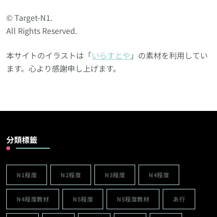
© Target-N1.
All Rights Reserved.
本サイトのイラストは「
いらすとや
」の素材を利用してい
ます。心より感謝申し上げます。
分類標籤
N1程度
N2程度
N3程度
N4程度
N4程度教材
N5程度
N5程度教材
あ行