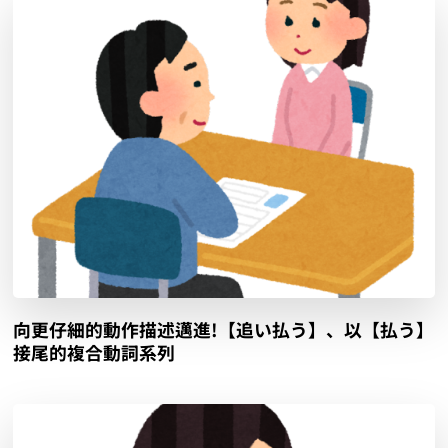
向更仔細的動作描述邁進!【追い払う】、以【払う】
接尾的複合動詞系列