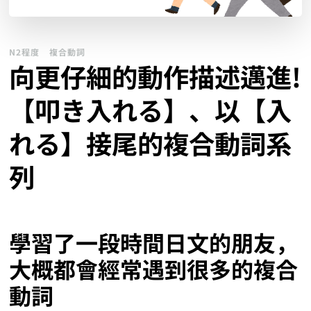
N2程度
複合動詞
向更仔細的動作描述邁進!
【叩き入れる】、以【入
れる】接尾的複合動詞系
列
學習了一段時間日文的朋友，
大概都會經常遇到很多的複合
動詞