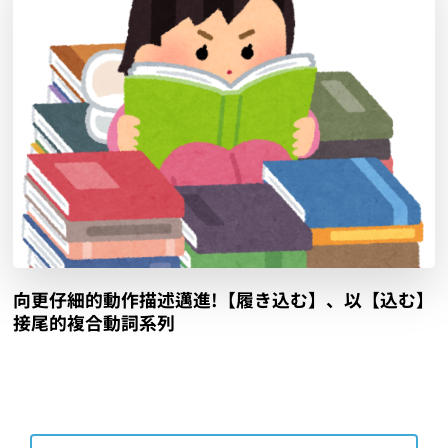
向更仔細的動作描述邁進!【履き込む】、以【込む】
接尾的複合動詞系列