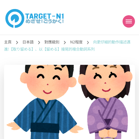
目標!!日本語能力試
真人編撰!!トラ先生的日語能力試題目練習及文法語彙課題網【中国語
勉強コンテンツも追加予定!!】
主頁
日本語
對應級別
N2程度
向更仔細的動作描述邁
N1合格
進!【取り留める】、以【留める】接尾的複合動詞系列