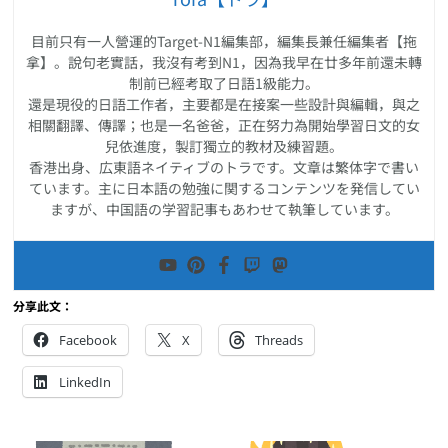
目前只有一人營運的Target-N1編集部，編集長兼任編集者【拖
拿】。說句老實話，我沒有考到N1，因為我早在廿多年前還未轉
制前已經考取了日語1級能力。
還是現役的日語工作者，主要都是在接案一些設計與編輯，與之
相關翻譯、傳譯；也是一名爸爸，正在努力為開始學習日文的女
兒依進度，製訂獨立的教材及練習題。
香港出身、広東語ネイティブのトラです。文章は繁体字で書い
ています。主に日本語の勉強に関するコンテンツを発信してい
ますが、中国語の学習記事もあわせて執筆しています。
分享此文：
Facebook
X
Threads
LinkedIn