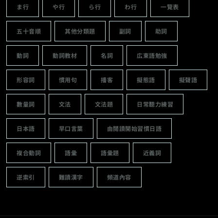
ま行
や行
ら行
わ行
一覽表
五十音順
其他分類題
副詞
助詞
動詞
動詞教材
名詞
広東語勉強
形容詞
慣用句
播客
擬態語
擬聲語
數量詞
文法
文法題
日常聽力練習
日本語
早口言葉
由閱讀開始習慣日語
複合動詞
語彙
語彙題
近義詞
逆索引
難讀漢字
頻道內容