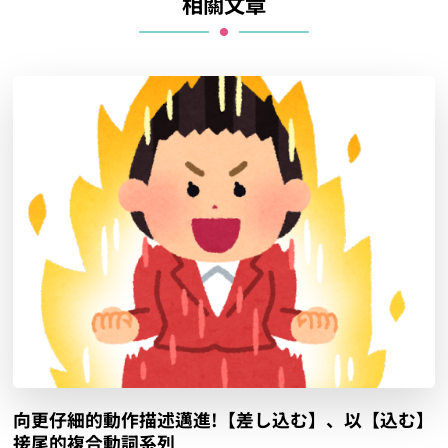
相關文章
向更仔細的動作描述邁進!【差し込む】、以【込む】
接尾的複合動詞系列