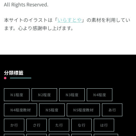
All Rights Reserved.
本サイトのイラストは「
いらすとや
」の素材を利用してい
ます。心より感謝申し上げます。
分類標籤
N1程度
N2程度
N3程度
N4程度
N4程度教材
N5程度
N5程度教材
あ行
か行
さ行
た行
な行
は行