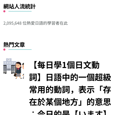
網站人流統計
其
他
分
2,095,648 位熱愛日語的學習者在此
類
熱門文章
【每日學1個日文動
詞】日語中的一個超級
常用的動詞，表示「存
在於某個地方」的意思
︰今日的是【います】