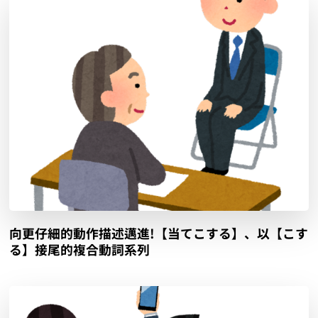
向更仔細的動作描述邁進!【当てこする】、以【こす
る】接尾的複合動詞系列