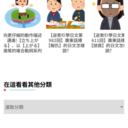
【逆索引學日文第
【逆索引學日文第
用聽解聽熟日語第
982回】廣東話裡
611回】廣東話裡
147回【請告訴我孩
【報仇】的日文怎樣
【拯救】的日文怎樣
子們的反應】的日
說?
說?
表現
在這看看其他分類
在
這
看
看