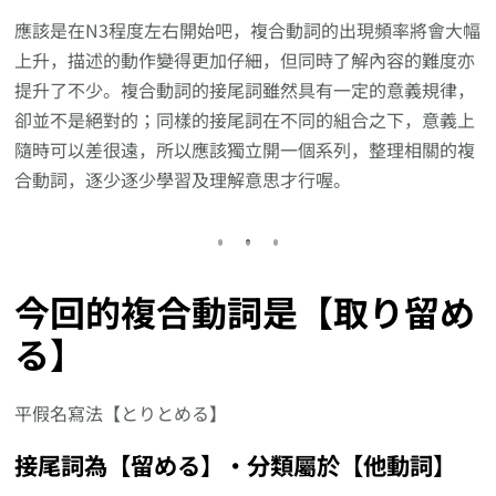
應該是在N3程度左右開始吧，複合動詞的出現頻率將會大幅
上升，描述的動作變得更加仔細，但同時了解內容的難度亦
提升了不少。複合動詞的接尾詞雖然具有一定的意義規律，
卻並不是絕對的；同樣的接尾詞在不同的組合之下，意義上
隨時可以差很遠，所以應該獨立開一個系列，整理相關的複
合動詞，逐少逐少學習及理解意思才行喔。
今回的複合動詞是【取り留め
る】
平假名寫法【とりとめる】
接尾詞為【留める】‧分類屬於【他動詞】