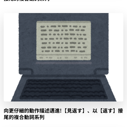
向更仔細的動作描述邁進!【見返す】、以【返す】接
尾的複合動詞系列