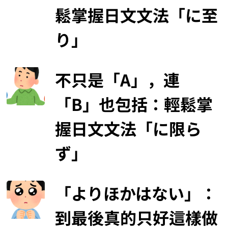
鬆掌握日文文法「に至
り」
不只是「A」，連
「B」也包括：輕鬆掌
握日文文法「に限ら
ず」
「よりほかはない」：
到最後真的只好這樣做