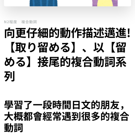
N2程度
複合動詞
向更仔細的動作描述邁進!
【取り留める】、以【留
める】接尾的複合動詞系
列
學習了一段時間日文的朋友，
大概都會經常遇到很多的複合
動詞