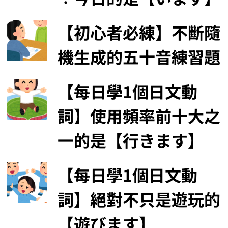
【初心者必練】不斷隨
機生成的五十音練習題
【每日學1個日文動
詞】使用頻率前十大之
一的是【行きます】
【每日學1個日文動
詞】絕對不只是遊玩的
【遊びます】