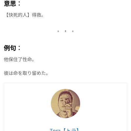
意思︰
【快死的人】得救。
例句︰
他保住了性命。
彼は命を取り留めた。
Tora【トラ】