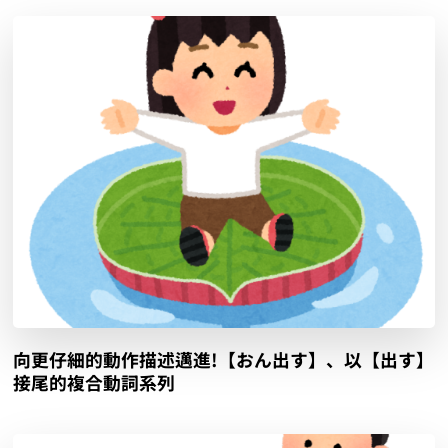
向更仔細的動作描述邁進!【おん出す】、以【出す】
接尾的複合動詞系列