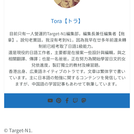
Tora【トラ】
目前只有一人營運的Target-N1編集部，編集長兼任編集者【拖
拿】。說句老實話，我沒有考到N1，因為我早在廿多年前還未轉
制前已經考取了日語1級能力。
還是現役的日語工作者，主要都是在接案一些設計與編輯，與之
相關翻譯、傳譯；也是一名爸爸，正在努力為開始學習日文的女
兒依進度，製訂獨立的教材及練習題。
香港出身、広東語ネイティブのトラです。文章は繁体字で書い
ています。主に日本語の勉強に関するコンテンツを発信してい
ますが、中国語の学習記事もあわせて執筆しています。
© Target-N1.