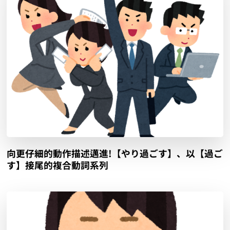
向更仔細的動作描述邁進!【やり過ごす】、以【過ご
す】接尾的複合動詞系列