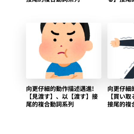
向更仔細的動作描述邁進!
向更仔細
【見渡す】、以【渡す】接
【買い取
尾的複合動詞系列
接尾的複