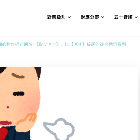
對應級別
對應分野
五十音順
試N1合格
網【中国語勉強コンテンツも追加予定!!】
細的動作描述邁進!【取り消す】、以【消す】接尾的複合動詞系列