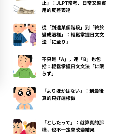
止」：JLPT常考、日常又超實
用的反差表達
從「到達某個階段」到「終於
變成這樣」：輕鬆掌握日文文
法「に至り」
不只是「A」，連「B」也包
括：輕鬆掌握日文文法「に限
らず」
「よりほかはない」：到最後
真的只好這樣做
「としたって」：就算真的那
樣，也不一定會改變結果