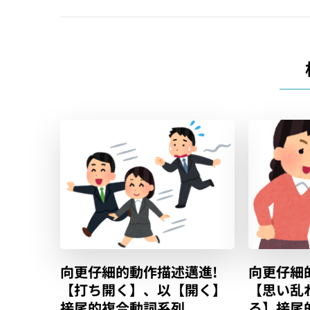
覽
向更仔細的動作描述邁進!
向更仔細
【打ち開く】、以【開く】
【思い乱
接尾的複合動詞系列
る】接尾