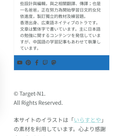
些設計與編輯，與之相關翻譯、傳譯；也是
一名爸爸，正在努力為開始學習日文的女兒
依進度，製訂獨立的教材及練習題。
香港出身、広東語ネイティブのトラです。
文章は繁体字で書いています。主に日本語
の勉強に関するコンテンツを発信していま
すが、中国語の学習記事もあわせて執筆し
ています。
© Target-N1.
All Rights Reserved.
本サイトのイラストは「
いらすとや
」
の素材を利用しています。心より感謝