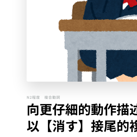
N2程度
複合動詞
向更仔細的動作描
以【消す】接尾的