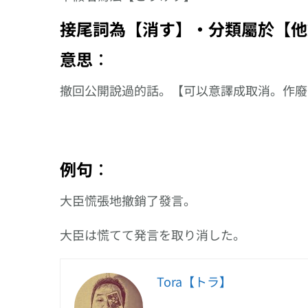
す】、以【散ら
接尾的複合動詞
接尾詞為【消す】‧分類屬於【他
意思︰
撤回公開說過的話。【可以意譯成取消。作廢
例句︰
大臣慌張地撤銷了發言。
大臣は慌てて発言を取り消した。
Tora【トラ】