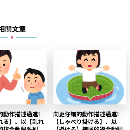
相關文章
的動作描述邁進!
向更仔細的動作描述邁進!
れる】、以【乱れ
【しゃべり掛ける】、以
的複合動詞系列
【掛ける】接尾的複合動詞