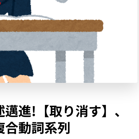
述邁進!【取り消す】、
複合動詞系列