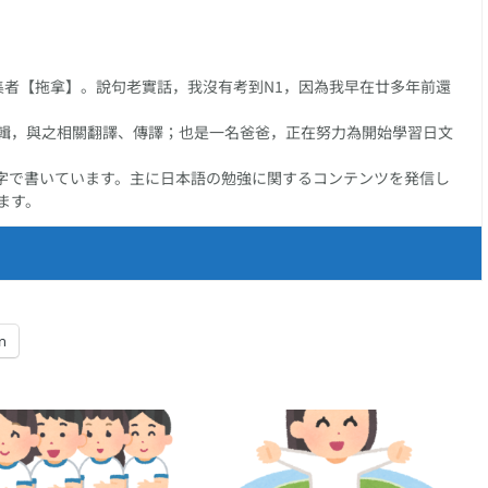
任編集者【拖拿】。說句老實話，我沒有考到N1，因為我早在廿多年前還
輯，與之相關翻譯、傳譯；也是一名爸爸，正在努力為開始學習日文
字で書いています。主に日本語の勉強に関するコンテンツを発信し
ます。
n