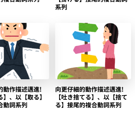
系列
的動作描述邁進!
向更仔細的動作描述邁進!
る】、以【取る】
【吐き捨てる】、以【捨て
合動詞系列
る】接尾的複合動詞系列