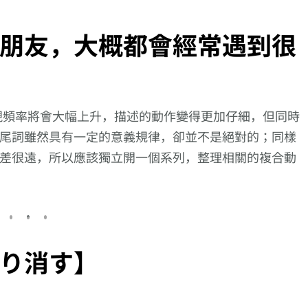
朋友，大概都會經常遇到很
現頻率將會大幅上升，描述的動作變得更加仔細，但同時
尾詞雖然具有一定的意義規律，卻並不是絕對的；同樣
差很遠，所以應該獨立開一個系列，整理相關的複合動
り消す】
描述
向更仔細的動作描述
向更仔細的動作描述
【逆索引學日
散ら
邁進!【満ち足り
邁進!【いぶし出
643回】廣東