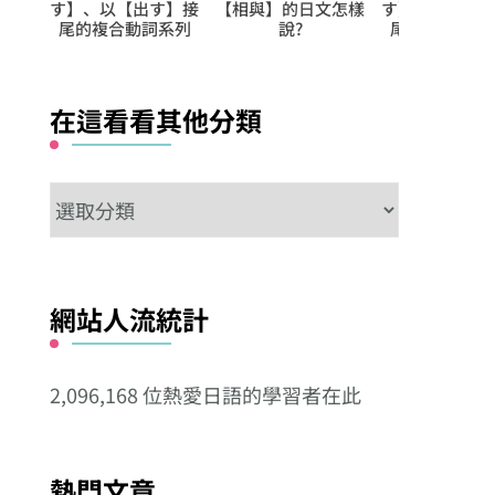
文怎樣
す】、以【出す】接
す】、以【こなす】
的微妙差
尾的複合動詞系列
接尾的複合動詞系列
在這看看其他分類
在
這
看
看
網站人流統計
其
他
2,096,168 位熱愛日語的學習者在此
分
類
熱門文章