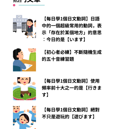
【每日學1個日文動詞】日語
中的一個超級常用的動詞，表
示「存在於某個地方」的意思
︰今日的是【います】
【初心者必練】不斷隨機生成
的五十音練習題
【每日學1個日文動詞】使用
頻率前十大之一的是【行きま
す】
【每日學1個日文動詞】絕對
不只是遊玩的【遊びます】