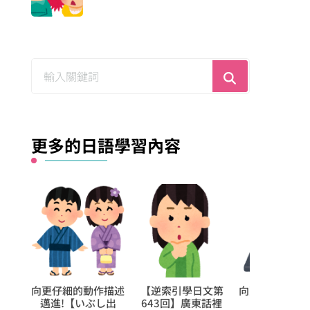
尋
找
什
麼？
更多的日語學習內容
文第
向更仔細的動作描述
向更仔細的動作描述
不可避免的「
話裡
邁進!【張り出
邁進!【歌いこな
い」與「ほか