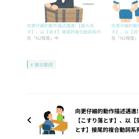
向更仔細的動作描述邁進!【踏み消
向更仔細的動
す】、以【消す】接尾的複合動詞系列
す】、以【消
在「N2程度」中
在「N2程度
複合動詞
文
章
向更仔細的動作描述邁進!
【こすり落とす】、以【
導
とす】接尾的複合動詞系