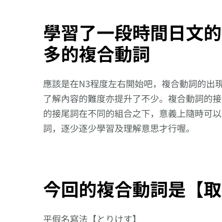
學習了一段時間日文的
多的複合動詞
應該是在N3程度左右開始吧，複合動詞的出
了解內容的難度亦提升了不少。複合動詞的接
的接尾詞在不同的組合之下，意義上隨時可以
詞，逐少逐少學習及理解意思才行喔。
今回的複合動詞是【取
向更仔細的動作
邁進!【威張り
平假名寫法【とりけす】