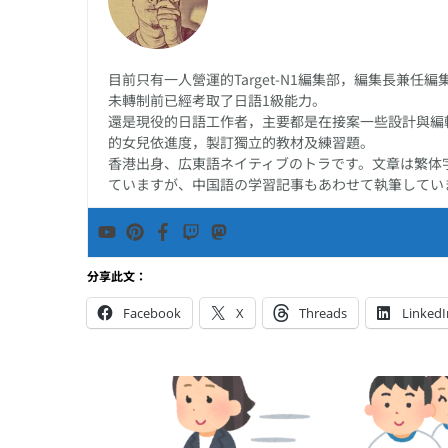
目前只有一人營運的Target-N1編集部，編集長兼
未轉制前已經考取了日語1級能力。
還是現役的日語工作者，主要都是在接案一些設計與編
的女兒依進度，製訂獨立的教材及練習題。
香港出身、広東語ネイティブのトラです。文章は繁体
ていますが、中国語の学習記事もあわせて執筆してい
分享此文：
Facebook
X
Threads
LinkedI