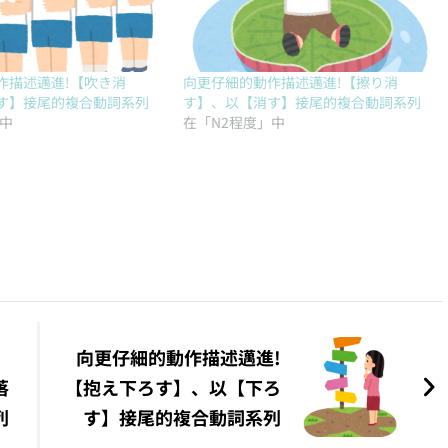
作描述邁進!【吹き消
向更仔細的動作描述邁進!【擦り消
す】接尾的複合動詞系列
す】、以【消す】接尾的複合動詞系列
」中
在「N2程度」中
向更仔細的動作描述邁進!
落
【抱え下ろす】、以【下ろ
列
す】接尾的複合動詞系列