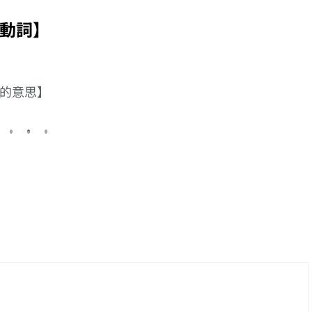
す】
る】、以【足りる】
す】、以【出す】接
【相與】的日
系列
接尾的複合動詞系列
尾的複合動詞系列
說?
動詞】
的意思】