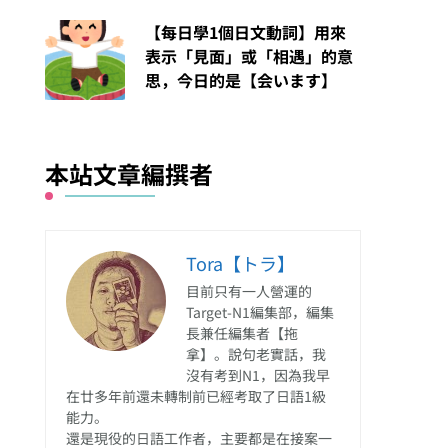
【每日學1個日文動詞】用來
表示「見面」或「相遇」的意
思，今日的是【会います】
本站文章編撰者
Tora【トラ】
目前只有一人營運的
Target-N1編集部，編集
長兼任編集者【拖
拿】。說句老實話，我
沒有考到N1，因為我早
在廿多年前還未轉制前已經考取了日語1級
能力。
還是現役的日語工作者，主要都是在接案一