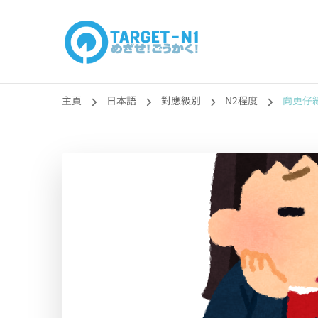
目標!!日本語能力
真人編撰!!トラ先生的日語能力試題目練習及文法語彙課題
主頁
日本語
對應級別
N2程度
向更仔