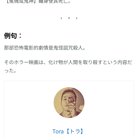
【冤魂或鬼神】纏身使其死亡。
例句︰
那部恐怖電影的劇情是鬼怪詛咒殺人。
そのホラー映画は、化け物が人間を取り殺すという内容だ
った。
Tora【トラ】