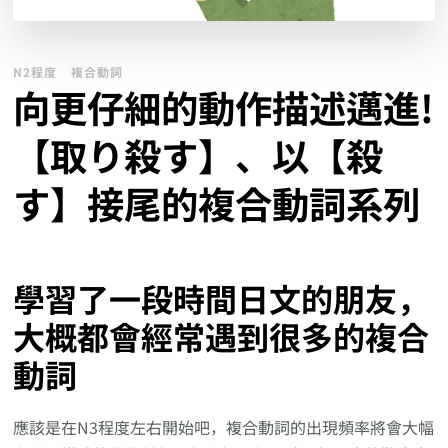
N2程度
複合動詞
向更仔細的動作描述邁進!
【取り殺す】、以【殺
す】接尾的複合動詞系列
學習了一段時間日文的朋友，
大概都會經常遇到很多的複合
動詞
應該是在N3程度左右開始吧，複合動詞的出現頻率將會大幅