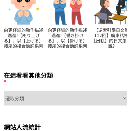
向更仔細的動作描述
【逆索引學日文第
用聽解聽熟日語第
邁進!【働き掛け
112回】廣東話裡
491回【真多啊】的
る】、以【掛ける】
【出軌】的日文怎樣
日常表現
接尾的複合動詞系列
說?
在這看看其他分類
在
這
看
看
網站人流統計
其