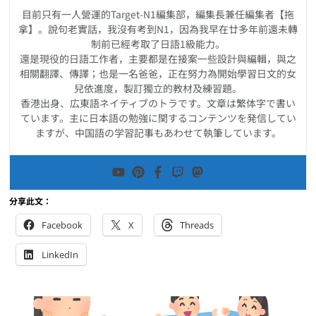
目前只有一人營運的Target-N1編集部，編集長兼任編集者【拖
拿】。說句老實話，我沒有考到N1，因為我早在廿多年前還未轉
制前已經考取了日語1級能力。
還是現役的日語工作者，主要都是在接案一些設計與編輯，與之
相關翻譯、傳譯；也是一名爸爸，正在努力為開始學習日文的女
兒依進度，製訂獨立的教材及練習題。
香港出身、広東語ネイティブのトラです。文章は繁体字で書い
ています。主に日本語の勉強に関するコンテンツを発信してい
ますが、中国語の学習記事もあわせて執筆しています。
分享此文：
Facebook
X
Threads
LinkedIn