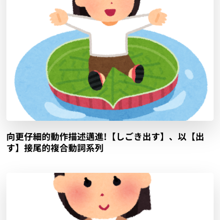
向更仔細的動作描述邁進!【しごき出す】、以【出
す】接尾的複合動詞系列