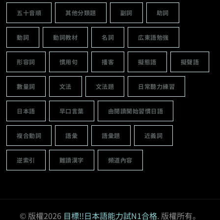
五十音順
其他分類題
副詞
助詞
動詞
動詞教材
名詞
広東語勉強
形容詞
慣用句
播客
擬態語
擬聲語
數量詞
文法
文法題
日常聽力練習
日本語
早口言葉
由閱讀開始習慣日語
複合動詞
語彙
語彙題
近義詞
逆索引
難讀漢字
頻道內容
© 版權2026
目標!!日本語能力試N1合格
. 版權所有。