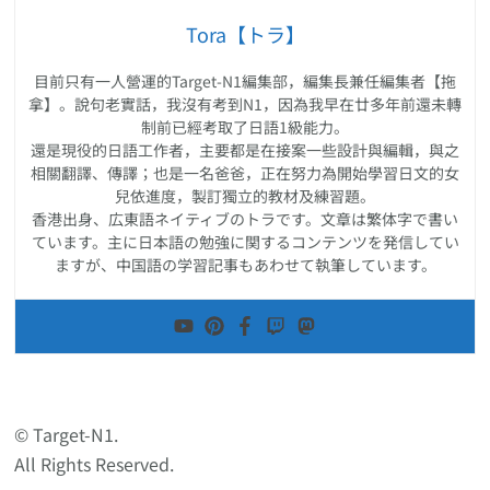
Tora【トラ】
目前只有一人營運的Target-N1編集部，編集長兼任編集者【拖
拿】。說句老實話，我沒有考到N1，因為我早在廿多年前還未轉
制前已經考取了日語1級能力。
還是現役的日語工作者，主要都是在接案一些設計與編輯，與之
相關翻譯、傳譯；也是一名爸爸，正在努力為開始學習日文的女
兒依進度，製訂獨立的教材及練習題。
香港出身、広東語ネイティブのトラです。文章は繁体字で書い
ています。主に日本語の勉強に関するコンテンツを発信してい
ますが、中国語の学習記事もあわせて執筆しています。
© Target-N1.
All Rights Reserved.