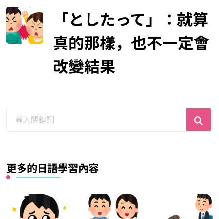
「としたって」：就算
真的那樣，也不一定會
改變結果
尋
找
什
麼？
更多的日語學習內容