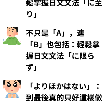
鬆掌握日文文法「に至
り」
不只是「A」，連
「B」也包括：輕鬆掌
握日文文法「に限ら
ず」
「よりほかはない」：
到最後真的只好這樣做