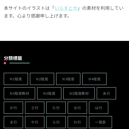
本サイトのイラストは「
いらすとや
」の素材を利用してい
ます。心より感謝申し上げます。
分類標籤
N1程度
N2程度
N3程度
N4程度
N4程度教材
N5程度
N5程度教材
あ行
か行
さ行
た行
な行
は行
ま行
や行
ら行
わ行
一覽表