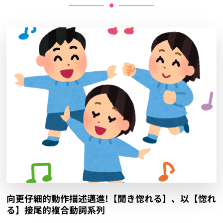
向更仔細的動作描述邁進!【聞き惚れる】、以【惚れ
る】接尾的複合動詞系列