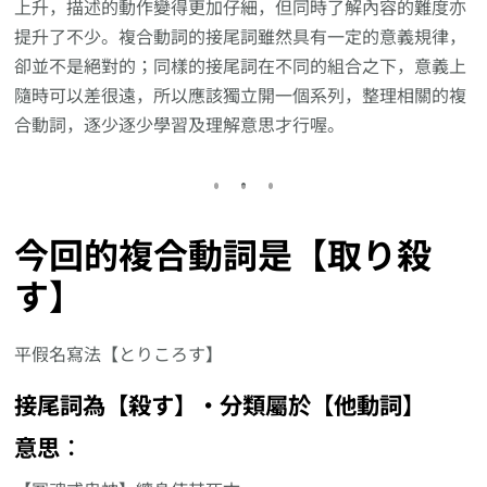
上升，描述的動作變得更加仔細，但同時了解內容的難度亦
提升了不少。複合動詞的接尾詞雖然具有一定的意義規律，
卻並不是絕對的；同樣的接尾詞在不同的組合之下，意義上
隨時可以差很遠，所以應該獨立開一個系列，整理相關的複
合動詞，逐少逐少學習及理解意思才行喔。
今回的複合動詞是【取り殺
す】
平假名寫法【とりころす】
接尾詞為【殺す】‧分類屬於【他動詞】
意思︰