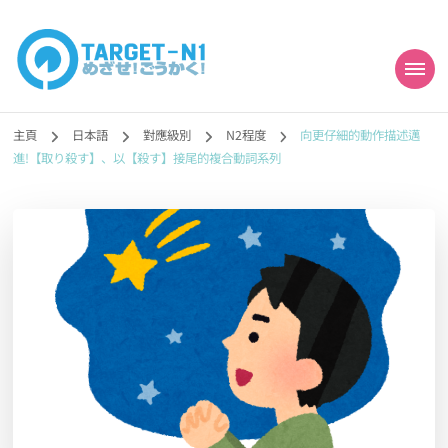
目標!!日本語能力試
真人編撰!!トラ先生的日語能力試題目練習及文法語彙課題網【中国語
勉強コンテンツも追加予定!!】
主頁
日本語
對應級別
N2程度
向更仔細的動作描述邁
N1合格
進!【取り殺す】、以【殺す】接尾的複合動詞系列