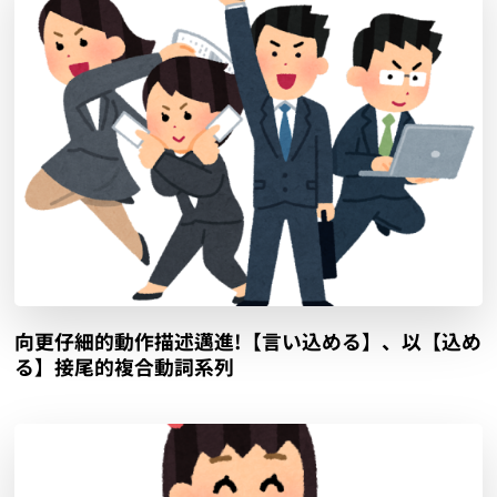
向更仔細的動作描述邁進!【言い込める】、以【込め
る】接尾的複合動詞系列