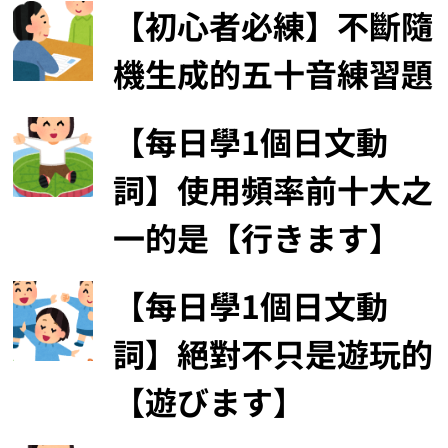
【初心者必練】不斷隨
機生成的五十音練習題
【每日學1個日文動
詞】使用頻率前十大之
一的是【行きます】
【每日學1個日文動
詞】絕對不只是遊玩的
【遊びます】