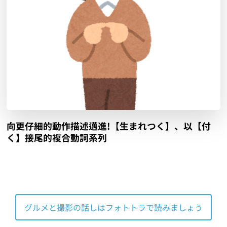
向更仔細的動作描述邁進!【生まれつく】、以【付
く】接尾的複合動詞系列
グルメと撮影の話しはフォトトラで読みましょう