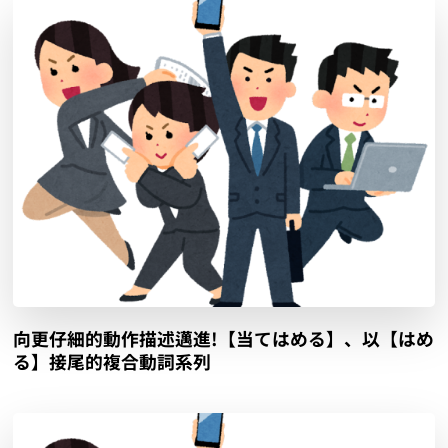
向更仔細的動作描述邁進!【当てはめる】、以【はめ
る】接尾的複合動詞系列