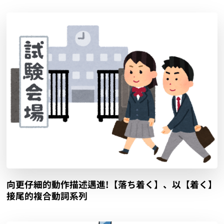
向更仔細的動作描述邁進!【落ち着く】、以【着く】
接尾的複合動詞系列