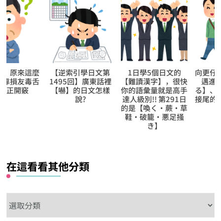
【逆索引學日文第
1日學5個日文的
向更仔細的動作描
1495回】廣東話裡
【難讀漢字】，很快
邁進!【盛り入れ
【嚇】的日文怎樣
你的語彙量就是高手
る】、以【入れる
說?
達人級別!! 第291日
接尾的複合動詞系
的是【喚く‧蕨‧草
鞋‧破籠‧悪足掻
き】
在這看看其他分類
在
這