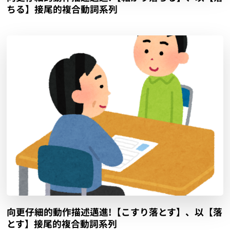
ちる】接尾的複合動詞系列
向更仔細的動作描述邁進!【こすり落とす】、以【落
とす】接尾的複合動詞系列