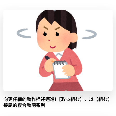
向更仔細的動作描述邁進!【取っ組む】、以【組む】
接尾的複合動詞系列