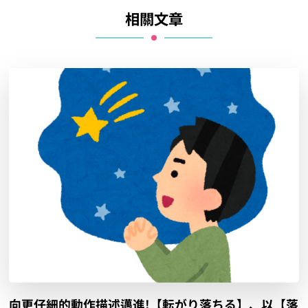
相關文章
向更仔細的動作描述邁進!【転がり落ちる】、以【落