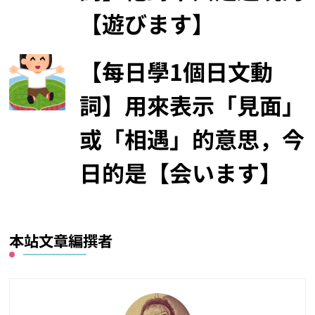
【遊びます】
【每日學1個日文動
詞】用來表示「見面」
或「相遇」的意思，今
日的是【会います】
本站文章編撰者