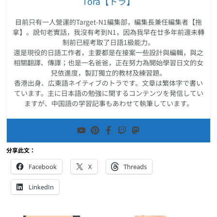
Tora【トラ】
目前只有一人營運的Target-N1編集部，編集長兼任編集者【拖
拿】。說句老實話，我沒有考到N1，因為我早在廿多年前還未轉
制前已經考取了日語1級能力。
還是現役的日語工作者，主要都是在接案一些設計與編輯，與之
相關翻譯、傳譯；也是一名爸爸，正在努力為開始學習日文的女
兒依進度，製訂獨立的教材及練習題。
香港出身、広東語ネイティブのトラです。文章は繁体字で書い
ています。主に日本語の勉強に関するコンテンツを発信してい
ますが、中国語の学習記事もあわせて執筆しています。
分享此文：
Facebook
X
Threads
LinkedIn