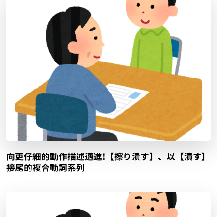
向更仔細的動作描述邁進!【擦り潰す】、以【潰す】
接尾的複合動詞系列