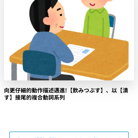
向更仔細的動作描述邁進!【飲みつぶす】、以【潰
す】接尾的複合動詞系列