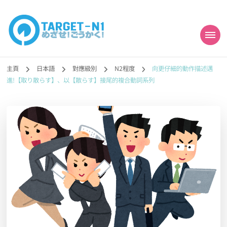
目標!!日本語能力試
真人編撰!!トラ先生的日語能力試題目練習及文法語彙課題網【中国語
勉強コンテンツも追加予定!!】
主頁
日本語
對應級別
N2程度
向更仔細的動作描述邁
N1合格
進!【取り散らす】、以【散らす】接尾的複合動詞系列