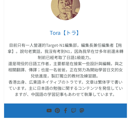
Tora【トラ】
目前只有一人營運的Target-N1編集部，編集長兼任編集者【拖
拿】。說句老實話，我沒有考到N1，因為我早在廿多年前還未轉
制前已經考取了日語1級能力。
還是現役的日語工作者，主要都是在接案一些設計與編輯，與之
相關翻譯、傳譯；也是一名爸爸，正在努力為開始學習日文的女
兒依進度，製訂獨立的教材及練習題。
香港出身、広東語ネイティブのトラです。文章は繁体字で書い
ています。主に日本語の勉強に関するコンテンツを発信してい
ますが、中国語の学習記事もあわせて執筆しています。