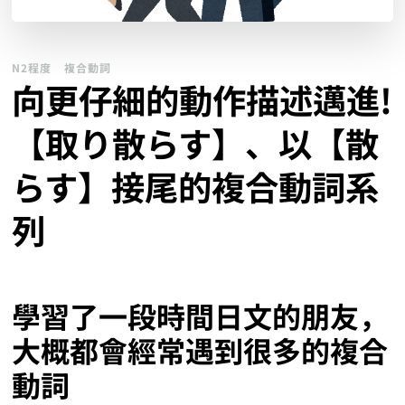
N2程度
複合動詞
向更仔細的動作描述邁進!
【取り散らす】、以【散
らす】接尾的複合動詞系
列
學習了一段時間日文的朋友，
大概都會經常遇到很多的複合
動詞