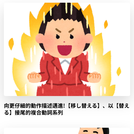
向更仔細的動作描述邁進!【移し替える】、以【替え
る】接尾的複合動詞系列