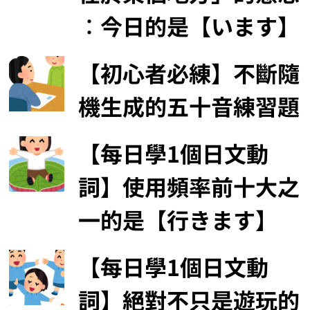
︰今日的是【います】
【初心者必練】不斷隨
機生成的五十音練習題
【每日學1個日文動
詞】使用頻率前十大之
一的是【行きます】
【每日學1個日文動
詞】絕對不只是遊玩的