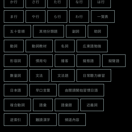
か行
さ行
た行
な行
は行
ま行
や行
ら行
わ行
一覽表
五十音順
其他分類題
副詞
助詞
動詞
動詞教材
名詞
広東語勉強
形容詞
慣用句
播客
擬態語
擬聲語
數量詞
文法
文法題
日常聽力練習
日本語
早口言葉
由閱讀開始習慣日語
複合動詞
語彙
語彙題
近義詞
逆索引
難讀漢字
頻道內容