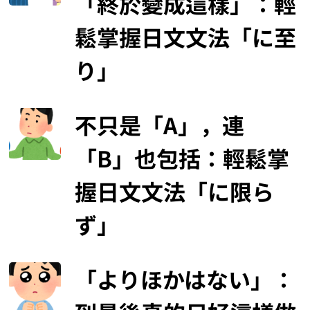
「終於變成這樣」：輕
鬆掌握日文文法「に至
り」
不只是「A」，連
「B」也包括：輕鬆掌
握日文文法「に限ら
ず」
「よりほかはない」：