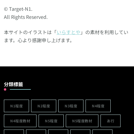
© Target-N1.
All Rights Reserved.
本サイトのイラストは「
いらすとや
」の素材を利用してい
ます。心より感謝申し上げます。
分類標籤
N1程度
N2程度
N3程度
N4程度
N4程度教材
N5程度
N5程度教材
あ行