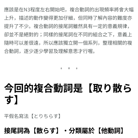
應該是在N3程度左右開始吧，複合動詞的出現頻率將會大幅
上升，描述的動作變得更加仔細，但同時了解內容的難度亦
提升了不少。複合動詞的接尾詞雖然具有一定的意義規律，
卻並不是絕對的；同樣的接尾詞在不同的組合之下，意義上
隨時可以差很遠，所以應該獨立開一個系列，整理相關的複
合動詞，逐少逐少學習及理解意思才行喔。
今回的複合動詞是【取り散ら
す】
平假名寫法【とりちらす】
接尾詞為【散らす】‧分類屬於【他動詞】