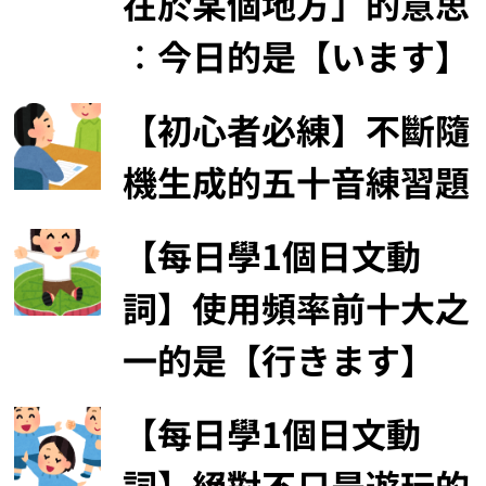
在於某個地方」的意思
︰今日的是【います】
【初心者必練】不斷隨
機生成的五十音練習題
【每日學1個日文動
詞】使用頻率前十大之
一的是【行きます】
【每日學1個日文動
詞】絕對不只是遊玩的