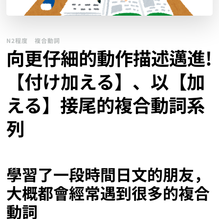
N2程度
複合動詞
向更仔細的動作描述邁進!
【付け加える】、以【加
える】接尾的複合動詞系
列
學習了一段時間日文的朋友，
大概都會經常遇到很多的複合
動詞