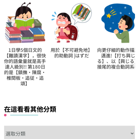
用於【不可避免地】
向更仔細的動作描述
【逆索引學日文第
的助動詞 |はずだ
邁進!【打ち興じ
1513回】廣東話裡
る】、以【興じる】
【總結】的日文怎
接尾的複合動詞系列
說?
在這看看其他分類
在
這