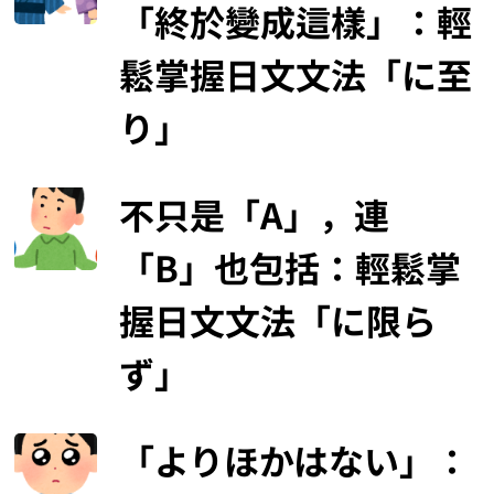
「終於變成這樣」：輕
鬆掌握日文文法「に至
り」
不只是「A」，連
「B」也包括：輕鬆掌
握日文文法「に限ら
ず」
「よりほかはない」：