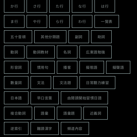
か行
さ行
た行
な行
は行
ま行
や行
ら行
わ行
一覽表
五十音順
其他分類題
副詞
助詞
動詞
動詞教材
名詞
広東語勉強
形容詞
慣用句
播客
擬態語
擬聲語
數量詞
文法
文法題
日常聽力練習
日本語
早口言葉
由閱讀開始習慣日語
複合動詞
語彙
語彙題
近義詞
逆索引
難讀漢字
頻道內容