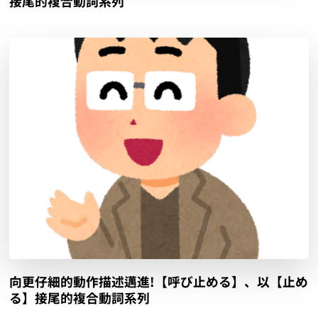
接尾的複合動詞系列
向更仔細的動作描述邁進!【呼び止める】、以【止め
る】接尾的複合動詞系列