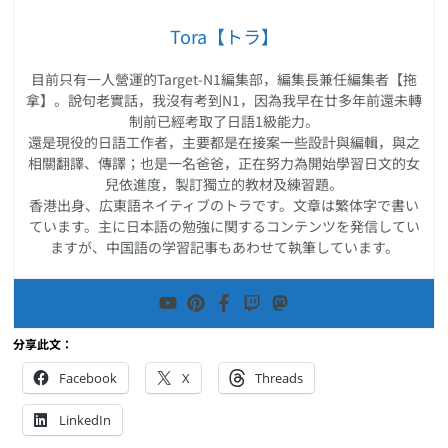
Tora【トラ】
目前只有一人營運的Target-N1編集部，編集長兼任編集者【拖
拿】。說句老實話，我沒有考到N1，因為我早在廿多年前還未轉
制前已經考取了日語1級能力。
還是現役的日語工作者，主要都是在接案一些設計與編輯，與之
相關翻譯、傳譯；也是一名爸爸，正在努力為開始學習日文的女
兒依進度，製訂獨立的教材及練習題。
香港出身、広東語ネイティブのトラです。文章は繁体字で書い
ています。主に日本語の勉強に関するコンテンツを発信してい
ますが、中国語の学習記事もあわせて執筆しています。
分享此文：
Facebook
X
Threads
LinkedIn