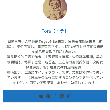
Tora【トラ】
目前只有一人營運的Target-N1編集部，編集長兼任編集者【拖
拿】。說句老實話，我沒有考到N1，因為我早在廿多年前還未轉
制前已經考取了日語1級能力。
還是現役的日語工作者，主要都是在接案一些設計與編輯，與之
相關翻譯、傳譯；也是一名爸爸，正在努力為開始學習日文的女
兒依進度，製訂獨立的教材及練習題。
香港出身、広東語ネイティブのトラです。文章は繁体字で書い
ています。主に日本語の勉強に関するコンテンツを発信してい
ますが、中国語の学習記事もあわせて執筆しています。