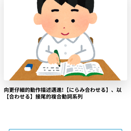
向更仔細的動作描述邁進!【にらみ合わせる】、以
【合わせる】接尾的複合動詞系列