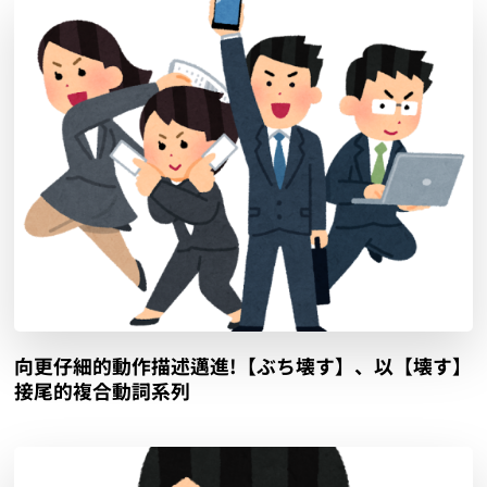
向更仔細的動作描述邁進!【ぶち壊す】、以【壊す】
接尾的複合動詞系列