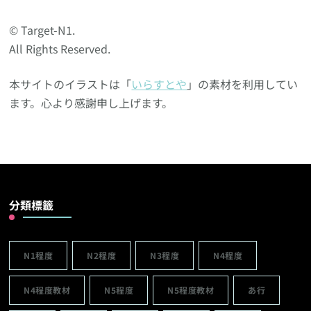
© Target-N1.
All Rights Reserved.
本サイトのイラストは「
いらすとや
」の素材を利用してい
ます。心より感謝申し上げます。
分類標籤
N1程度
N2程度
N3程度
N4程度
N4程度教材
N5程度
N5程度教材
あ行