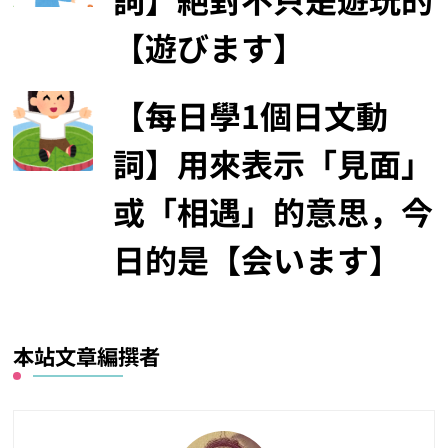
【遊びます】
【每日學1個日文動
詞】用來表示「見面」
或「相遇」的意思，今
日的是【会います】
本站文章編撰者