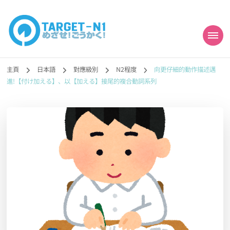
目標!!日本語能力試
真人編撰!!トラ先生的日語能力試題目練習及文法語彙課題網【中国語
勉強コンテンツも追加予定!!】
主頁
日本語
對應級別
N2程度
向更仔細的動作描述邁
N1合格
進!【付け加える】、以【加える】接尾的複合動詞系列