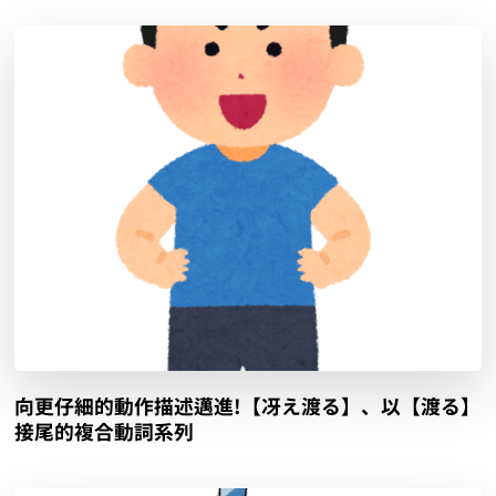
向更仔細的動作描述邁進!【冴え渡る】、以【渡る】
接尾的複合動詞系列