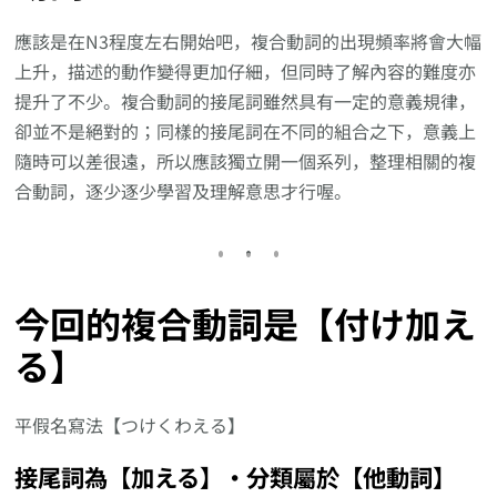
應該是在N3程度左右開始吧，複合動詞的出現頻率將會大幅
上升，描述的動作變得更加仔細，但同時了解內容的難度亦
提升了不少。複合動詞的接尾詞雖然具有一定的意義規律，
卻並不是絕對的；同樣的接尾詞在不同的組合之下，意義上
隨時可以差很遠，所以應該獨立開一個系列，整理相關的複
合動詞，逐少逐少學習及理解意思才行喔。
今回的複合動詞是【付け加え
る】
平假名寫法【つけくわえる】
接尾詞為【加える】‧分類屬於【他動詞】