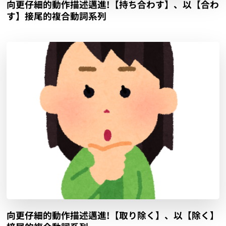
向更仔細的動作描述邁進!【持ち合わす】、以【合わ
す】接尾的複合動詞系列
向更仔細的動作描述邁進!【取り除く】、以【除く】