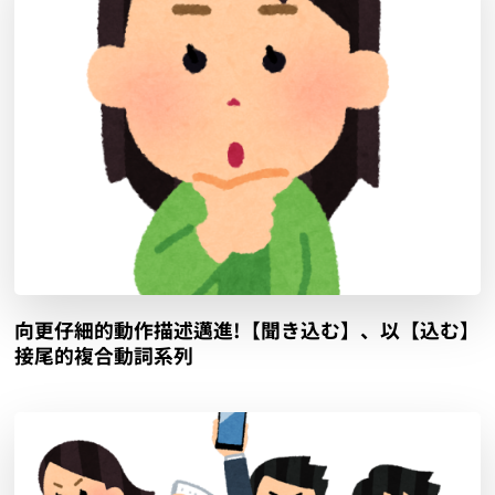
向更仔細的動作描述邁進!【聞き込む】、以【込む】
接尾的複合動詞系列