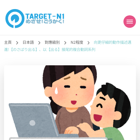
目標!!日本語能力試
真人編撰!!トラ先生的日語能力試題目練習及文法語彙課題網【中国語
勉強コンテンツも追加予定!!】
主頁
日本語
對應級別
N2程度
向更仔細的動作描述邁
N1合格
進!【のさばり出る】、以【出る】接尾的複合動詞系列