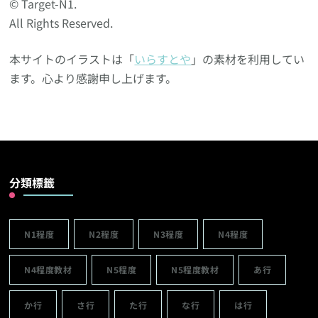
© Target-N1.
All Rights Reserved.
本サイトのイラストは「
いらすとや
」の素材を利用してい
ます。心より感謝申し上げます。
分類標籤
N1程度
N2程度
N3程度
N4程度
N4程度教材
N5程度
N5程度教材
あ行
か行
さ行
た行
な行
は行