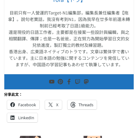
目前只有一人營運的Target-N1編集部，編集長兼任編集者【拖
拿】。說句老實話，我沒有考到N1，因為我早在廿多年前還未轉
制前已經考取了日語1級能力。
還是現役的日語工作者，主要都是在接案一些設計與編輯，與之
相關翻譯、傳譯；也是一名爸爸，正在努力為開始學習日文的女
兒依進度，製訂獨立的教材及練習題。
香港出身、広東語ネイティブのトラです。文章は繁体字で書い
ています。主に日本語の勉強に関するコンテンツを発信してい
ますが、中国語の学習記事もあわせて執筆しています。
分享此文：
Facebook
X
Threads
LinkedIn