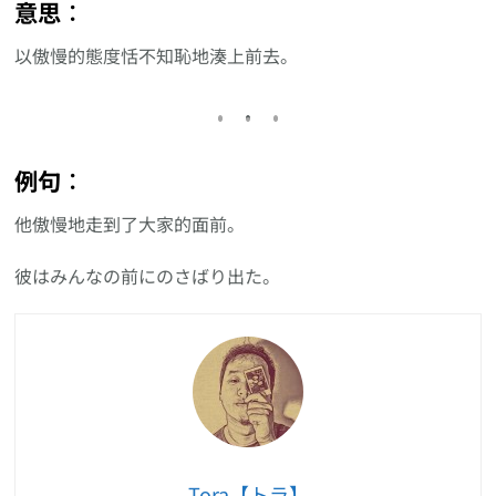
意思︰
以傲慢的態度恬不知恥地湊上前去。
例句︰
他傲慢地走到了大家的面前。
彼はみんなの前にのさばり出た。
Tora【トラ】