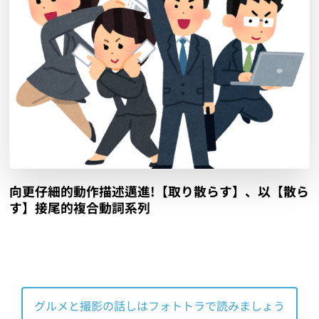
向更仔細的動作描述邁進!【取り散らす】、以【散ら
す】接尾的複合動詞系列
グルメと撮影の話しはフォトトラで読みましょう