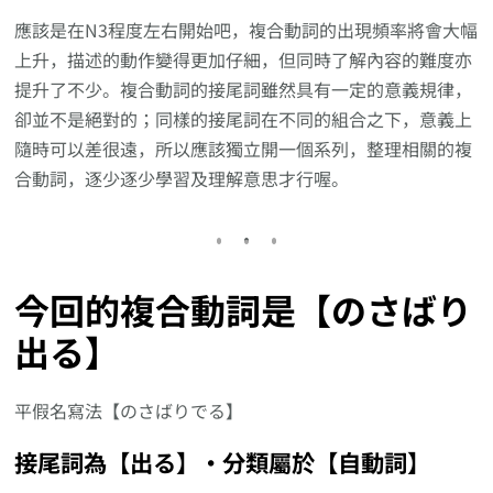
應該是在N3程度左右開始吧，複合動詞的出現頻率將會大幅
上升，描述的動作變得更加仔細，但同時了解內容的難度亦
提升了不少。複合動詞的接尾詞雖然具有一定的意義規律，
卻並不是絕對的；同樣的接尾詞在不同的組合之下，意義上
隨時可以差很遠，所以應該獨立開一個系列，整理相關的複
合動詞，逐少逐少學習及理解意思才行喔。
今回的複合動詞是【のさばり
出る】
平假名寫法【のさばりでる】
接尾詞為【出る】‧分類屬於【自動詞】