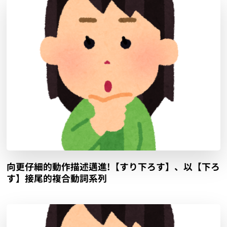
向更仔細的動作描述邁進!【すり下ろす】、以【下ろ
す】接尾的複合動詞系列