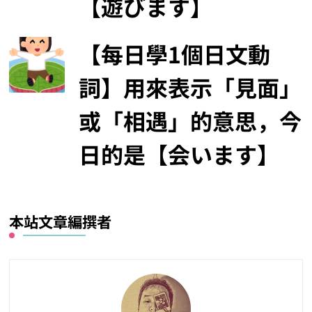
【遊びます】
【每日學1個日文動
詞】用來表示「見面」
或「相遇」的意思，今
日的是【会います】
本站文章編撰者