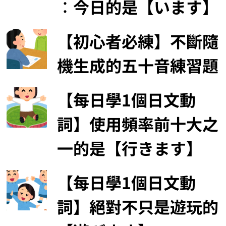
︰今日的是【います】
【初心者必練】不斷隨
機生成的五十音練習題
【每日學1個日文動
詞】使用頻率前十大之
一的是【行きます】
【每日學1個日文動
詞】絕對不只是遊玩的