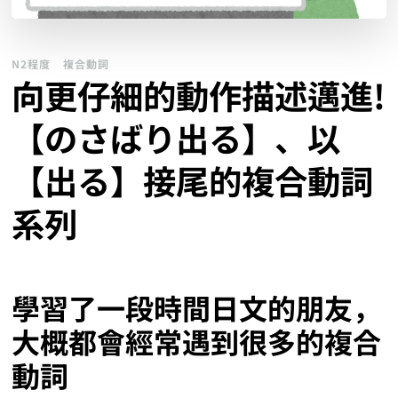
N2程度
複合動詞
向更仔細的動作描述邁進!
【のさばり出る】、以
【出る】接尾的複合動詞
系列
學習了一段時間日文的朋友，
大概都會經常遇到很多的複合
動詞