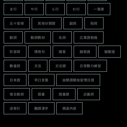
ま行
や行
ら行
わ行
一覽表
五十音順
其他分類題
副詞
助詞
動詞
動詞教材
名詞
広東語勉強
形容詞
慣用句
播客
擬態語
擬聲語
數量詞
文法
文法題
日常聽力練習
日本語
早口言葉
由閱讀開始習慣日語
複合動詞
語彙
語彙題
近義詞
逆索引
難讀漢字
頻道內容