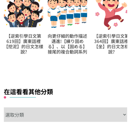
向更仔細的動作描述
【逆索引學日文第
用聽解聽熟日語第
邁進!【練り固め
364回】廣東話裡
82回【大家做完禮
る】、以【固める】
【坐】的日文怎樣
拜走出來了】的日
接尾的複合動詞系列
說?
表現
在這看看其他分類
在
這
看