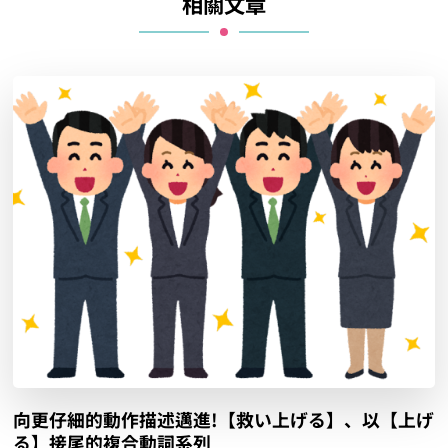
相關文章
向更仔細的動作描述邁進!【救い上げる】、以【上げ
る】接尾的複合動詞系列