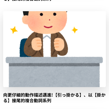
向更仔細的動作描述邁進!【引っ掛かる】、以【掛か
る】接尾的複合動詞系列