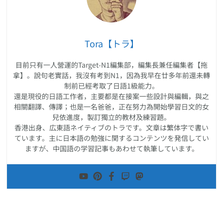
Tora【トラ】
目前只有一人營運的Target-N1編集部，編集長兼任編集者【拖
拿】。說句老實話，我沒有考到N1，因為我早在廿多年前還未轉
制前已經考取了日語1級能力。
還是現役的日語工作者，主要都是在接案一些設計與編輯，與之
相關翻譯、傳譯；也是一名爸爸，正在努力為開始學習日文的女
兒依進度，製訂獨立的教材及練習題。
香港出身、広東語ネイティブのトラです。文章は繁体字で書い
ています。主に日本語の勉強に関するコンテンツを発信してい
ますが、中国語の学習記事もあわせて執筆しています。