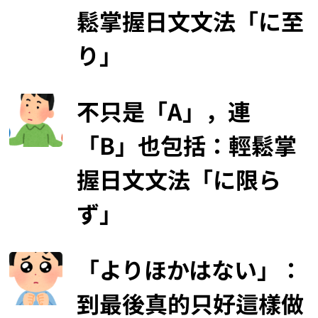
鬆掌握日文文法「に至
り」
不只是「A」，連
「B」也包括：輕鬆掌
握日文文法「に限ら
ず」
「よりほかはない」：
到最後真的只好這樣做