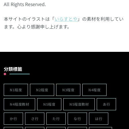
All Rights Reserved.
本サイトのイラストは「
いらすとや
」の素材を利用してい
ます。心より感謝申し上げます。
分類標籤
N1程度
N2程度
N3程度
N4程度
N4程度教材
N5程度
N5程度教材
あ行
か行
さ行
た行
な行
は行