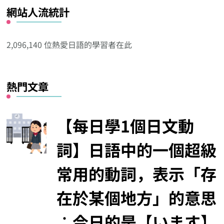
網站人流統計
其
他
分
2,096,140 位熱愛日語的學習者在此
類
熱門文章
【每日學1個日文動
詞】日語中的一個超級
常用的動詞，表示「存
在於某個地方」的意思
︰今日的是【います】