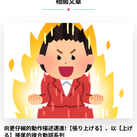
相關文章
向更仔細的動作描述邁進!【張り上げる】、以【上げ
る】接尾的複合動詞系列