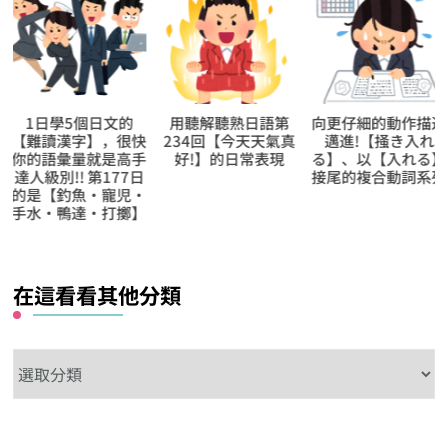
用聽解聽熟日語第
向更仔細的動作描述
向更仔細的動作描
234回【今天天氣真
邁進!【掻き入れ
邁進!【積み立て
好!】的日常表現
る】、以【入れる】
る】、以【立てる
接尾的複合動詞系列
接尾的複合動詞系
在這看看其他分類
在
這
看
看