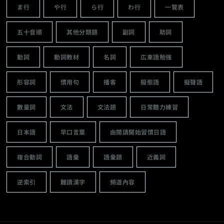
ま行
や行
ら行
わ行
一覽表
五十音順
其他分類題
副詞
助詞
動詞
動詞教材
名詞
広東語勉強
形容詞
慣用句
播客
擬態語
擬聲語
數量詞
文法
文法題
日常聽力練習
日本語
早口言葉
由閱讀開始習慣日語
複合動詞
語彙
語彙題
近義詞
逆索引
難讀漢字
頻道內容