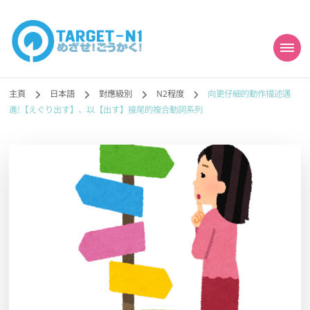
目標!!日本語能力試
真人編撰!!トラ先生的日語能力試題目練習及文法語彙課題網【中国語
勉強コンテンツも追加予定!!】
主頁
日本語
對應級別
N2程度
向更仔細的動作描述邁
N1合格
進!【えぐり出す】、以【出す】接尾的複合動詞系列