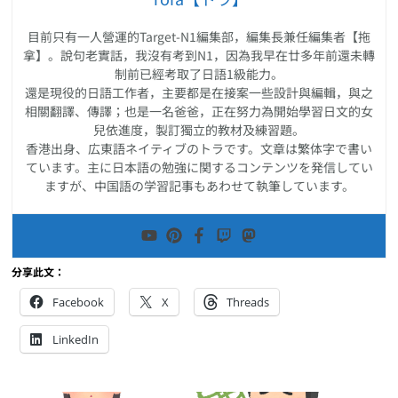
目前只有一人營運的Target-N1編集部，編集長兼任編集者【拖
拿】。說句老實話，我沒有考到N1，因為我早在廿多年前還未轉
制前已經考取了日語1級能力。
還是現役的日語工作者，主要都是在接案一些設計與編輯，與之
相關翻譯、傳譯；也是一名爸爸，正在努力為開始學習日文的女
兒依進度，製訂獨立的教材及練習題。
香港出身、広東語ネイティブのトラです。文章は繁体字で書い
ています。主に日本語の勉強に関するコンテンツを発信してい
ますが、中国語の学習記事もあわせて執筆しています。
分享此文：
Facebook
X
Threads
LinkedIn