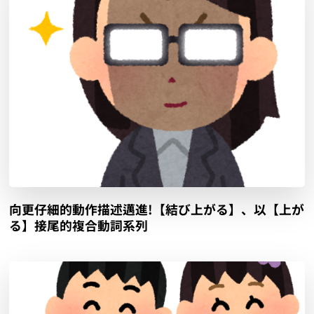
向更仔細的動作描述邁進!【結び上がる】、以【上が
る】接尾的複合動詞系列