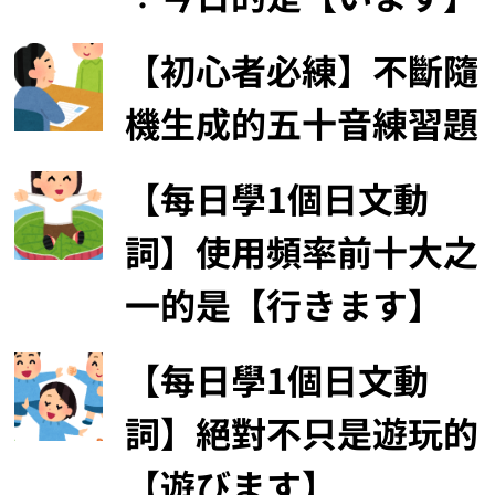
【初心者必練】不斷隨
機生成的五十音練習題
【每日學1個日文動
詞】使用頻率前十大之
一的是【行きます】
【每日學1個日文動
詞】絕對不只是遊玩的
【遊びます】