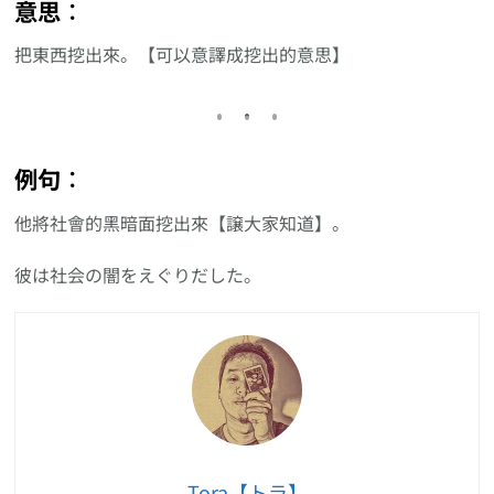
意思︰
把東西挖出來。【可以意譯成挖出的意思】
例句︰
他將社會的黑暗面挖出來【譲大家知道】。
彼は社会の闇をえぐりだした。
Tora【トラ】