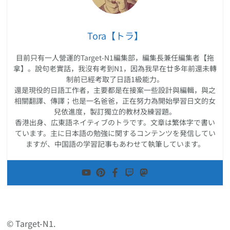
Tora【トラ】
目前只有一人營運的Target-N1編集部，編集長兼任編集者【拖
拿】。說句老實話，我沒有考到N1，因為我早在廿多年前還未轉
制前已經考取了日語1級能力。
還是現役的日語工作者，主要都是在接案一些設計與編輯，與之
相關翻譯、傳譯；也是一名爸爸，正在努力為開始學習日文的女
兒依進度，製訂獨立的教材及練習題。
香港出身、広東語ネイティブのトラです。文章は繁体字で書い
ています。主に日本語の勉強に関するコンテンツを発信してい
ますが、中国語の学習記事もあわせて執筆しています。
© Target-N1.