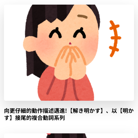
向更仔細的動作描述邁進!【解き明かす】、以【明か
す】接尾的複合動詞系列