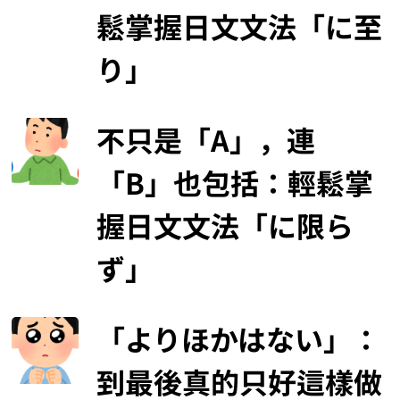
鬆掌握日文文法「に至
り」
不只是「A」，連
「B」也包括：輕鬆掌
握日文文法「に限ら
ず」
「よりほかはない」：
到最後真的只好這樣做