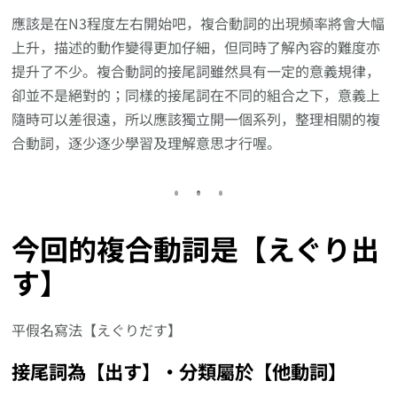
應該是在N3程度左右開始吧，複合動詞的出現頻率將會大幅
上升，描述的動作變得更加仔細，但同時了解內容的難度亦
提升了不少。複合動詞的接尾詞雖然具有一定的意義規律，
卻並不是絕對的；同樣的接尾詞在不同的組合之下，意義上
隨時可以差很遠，所以應該獨立開一個系列，整理相關的複
合動詞，逐少逐少學習及理解意思才行喔。
今回的複合動詞是【えぐり出
す】
平假名寫法【えぐりだす】
接尾詞為【出す】‧分類屬於【他動詞】