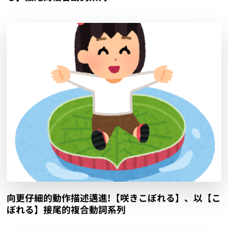
向更仔細的動作描述邁進!【咲きこぼれる】、以【こ
ぼれる】接尾的複合動詞系列