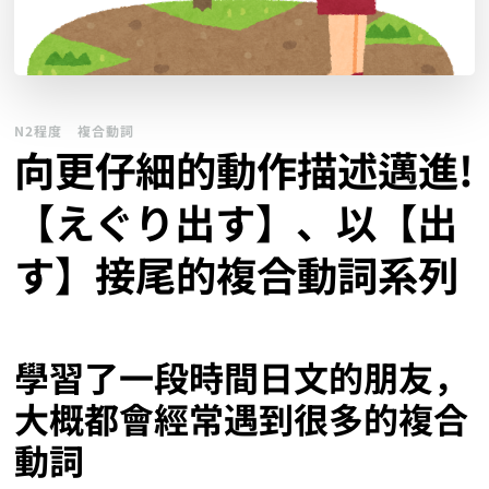
N2程度
複合動詞
向更仔細的動作描述邁進!
【えぐり出す】、以【出
す】接尾的複合動詞系列
學習了一段時間日文的朋友，
大概都會經常遇到很多的複合
動詞