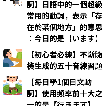
詞】日語中的一個超級
常用的動詞，表示「存
在於某個地方」的意思
︰今日的是【います】
【初心者必練】不斷隨
機生成的五十音練習題
【每日學1個日文動
詞】使用頻率前十大之
一的是【行きます】