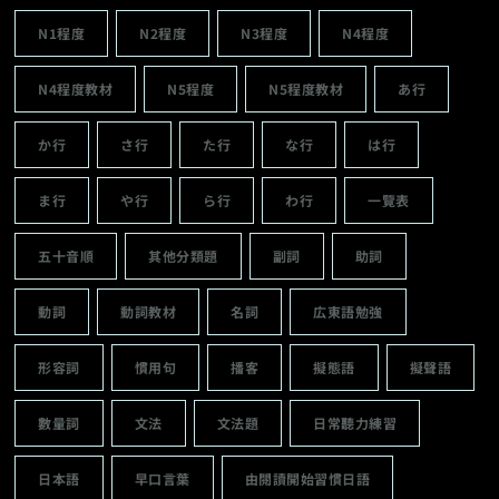
N1程度
N2程度
N3程度
N4程度
N4程度教材
N5程度
N5程度教材
あ行
か行
さ行
た行
な行
は行
ま行
や行
ら行
わ行
一覽表
五十音順
其他分類題
副詞
助詞
動詞
動詞教材
名詞
広東語勉強
形容詞
慣用句
播客
擬態語
擬聲語
數量詞
文法
文法題
日常聽力練習
日本語
早口言葉
由閱讀開始習慣日語