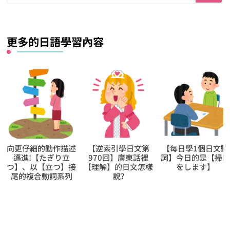
什
麼？
更多的日語學習內容
【逆索引學日文第
【每日學1個日文動
向更仔細的動作描
970回】廣東話裡
詞】今日的是【掃除
邁進!【握り合
【理解】的日文怎樣
をします】
う】、以【合う】
說?
尾的複合動詞系列