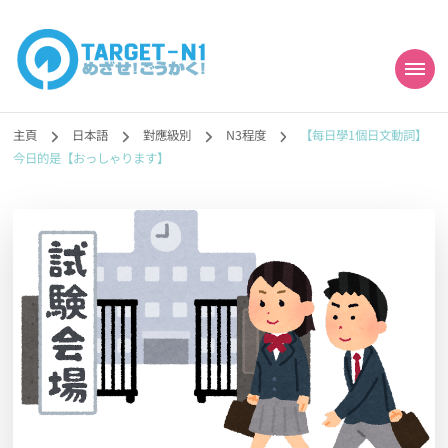
目標!!日本語能力試
真人編撰!!トラ先生的日語能力試題目練習及文法語彙課題網【中国語
勉強コンテンツも追加予定!!】
主頁
日本語
對應級別
N3程度
【每日學1個日文動詞】
N1合格
今日的是【おっしゃります】