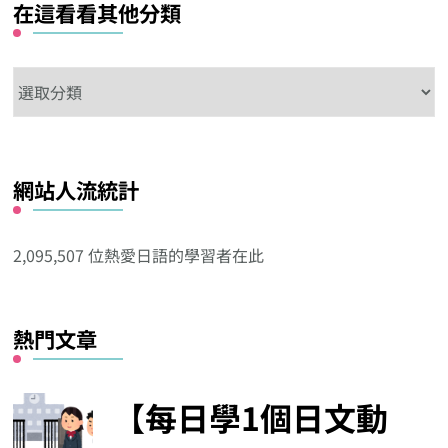
在這看看其他分類
在
這
看
看
網站人流統計
其
他
分
2,095,507 位熱愛日語的學習者在此
類
熱門文章
【每日學1個日文動