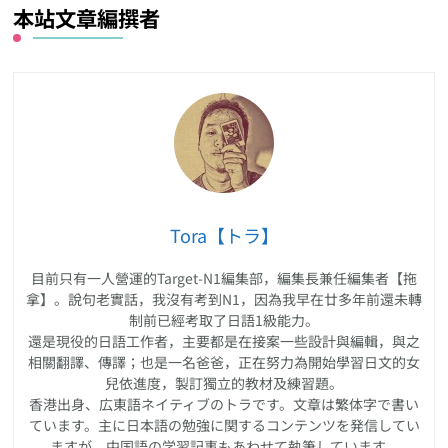
本站文章編撰者
Tora【トラ】
目前只有一人營運的Target-N1編集部，編集長兼任編集者【拖
拿】。說句老實話，我沒有考到N1，因為我早在廿多年前還未轉
制前已經考取了日語1級能力。
還是現役的日語工作者，主要都是在接案一些設計與編輯，與之
相關翻譯、傳譯；也是一名爸爸，正在努力為開始學習日文的女
兒依進度，製訂獨立的教材及練習題。
香港出身、広東語ネイティブのトラです。文章は繁体字で書い
ています。主に日本語の勉強に関するコンテンツを発信してい
ますが、中国語の学習記事もあわせて執筆しています。