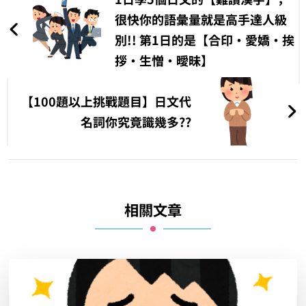
導
很快你的語彙量就是高手達人級
別!! 第1日的是【合印‧愛嬌‧挨
覽
拶‧生憎‧曖昧】
【100題以上挑戰題目】日文代
名詞你究竟識幾多??
相關文章