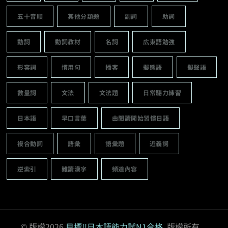
五十音順
其他分類題
副詞
助詞
動詞
動詞教材
名詞
広東語勉強
形容詞
慣用句
播客
擬態語
擬聲語
數量詞
文法
文法題
日常聽力練習
日本語
早口言葉
由閱讀開始習慣日語
複合動詞
語彙
語彙題
近義詞
逆索引
難讀漢字
頻道內容
© 版權2026
目標!!日本語能力試N1合格
. 版權所有。