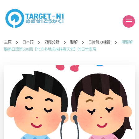
目標!!日本語能力試
真人編撰!!トラ先生的日語能力試題目練習及文法語彙課題網【中国語
勉強コンテンツも追加予定!!】
主頁
日本語
對應分野
聽解
日常聽力練習
用聽解
N1合格
聽熟日語第500回【北方多地迎來降雪天氣】的日常表現