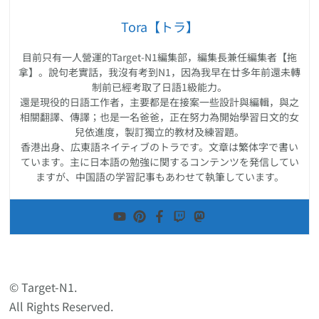
Tora【トラ】
目前只有一人營運的Target-N1編集部，編集長兼任編集者【拖
拿】。說句老實話，我沒有考到N1，因為我早在廿多年前還未轉
制前已經考取了日語1級能力。
還是現役的日語工作者，主要都是在接案一些設計與編輯，與之
相關翻譯、傳譯；也是一名爸爸，正在努力為開始學習日文的女
兒依進度，製訂獨立的教材及練習題。
香港出身、広東語ネイティブのトラです。文章は繁体字で書い
ています。主に日本語の勉強に関するコンテンツを発信してい
ますが、中国語の学習記事もあわせて執筆しています。
© Target-N1.
All Rights Reserved.