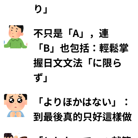
り」
不只是「A」，連
「B」也包括：輕鬆掌
握日文文法「に限ら
ず」
「よりほかはない」：
到最後真的只好這樣做