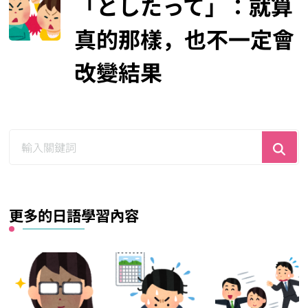
「としたって」：就算
真的那樣，也不一定會
改變結果
尋
找
什
麼？
更多的日語學習內容