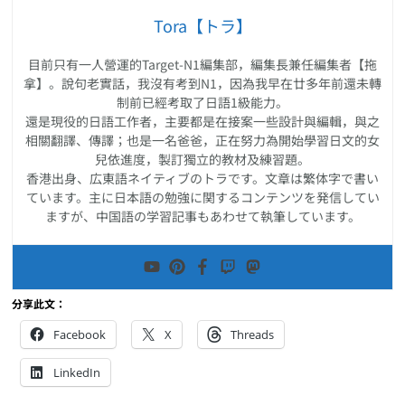
Tora【トラ】
目前只有一人營運的Target-N1編集部，編集長兼任編集者【拖
拿】。說句老實話，我沒有考到N1，因為我早在廿多年前還未轉
制前已經考取了日語1級能力。
還是現役的日語工作者，主要都是在接案一些設計與編輯，與之
相關翻譯、傳譯；也是一名爸爸，正在努力為開始學習日文的女
兒依進度，製訂獨立的教材及練習題。
香港出身、広東語ネイティブのトラです。文章は繁体字で書い
ています。主に日本語の勉強に関するコンテンツを発信してい
ますが、中国語の学習記事もあわせて執筆しています。
分享此文：
Facebook
X
Threads
LinkedIn