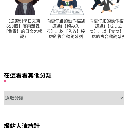
【逆索引學日文第
向更仔細的動作描述
向更仔細的動作描
658回】廣東話裡
邁進!【頼み入
邁進!【成り立
【負責】的日文怎樣
る】、以【入る】接
つ】、以【立つ】
說?
尾的複合動詞系列
尾的複合動詞系列
在這看看其他分類
在
這
看
看
網站人流統計
其