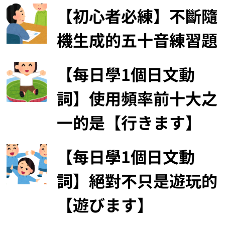
【初心者必練】不斷隨
機生成的五十音練習題
【每日學1個日文動
詞】使用頻率前十大之
一的是【行きます】
【每日學1個日文動
詞】絕對不只是遊玩的
【遊びます】