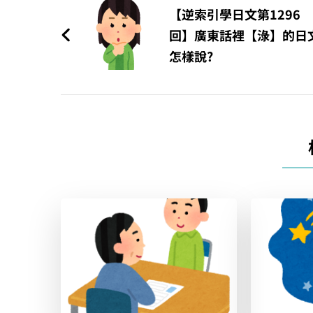
章
【逆索引學日文第1296
回】廣東話裡【淥】的日
導
怎樣說?
覽