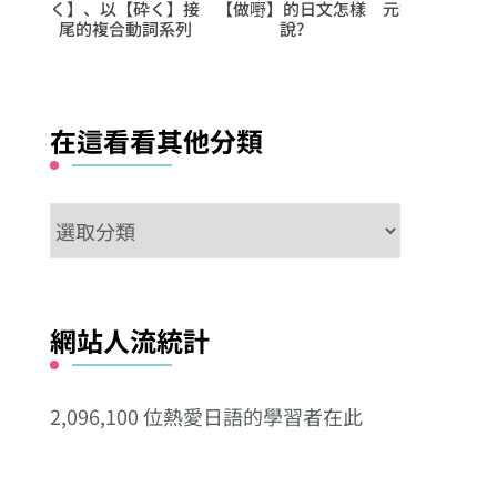
做嘢】的日文怎樣
元押金】的日常表現
樣，還更厲害！
る
說?
接
在這看看其他分類
在
這
看
看
網站人流統計
其
他
2,096,100 位熱愛日語的學習者在此
分
類