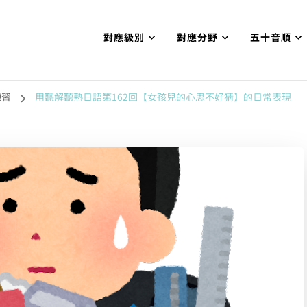
對應級別
對應分野
五十音順
試N1合格
網【中国語勉強コンテンツも追加予定!!】
練習
用聽解聽熟日語第162回【女孩兒的心思不好猜】的日常表現