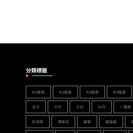
分類標籤
N1程度
N2程度
N3程度
N4程度
ま行
や行
ら行
わ行
一覽表
形容詞
慣用句
播客
擬態語