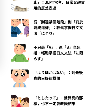
止」：JLPT常考、日常又超實
用的反差表達
從「到達某個階段」到「終於
變成這樣」：輕鬆掌握日文文
法「に至り」
不只是「A」，連「B」也包
括：輕鬆掌握日文文法「に限
らず」
「よりほかはない」：到最後
真的只好這樣做
「としたって」：就算真的那
樣，也不一定會改變結果