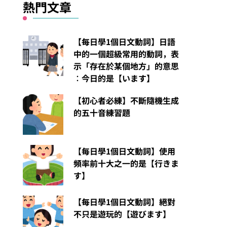
熱門文章
【每日學1個日文動詞】日語
中的一個超級常用的動詞，表
示「存在於某個地方」的意思
︰今日的是【います】
【初心者必練】不斷隨機生成
的五十音練習題
【每日學1個日文動詞】使用
頻率前十大之一的是【行きま
す】
【每日學1個日文動詞】絕對
不只是遊玩的【遊びます】