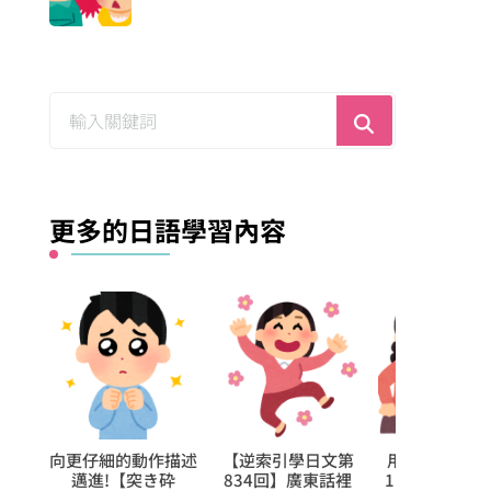
尋
找
什
麼？
更多的日語學習內容
逆索引學日文第
用聽解聽熟日語第
「のみならず／のみ
向
34回】廣東話裡
11回【你得交二十
か」輕鬆學：不只這