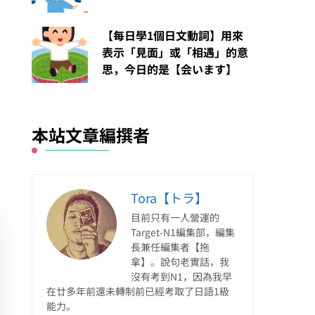
【每日學1個日文動詞】用來
表示「見面」或「相遇」的意
思，今日的是【会います】
本站文章編撰者
Tora【トラ】
目前只有一人營運的
Target-N1編集部，編集
長兼任編集者【拖
拿】。說句老實話，我
沒有考到N1，因為我早
在廿多年前還未轉制前已經考取了日語1級
能力。