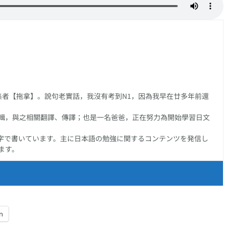
】、以【付ける】
【伸】的日文怎樣
く】、以【砕く】接
【
尾的複合動詞系列
說?
尾的複合動詞系列
任編集者【拖拿】。說句老實話，我沒有考到N1，因為我早在廿多年前還
輯，與之相關翻譯、傳譯；也是一名爸爸，正在努力為開始學習日文
字で書いています。主に日本語の勉強に関するコンテンツを発信し
ます。
n