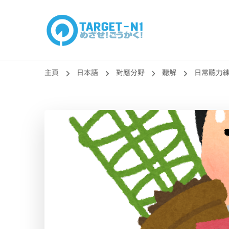
目標!!日本語能力
真人編撰!!トラ先生的日語能力試題目練習及文法語彙課題
主頁
日本語
對應分野
聽解
日常聽力