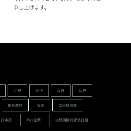
申し上げます。
さ行
た行
な行
は行
動詞教材
名詞
広東語勉強
日本語
早口言葉
由閱讀開始習慣日語