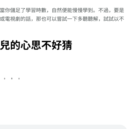
當你儲足了學習時數，自然便能慢慢學到。不過，要是
或電視劇的話，那也可以嘗試一下多聽聽解，試試以不
兒的心思不好猜
更仔細的動作描述
【逆索引學日文第
向更仔細的動作描述
【
進!【蹴り付け
342回】廣東話裡
邁進!【突き砕
8