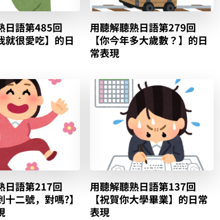
熟日語第485回
用聽解聽熟日語第279回
我就很愛吃】的日
【你今年多大歲數？】的日
常表現
熟日語第217回
用聽解聽熟日語第137回
到十二號，對嗎?】
【祝賀你大學畢業】的日常
現
表現