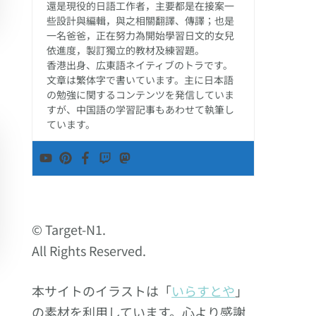
還是現役的日語工作者，主要都是在接案一
些設計與編輯，與之相關翻譯、傳譯；也是
一名爸爸，正在努力為開始學習日文的女兒
依進度，製訂獨立的教材及練習題。
香港出身、広東語ネイティブのトラです。
文章は繁体字で書いています。主に日本語
の勉強に関するコンテンツを発信していま
すが、中国語の学習記事もあわせて執筆し
ています。
© Target-N1.
All Rights Reserved.
本サイトのイラストは「
いらすとや
」
の素材を利用しています。心より感謝