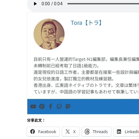
る
接
Tora【トラ】
目前只有一人營運的Target-N1編集部，編集長兼
未轉制前已經考取了日語1級能力。
還是現役的日語工作者，主要都是在接案一些設計與編
的女兒依進度，製訂獨立的教材及練習題。
香港出身、広東語ネイティブのトラです。文章は繁体
ていますが、中国語の学習記事もあわせて執筆してい
分享此文：
Facebook
X
Threads
LinkedI