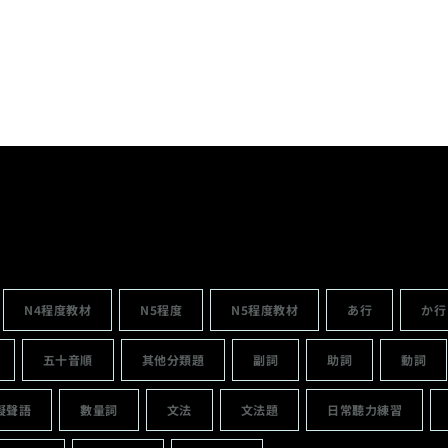
N4程度教材
N5程度
N5程度教材
あ行
か行
五十音順
其他分類題
副詞
助詞
動詞
擬聲語
數量詞
文法
文法題
日常聽力練習