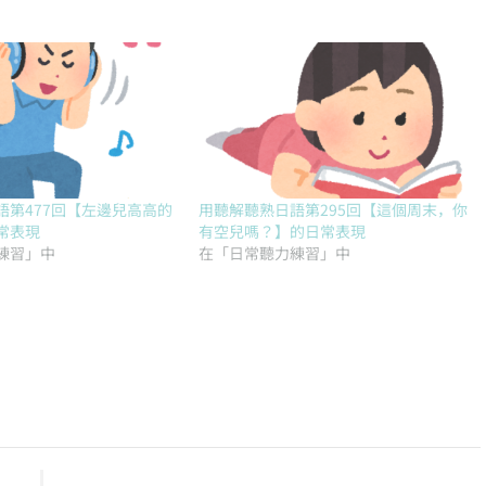
語第477回【左邊兒高高的
用聽解聽熟日語第295回【這個周末，你
常表現
有空兒嗎？】的日常表現
練習」中
在「日常聽力練習」中