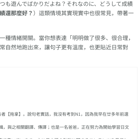
つも遊んでばかりだよね？それなのに、どうして成績
績還那麼好？
）這類情境其實現實中也很常見，帶著一
一種情緒開關。當你想表達「明明做了很多、很合理，
常自然地跑出來，讓句子更有溫度，也更貼近日常對
任編集者【拖拿】。說句老實話，我沒有考到N1，因為我早在廿多年前還
輯，與之相關翻譯、傳譯；也是一名爸爸，正在努力為開始學習日文