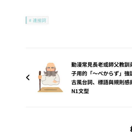
連接詞
文
章
動漫常見長老或師父教訓
子用的「〜べからず」強
導
古風台詞、標語與規則感
覽
N1文型