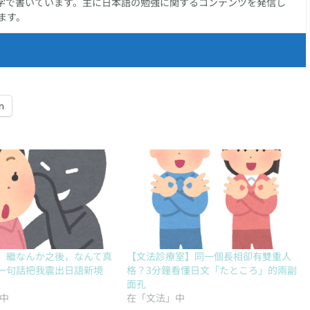
字で書いています。主に日本語の勉強に関するコンテンツを発信し
ます。
n
，繼なんか之後，なんて真
【文法診療室】同一個長相卻有雙重人
一句話把我震出日語新境
格？3分鐘看懂日文「たところ」的兩副
面孔
」中
在「文法」中