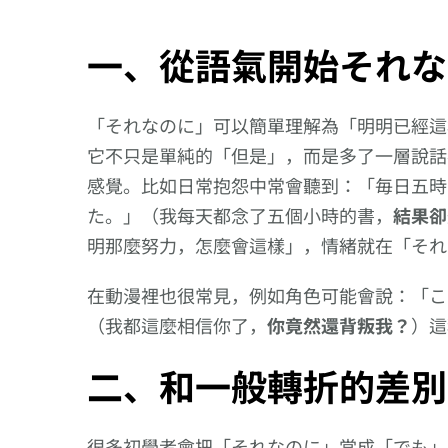
一、從語氣開始それな
「それなのに」可以簡單理解為「明明已經這
它不只是單純的「但是」，而是多了一層說話
感覺。比如日常抱怨中常會聽到：「毎日五時
た。」（我每天都念了五個小時的書，
結果卻
明那麼努力，怎麼會這樣」，情緒就在「それ
在動漫裡也很常見，例如角色可能會說：「こ
（我都這麼相信你了，
你竟然還背叛我？
）這
二、和一般轉折的差別
【逆索引學日文第
用於表達請求或徵求
用聽解聽熟日
218回】廣東話裡
許可的意思。（動詞
313回【下午
很多初學者會把「それなのに」當成「でも」