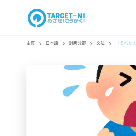
目標!!日本語能力
真人編撰!!トラ先生的日語能力試題目練習及文法語彙課題
主頁
日本語
對應分野
文法
「それな