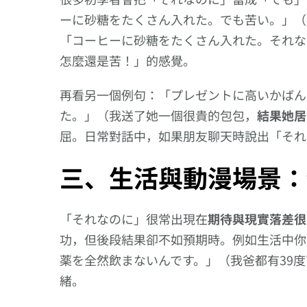
【生病】的日文怎樣
使役形）させてくだ
課，我得上課】
說?
さい／請讓我……；
常表現
ーに砂糖をたくさん入れた。でも苦い。」（
請允許我……
「コーヒーに砂糖をたくさん入れた。それな
怎麼還是苦！」的感覺。
再看另一個例句：「プレゼントに高いかばん
た。」（我送了她一個很貴的包包，
結果她居
屈。日常對話中，如果朋友聊天時說出「それ
三、生活與動漫場景：
「それなのに」很常出現在
期待與現實落差很
功，但後段結果卻不如預期時。例如生活中你
薬を全然飲まないんです。」（我爸都有39
緒。