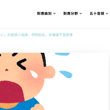
對應級別
對應分野
五十音順
試N1合格
網【中国語勉強コンテンツも追加予定!!】
のに」的語感小指南：明明如此，卻偏偏不是那樣