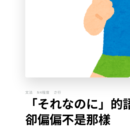
文法
N4程度
さ行
「それなのに」的
卻偏偏不是那樣