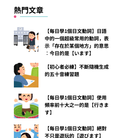
熱門文章
【每日學1個日文動詞】日語
中的一個超級常用的動詞，表
示「存在於某個地方」的意思
︰今日的是【います】
【初心者必練】不斷隨機生成
的五十音練習題
【每日學1個日文動詞】使用
頻率前十大之一的是【行きま
す】
【每日學1個日文動詞】絕對
不只是遊玩的【遊びます】