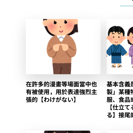
基本含義
在許多的漫畫等場面當中也
製」某種
有被使用，用於表達強烈主
服、食品
張的【わけがない】
【仕立て
る】接尾