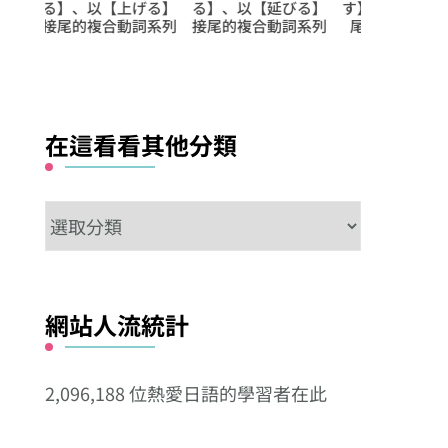
びる】
す】、以【出す】接
ない】
む】、以【込
詞系列
尾的複合動詞系列
尾的複合動詞
在這看看其他分類
在
這
看
看
網站人流統計
其
他
2,096,188 位熱愛日語的學習者在此
分
類