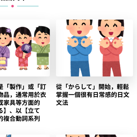
是「製作」或「訂
從「からして」開始，輕鬆
物品，通常用於衣
掌握一個很有日常感的日文
或家具等方面的
文法
る】、以【立て
的複合動詞系列