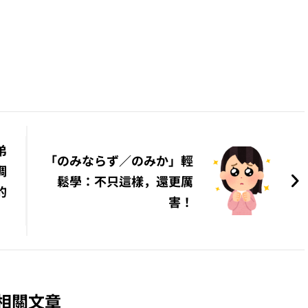
弟
「のみならず／のみか」輕
調
鬆學：不只這樣，還更厲
的
害！
相關文章