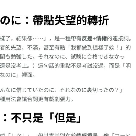
のに：帶點失望的轉折
樣了，結果卻……」，是一種帶有
反差+情緒
的連接詞。
者的失望、不滿，甚至有點「我都做到這樣了欸！」的
間も勉強した。それなのに、試験に合格できなかっ
還是沒考上。）這句話的重點不是考試沒過，而是「明
なのに」裡面。
んなに信じていたのに、それなのに裏切ったの？」
種用法會讓台詞更有戲劇張力。
：不只是「但是」
語第
1日學5個日文的
向更仔細的動作描述
向更仔細的動
有二胡
【難讀漢字】，很快
邁進!【育て上げ
邁進!【生き
或「しかし」，但其實差別在於
情感重量
。像「コーヒ