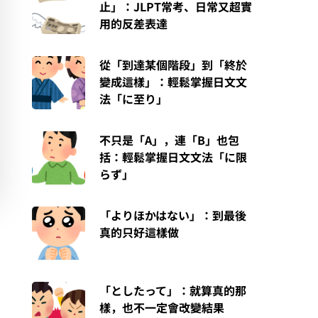
止」：JLPT常考、日常又超實
用的反差表達
從「到達某個階段」到「終於
變成這樣」：輕鬆掌握日文文
法「に至り」
不只是「A」，連「B」也包
括：輕鬆掌握日文文法「に限
らず」
「よりほかはない」：到最後
真的只好這樣做
「としたって」：就算真的那
樣，也不一定會改變結果