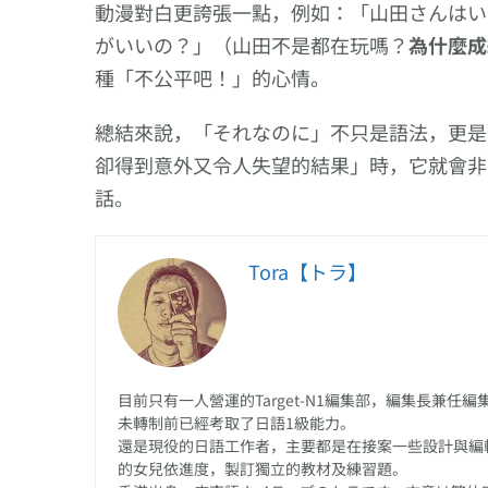
動漫對白更誇張一點，例如：「山田さんはい
がいいの？」（山田不是都在玩嗎？
為什麼成
種「不公平吧！」的心情。
總結來說，「それなのに」不只是語法，更是
卻得到意外又令人失望的結果」時，它就會非
話。
Tora【トラ】
目前只有一人營運的Target-N1編集部，編集長兼
未轉制前已經考取了日語1級能力。
還是現役的日語工作者，主要都是在接案一些設計與編
的女兒依進度，製訂獨立的教材及練習題。