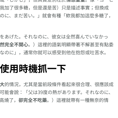
的日
你的語彙量就是高手
る】、以【上げる】
る】、以【延
達人級別!! 第56日
接尾的複合動詞系列
接尾的複合動
我加了很多糖，但是還是苦）只是描述事實；但換成
的是【蜉蝣‧翳す‧
のに、まだ苦い。」就會有種「欸我都加這麼多糖了，
嵩む‧河岸‧瑕疵】
をあげた。それなのに、彼女は全然喜んでいなかっ
然完全不開心
。）這裡的語氣明顯帶著不解甚至有點委
なのに」，通常你就可以感受到他在抱怨或吐苦水。
使用時機抓一下
大
的情況，尤其是當前段條件看起來很合理、很應該成
可能會說：「父は39度の熱があります。それなのに、
度高燒了，
卻完全不吃藥
。）這裡就帶有一種無奈的情