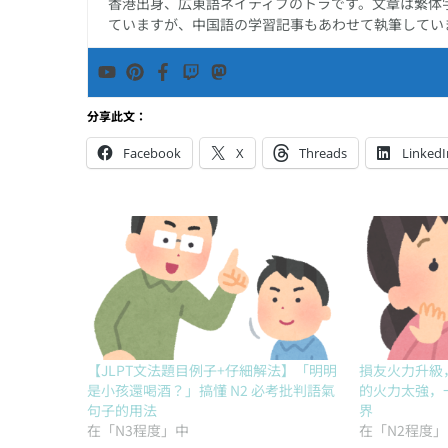
香港出身、広東語ネイティブのトラです。文章は繁体
ていますが、中国語の学習記事もあわせて執筆してい
分享此文：
Facebook
X
Threads
LinkedI
【JLPT文法題目例子+仔細解法】「明明
損友火力升級
是小孩還喝酒？」搞懂 N2 必考批判語氣
的火力太強，
句子的用法
界
在「N3程度」中
在「N2程度