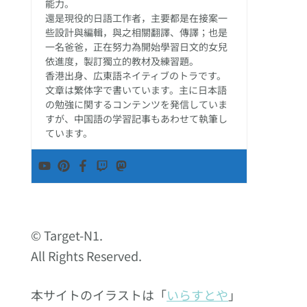
能力。
還是現役的日語工作者，主要都是在接案一
些設計與編輯，與之相關翻譯、傳譯；也是
一名爸爸，正在努力為開始學習日文的女兒
依進度，製訂獨立的教材及練習題。
香港出身、広東語ネイティブのトラです。
文章は繁体字で書いています。主に日本語
の勉強に関するコンテンツを発信していま
すが、中国語の学習記事もあわせて執筆し
ています。
© Target-N1.
All Rights Reserved.
本サイトのイラストは「
いらすとや
」