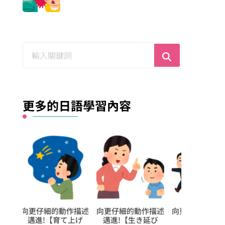
尋
找
什
麼？
更多的日語學習內容
作描述
向更仔細的動作描述
【每日學1個日文形
向更仔細的動
延び
邁進!【召し出
容詞】今日的是【少
邁進!【滑り