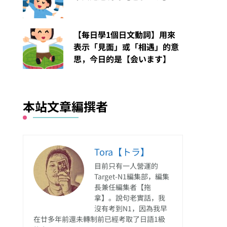
【每日學1個日文動詞】用來
表示「見面」或「相遇」的意
思，今日的是【会います】
本站文章編撰者
Tora【トラ】
目前只有一人營運的
Target-N1編集部，編集
長兼任編集者【拖
拿】。說句老實話，我
沒有考到N1，因為我早
在廿多年前還未轉制前已經考取了日語1級