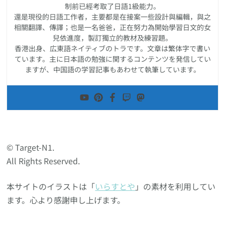
制前已經考取了日語1級能力。
還是現役的日語工作者，主要都是在接案一些設計與編輯，與之
相關翻譯、傳譯；也是一名爸爸，正在努力為開始學習日文的女
兒依進度，製訂獨立的教材及練習題。
香港出身、広東語ネイティブのトラです。文章は繁体字で書い
ています。主に日本語の勉強に関するコンテンツを発信してい
ますが、中国語の学習記事もあわせて執筆しています。
© Target-N1.
All Rights Reserved.
本サイトのイラストは「
いらすとや
」の素材を利用してい
ます。心より感謝申し上げます。