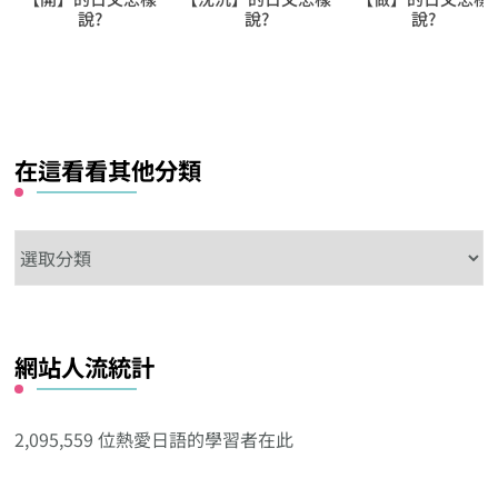
說?
說?
說?
在這看看其他分類
在
這
看
看
網站人流統計
其
他
分
2,095,559 位熱愛日語的學習者在此
類