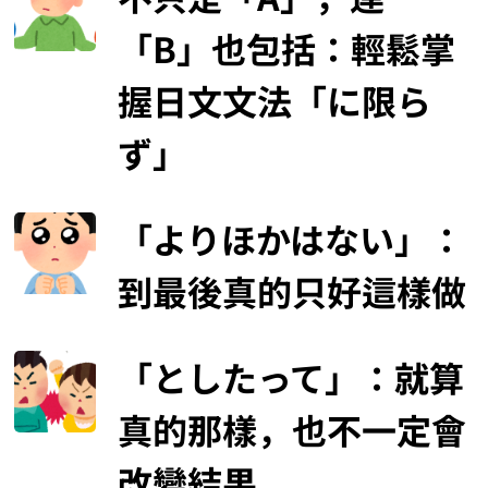
「B」也包括：輕鬆掌
握日文文法「に限ら
ず」
「よりほかはない」：
到最後真的只好這樣做
「としたって」：就算
真的那樣，也不一定會
改變結果