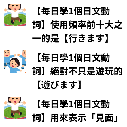
【每日學1個日文動
詞】使用頻率前十大之
一的是【行きます】
【每日學1個日文動
詞】絕對不只是遊玩的
【遊びます】
【每日學1個日文動
詞】用來表示「見面」