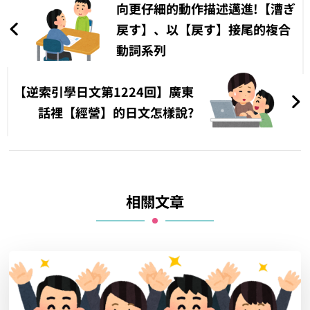
章
向更仔細的動作描述邁進!【漕ぎ
導
戻す】、以【戻す】接尾的複合
動詞系列
覽
【逆索引學日文第1224回】廣東
話裡【經營】的日文怎樣說?
相關文章