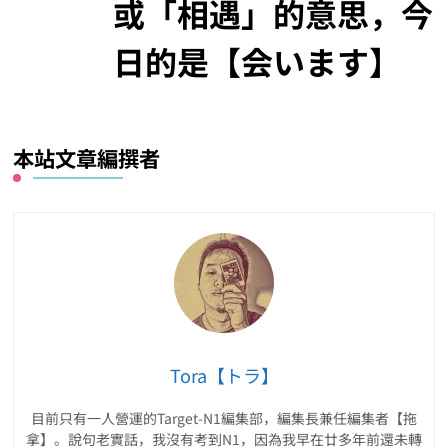
或「相遇」的意思，今
日的是【会います】
本站文章編撰者
Tora【トラ】
目前只有一人營運的Target-N1編集部，編集長兼任編集者【拖
拿】。說句老實話，我沒有考到N1，因為我早在廿多年前還未轉