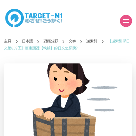
目標!!日本語能力試
真人編撰!!トラ先生的日語能力試題目練習及文法語彙課題網【中国語
勉強コンテンツも追加予定!!】
主頁
日本語
對應分野
文字
逆索引
【逆索引學日
N1合格
文第859回】廣東話裡【執輸】的日文怎樣說?