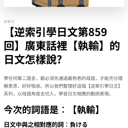
逆索引
【逆索引學日文第859
回】廣東話裡【執輸】的
日文怎樣說?
學任何第二語言，都必須先通過最熟悉的母語，才能充分理
解意思，好好吸收。所以我們整理好這個【逆索引學日文】
系列，以母語角度去切入，學習日文相應的動詞表現。
今次的詞語是︰【執輸】
日文中與之相對應的詞︰負ける