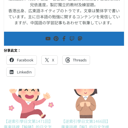
兒依進度，製訂獨立的教材及練習題。
香港出身、広東語ネイティブのトラです。文章は繁体字で書い
ています。主に日本語の勉強に関するコンテンツを発信してい
ますが、中国語の学習記事もあわせて執筆しています。
分享此文：
Facebook
X
Threads
LinkedIn
【逆索引學日文第1471回】
【逆索引學日文第1466回】
廣東話裡【輸賭】的日文怎
廣東話裡【輸】的日文怎樣