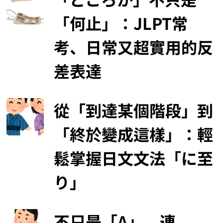
「何止」：JLPT常
考、日常又超實用的反
差表達
從「到達某個階段」到
「終於變成這樣」：輕
鬆掌握日文文法「に至
り」
不只是「A」，連