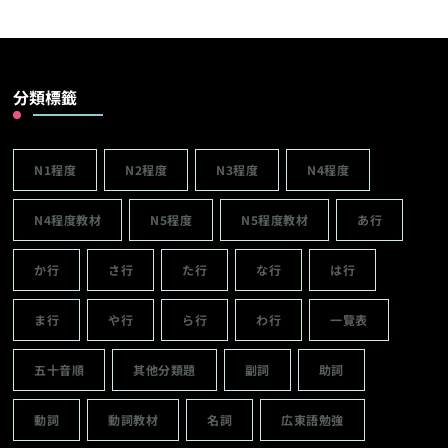
分類標籤
N1程度
N2程度
N3程度
N4程度
N4程度教材
N5程度
N5程度教材
あ行
か行
さ行
た行
な行
は行
ま行
や行
ら行
わ行
一覽表
五十音順
其他分類題
副詞
助詞
動詞
動詞教材
名詞
広東語勉強