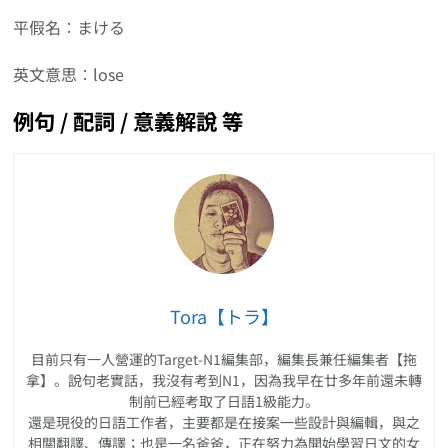
平假名︰まける
英文意思︰lose
例句 / 配詞 / 意義解說 等
Tora【トラ】
目前只有一人營運的Target-N1編集部，編集長兼任編集者【拖
拿】。說句老實話，我沒有考到N1，因為我早在廿多年前還未轉
制前已經考取了日語1級能力。
還是現役的日語工作者，主要都是在接案一些設計與編輯，與之
相關翻譯、傳譯；也是一名爸爸，正在努力為開始學習日文的女