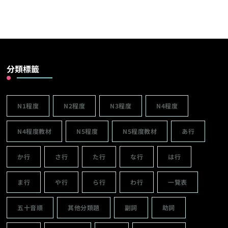
分類標籤
N1程度
N2程度
N3程度
N4程度
N4程度教材
N5程度
N5程度教材
あ行
か行
さ行
た行
な行
は行
ま行
や行
ら行
わ行
一覽表
五十音順
其他分類題
副詞
助詞