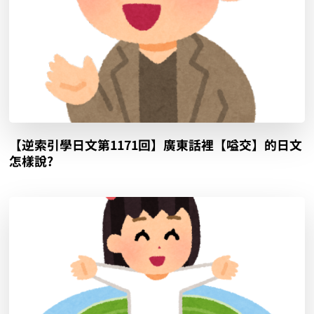
【逆索引學日文第1171回】廣東話裡【嗌交】的日文
怎樣說?