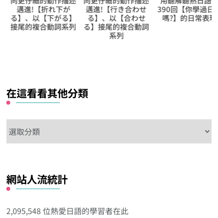
向更仔細的動作描述
向更仔細的動作描述
用聽解聽熟日語第
邁進!【折れ下が
邁進!【行き合わせ
390回【你學過日語
る】、以【下がる】
る】、以【合わせ
嗎?】的日常表現
接尾的複合動詞系列
る】接尾的複合動詞
系列
在這看看其他分類
在
這
看
看
網站人流統計
其
他
分
2,095,548 位熱愛日語的學習者在此
類