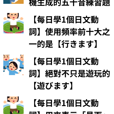
機生成的五十音練習題
【每日學1個日文動
詞】使用頻率前十大之
一的是【行きます】
【每日學1個日文動
詞】絕對不只是遊玩的
【遊びます】
【每日學1個日文動