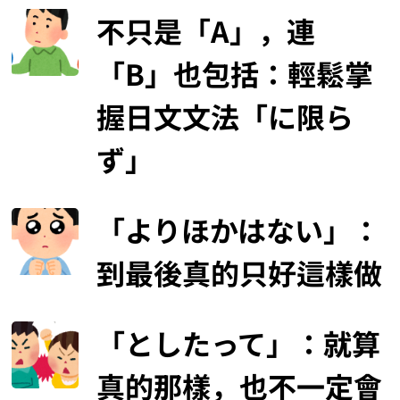
不只是「A」，連
「B」也包括：輕鬆掌
握日文文法「に限ら
ず」
「よりほかはない」：
到最後真的只好這樣做
「としたって」：就算
真的那樣，也不一定會