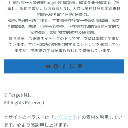
目前只有一人營運的Target-N1編集部，編集長兼任編集者【拖
拿】。說句老實話，我沒有考到N1，因為我早在廿多年前還未轉
制前已經考取了日語1級能力。
還是現役的日語工作者，主要都是在接案一些設計與編輯，與之
相關翻譯、傳譯；也是一名爸爸，正在努力為開始學習日文的女
兒依進度，製訂獨立的教材及練習題。
香港出身、広東語ネイティブのトラです。文章は繁体字で書い
ています。主に日本語の勉強に関するコンテンツを発信してい
ますが、中国語の学習記事もあわせて執筆しています。
© Target-N1.
All Rights Reserved.
本サイトのイラストは「
いらすとや
」の素材を利用してい
ます。心より感謝申し上げます。