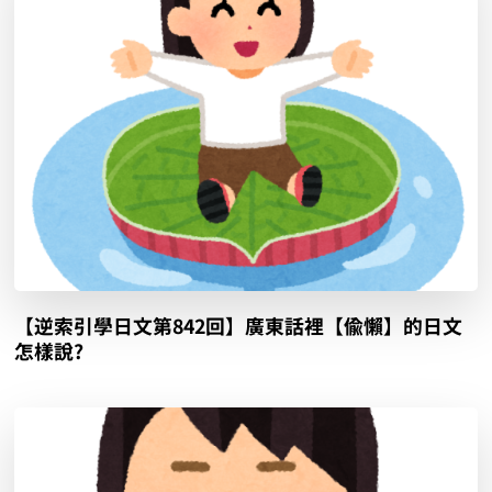
【逆索引學日文第842回】廣東話裡【偸懶】的日文
怎樣說?