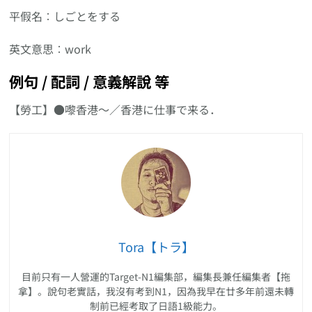
平假名︰しごとをする
英文意思︰work
例句 / 配詞 / 意義解說 等
【勞工】●嚟香港〜／香港に仕事で来る．
Tora【トラ】
目前只有一人營運的Target-N1編集部，編集長兼任編集者【拖
拿】。說句老實話，我沒有考到N1，因為我早在廿多年前還未轉
制前已經考取了日語1級能力。