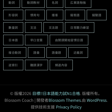
動詞
動詞教材
名詞
広東語勉強
形容詞
慣用句
播客
擬態語
擬聲語
數量詞
文法
文法題
日常聽力練習
日本語
早口言葉
由閱讀開始習慣日語
複合動詞
語彙
語彙題
近義詞
逆索引
難讀漢字
頻道內容
© 版權2026
目標!!日本語能力試N1合格
. 版權所有。
Blossom Coach | 開發者
Blossom Themes
.由
WordPress
.
提供技術支援
Privacy Policy