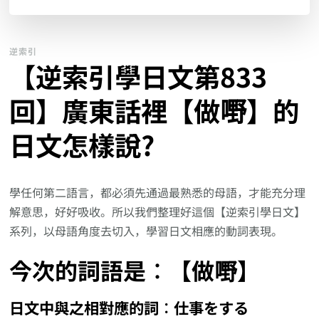
逆索引
【逆索引學日文第833
回】廣東話裡【做嘢】的
日文怎樣說?
學任何第二語言，都必須先通過最熟悉的母語，才能充分理
解意思，好好吸收。所以我們整理好這個【逆索引學日文】
系列，以母語角度去切入，學習日文相應的動詞表現。
今次的詞語是︰【做嘢】
日文中與之相對應的詞︰仕事をする