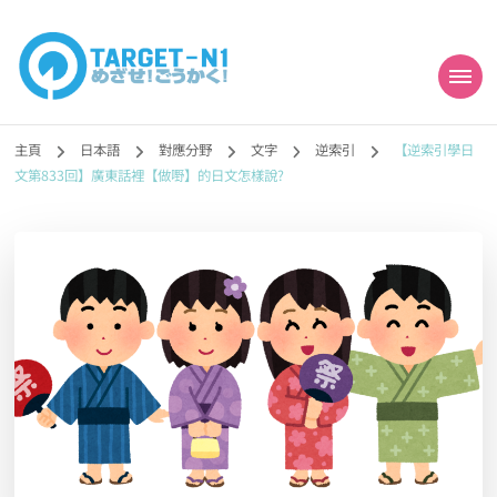
目標!!日本語能力試
真人編撰!!トラ先生的日語能力試題目練習及文法語彙課題網【中国語
勉強コンテンツも追加予定!!】
主頁
日本語
對應分野
文字
逆索引
【逆索引學日
N1合格
文第833回】廣東話裡【做嘢】的日文怎樣說?