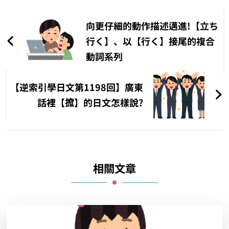
文
章
向更仔細的動作描述邁進!【立ち
導
行く】、以【行く】接尾的複合
動詞系列
覽
【逆索引學日文第1198回】廣東
話裡【搲】的日文怎樣說?
相關文章