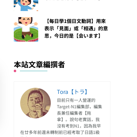
【每日學1個日文動詞】用來
表示「見面」或「相遇」的意
思，今日的是【会います】
本站文章編撰者
Tora【トラ】
目前只有一人營運的
Target-N1編集部，編集
長兼任編集者【拖
拿】。說句老實話，我
沒有考到N1，因為我早
在廿多年前還未轉制前已經考取了日語1級