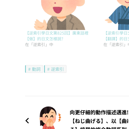
【逆索引學日文第825回】廣東話裡
【逆索引學日文
【做】的日文怎樣說?
【翻譯】的日
在「逆索引」中
在「逆索引」
動詞
逆索引
文
章
向更仔細的動作描述邁進!
【ねじ曲げる】、以【曲
導