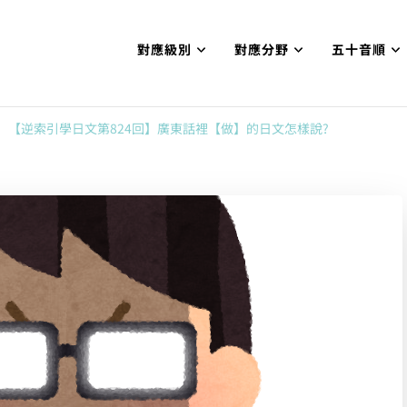
對應級別
對應分野
五十音順
試N1合格
網【中国語勉強コンテンツも追加予定!!】
【逆索引學日文第824回】廣東話裡【做】的日文怎樣說?