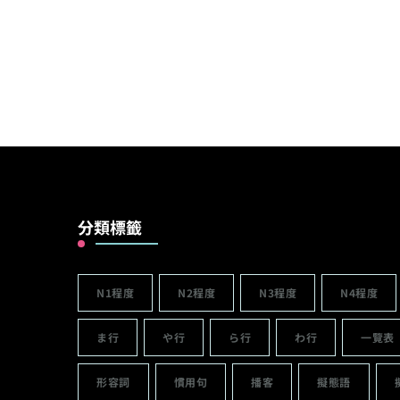
分類標籤
N1程度
N2程度
N3程度
N4程度
ま行
や行
ら行
わ行
一覽表
形容詞
慣用句
播客
擬態語