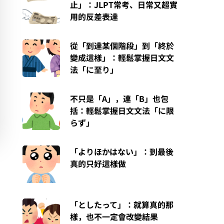
止」：JLPT常考、日常又超實
用的反差表達
從「到達某個階段」到「終於
變成這樣」：輕鬆掌握日文文
法「に至り」
不只是「A」，連「B」也包
括：輕鬆掌握日文文法「に限
らず」
「よりほかはない」：到最後
真的只好這樣做
「としたって」：就算真的那
樣，也不一定會改變結果