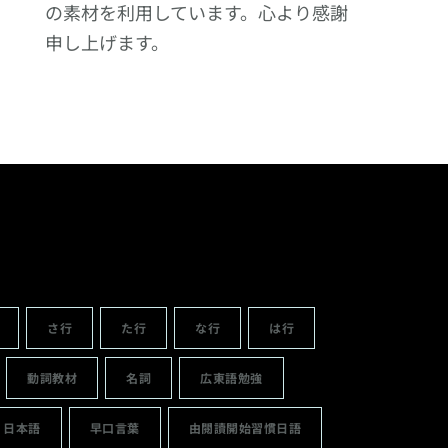
の素材を利用しています。心より感謝
申し上げます。
さ行
た行
な行
は行
動詞教材
名詞
広東語勉強
日本語
早口言葉
由閱讀開始習慣日語