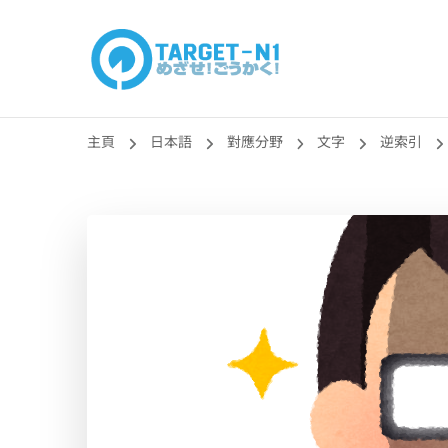
目標!!日本語能力
真人編撰!!トラ先生的日語能力試題目練習及文法語彙課題
主頁
日本語
對應分野
文字
逆索引