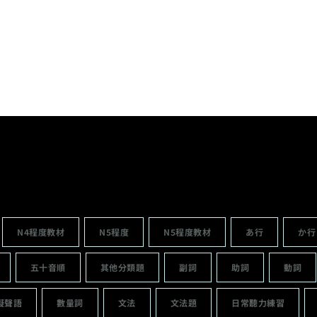
N4程度教材
N5程度
N5程度教材
あ行
か行
五十音順
其他分類題
副詞
助詞
動詞
擬聲語
數量詞
文法
文法題
日常聽力練習