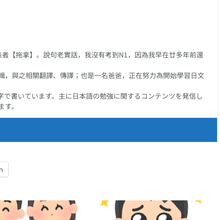
】接
【洗衫】的日文怎樣
す】、以【殺す】接
【插入】的日
系列
說?
尾的複合動詞系列
說?
任編集者【拖拿】。說句老實話，我沒有考到N1，因為我早在廿多年前還
輯，與之相關翻譯、傳譯；也是一名爸爸，正在努力為開始學習日文
字で書いています。主に日本語の勉強に関するコンテンツを発信し
ます。
n