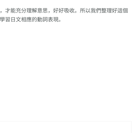
，才能充分理解意思，好好吸收。所以我們整理好這個
學習日文相應的動詞表現。
描述
【逆索引學日文第
向更仔細的動作描述
【逆索引學日
し込
629回】廣東話裡
邁進!【突き殺
1005回】廣