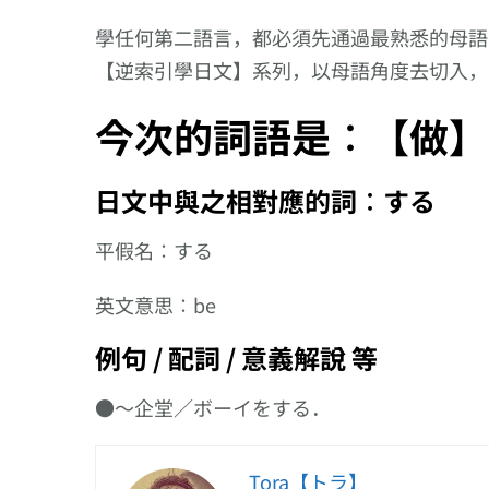
學任何第二語言，都必須先通過最熟悉的母語
【逆索引學日文】系列，以母語角度去切入，
今次的詞語是︰【做】
日文中與之相對應的詞︰する
平假名︰する
英文意思︰be
例句 / 配詞 / 意義解說 等
●〜企堂／ボーイをする．
向更仔細的動作
邁進!【だま
Tora【トラ】