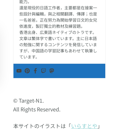
能力。
還是現役的日語工作者，主要都是在接案一
些設計與編輯，與之相關翻譯、傳譯；也是
一名爸爸，正在努力為開始學習日文的女兒
依進度，製訂獨立的教材及練習題。
香港出身、広東語ネイティブのトラです。
文章は繁体字で書いています。主に日本語
の勉強に関するコンテンツを発信していま
すが、中国語の学習記事もあわせて執筆し
ています。
© Target-N1.
All Rights Reserved.
本サイトのイラストは「
いらすとや
」