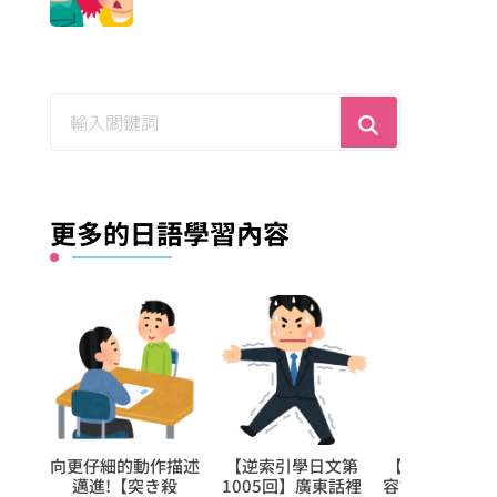
尋
找
什
麼？
更多的日語學習內容
文第
【每日學1個日文形
【逆索引學日文第
1日學5個日
東話裡
容詞】今日的是【浅
73回】廣東話裡
【難讀漢字】