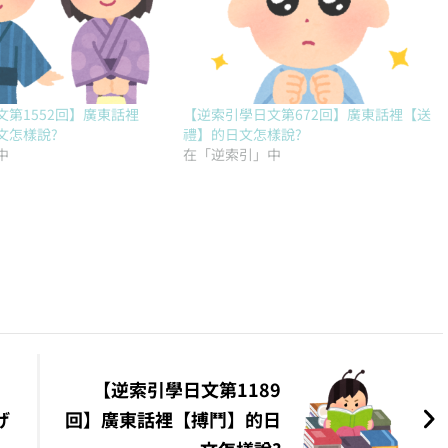
第1552回】廣東話裡
【逆索引學日文第672回】廣東話裡【送
文怎樣說?
禮】的日文怎樣說?
中
在「逆索引」中
【逆索引學日文第1189
げ
回】廣東話裡【搏鬥】的日