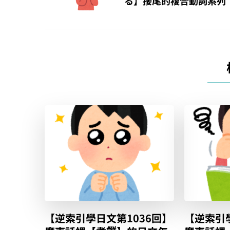
る】接尾的複合動詞系列
覽
【逆索引學日文第1036回】
【逆索引