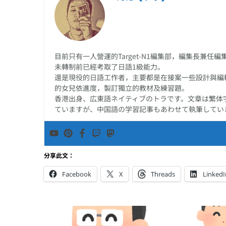
む】、以【込む
尾的複合動詞
目前只有一人營運的Target-N1編集部，編集長兼
未轉制前已經考取了日語1級能力。
還是現役的日語工作者，主要都是在接案一些設計與編
的女兒依進度，製訂獨立的教材及練習題。
香港出身、広東語ネイティブのトラです。文章は繁体
ていますが、中国語の学習記事もあわせて執筆してい
分享此文：
Facebook
X
Threads
LinkedI