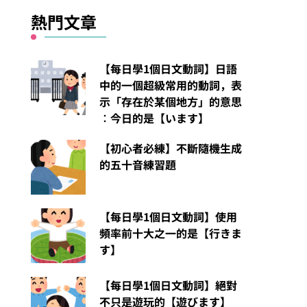
熱門文章
【每日學1個日文動詞】日語
中的一個超級常用的動詞，表
示「存在於某個地方」的意思
︰今日的是【います】
【初心者必練】不斷隨機生成
的五十音練習題
【每日學1個日文動詞】使用
頻率前十大之一的是【行きま
す】
【每日學1個日文動詞】絕對
不只是遊玩的【遊びます】