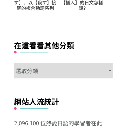
文怎樣
い】
【升】的日文怎樣
你的語彙量就
說?
達人級別!! 第
的是【梔子‧
口伝‧功徳‧
在這看看其他分類
在
這
看
看
網站人流統計
其
他
2,096,100 位熱愛日語的學習者在此
分
類