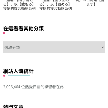
る】、以【固める】
ます】
【放棄】的日文怎
接尾的複合動詞系列
說?
在這看看其他分類
在
這
看
看
網站人流統計
其
他
分
2,096,464 位熱愛日語的學習者在此
類
熱門文章