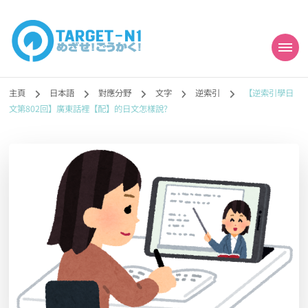
目標!!日本語能力試
真人編撰!!トラ先生的日語能力試題目練習及文法語彙課題網【中国語
勉強コンテンツも追加予定!!】
主頁
日本語
對應分野
文字
逆索引
【逆索引學日
N1合格
文第802回】廣東話裡【配】的日文怎樣說?