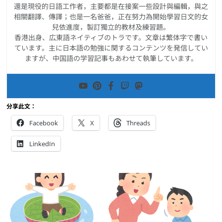
還是現役的日語工作者，主要都是在接案一些設計與編輯，與之
相關翻譯、傳譯；也是一名爸爸，正在努力為開始學習日文的女
兒依進度，製訂獨立的教材及練習題。
香港出身、広東語ネイティブのトラです。文章は繁体字で書い
ています。主に日本語の勉強に関するコンテンツを発信してい
ますが、中国語の学習記事もあわせて執筆しています。
分享此文：
Facebook
X
Threads
LinkedIn