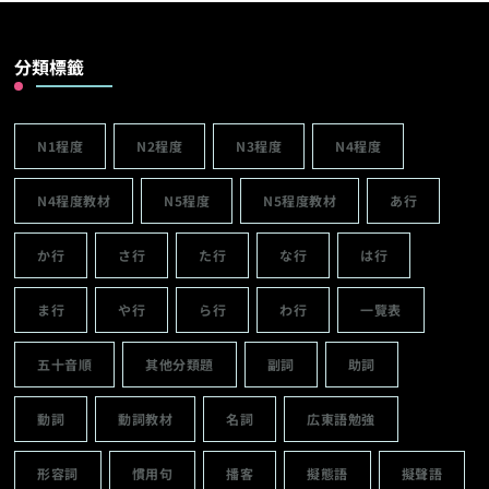
分類標籤
N1程度
N2程度
N3程度
N4程度
N4程度教材
N5程度
N5程度教材
あ行
か行
さ行
た行
な行
は行
ま行
や行
ら行
わ行
一覽表
五十音順
其他分類題
副詞
助詞
動詞
動詞教材
名詞
広東語勉強
形容詞
慣用句
播客
擬態語
擬聲語