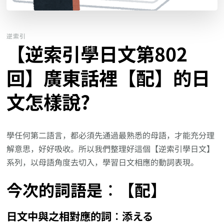
逆索引
【逆索引學日文第802
回】廣東話裡【配】的日
文怎樣說?
學任何第二語言，都必須先通過最熟悉的母語，才能充分理
解意思，好好吸收。所以我們整理好這個【逆索引學日文】
系列，以母語角度去切入，學習日文相應的動詞表現。
今次的詞語是︰【配】
日文中與之相對應的詞︰添える