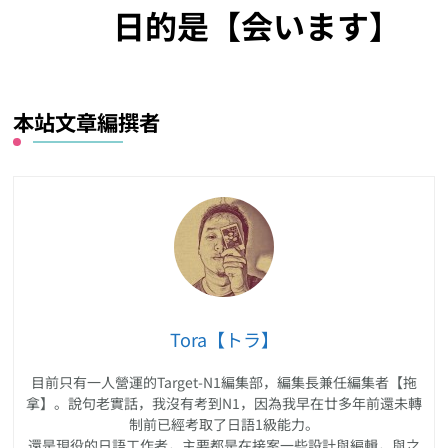
日的是【会います】
本站文章編撰者
Tora【トラ】
目前只有一人營運的Target-N1編集部，編集長兼任編集者【拖
拿】。說句老實話，我沒有考到N1，因為我早在廿多年前還未轉
制前已經考取了日語1級能力。
還是現役的日語工作者，主要都是在接案一些設計與編輯，與之