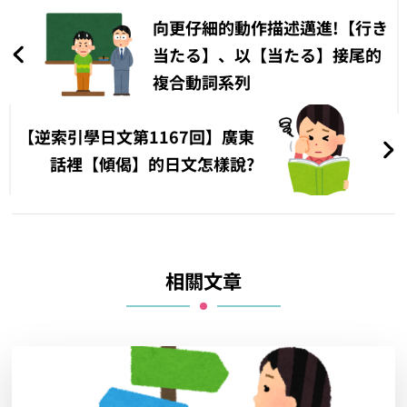
章
向更仔細的動作描述邁進!【行き
導
当たる】、以【当たる】接尾的
複合動詞系列
覽
【逆索引學日文第1167回】廣東
話裡【傾偈】的日文怎樣說?
相關文章