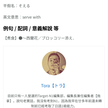
平假名︰そえる
英文意思︰serve with
例句 / 配詞 / 意義解說 等
【煮食】●〜西蘭花／ブロッコリー添え．
Tora【トラ】
目前只有一人營運的Target-N1編集部，編集長兼任編集者【拖
拿】。說句老實話，我沒有考到N1，因為我早在廿多年前還未轉
制前已經考取了日語1級能力。