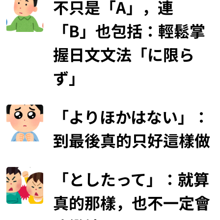
不只是「A」，連
「B」也包括：輕鬆掌
握日文文法「に限ら
ず」
「よりほかはない」：
到最後真的只好這樣做
「としたって」：就算
真的那樣，也不一定會