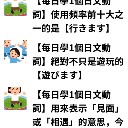
【每日學1個日文動
詞】使用頻率前十大之
一的是【行きます】
【每日學1個日文動
詞】絕對不只是遊玩的
【遊びます】
【每日學1個日文動
詞】用來表示「見面」
或「相遇」的意思，今