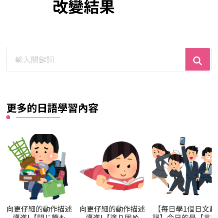
改變結果
尋
找
什
麼？
更多的日語學習內容
向更仔細的動作描述
【每日學1個日文動
【逆索引學日文第
邁進!【塗り固め
詞】今日的是【言い
536回】廣東話裡