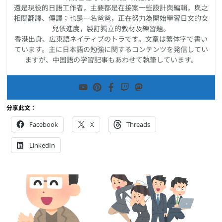
還是現役的日語工作者，主要都是在接案一些設計與編輯，與之
相關翻譯、傳譯；也是一名爸爸，正在努力為開始學習日文的女
兒依進度，製訂獨立的教材及練習題。
香港出身、広東語ネイティブのトラです。文章は繁体字で書い
ています。主に日本語の勉強に関するコンテンツを発信してい
ますが、中国語の学習記事もあわせて執筆しています。
分享此文：
Facebook
X
Threads
LinkedIn