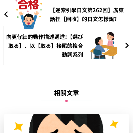
章
【逆索引學日文第262回】廣東
導
話裡【回收】的日文怎樣說?
覽
向更仔細的動作描述邁進!【選び
取る】、以【取る】接尾的複合
動詞系列
相關文章