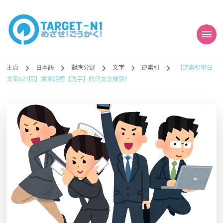
目標!!日本語能力試
真人編撰!!トラ先生的日語能力試題目練習及文法語彙課題網【中国語
勉強コンテンツも追加予定!!】
主頁
日本語
對應分野
文字
逆索引
【逆索引學日
N1合格
文第627回】廣東話裡【洗手】的日文怎樣說?