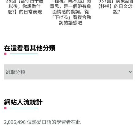
「輕視、瞧不起」的
937回】廣東話裡
言】】的助動詞 |の
意思，是一個帶有負
【移植】的日文怎樣
だ
面情感的動詞。從
說?
「下げる」看複合動
詞的語感吧
在這看看其他分類
在
這
看
看
網站人流統計
其
他
分
2,096,496 位熱愛日語的學習者在此
類