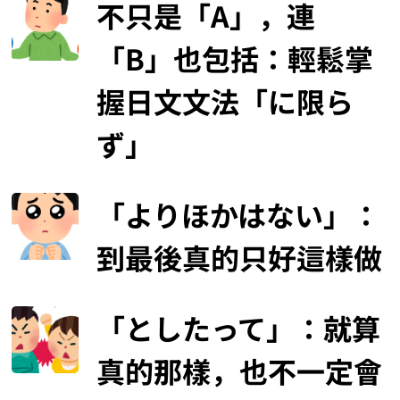
不只是「A」，連
「B」也包括：輕鬆掌
握日文文法「に限ら
ず」
「よりほかはない」：
到最後真的只好這樣做
「としたって」：就算
真的那樣，也不一定會