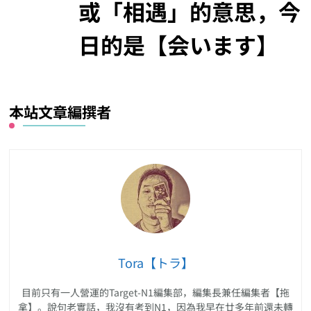
或「相遇」的意思，今
日的是【会います】
本站文章編撰者
Tora【トラ】
目前只有一人營運的Target-N1編集部，編集長兼任編集者【拖
拿】。說句老實話，我沒有考到N1，因為我早在廿多年前還未轉