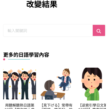
改變結果
尋
找
什
麼？
更多的日語學習內容
【見下げる】常帶有
【逆索引學日文第
用於【主張【強斷