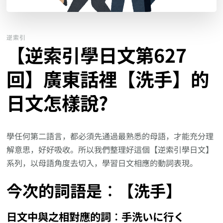
逆索引
【逆索引學日文第627
回】廣東話裡【洗手】的
日文怎樣說?
學任何第二語言，都必須先通過最熟悉的母語，才能充分理
解意思，好好吸收。所以我們整理好這個【逆索引學日文】
系列，以母語角度去切入，學習日文相應的動詞表現。
今次的詞語是︰【洗手】
日文中與之相對應的詞︰手洗いに行く