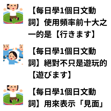
【每日學1個日文動
詞】使用頻率前十大之
一的是【行きます】
【每日學1個日文動
詞】絕對不只是遊玩的
【遊びます】
【每日學1個日文動
詞】用來表示「見面」