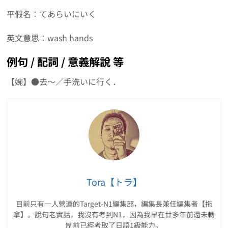
平假名︰てあらいにいく
英文意思︰wash hands
例句 / 配詞 / 意義解說 等
【婉】●去〜／手洗いに行く．
Tora【トラ】
目前只有一人營運的Target-N1編集部，編集長兼任編集者【拖
拿】。說句老實話，我沒有考到N1，因為我早在廿多年前還未轉
制前已經考取了日語1級能力。