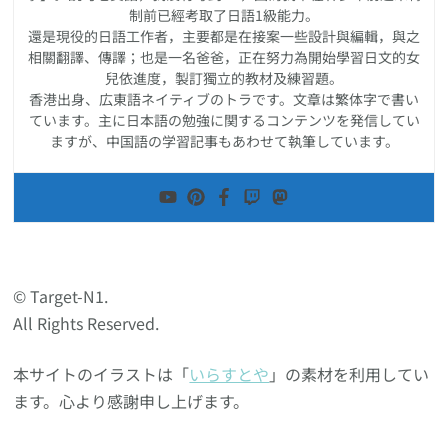
制前已經考取了日語1級能力。
還是現役的日語工作者，主要都是在接案一些設計與編輯，與之
相關翻譯、傳譯；也是一名爸爸，正在努力為開始學習日文的女
兒依進度，製訂獨立的教材及練習題。
香港出身、広東語ネイティブのトラです。文章は繁体字で書い
ています。主に日本語の勉強に関するコンテンツを発信してい
ますが、中国語の学習記事もあわせて執筆しています。
© Target-N1.
All Rights Reserved.
本サイトのイラストは「
いらすとや
」の素材を利用してい
ます。心より感謝申し上げます。