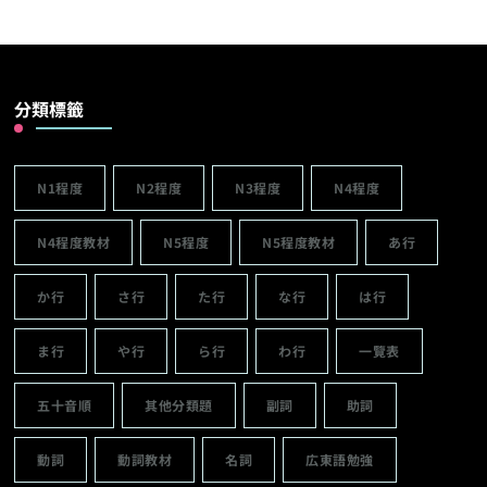
分類標籤
N1程度
N2程度
N3程度
N4程度
N4程度教材
N5程度
N5程度教材
あ行
か行
さ行
た行
な行
は行
ま行
や行
ら行
わ行
一覽表
五十音順
其他分類題
副詞
助詞
動詞
動詞教材
名詞
広東語勉強