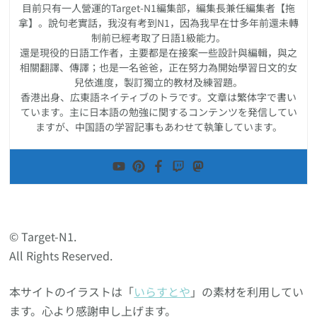
目前只有一人營運的Target-N1編集部，編集長兼任編集者【拖
拿】。說句老實話，我沒有考到N1，因為我早在廿多年前還未轉
制前已經考取了日語1級能力。
還是現役的日語工作者，主要都是在接案一些設計與編輯，與之
相關翻譯、傳譯；也是一名爸爸，正在努力為開始學習日文的女
兒依進度，製訂獨立的教材及練習題。
香港出身、広東語ネイティブのトラです。文章は繁体字で書い
ています。主に日本語の勉強に関するコンテンツを発信してい
ますが、中国語の学習記事もあわせて執筆しています。
© Target-N1.
All Rights Reserved.
本サイトのイラストは「
いらすとや
」の素材を利用してい
ます。心より感謝申し上げます。