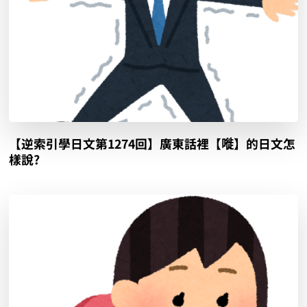
【逆索引學日文第1274回】廣東話裡【嘥】的日文怎
樣說?