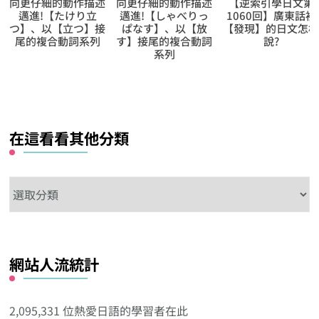
向更仔細的動作描述
【逆索引學日文第
【逆索引學日文第
邁進!【しゃべりっ
1060回】廣東話裡
1603回】廣東話裡
ぱなす】、以【放
【發現】的日文怎樣
【識】的日文怎樣
す】接尾的複合動詞
說?
說?
系列
在這看看其他分類
在
這
看
看
網站人流統計
其
他
分
2,095,331 位熱愛日語的學習者在此