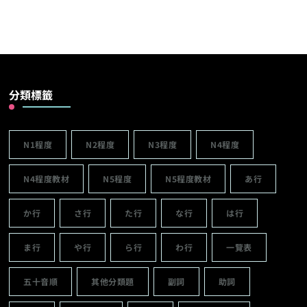
分類標籤
N1程度
N2程度
N3程度
N4程度
N4程度教材
N5程度
N5程度教材
あ行
か行
さ行
た行
な行
は行
ま行
や行
ら行
わ行
一覽表
五十音順
其他分類題
副詞
助詞