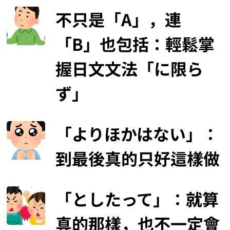
不只是「A」，連
「B」也包括：輕鬆掌
握日文文法「に限ら
ず」
「よりほかはない」：
到最後真的只好這樣做
「としたって」：就算
真的那樣，也不一定會