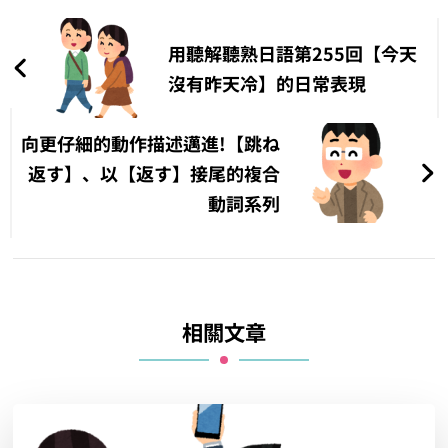
文
章
用聽解聽熟日語第255回【今天
導
沒有昨天冷】的日常表現
覽
向更仔細的動作描述邁進!【跳ね
返す】、以【返す】接尾的複合
動詞系列
相關文章