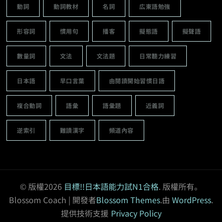
動詞
動詞教材
名詞
広東語勉強
形容詞
慣用句
播客
擬態語
擬聲語
數量詞
文法
文法題
日常聽力練習
日本語
早口言葉
由閱讀開始習慣日語
複合動詞
語彙
語彙題
近義詞
逆索引
難讀漢字
頻道內容
© 版權2026
目標!!日本語能力試N1合格
. 版權所有。
Blossom Coach | 開發者
Blossom Themes
.由
WordPress
.
提供技術支援
Privacy Policy