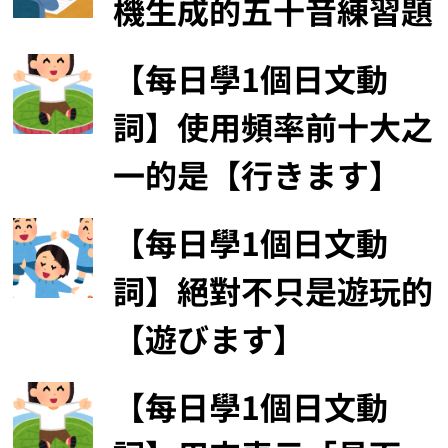
機生成的五十音練習題
【每日學1個日文動
詞】使用頻率前十大之
一的是【行きます】
【每日學1個日文動
詞】絕對不只是遊玩的
【遊びます】
【每日學1個日文動