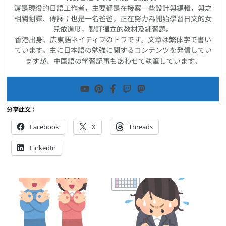
還是現役的日語工作者，主要都是在接案一些設計與編輯，與之
相關翻譯、傳譯；也是一名爸爸，正在努力為開始學習日文的女
兒依進度，製訂獨立的教材及練習題。
香港出身、広東語ネイティブのトラです。文章は繁体字で書い
ています。主に日本語の勉強に関するコンテンツを発信してい
ますが、中国語の学習記事もあわせて執筆しています。
分享此文：
Facebook
X
Threads
LinkedIn