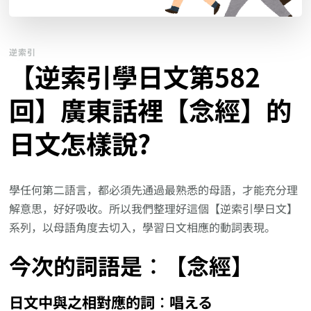
逆索引
【逆索引學日文第582
回】廣東話裡【念經】的
日文怎樣說?
學任何第二語言，都必須先通過最熟悉的母語，才能充分理
解意思，好好吸收。所以我們整理好這個【逆索引學日文】
系列，以母語角度去切入，學習日文相應的動詞表現。
今次的詞語是︰【念經】
日文中與之相對應的詞︰唱える