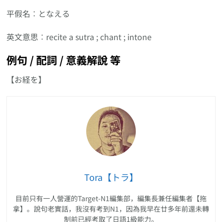
平假名︰となえる
英文意思︰recite a sutra ; chant ; intone
例句 / 配詞 / 意義解說 等
【お経を】
Tora【トラ】
目前只有一人營運的Target-N1編集部，編集長兼任編集者【拖
拿】。說句老實話，我沒有考到N1，因為我早在廿多年前還未轉
制前已經考取了日語1級能力。