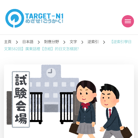
目標!!日本語能力試
真人編撰!!トラ先生的日語能力試題目練習及文法語彙課題網【中国語
勉強コンテンツも追加予定!!】
主頁
日本語
對應分野
文字
逆索引
【逆索引學日
N1合格
文第582回】廣東話裡【念經】的日文怎樣說?