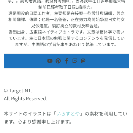
拿】。說句老實話，我沒有考到N1，因為我早在廿多年前還未轉
制前已經考取了日語1級能力。
還是現役的日語工作者，主要都是在接案一些設計與編輯，與之
相關翻譯、傳譯；也是一名爸爸，正在努力為開始學習日文的女
兒依進度，製訂獨立的教材及練習題。
香港出身、広東語ネイティブのトラです。文章は繁体字で書い
ています。主に日本語の勉強に関するコンテンツを発信してい
ますが、中国語の学習記事もあわせて執筆しています。
© Target-N1.
All Rights Reserved.
本サイトのイラストは「
いらすとや
」の素材を利用してい
ます。心より感謝申し上げます。