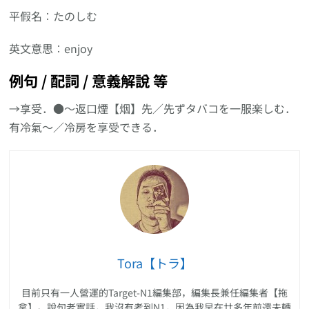
平假名︰たのしむ
英文意思︰enjoy
例句 / 配詞 / 意義解說 等
→享受．●〜返口煙【烟】先／先ずタバコを一服楽しむ．
有冷氣〜／冷房を享受できる．
Tora【トラ】
目前只有一人營運的Target-N1編集部，編集長兼任編集者【拖
拿】。說句老實話，我沒有考到N1，因為我早在廿多年前還未轉