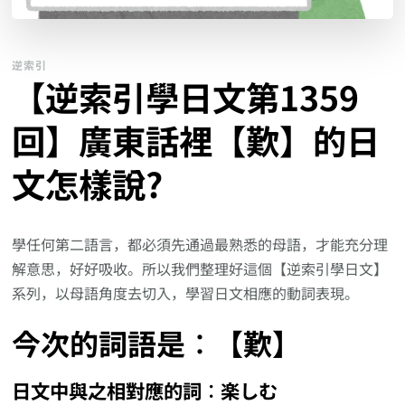
逆索引
【逆索引學日文第1359
回】廣東話裡【歎】的日
文怎樣說?
學任何第二語言，都必須先通過最熟悉的母語，才能充分理
解意思，好好吸收。所以我們整理好這個【逆索引學日文】
系列，以母語角度去切入，學習日文相應的動詞表現。
今次的詞語是︰【歎】
日文中與之相對應的詞︰楽しむ