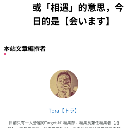
或「相遇」的意思，今
日的是【会います】
本站文章編撰者
Tora【トラ】
目前只有一人營運的Target-N1編集部，編集長兼任編集者【拖