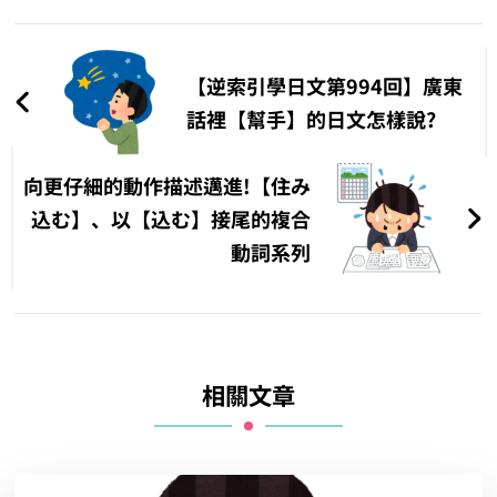
文
章
【逆索引學日文第994回】廣東
導
話裡【幫手】的日文怎樣說?
覽
向更仔細的動作描述邁進!【住み
込む】、以【込む】接尾的複合
動詞系列
相關文章