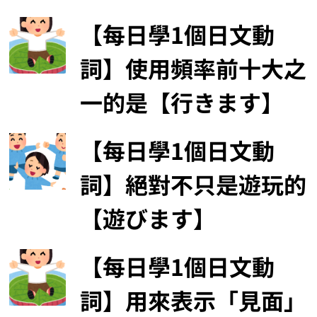
【每日學1個日文動
詞】使用頻率前十大之
一的是【行きます】
【每日學1個日文動
詞】絕對不只是遊玩的
【遊びます】
【每日學1個日文動
詞】用來表示「見面」