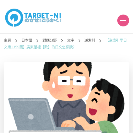
目標!!日本語能力試
真人編撰!!トラ先生的日語能力試題目練習及文法語彙課題網【中国語
勉強コンテンツも追加予定!!】
主頁
日本語
對應分野
文字
逆索引
【逆索引學日
N1合格
文第1359回】廣東話裡【歎】的日文怎樣說?