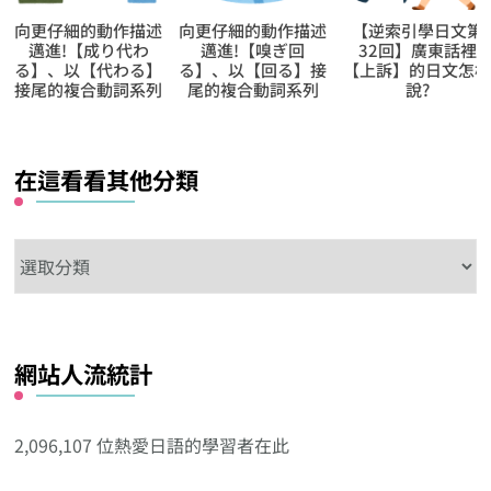
向更仔細的動作描述
【逆索引學日文第
向更仔細的動作描
邁進!【嗅ぎ回
32回】廣東話裡
邁進!【思い付
る】、以【回る】接
【上訴】的日文怎樣
く】、以【付く】
尾的複合動詞系列
說?
尾的複合動詞系列
在這看看其他分類
在
這
看
看
網站人流統計
其
他
分
2,096,107 位熱愛日語的學習者在此
類