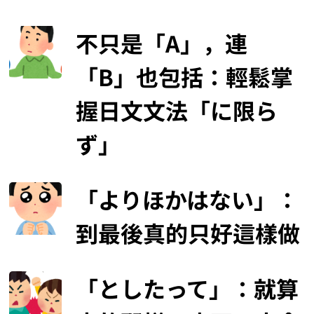
不只是「A」，連
「B」也包括：輕鬆掌
握日文文法「に限ら
ず」
「よりほかはない」：
到最後真的只好這樣做
「としたって」：就算