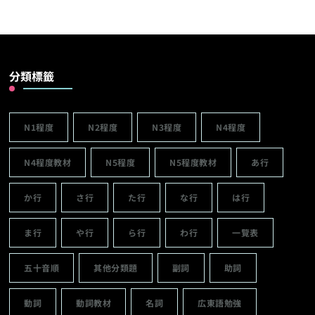
分類標籤
N1程度
N2程度
N3程度
N4程度
N4程度教材
N5程度
N5程度教材
あ行
か行
さ行
た行
な行
は行
ま行
や行
ら行
わ行
一覽表
五十音順
其他分類題
副詞
助詞
動詞
動詞教材
名詞
広東語勉強