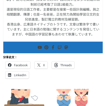
制前已經考取了日語1級能力。
還是現役的日語工作者，主要都是在接案一些設計與編輯，與之
相關翻譯、傳譯；也是一名爸爸，正在努力為開始學習日文的女
兒依進度，製訂獨立的教材及練習題。
香港出身、広東語ネイティブのトラです。文章は繁体字で書い
ています。主に日本語の勉強に関するコンテンツを発信してい
ますが、中国語の学習記事もあわせて執筆しています。
分享此文：
Facebook
X
Threads
LinkedIn