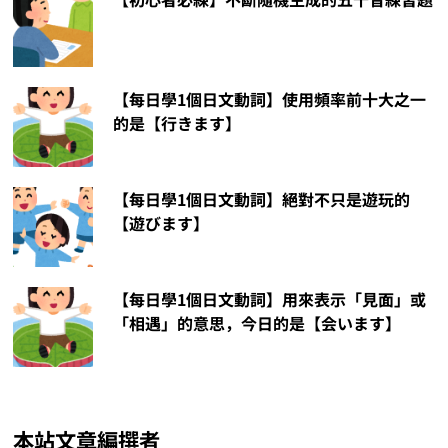
【每日學1個日文動詞】使用頻率前十大之一
的是【行きます】
【每日學1個日文動詞】絕對不只是遊玩的
【遊びます】
【每日學1個日文動詞】用來表示「見面」或
「相遇」的意思，今日的是【会います】
本站文章編撰者