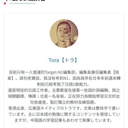
Tora【トラ】
目前只有一人營運的Target-N1編集部，編集長兼任編集者【拖
拿】。說句老實話，我沒有考到N1，因為我早在廿多年前還未轉
制前已經考取了日語1級能力。
還是現役的日語工作者，主要都是在接案一些設計與編輯，與之
相關翻譯、傳譯；也是一名爸爸，正在努力為開始學習日文的女
兒依進度，製訂獨立的教材及練習題。
香港出身、広東語ネイティブのトラです。文章は繁体字で書い
ています。主に日本語の勉強に関するコンテンツを発信してい
ますが、中国語の学習記事もあわせて執筆しています。