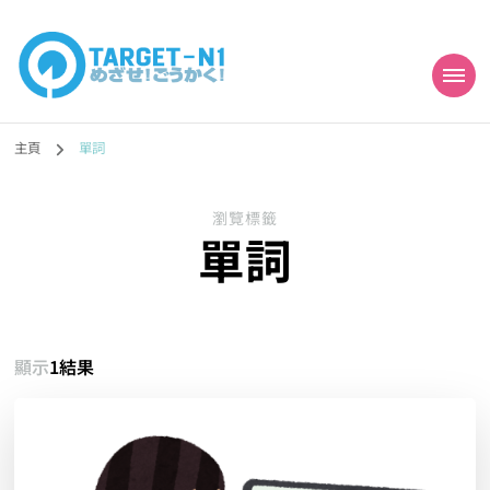
目標!!日本語能力試
真人編撰!!トラ先生的日語能力試題目練習及文法語彙課題網【中国語
勉強コンテンツも追加予定!!】
主頁
單詞
N1合格
瀏覽標籤
單詞
顯示
1結果