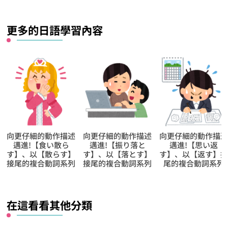
什
麼？
更多的日語學習內容
向更仔細的動作描述
向更仔細的動作描述
向更仔細的動作描
邁進!【食い散ら
邁進!【振り落と
邁進!【思い返
す】、以【散らす】
す】、以【落とす】
す】、以【返す】
接尾的複合動詞系列
接尾的複合動詞系列
尾的複合動詞系列
在這看看其他分類