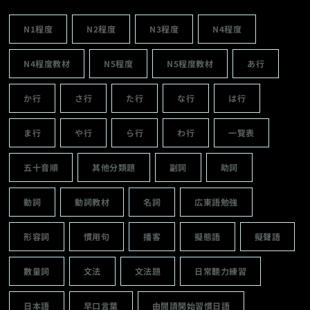
N1程度
N2程度
N3程度
N4程度
N4程度教材
N5程度
N5程度教材
あ行
か行
さ行
た行
な行
は行
ま行
や行
ら行
わ行
一覽表
五十音順
其他分類題
副詞
助詞
動詞
動詞教材
名詞
広東語勉強
形容詞
慣用句
播客
擬態語
擬聲語
數量詞
文法
文法題
日常聽力練習
日本語
早口言葉
由閱讀開始習慣日語