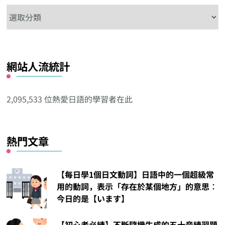
在
這
看
看
網站人流統計
其
他
分
2,095,533 位熱愛日語的學習者在此
類
熱門文章
【每日學1個日文動詞】日語中的一個超級常
用的動詞，表示「存在於某個地方」的意思︰
今日的是【います】
【初心者必練】不斷隨機生成的五十音練習題