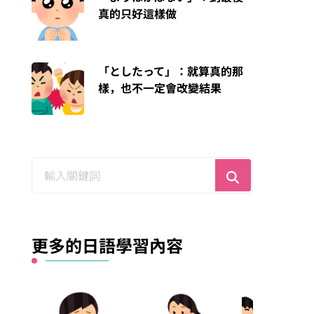
真的只好這樣做
「としたって」：就算真的那
樣，也不一定會改變結果
尋
找
什
麼？
更多的日語學習內容