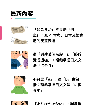
最新內容
「どころか」不只是「何
止」：JLPT常考、日常又超實
用的反差表達
從「到達某個階段」到「終於
變成這樣」：輕鬆掌握日文文
法「に至り」
不只是「A」，連「B」也包
括：輕鬆掌握日文文法「に限
らず」
「よりほかはない」：到最後