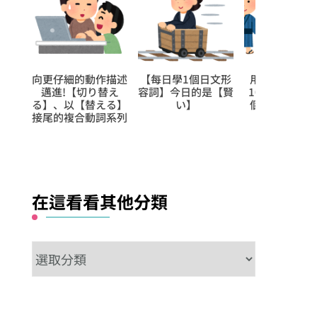
作描述
向更仔細的動作描述
【每日學1個日文形
用聽解聽熟日
紛れ
邁進!【切り替え
容詞】今日的是【賢
10回【一盒有
れる】
る】、以【替える】
い】
個？】的日常
詞系列
接尾的複合動詞系列
在這看看其他分類
在
這
看
看