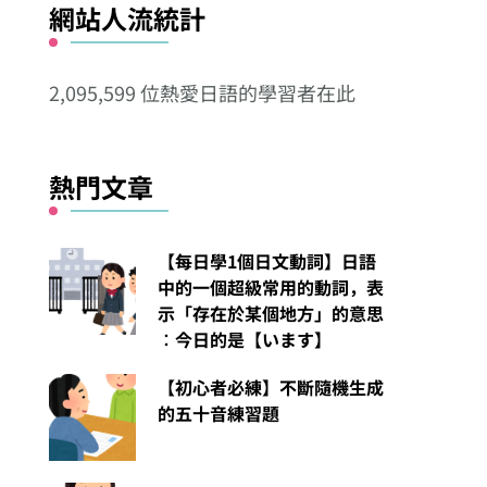
網站人流統計
其
他
2,095,599 位熱愛日語的學習者在此
分
類
熱門文章
【每日學1個日文動詞】日語
中的一個超級常用的動詞，表
示「存在於某個地方」的意思
︰今日的是【います】
【初心者必練】不斷隨機生成
的五十音練習題