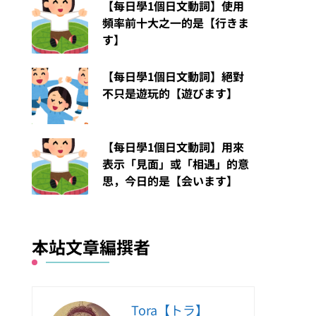
【每日學1個日文動詞】使用
頻率前十大之一的是【行きま
す】
【每日學1個日文動詞】絕對
不只是遊玩的【遊びます】
【每日學1個日文動詞】用來
表示「見面」或「相遇」的意
思，今日的是【会います】
本站文章編撰者
Tora【トラ】