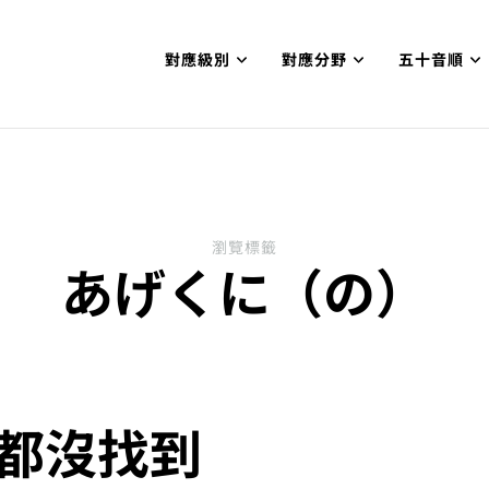
對應級別
對應分野
五十音順
試N1合格
網【中国語勉強コンテンツも追加予定!!】
瀏覽標籤
あげくに（の）
都沒找到