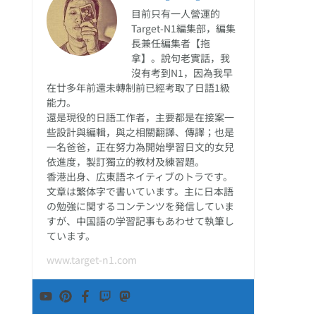
目前只有一人營運的
Target-N1編集部，編集
長兼任編集者【拖
拿】。說句老實話，我
沒有考到N1，因為我早
在廿多年前還未轉制前已經考取了日語1級
能力。
還是現役的日語工作者，主要都是在接案一
些設計與編輯，與之相關翻譯、傳譯；也是
一名爸爸，正在努力為開始學習日文的女兒
依進度，製訂獨立的教材及練習題。
香港出身、広東語ネイティブのトラです。
文章は繁体字で書いています。主に日本語
の勉強に関するコンテンツを発信していま
すが、中国語の学習記事もあわせて執筆し
ています。
www.target-n1.com