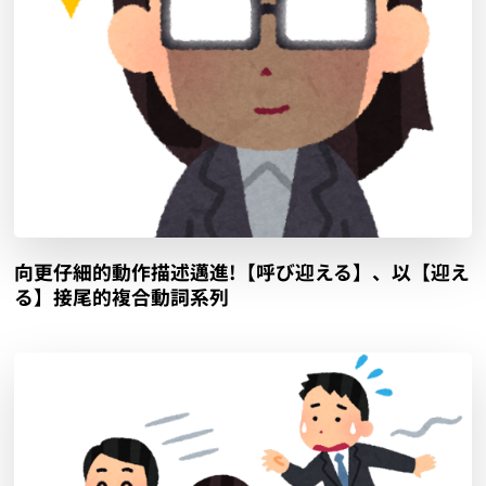
向更仔細的動作描述邁進!【呼び迎える】、以【迎え
る】接尾的複合動詞系列