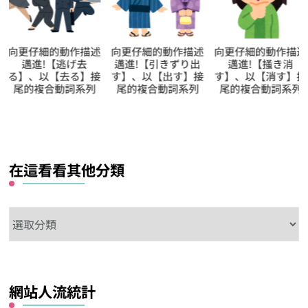
向更仔細的動作描述
向更仔細的動作描述
向更仔細的動作描
邁進!【引きずり出
邁進!【掻き消
邁進!【暮れ果て
す】、以【出す】接
す】、以【消す】接
る】、以【果てる
尾的複合動詞系列
尾的複合動詞系列
接尾的複合動詞系
在這看看其他分類
在
這
看
看
網站人流統計
其