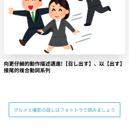
向更仔細的動作描述邁進!【召し出す】、以【出す】
接尾的複合動詞系列
グルメと撮影の話しはフォトトラで読みましょう