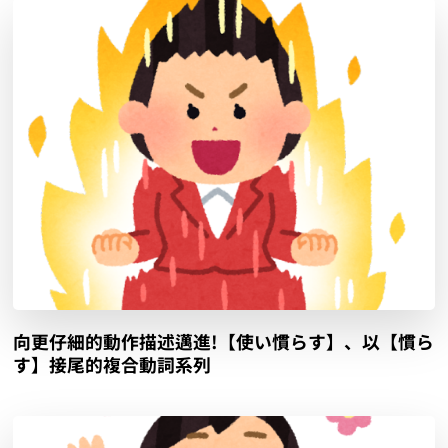
向更仔細的動作描述邁進!【使い慣らす】、以【慣ら
す】接尾的複合動詞系列