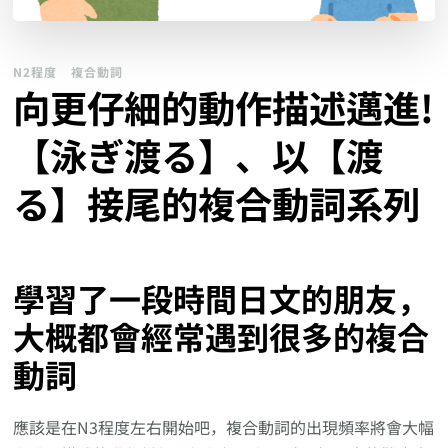
N2程度
複合動詞
向更仔細的動作描述邁進!
【泳ぎ渡る】、以【渡
る】接尾的複合動詞系列
學習了一段時間日文的朋友，
大概都會經常遇到很多的複合
動詞
應該是在N3程度左右開始吧，複合動詞的出現頻率將會大幅