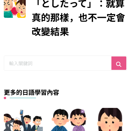
「としたって」：就算
真的那樣，也不一定會
改變結果
尋
找
什
麼？
更多的日語學習內容