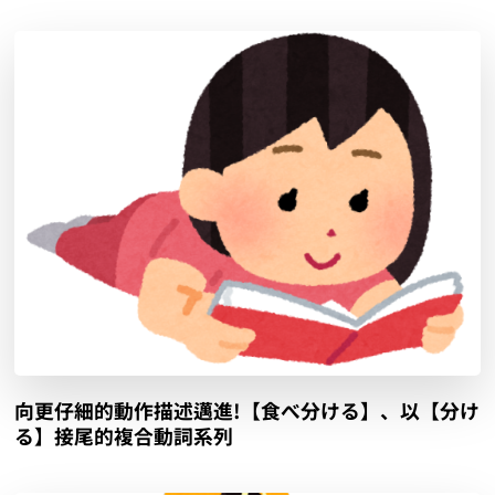
向更仔細的動作描述邁進!【食べ分ける】、以【分け
る】接尾的複合動詞系列