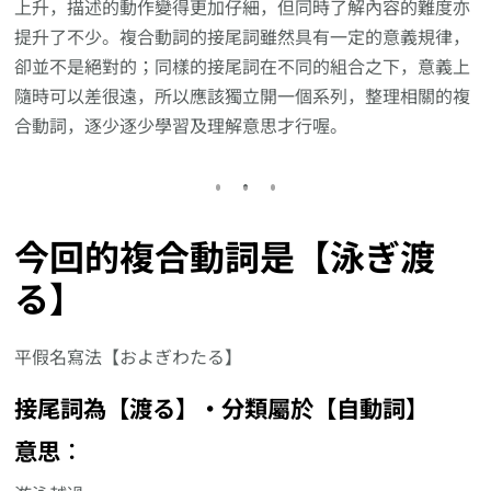
上升，描述的動作變得更加仔細，但同時了解內容的難度亦
提升了不少。複合動詞的接尾詞雖然具有一定的意義規律，
卻並不是絕對的；同樣的接尾詞在不同的組合之下，意義上
隨時可以差很遠，所以應該獨立開一個系列，整理相關的複
合動詞，逐少逐少學習及理解意思才行喔。
今回的複合動詞是【泳ぎ渡
る】
平假名寫法【およぎわたる】
接尾詞為【渡る】‧分類屬於【自動詞】
意思︰