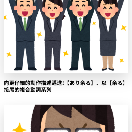
向更仔細的動作描述邁進!【あり余る】、以【余る】
接尾的複合動詞系列