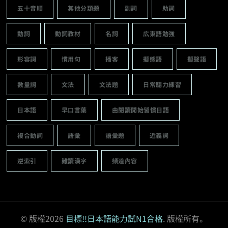
五十音順
其他分類題
副詞
助詞
動詞
動詞教材
名詞
広東語勉強
形容詞
慣用句
播客
擬態語
擬聲語
數量詞
文法
文法題
日常聽力練習
日本語
早口言葉
由閱讀開始習慣日語
複合動詞
語彙
語彙題
近義詞
逆索引
難讀漢字
頻道內容
© 版權2026
目標!!日本語能力試N1合格
. 版權所有。