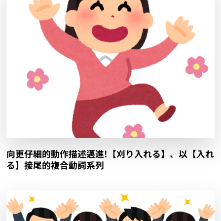
向更仔細的動作描述邁進!【刈り入れる】、以【入れ
る】接尾的複合動詞系列