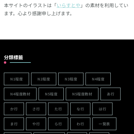
本サイトのイラストは「
いらすとや
」の素材を利用してい
ます。心より感謝申し上げます。
分類標籤
N1程度
N2程度
N3程度
N4程度
N4程度教材
N5程度
N5程度教材
あ行
か行
さ行
た行
な行
は行
ま行
や行
ら行
わ行
一覽表