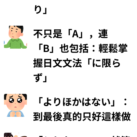
り」
不只是「A」，連
「B」也包括：輕鬆掌
握日文文法「に限ら
ず」
「よりほかはない」：
到最後真的只好這樣做