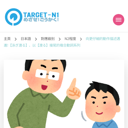
目標!!日本語能力試
真人編撰!!トラ先生的日語能力試題目練習及文法語彙課題網【中国語
勉強コンテンツも追加予定!!】
主頁
日本語
對應級別
N2程度
向更仔細的動作描述邁
N1合格
進!【泳ぎ渡る】、以【渡る】接尾的複合動詞系列