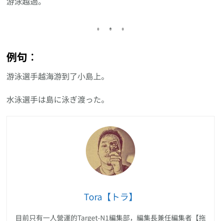
游泳越過。
例句︰
游泳選手越海游到了小島上。
水泳選手は島に泳ぎ渡った。
Tora【トラ】
目前只有一人營運的Target-N1編集部，編集長兼任編集者【拖