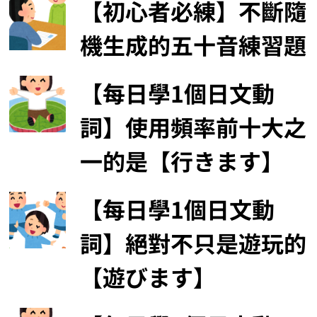
【初心者必練】不斷隨
機生成的五十音練習題
【每日學1個日文動
詞】使用頻率前十大之
一的是【行きます】
【每日學1個日文動
詞】絕對不只是遊玩的
【遊びます】