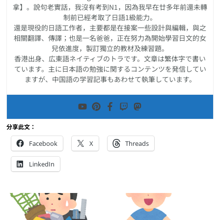
拿】。說句老實話，我沒有考到N1，因為我早在廿多年前還未轉
制前已經考取了日語1級能力。
還是現役的日語工作者，主要都是在接案一些設計與編輯，與之
相關翻譯、傳譯；也是一名爸爸，正在努力為開始學習日文的女
兒依進度，製訂獨立的教材及練習題。
香港出身、広東語ネイティブのトラです。文章は繁体字で書い
ています。主に日本語の勉強に関するコンテンツを発信してい
ますが、中国語の学習記事もあわせて執筆しています。
分享此文：
Facebook
X
Threads
LinkedIn