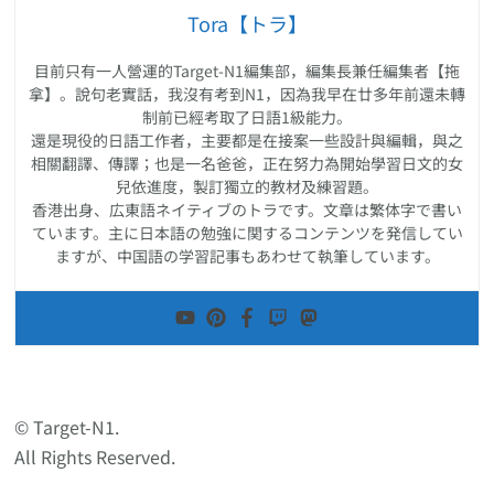
Tora【トラ】
目前只有一人營運的Target-N1編集部，編集長兼任編集者【拖
拿】。說句老實話，我沒有考到N1，因為我早在廿多年前還未轉
制前已經考取了日語1級能力。
還是現役的日語工作者，主要都是在接案一些設計與編輯，與之
相關翻譯、傳譯；也是一名爸爸，正在努力為開始學習日文的女
兒依進度，製訂獨立的教材及練習題。
香港出身、広東語ネイティブのトラです。文章は繁体字で書い
ています。主に日本語の勉強に関するコンテンツを発信してい
ますが、中国語の学習記事もあわせて執筆しています。
© Target-N1.
All Rights Reserved.