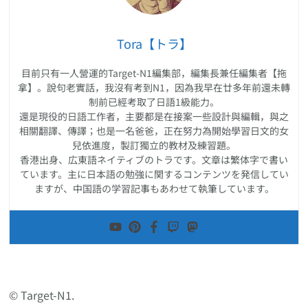
Tora【トラ】
目前只有一人營運的Target-N1編集部，編集長兼任編集者【拖
拿】。說句老實話，我沒有考到N1，因為我早在廿多年前還未轉
制前已經考取了日語1級能力。
還是現役的日語工作者，主要都是在接案一些設計與編輯，與之
相關翻譯、傳譯；也是一名爸爸，正在努力為開始學習日文的女
兒依進度，製訂獨立的教材及練習題。
香港出身、広東語ネイティブのトラです。文章は繁体字で書い
ています。主に日本語の勉強に関するコンテンツを発信してい
ますが、中国語の学習記事もあわせて執筆しています。
© Target-N1.