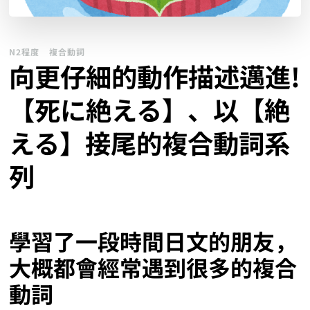
N2程度
複合動詞
向更仔細的動作描述邁進!
【死に絶える】、以【絶
える】接尾的複合動詞系
列
學習了一段時間日文的朋友，
大概都會經常遇到很多的複合
動詞