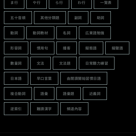
ま行
や行
ら行
わ行
一覽表
五十音順
其他分類題
副詞
助詞
動詞
動詞教材
名詞
広東語勉強
形容詞
慣用句
播客
擬態語
擬聲語
數量詞
文法
文法題
日常聽力練習
日本語
早口言葉
由閱讀開始習慣日語
複合動詞
語彙
語彙題
近義詞
逆索引
難讀漢字
頻道內容