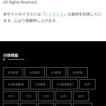
All Rights Reserved.
本サイトのイラストは「
いらすとや
」の素材を利用してい
ます。心より感謝申し上げます。
分類標籤
N1程度
N2程度
N3程度
N4程度
N4程度教材
N5程度
N5程度教材
あ行
か行
さ行
た行
な行
は行