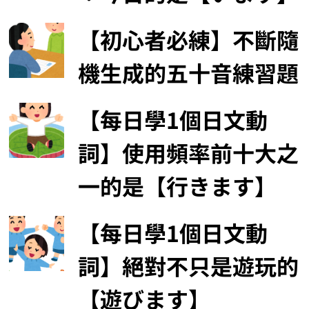
【初心者必練】不斷隨
機生成的五十音練習題
【每日學1個日文動
詞】使用頻率前十大之
一的是【行きます】
【每日學1個日文動
詞】絕對不只是遊玩的
【遊びます】