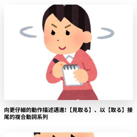
向更仔細的動作描述邁進!【見取る】、以【取る】接
尾的複合動詞系列