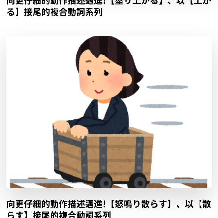
向更仔細的動作描述邁進!【塗り上がる】、以【上が
る】接尾的複合動詞系列
向更仔細的動作描述邁進!【怒鳴り散らす】、以【散
らす】接尾的複合動詞系列