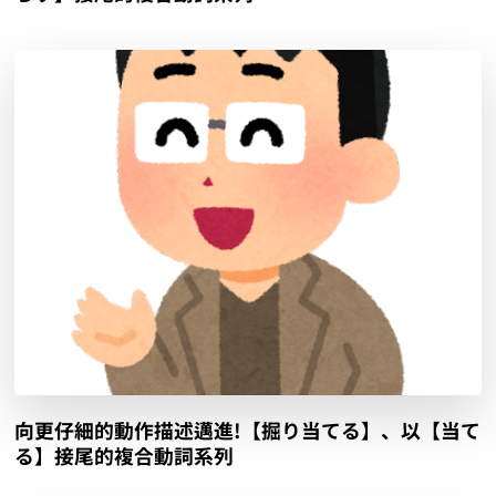
向更仔細的動作描述邁進!【掘り当てる】、以【当て
る】接尾的複合動詞系列