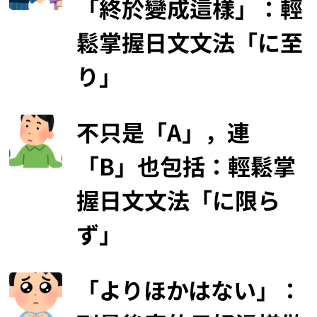
「終於變成這樣」：輕
鬆掌握日文文法「に至
り」
不只是「A」，連
「B」也包括：輕鬆掌
握日文文法「に限ら
ず」
「よりほかはない」：