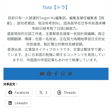
Tora【トラ】
目前只有一人營運的Target-N1編集部，編集長兼任編集者【拖
拿】。說句老實話，我沒有考到N1，因為我早在廿多年前還未轉
制前已經考取了日語1級能力。
還是現役的日語工作者，主要都是在接案一些設計與編輯，與之
相關翻譯、傳譯；也是一名爸爸，正在努力為開始學習日文的女
兒依進度，製訂獨立的教材及練習題。
香港出身、広東語ネイティブのトラです。文章は繁体字で書い
ています。主に日本語の勉強に関するコンテンツを発信してい
ますが、中国語の学習記事もあわせて執筆しています。
分享此文：
Facebook
X
Threads
LinkedIn