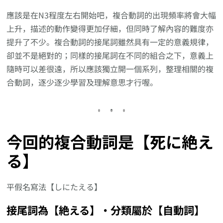
應該是在N3程度左右開始吧，複合動詞的出現頻率將會大幅
上升，描述的動作變得更加仔細，但同時了解內容的難度亦
提升了不少。複合動詞的接尾詞雖然具有一定的意義規律，
卻並不是絕對的；同樣的接尾詞在不同的組合之下，意義上
隨時可以差很遠，所以應該獨立開一個系列，整理相關的複
合動詞，逐少逐少學習及理解意思才行喔。
今回的複合動詞是【死に絶え
る】
平假名寫法【しにたえる】
接尾詞為【絶える】‧分類屬於【自動詞】