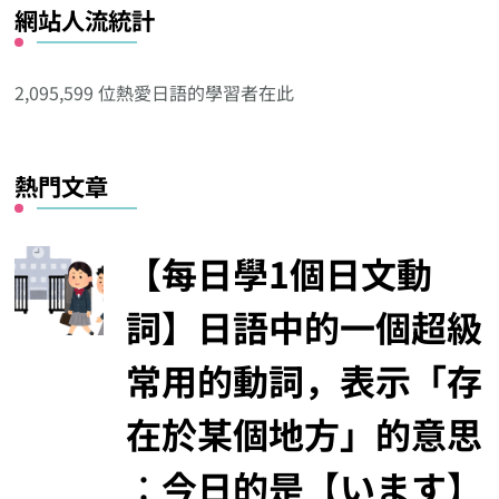
網站人流統計
其
他
分
2,095,599 位熱愛日語的學習者在此
類
熱門文章
【每日學1個日文動
詞】日語中的一個超級
常用的動詞，表示「存
在於某個地方」的意思
︰今日的是【います】