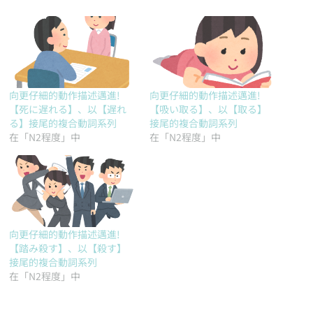
向更仔細的動作描述邁進!
向更仔細的動作描述邁進!
【死に遅れる】、以【遅れ
【吸い取る】、以【取る】
る】接尾的複合動詞系列
接尾的複合動詞系列
在「N2程度」中
在「N2程度」中
向更仔細的動作描述邁進!
【踏み殺す】、以【殺す】
接尾的複合動詞系列
在「N2程度」中