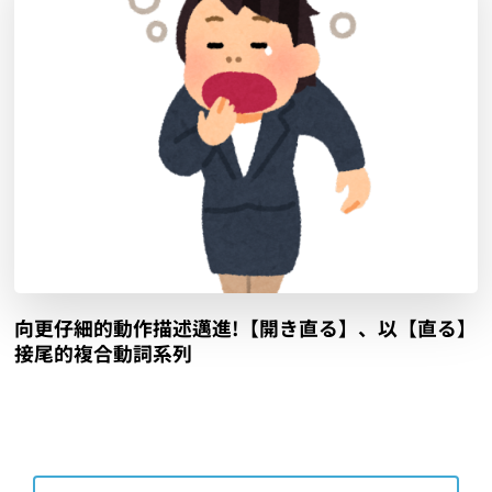
向更仔細的動作描述邁進!【開き直る】、以【直る】
接尾的複合動詞系列