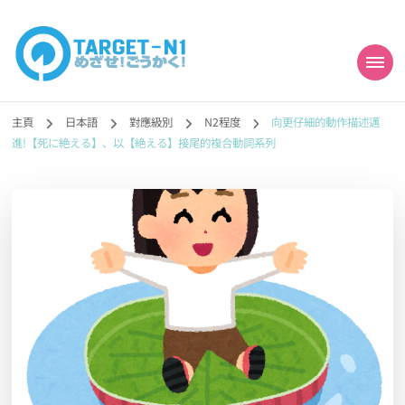
目標!!日本語能力試
真人編撰!!トラ先生的日語能力試題目練習及文法語彙課題網【中国語
勉強コンテンツも追加予定!!】
主頁
日本語
對應級別
N2程度
向更仔細的動作描述邁
N1合格
進!【死に絶える】、以【絶える】接尾的複合動詞系列