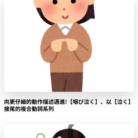
向更仔細的動作描述邁進!【咽び泣く】、以【泣く】
接尾的複合動詞系列